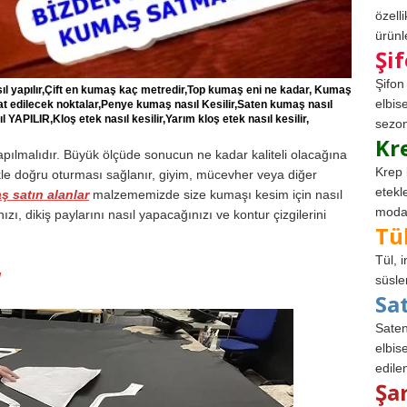
özell
ürünle
Şi
Şifon
sıl yapılır,Çift en kumaş kaç metredir,Top kumaş eni ne kadar, Kumaş
elbis
 edilecek noktalar,Penye kumaş nasıl Kesilir,Saten kumaş nasıl
l YAPILIR,Kloş etek nasıl kesilir,Yarım kloş etek nasıl kesilir,
sezon
Kr
pılmalıdır. Büyük ölçüde sonucun ne kadar kaliteli olacağına
Krep 
şekle doğru oturması sağlanır, giyim, mücevher veya diğer
etekl
 satın alanlar
malzememizde size kumaşı kesim için nasıl
modad
ızı, dikiş paylarını nasıl yapacağınızı ve kontur çizgilerini
Tü
Tül, 
a
süsle
Sa
Saten
elbise
edile
Şa