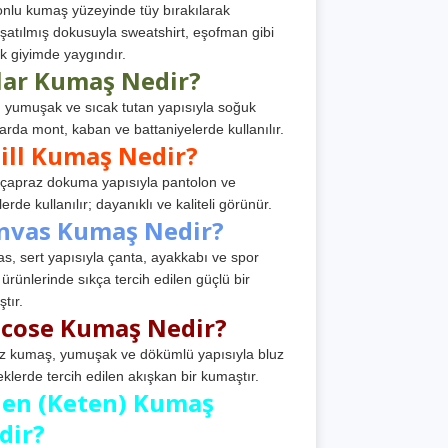
nlu kumaş yüzeyinde tüy bırakılarak
atılmış dokusuyla sweatshirt, eşofman gibi
k giyimde yaygındır.
lar Kumaş Nedir?
, yumuşak ve sıcak tutan yapısıyla soğuk
arda mont, kaban ve battaniyelerde kullanılır.
ill Kumaş Nedir?
, çapraz dokuma yapısıyla pantolon ve
erde kullanılır; dayanıklı ve kaliteli görünür.
nvas Kumaş Nedir?
s, sert yapısıyla çanta, ayakkabı ve spor
 ürünlerinde sıkça tercih edilen güçlü bir
tır.
scose Kumaş Nedir?
z kumaş, yumuşak ve dökümlü yapısıyla bluz
eklerde tercih edilen akışkan bir kumaştır.
nen (Keten) Kumaş
dir?