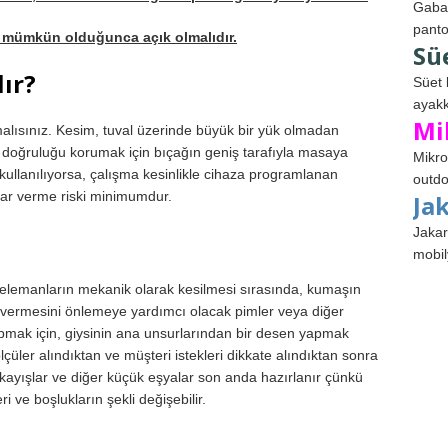
Gabar
panto
ler mümkün olduğunca açık olmalıdır.
Sü
ır?
Süet 
ayakk
Mi
alısınız. Kesim, tuval üzerinde büyük bir yük olmadan
da, doğruluğu korumak için bıçağın geniş tarafıyla masaya
Mikro
kullanılıyorsa, çalışma kesinlikle cihaza programlanan
outdo
rar verme riski minimumdur.
Ja
Jakar
mobil
 elemanların mekanik olarak kesilmesi sırasında, kumaşın
r vermesini önlemeye yardımcı olacak pimler veya diğer
apmak için, giysinin ana unsurlarından bir desen yapmak
m ölçüler alındıktan ve müşteri istekleri dikkate alındıktan sonra
 kayışlar ve diğer küçük eşyalar son anda hazırlanır çünkü
 ve boşlukların şekli değişebilir.