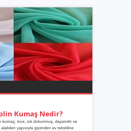
plin Kumaş Nedir?
n kumaş; ince, sık dokunmuş, dayanıklı ve
 alabilen yapısıyla giyimden ev tekstiline