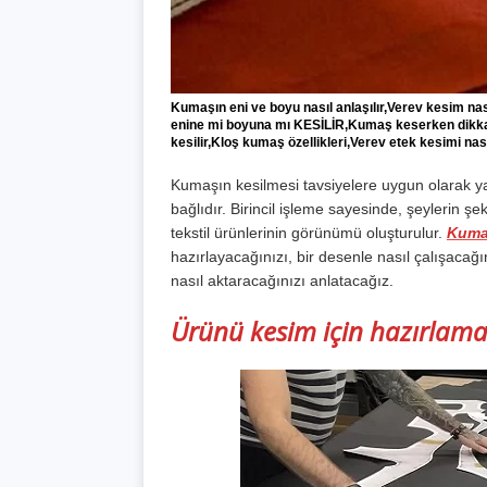
Kumaşın eni ve boyu nasıl anlaşılır,Verev kesim na
enine mi boyuna mı KESİLİR,Kumaş keserken dikkat
kesilir,Kloş kumaş özellikleri,Verev etek kesimi nası
Kumaşın kesilmesi tavsiyelere uygun olarak ya
bağlıdır. Birincil işleme sayesinde, şeylerin 
tekstil ürünlerinin görünümü oluşturulur.
Kumaş
hazırlayacağınızı, bir desenle nasıl çalışacağın
nasıl aktaracağınızı anlatacağız.
Ürünü kesim için hazırlam