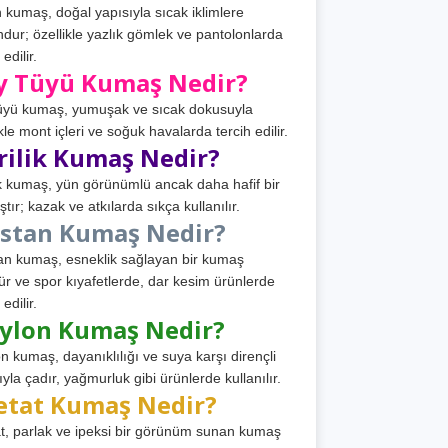
 kumaş, doğal yapısıyla sıcak iklimlere
dur; özellikle yazlık gömlek ve pantolonlarda
 edilir.
y Tüyü Kumaş Nedir?
üyü kumaş, yumuşak ve sıcak dokusuyla
ikle mont içleri ve soğuk havalarda tercih edilir.
rilik Kumaş Nedir?
ik kumaş, yün görünümlü ancak daha hafif bir
tır; kazak ve atkılarda sıkça kullanılır.
astan Kumaş Nedir?
an kumaş, esneklik sağlayan bir kumaş
ür ve spor kıyafetlerde, dar kesim ürünlerde
 edilir.
ylon Kumaş Nedir?
n kumaş, dayanıklılığı ve suya karşı dirençli
ıyla çadır, yağmurluk gibi ürünlerde kullanılır.
etat Kumaş Nedir?
t, parlak ve ipeksi bir görünüm sunan kumaş