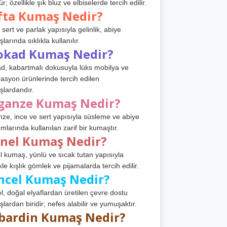
r; özellikle şık bluz ve elbiselerde tercih edilir.
fta Kumaş Nedir?
 sert ve parlak yapısıyla gelinlik, abiye
arında sıklıkla kullanılır.
okad Kumaş Nedir?
d, kabartmalı dokusuyla lüks mobilya ve
asyon ürünlerinde tercih edilen
lardandır.
ganze Kumaş Nedir?
ze, ince ve sert yapısıyla süsleme ve abiye
ımlarında kullanılan zarif bir kumaştır.
anel Kumaş Nedir?
l kumaş, yünlü ve sıcak tutan yapısıyla
kle kışlık gömlek ve pijamalarda tercih edilir.
ncel Kumaş Nedir?
l, doğal elyaflardan üretilen çevre dostu
lardan biridir; nefes alabilir ve yumuşaktır.
bardin Kumaş Nedir?