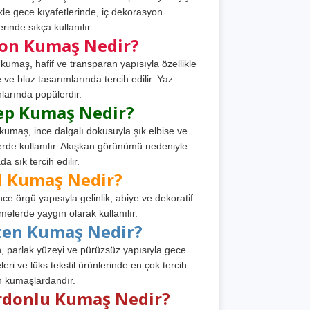
ikle gece kıyafetlerinde, iç dekorasyon
rinde sıkça kullanılır.
fon Kumaş Nedir?
 kumaş, hafif ve transparan yapısıyla özellikle
e ve bluz tasarımlarında tercih edilir. Yaz
larında popülerdir.
ep Kumaş Nedir?
kumaş, ince dalgalı dokusuyla şık elbise ve
erde kullanılır. Akışkan görünümü nedeniyle
a sık tercih edilir.
l Kumaş Nedir?
ince örgü yapısıyla gelinlik, abiye ve dekoratif
melerde yaygın olarak kullanılır.
ten Kumaş Nedir?
, parlak yüzeyi ve pürüzsüz yapısıyla gece
leri ve lüks tekstil ürünlerinde en çok tercih
n kumaşlardandır.
rdonlu Kumaş Nedir?