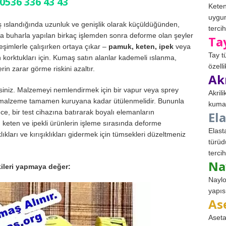
536 336 43 43
Keten
uygun
ıslandığında uzunluk ve genişlik olarak küçüldüğünden,
tercih
veya buharla yapılan birkaç işlemden sonra deforme olan şeyler
Ta
leşimlerle çalışırken ortaya çıkar –
pamuk, keten, ipek
veya
Tay t
korktukları için. Kumaş satın alanlar kademeli ıslanma,
özell
in zarar görme riskini azaltır.
Ak
irsiniz. Malzemeyi nemlendirmek için bir vapur veya sprey
Akril
nra malzeme tamamen kuruyana kadar ütülenmelidir. Bununla
kumaş
ce, bir test cihazına batırarak boyalı elemanların
El
, keten ve ipekli ürünlerin işleme sırasında deforme
Elast
ıkları ve kırışıklıkları gidermek için tümsekleri düzeltmeniz
türüd
tercih
Na
ileri yapmaya değer:
Naylo
yapıs
As
Aseta