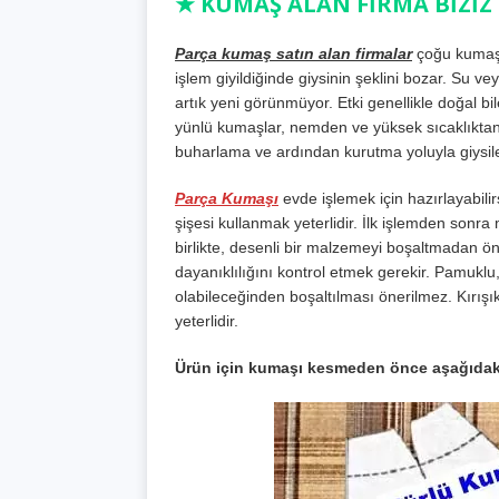
★ KUMAŞ ALAN FİRMA BİZİZ 0
Parça kumaş satın alan firmalar
çoğu kumaş 
işlem giyildiğinde giysinin şeklini bozar. Su 
artık yeni görünmüyor. Etki genellikle doğal bi
yünlü kumaşlar, nemden ve yüksek sıcaklıktan 
buharlama ve ardından kurutma yoluyla giysiler
Parça Kumaşı
evde işlemek için hazırlayabil
şişesi kullanmak yeterlidir. İlk işlemden so
birlikte, desenli bir malzemeyi boşaltmadan ön
dayanıklılığını kontrol etmek gerekir. Pamuklu
olabileceğinden boşaltılması önerilmez. Kırışıkl
yeterlidir.
Ürün için kumaşı kesmeden önce aşağıdak