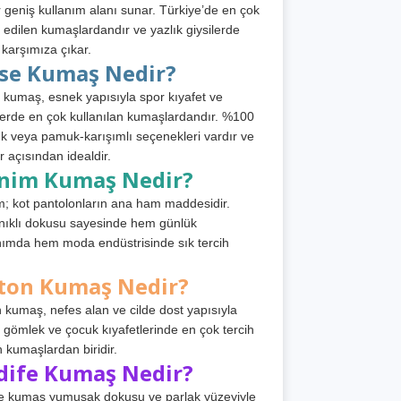
 geniş kullanım alanı sunar. Türkiye’de en çok
h edilen kumaşlardandır ve yazlık giysilerde
 karşımıza çıkar.
rse Kumaş Nedir?
 kumaş, esnek yapısıyla spor kıyafet ve
tlerde en çok kullanılan kumaşlardandır. %100
 veya pamuk-karışımlı seçenekleri vardır ve
r açısından idealdir.
nim Kumaş Nedir?
; kot pantolonların ana ham maddesidir.
ıklı dokusu sayesinde hem günlük
nımda hem moda endüstrisinde sık tercih
ton Kumaş Nedir?
 kumaş, nefes alan ve cilde dost yapısıyla
t, gömlek ve çocuk kıyafetlerinde en çok tercih
n kumaşlardan biridir.
dife Kumaş Nedir?
e kumaş yumuşak dokusu ve parlak yüzeyiyle