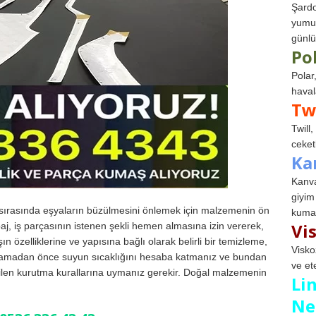
Şardo
yumuş
günlü
Po
Polar
haval
Tw
Twill
ceketl
Ka
Kanva
giyim
ırasında eşyaların büzülmesini önlemek için malzemenin ön
kumaş
Vi
upaj, iş parçasının istenen şekli hemen almasına izin vererek,
özelliklerine ve yapısına bağlı olarak belirli bir temizleme,
Visko
kamadan önce suyun sıcaklığını hesaba katmanız ve bundan
ve et
bilen kurutma kurallarına uymanız gerekir. Doğal malzemenin
Li
Ne