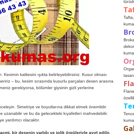
türüdü
Ta
Tafta,
kumaşl
Br
Broka
dekor
kumaş
Or
Organ
 Kesimin kalitesini ışıkta belirleyebilirsiniz. Kusur olması
tasar
Fl
eririz – bu, kesim sırasında kusurlu parçaları desen arasına
niz gerekiyorsa, bölümler giysinin gizli yerlerine
Flane
özelli
Te
inceleyin. Simetriye ve boyutlarına dikkat etmek önemlidir.
e uzanabilir ve bu da gelecekteki kıyafetleri mahvedebilir.
Tence
ye yardımcı olacaktır.
kumaş
Ga
cmi, bir desenin varlığı ve iplik örgüleriyle ayırt edilir.