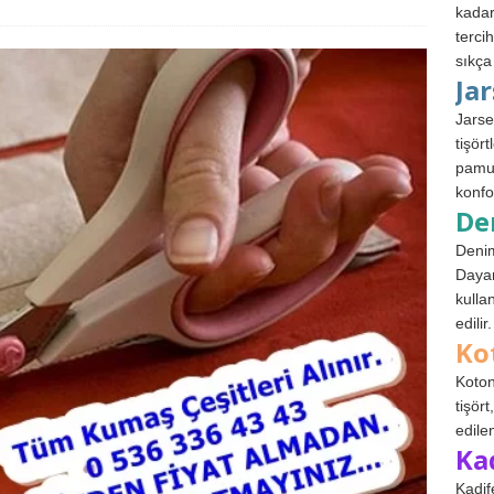
kadar
terci
sıkça
Ja
Jarse
tişör
pamuk
konfo
De
Denim
Dayan
kulla
edilir.
Ko
Koton
tişör
edile
Ka
Kadif