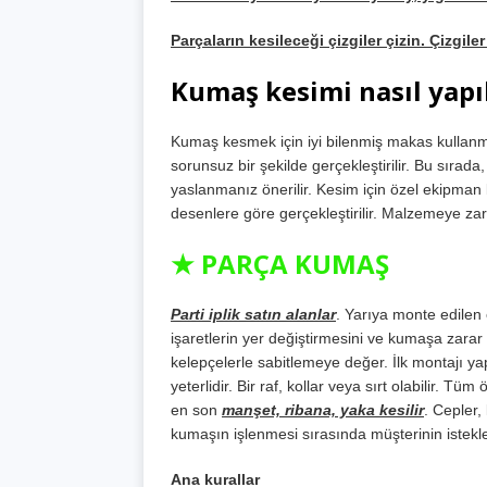
Parçaların kesileceği çizgiler çizin. Çizgi
Kumaş kesimi nasıl yapıl
Kumaş kesmek için iyi bilenmiş makas kullanm
sorunsuz bir şekilde gerçekleştirilir. Bu sıra
yaslanmanız önerilir. Kesim için özel ekipman 
desenlere göre gerçekleştirilir. Malzemeye za
★ PARÇA KUMAŞ
Parti iplik satın alanlar
. Yarıya monte edilen
işaretlerin yer değiştirmesini ve kumaşa zara
kelepçelerle sabitlemeye değer. İlk montajı y
yeterlidir. Bir raf, kollar veya sırt olabilir. Tü
en son
manşet, ribana, yaka kesilir
. Cepler,
kumaşın işlenmesi sırasında müşterinin istekleri
Ana kurallar