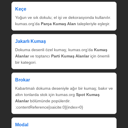
Keçe
Yoğun ve sık dokulu; el işi ve dekorasyonda kullanılır.
kumas.org’da
Parça Kumaş Alan
talepleriyle eşleşir.
Jakarlı Kumaş
Dokuma desenli özel kumaş; kumas.org’da
Kumaş
Alanlar
ve toptancı
Parti Kumaş Alanlar
için önemli
bir kategori.
Brokar
Kabartmalı dokuma deseniyle ağır bir kumaş; bakır ve
altın tonlarda stok için kumas.org
Spot Kumaş
Alanlar
bölümünde popülerdir.
:contentReference[oaicite:0]{index=0}
Modal