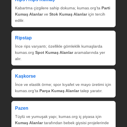
Kabartma çizgilere sahip dokuma; kumas.org’ta
Parti
Kumaş Alanlar
ve
Stok Kumaş Alanlar
için tercih
edilir.
Ripstap
İnce rips varyantı; özellikle gömleklik kumaşlarda
kumas.org
Spot Kumaş Alanlar
aramalarında yer
alır.
Kaşkorse
İnce ve elastik örme; spor kıyafet ve mayo üretimi için
kumas.org’ta
Parça Kumaş Alanlar
talep yaratır.
Pazen
Tüylü ve yumuşak yapı; kumas.org iç piyasa için
Kumaş Alanlar
tarafından bebek giysisi projelerinde