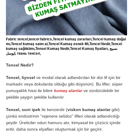
Fabric tencel,tencel fabrics,Tencel kumaş zararları,Tencel kumaş doğal
mı,Tencel kumaş satın al,Tencel Kumaş esnek Mi,Tencel Nedir,Tencel
kumaş sağlıklımı,Tensel Kumaş Nedir,Tencel Kumaş fiyatları, نسيج
ايوسل, ткань тенсел,
Tencel Nedir?
Tencel, liyosel
ve modal olarak adlandırılan bir dizi lif için bir
markadır veya dokularda olduğu gibi düşünün). Bu lifler, süper
yumuşaklık hissi ile bilinir
kumaş alanlar
ve sürdürülebilir bir
şekilde yaygın şekilde kullanılır.
Tencel, suni ipek
ile benzerdir (
viskon kumaş alanlar
gibi)
çünkü endüstrinin “rejenere selüloz” lifleri olarak adlandırdığı
şeydir. Üreticiler odun hamuru alır, kimyasal bir çözücü içinde
eritir, daha sonra elyafları oluşturmak için bir geçirir.