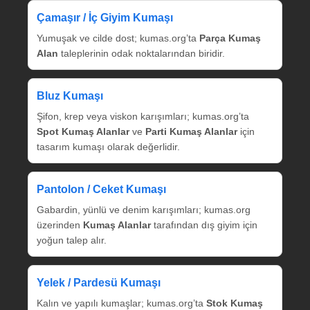
Çamaşır / İç Giyim Kumaşı
Yumuşak ve cilde dost; kumas.org’ta
Parça Kumaş
Alan
taleplerinin odak noktalarından biridir.
Bluz Kumaşı
Şifon, krep veya viskon karışımları; kumas.org’ta
Spot Kumaş Alanlar
ve
Parti Kumaş Alanlar
için
tasarım kumaşı olarak değerlidir.
Pantolon / Ceket Kumaşı
Gabardin, yünlü ve denim karışımları; kumas.org
üzerinden
Kumaş Alanlar
tarafından dış giyim için
yoğun talep alır.
Yelek / Pardesü Kumaşı
Kalın ve yapılı kumaşlar; kumas.org’ta
Stok Kumaş