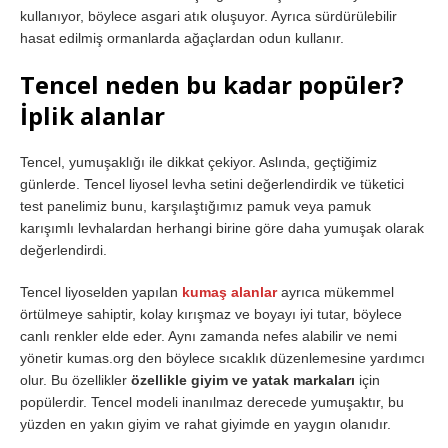
kullanıyor, böylece asgari atık oluşuyor. Ayrıca sürdürülebilir
hasat edilmiş ormanlarda ağaçlardan odun kullanır.
Tencel neden bu kadar popüler?
İplik alanlar
Tencel, yumuşaklığı ile dikkat çekiyor. Aslında, geçtiğimiz
günlerde. Tencel liyosel levha setini değerlendirdik ve tüketici
test panelimiz bunu, karşılaştığımız pamuk veya pamuk
karışımlı levhalardan herhangi birine göre daha yumuşak olarak
değerlendirdi.
Tencel liyoselden yapılan
kumaş alanlar
ayrıca mükemmel
örtülmeye sahiptir, kolay kırışmaz ve boyayı iyi tutar, böylece
canlı renkler elde eder. Aynı zamanda nefes alabilir ve nemi
yönetir kumas.org den böylece sıcaklık düzenlemesine yardımcı
olur. Bu özellikler
özellikle giyim ve yatak markaları
için
popülerdir. Tencel modeli inanılmaz derecede yumuşaktır, bu
yüzden en yakın giyim ve rahat giyimde en yaygın olanıdır.