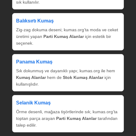
sık kullanılır.
Balıksırtı Kumaş
Zig‑zag dokuma deseni; kumas.org’ta moda ve ceket
üretimi yapan
Parti Kumaş Alanlar
için estetik bir
seçenek.
Panama Kumaş
Sık dokunmuş ve dayanıklı yapı; kumas.org ile hem
Kumaş Alanlar
hem de
Stok Kumaş Alanlar
için
kullanışlıdır.
Selanik Kumaş
Örme desenli, mağaza tişörtlerinde sık; kumas.org’ta
toptan parça arayan
Parti Kumaş Alanlar
tarafından
talep edilir.