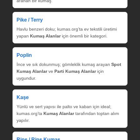
aranan bir kumaş.
Pike / Terry
Havlu benzeri doku; kumas.org’ta ev tekstili üretimi
yapan
Kumaş Alanlar
için önemli bir kategori.
Poplin
İnce ve sık dokunmuş; gömleklik kumaş arayan
Spot
Kumaş Alanlar
ve
Parti Kumaş Alanlar
için
uygundur.
Kaşe
Yünlü ve sert yapısı ile palto ve kaban için ideal;
kumas.org’ta
Kumaş Alanlar
tarafından toptan alım
yapılır.
Rips / Rips Kumaş