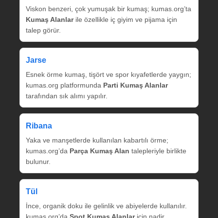
Viskon benzeri, çok yumuşak bir kumaş; kumas.org’ta
Kumaş Alanlar
ile özellikle iç giyim ve pijama için
talep görür.
Jarse
Esnek örme kumaş, tişört ve spor kıyafetlerde yaygın;
kumas.org platformunda
Parti Kumaş Alanlar
tarafından sık alımı yapılır.
Ribana
Yaka ve manşetlerde kullanılan kabartılı örme;
kumas.org’da
Parça Kumaş Alan
talepleriyle birlikte
bulunur.
Tül
İnce, organik doku ile gelinlik ve abiyelerde kullanılır.
kumas.org’da
Spot Kumaş Alanlar
için nadir