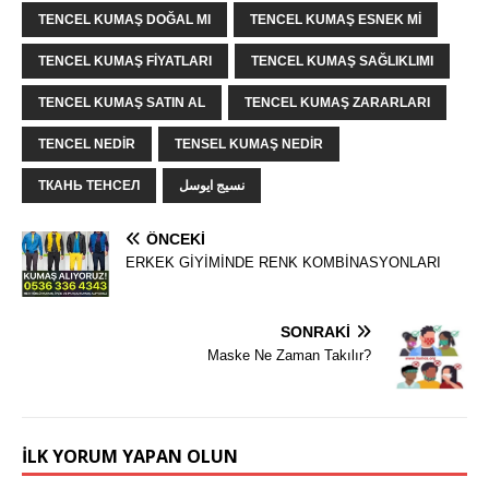
TENCEL KUMAŞ DOĞAL MI
TENCEL KUMAŞ ESNEK MI
TENCEL KUMAŞ FIYATLARI
TENCEL KUMAŞ SAĞLIKLIMI
TENCEL KUMAŞ SATIN AL
TENCEL KUMAŞ ZARARLARI
TENCEL NEDIR
TENSEL KUMAŞ NEDIR
ТКАНЬ ТЕНСЕЛ
نسيج ايوسل
ÖNCEKI
ERKEK GİYİMİNDE RENK KOMBİNASYONLARI
SONRAKI
Maske Ne Zaman Takılır?
İLK YORUM YAPAN OLUN