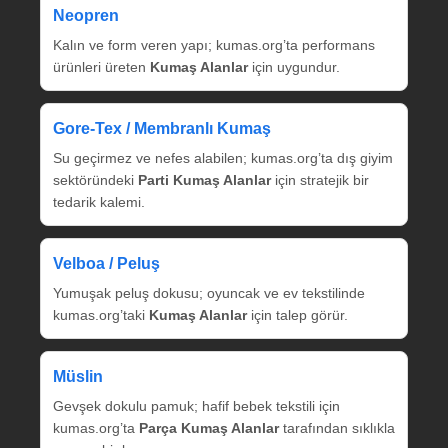
Neopren
Kalın ve form veren yapı; kumas.org’ta performans
ürünleri üreten
Kumaş Alanlar
için uygundur.
Gore‑Tex / Membranlı Kumaş
Su geçirmez ve nefes alabilen; kumas.org’ta dış giyim
sektöründeki
Parti Kumaş Alanlar
için stratejik bir
tedarik kalemi.
Velboa / Peluş
Yumuşak peluş dokusu; oyuncak ve ev tekstilinde
kumas.org’taki
Kumaş Alanlar
için talep görür.
Müslin
Gevşek dokulu pamuk; hafif bebek tekstili için
kumas.org’ta
Parça Kumaş Alanlar
tarafından sıklıkla