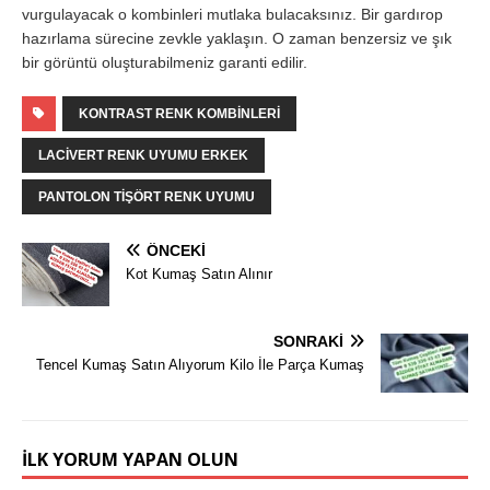
vurgulayacak o kombinleri mutlaka bulacaksınız. Bir gardırop
hazırlama sürecine zevkle yaklaşın. O zaman benzersiz ve şık
bir görüntü oluşturabilmeniz garanti edilir.
KONTRAST RENK KOMBINLERI
LACIVERT RENK UYUMU ERKEK
PANTOLON TIŞÖRT RENK UYUMU
ÖNCEKI
Kot Kumaş Satın Alınır
SONRAKI
Tencel Kumaş Satın Alıyorum Kilo İle Parça Kumaş
İLK YORUM YAPAN OLUN