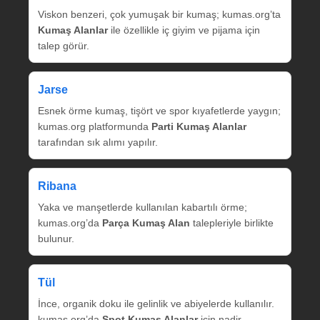
Viskon benzeri, çok yumuşak bir kumaş; kumas.org’ta
Kumaş Alanlar
ile özellikle iç giyim ve pijama için
talep görür.
Jarse
Esnek örme kumaş, tişört ve spor kıyafetlerde yaygın;
kumas.org platformunda
Parti Kumaş Alanlar
tarafından sık alımı yapılır.
Ribana
Yaka ve manşetlerde kullanılan kabartılı örme;
kumas.org’da
Parça Kumaş Alan
talepleriyle birlikte
bulunur.
Tül
İnce, organik doku ile gelinlik ve abiyelerde kullanılır.
kumas.org’da
Spot Kumaş Alanlar
için nadir