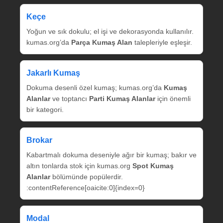
Keçe
Yoğun ve sık dokulu; el işi ve dekorasyonda kullanılır.
kumas.org’da
Parça Kumaş Alan
talepleriyle eşleşir.
Jakarlı Kumaş
Dokuma desenli özel kumaş; kumas.org’da
Kumaş
Alanlar
ve toptancı
Parti Kumaş Alanlar
için önemli
bir kategori.
Brokar
Kabartmalı dokuma deseniyle ağır bir kumaş; bakır ve
altın tonlarda stok için kumas.org
Spot Kumaş
Alanlar
bölümünde popülerdir.
:contentReference[oaicite:0]{index=0}
Modal