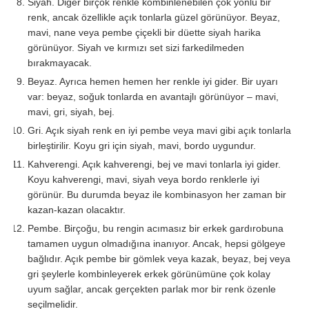
Siyah. Diğer birçok renkle kombinlenebilen çok yönlü bir
renk, ancak özellikle açık tonlarla güzel görünüyor. Beyaz,
mavi, nane veya pembe çiçekli bir düette siyah harika
görünüyor. Siyah ve kırmızı set sizi farkedilmeden
bırakmayacak.
Beyaz. Ayrıca hemen hemen her renkle iyi gider. Bir uyarı
var: beyaz, soğuk tonlarda en avantajlı görünüyor – mavi,
mavi, gri, siyah, bej.
Gri. Açık siyah renk en iyi pembe veya mavi gibi açık tonlarla
birleştirilir. Koyu gri için siyah, mavi, bordo uygundur.
Kahverengi. Açık kahverengi, bej ve mavi tonlarla iyi gider.
Koyu kahverengi, mavi, siyah veya bordo renklerle iyi
görünür. Bu durumda beyaz ile kombinasyon her zaman bir
kazan-kazan olacaktır.
Pembe. Birçoğu, bu rengin acımasız bir erkek gardırobuna
tamamen uygun olmadığına inanıyor. Ancak, hepsi gölgeye
bağlıdır. Açık pembe bir gömlek veya kazak, beyaz, bej veya
gri şeylerle kombinleyerek erkek görünümüne çok kolay
uyum sağlar, ancak gerçekten parlak mor bir renk özenle
seçilmelidir.