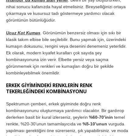
İstanbul’ da kumaş alan yerler
. Belirli bir yay oluştururken,
nihai sonucu kafanızda hayal etmelisiniz. Bireyselliğinizi ortaya
çıkarmaya ve kusursuz tadı göstermeye yardımcı olacak
görüntünün bütünlüğüdür.
Ucuz Kot Kumaş
. Görünümün benzersiz olması için sıkı bir
klasik takım elbise bile seçilebilir. Bunu yapmak için, üzerindeki
kumaşın dokusunu, rengini veya desenini denemeniz yeterlidir.
Ek olarak, modern kıyafet kuralları çok sayıda şey
kombinasyonuna izin verir. Elbette yersiz veya saçma
görünmemek için renkleri ve kumaşları doğru bir şekilde
kombinleyebilmek önemlidir.
ERKEK GİYİMİNDEKİ RENKLERİN RENK
TEKERLEĞİNDEKİ KOMBİNASYONU
Spektrumun çemberi, erkek giyiminde doğru renk
kombinasyonunu oluşturmaya yardımcı olacaktır. Bir gardırop
derlerken basit bir kural izlerseniz, şeylerin
%60-70’inin
temel
renkte, %20-30’unun tamamlayıcıda ve
%5-10’unun
vurguda
yapılması gerektiğini öne sürerseniz, şık yapabilirsiniz. ve moda