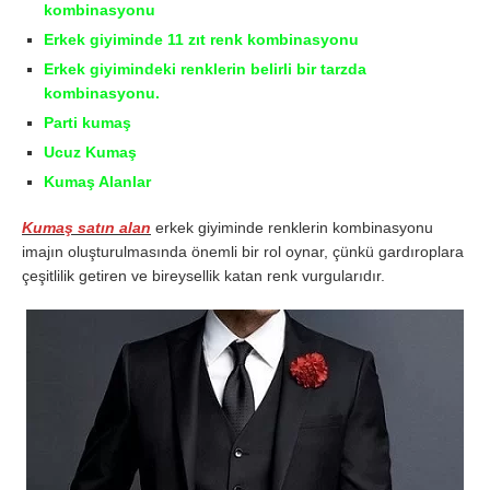
kombinasyonu
Erkek giyiminde 11 zıt renk kombinasyonu
Erkek giyimindeki renklerin belirli bir tarzda
kombinasyonu.
Parti kumaş
Ucuz Kumaş
Kumaş Alanlar
Kumaş satın alan
erkek giyiminde renklerin kombinasyonu
imajın oluşturulmasında önemli bir rol oynar, çünkü gardıroplara
çeşitlilik getiren ve bireysellik katan renk vurgularıdır.