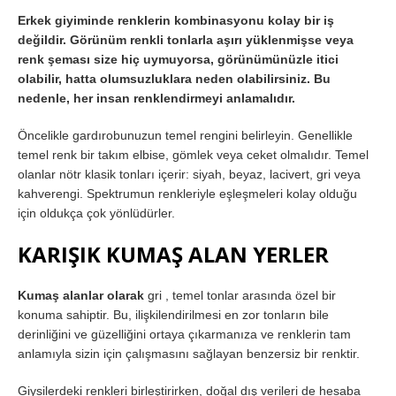
Erkek giyiminde renklerin kombinasyonu kolay bir iş
değildir. Görünüm renkli tonlarla aşırı yüklenmişse veya
renk şeması size hiç uymuyorsa, görünümünüzle itici
olabilir, hatta olumsuzluklara neden olabilirsiniz. Bu
nedenle, her insan renklendirmeyi anlamalıdır.
Öncelikle gardırobunuzun temel rengini belirleyin. Genellikle
temel renk bir takım elbise, gömlek veya ceket olmalıdır. Temel
olanlar nötr klasik tonları içerir: siyah, beyaz, lacivert, gri veya
kahverengi. Spektrumun renkleriyle eşleşmeleri kolay olduğu
için oldukça çok yönlüdürler.
KARIŞIK KUMAŞ ALAN YERLER
Kumaş alanlar olarak
gri , temel tonlar arasında özel bir
konuma sahiptir. Bu, ilişkilendirilmesi en zor tonların bile
derinliğini ve güzelliğini ortaya çıkarmanıza ve renklerin tam
anlamıyla sizin için çalışmasını sağlayan benzersiz bir renktir.
Giysilerdeki renkleri birleştirirken, doğal dış verileri de hesaba