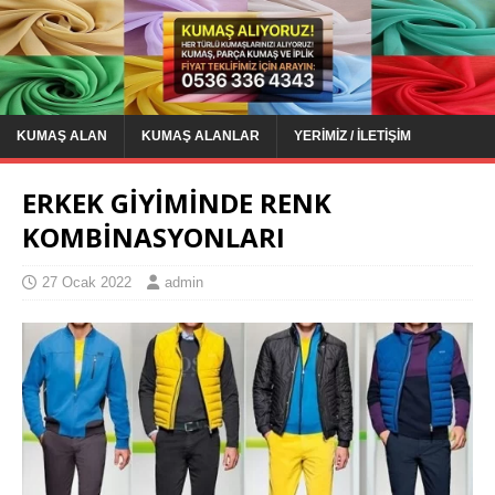
KUMAŞ ALAN
KUMAŞ ALANLAR
YERIMIZ / İLETIŞIM
ERKEK GİYİMİNDE RENK
KOMBİNASYONLARI
27 Ocak 2022
admin