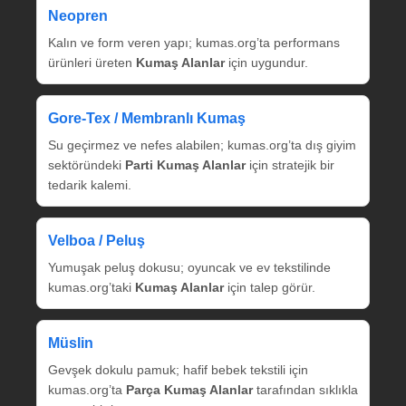
Neopren
Kalın ve form veren yapı; kumas.org’ta performans
ürünleri üreten
Kumaş Alanlar
için uygundur.
Gore‑Tex / Membranlı Kumaş
Su geçirmez ve nefes alabilen; kumas.org’ta dış giyim
sektöründeki
Parti Kumaş Alanlar
için stratejik bir
tedarik kalemi.
Velboa / Peluş
Yumuşak peluş dokusu; oyuncak ve ev tekstilinde
kumas.org’taki
Kumaş Alanlar
için talep görür.
Müslin
Gevşek dokulu pamuk; hafif bebek tekstili için
kumas.org’ta
Parça Kumaş Alanlar
tarafından sıklıkla