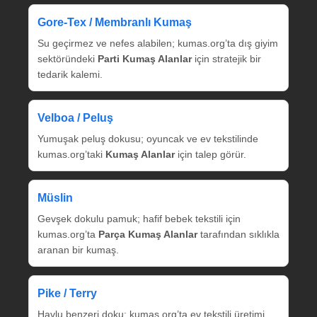
Gore‑Tex / Membranlı Kumaş
Su geçirmez ve nefes alabilen; kumas.org’ta dış giyim
sektöründeki
Parti Kumaş Alanlar
için stratejik bir
tedarik kalemi.
Velboa / Peluş
Yumuşak peluş dokusu; oyuncak ve ev tekstilinde
kumas.org’taki
Kumaş Alanlar
için talep görür.
Müslin
Gevşek dokulu pamuk; hafif bebek tekstili için
kumas.org’ta
Parça Kumaş Alanlar
tarafından sıklıkla
aranan bir kumaş.
Pike / Terry
Havlu benzeri doku; kumas.org’ta ev tekstili üretimi