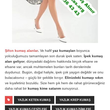
Şifon kumaş alanlar
.
Ve hafif
yaz kumaşları
boyunca
yolculuğumuzu tamamlayan son durak ipek saten.
İpek kumaş
alan geliyor
, dünyadaki dağılımı hakkında birçok efsane ve
efsane var, ancak muhtemelen bunları tarih derslerinde
duydunuz. Bugün, doğal haliyle, ipek çok yaygın değildir ve onu
bulacaksınız – güçlü bir şekilde kırışır.
Elinizdeki kumaşı sıkın
ve kıyafetiniz bozuldu. Size hem şık hem de rahat görüneceğiniz
daha rahat bir
kumaş kime satarım
sunuyoruz.
YAZLIK KETEN KUMAŞ
YAZLIK KREP KUMAŞ
YAZLIK KUMAŞ ÇEŞITLERI
YAZLIK KUMAŞ ISIMLERI