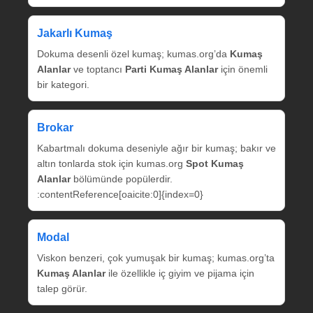
Jakarlı Kumaş
Dokuma desenli özel kumaş; kumas.org’da
Kumaş
Alanlar
ve toptancı
Parti Kumaş Alanlar
için önemli
bir kategori.
Brokar
Kabartmalı dokuma deseniyle ağır bir kumaş; bakır ve
altın tonlarda stok için kumas.org
Spot Kumaş
Alanlar
bölümünde popülerdir.
:contentReference[oaicite:0]{index=0}
Modal
Viskon benzeri, çok yumuşak bir kumaş; kumas.org’ta
Kumaş Alanlar
ile özellikle iç giyim ve pijama için
talep görür.