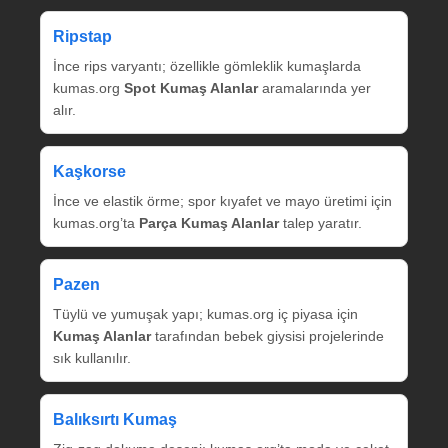
Ripstap
İnce rips varyantı; özellikle gömleklik kumaşlarda
kumas.org
Spot Kumaş Alanlar
aramalarında yer
alır.
Kaşkorse
İnce ve elastik örme; spor kıyafet ve mayo üretimi için
kumas.org’ta
Parça Kumaş Alanlar
talep yaratır.
Pazen
Tüylü ve yumuşak yapı; kumas.org iç piyasa için
Kumaş Alanlar
tarafından bebek giysisi projelerinde
sık kullanılır.
Balıksırtı Kumaş