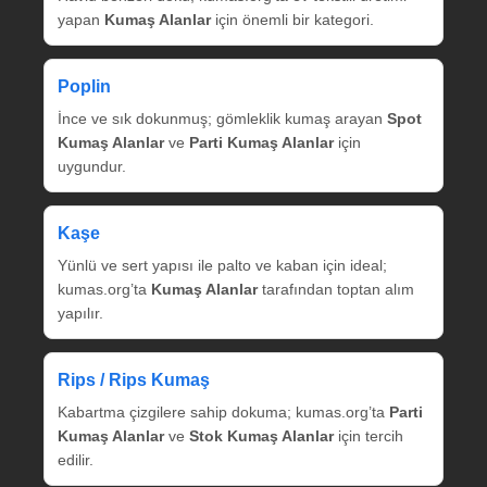
yapan
Kumaş Alanlar
için önemli bir kategori.
Poplin
İnce ve sık dokunmuş; gömleklik kumaş arayan
Spot
Kumaş Alanlar
ve
Parti Kumaş Alanlar
için
uygundur.
Kaşe
Yünlü ve sert yapısı ile palto ve kaban için ideal;
kumas.org’ta
Kumaş Alanlar
tarafından toptan alım
yapılır.
Rips / Rips Kumaş
Kabartma çizgilere sahip dokuma; kumas.org’ta
Parti
Kumaş Alanlar
ve
Stok Kumaş Alanlar
için tercih
edilir.