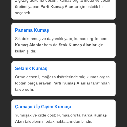
Zig‑zag dokuma deseni; kumas.org’ta moda ve ceket
üretimi yapan
Parti Kumaş Alanlar
için estetik bir
seçenek.
Panama Kumaş
Sık dokunmuş ve dayanıklı yapı; kumas.org ile hem
Kumaş Alanlar
hem de
Stok Kumaş Alanlar
için
kullanışlıdır.
Selanik Kumaş
Örme desenli, mağaza tişörtlerinde sık; kumas.org’ta
toptan parça arayan
Parti Kumaş Alanlar
tarafından
talep edilir.
Çamaşır / İç Giyim Kumaşı
Yumuşak ve cilde dost; kumas.org’ta
Parça Kumaş
Alan
taleplerinin odak noktalarından biridir.