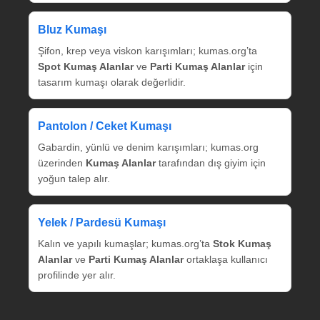
Bluz Kumaşı
Şifon, krep veya viskon karışımları; kumas.org’ta
Spot Kumaş Alanlar
ve
Parti Kumaş Alanlar
için
tasarım kumaşı olarak değerlidir.
Pantolon / Ceket Kumaşı
Gabardin, yünlü ve denim karışımları; kumas.org
üzerinden
Kumaş Alanlar
tarafından dış giyim için
yoğun talep alır.
Yelek / Pardesü Kumaşı
Kalın ve yapılı kumaşlar; kumas.org’ta
Stok Kumaş
Alanlar
ve
Parti Kumaş Alanlar
ortaklaşa kullanıcı
profilinde yer alır.