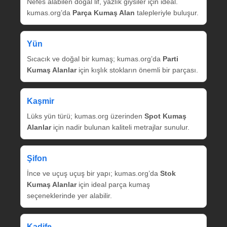
Nefes alabilen doğal lif, yazlık giysiler için ideal.
kumas.org’da
Parça Kumaş Alan
talepleriyle buluşur.
Yün
Sıcacık ve doğal bir kumaş; kumas.org’da
Parti
Kumaş Alanlar
için kışlık stokların önemli bir parçası.
Kaşmir
Lüks yün türü; kumas.org üzerinden
Spot Kumaş
Alanlar
için nadir bulunan kaliteli metrajlar sunulur.
Şifon
İnce ve uçuş uçuş bir yapı; kumas.org’da
Stok
Kumaş Alanlar
için ideal parça kumaş
seçeneklerinde yer alabilir.
Kadife