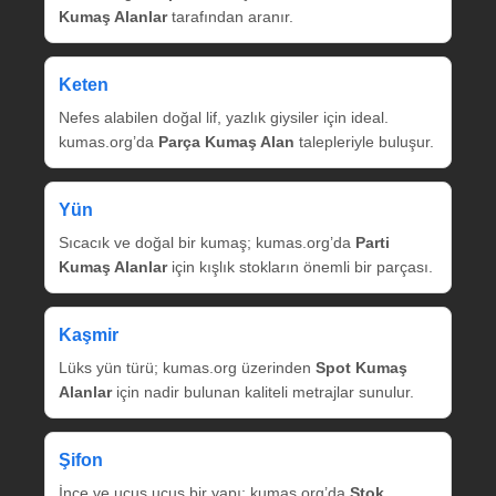
Kumaş Alanlar
tarafından aranır.
Keten
Nefes alabilen doğal lif, yazlık giysiler için ideal.
kumas.org’da
Parça Kumaş Alan
talepleriyle buluşur.
Yün
Sıcacık ve doğal bir kumaş; kumas.org’da
Parti
Kumaş Alanlar
için kışlık stokların önemli bir parçası.
Kaşmir
Lüks yün türü; kumas.org üzerinden
Spot Kumaş
Alanlar
için nadir bulunan kaliteli metrajlar sunulur.
Şifon
İnce ve uçuş uçuş bir yapı; kumas.org’da
Stok