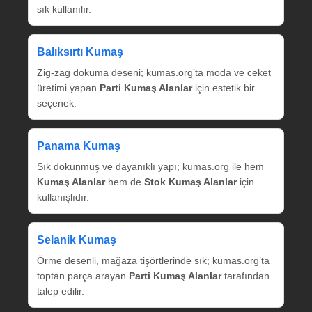
sık kullanılır.
Balıksırtı Kumaş
Zig‑zag dokuma deseni; kumas.org’ta moda ve ceket
üretimi yapan
Parti Kumaş Alanlar
için estetik bir
seçenek.
Panama Kumaş
Sık dokunmuş ve dayanıklı yapı; kumas.org ile hem
Kumaş Alanlar
hem de
Stok Kumaş Alanlar
için
kullanışlıdır.
Selanik Kumaş
Örme desenli, mağaza tişörtlerinde sık; kumas.org’ta
toptan parça arayan
Parti Kumaş Alanlar
tarafından
talep edilir.