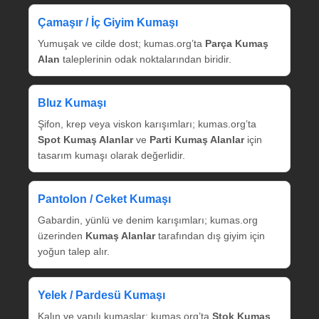
Çamaşır / İç Giyim Kumaşı
Yumuşak ve cilde dost; kumas.org’ta
Parça Kumaş
Alan
taleplerinin odak noktalarından biridir.
Bluz Kumaşı
Şifon, krep veya viskon karışımları; kumas.org’ta
Spot Kumaş Alanlar
ve
Parti Kumaş Alanlar
için
tasarım kumaşı olarak değerlidir.
Pantolon / Ceket Kumaşı
Gabardin, yünlü ve denim karışımları; kumas.org
üzerinden
Kumaş Alanlar
tarafından dış giyim için
yoğun talep alır.
Yelek / Pardesü Kumaşı
Kalın ve yapılı kumaşlar; kumas.org’ta
Stok Kumaş