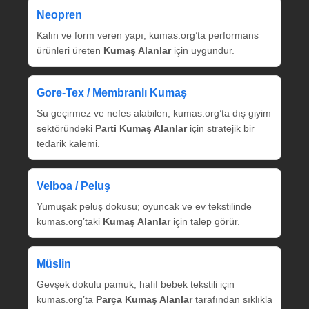
Neopren
Kalın ve form veren yapı; kumas.org’ta performans
ürünleri üreten
Kumaş Alanlar
için uygundur.
Gore‑Tex / Membranlı Kumaş
Su geçirmez ve nefes alabilen; kumas.org’ta dış giyim
sektöründeki
Parti Kumaş Alanlar
için stratejik bir
tedarik kalemi.
Velboa / Peluş
Yumuşak peluş dokusu; oyuncak ve ev tekstilinde
kumas.org’taki
Kumaş Alanlar
için talep görür.
Müslin
Gevşek dokulu pamuk; hafif bebek tekstili için
kumas.org’ta
Parça Kumaş Alanlar
tarafından sıklıkla