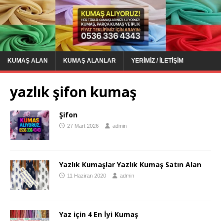
KUMAŞ ALAN
KUMAŞ ALANLAR
YERIMIZ / İLETIŞIM
yazlık şifon kumaş
Şifon
27 Mart 2026
admin
Yazlık Kumaşlar Yazlık Kumaş Satın Alan
11 Haziran 2020
admin
Yaz için 4 En İyi Kumaş