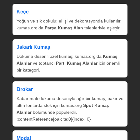
Keçe
Yoğun ve sık dokulu; el işi ve dekorasyonda kullanılır.
kumas.org’da
Parça Kumaş Alan
talepleriyle eşleşir.
Jakarlı Kumaş
Dokuma desenli özel kumaş; kumas.org’da
Kumaş
Alanlar
ve toptancı
Parti Kumaş Alanlar
için önemli
bir kategori.
Brokar
Kabartmalı dokuma deseniyle ağır bir kumaş; bakır ve
altın tonlarda stok için kumas.org
Spot Kumaş
Alanlar
bölümünde popülerdir.
:contentReference[oaicite:0]{index=0}
Modal