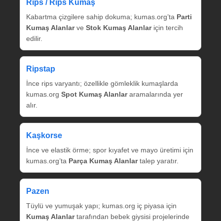
Rips / Rips Kumaş
Kabartma çizgilere sahip dokuma; kumas.org’ta
Parti
Kumaş Alanlar
ve
Stok Kumaş Alanlar
için tercih
edilir.
Ripstap
İnce rips varyantı; özellikle gömleklik kumaşlarda
kumas.org
Spot Kumaş Alanlar
aramalarında yer
alır.
Kaşkorse
İnce ve elastik örme; spor kıyafet ve mayo üretimi için
kumas.org’ta
Parça Kumaş Alanlar
talep yaratır.
Pazen
Tüylü ve yumuşak yapı; kumas.org iç piyasa için
Kumaş Alanlar
tarafından bebek giysisi projelerinde