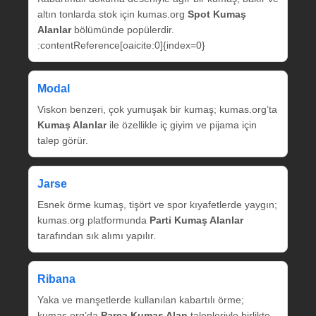
altın tonlarda stok için kumas.org
Spot Kumaş
Alanlar
bölümünde popülerdir.
:contentReference[oaicite:0]{index=0}
Modal
Viskon benzeri, çok yumuşak bir kumaş; kumas.org’ta
Kumaş Alanlar
ile özellikle iç giyim ve pijama için
talep görür.
Jarse
Esnek örme kumaş, tişört ve spor kıyafetlerde yaygın;
kumas.org platformunda
Parti Kumaş Alanlar
tarafından sık alımı yapılır.
Ribana
Yaka ve manşetlerde kullanılan kabartılı örme;
kumas.org’da
Parça Kumaş Alan
talepleriyle birlikte