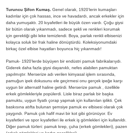
Turuncu Şifon Kumaş.
Genel olarak, 1920’lerin kumaşları
kadınlar için çok hassas, ince ve havadardı, ancak erkekler için
daha yumuşaktı. 20 kıyafetleri ile büyük özen vardı. Çoğu giysi
bir bütün olarak yıkanmadı, sadece şekli ve renkleri korumak
için gerektiği gibi leke temizlendi. Boya, parlak renkli elbisenizi
kolayca soluk bir frak haline dönüştürdü. Koleksiyonumdaki
birkaç özel elbise hayatları boyunca hiç yıkanmadı!
Pamuk- 1920’lerde büyüyen bir endüstri pamuk fabrikalarıydı.
Giderek daha fazla giysi dayanıklı, nefes alabilen pamuktan
yapılmıştır. Merserize adı verilen kimyasal işlem sırasında,
pamuğun ipek dokusunu ele geçirmesi onu gerçek ipeğe karşı
uygun bir alternatif haline getirdi. Merserize pamuk , özellikle
erkek gömlekleriyle popülerdi. Lisle biraz parlak bir başka
pamuktu, uygun fiyatlı çorap yapmak için kullanılan iplikti. Çek
baskısına atıfta bulunan şemsiye pamuk ev elbisesi olarak çok
yaygındı. Pamuk çok hafif mavi bir kot gibi görünüyor. Ev
kıyafetleri ve spor kıyafetleri ile erkek iş gömlekleri için kullanıldı.
Diğer pamuk türleri: pamuk krep, çuha (erkek gömlekleri), pazen