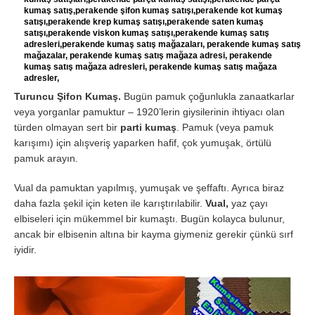
kumaş satış,perakende şifon kumaş satışı,perakende kot kumaş
satışı,perakende krep kumaş satışı,perakende saten kumaş
satışı,perakende viskon kumaş satışı,perakende kumaş satış
adresleri,perakende kumaş satış mağazaları, perakende kumaş satış
mağazalar, perakende kumaş satış mağaza adresi, perakende
kumaş satış mağaza adresleri, perakende kumaş satış mağaza
adresler,
Turuncu Şifon Kumaş.
Bugün pamuk çoğunlukla zanaatkarlar
veya yorganlar pamuktur – 1920’lerin giysilerinin ihtiyacı olan
türden olmayan sert bir
parti kumaş
. Pamuk (veya pamuk
karışımı) için alışveriş yaparken hafif, çok yumuşak, örtülü
pamuk arayın.
Vual da pamuktan yapılmış, yumuşak ve şeffaftı. Ayrıca biraz
daha fazla şekil için keten ile karıştırılabilir.
Vual,
yaz çayı
elbiseleri için mükemmel bir kumaştı. Bugün kolayca bulunur,
ancak bir elbisenin altına bir kayma giymeniz gerekir çünkü sırf
iyidir.