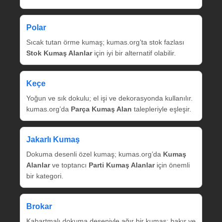
Polar
Sıcak tutan örme kumaş; kumas.org’ta stok fazlası
Stok Kumaş Alanlar
için iyi bir alternatif olabilir.
Keçe
Yoğun ve sık dokulu; el işi ve dekorasyonda kullanılır.
kumas.org’da
Parça Kumaş Alan
talepleriyle eşleşir.
Jakarlı Kumaş
Dokuma desenli özel kumaş; kumas.org’da
Kumaş
Alanlar
ve toptancı
Parti Kumaş Alanlar
için önemli
bir kategori.
Brokar
Kabartmalı dokuma deseniyle ağır bir kumaş; bakır ve