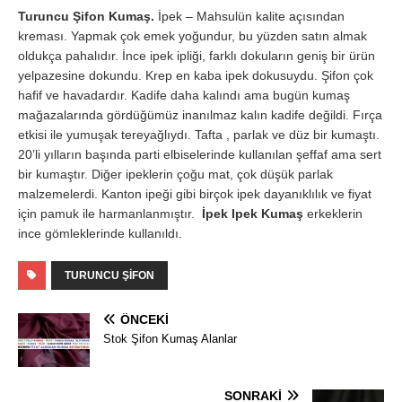
Turuncu Şifon Kumaş.
İpek – Mahsulün kalite açısından
kreması. Yapmak çok emek yoğundur, bu yüzden satın almak
oldukça pahalıdır. İnce ipek ipliği, farklı dokuların geniş bir ürün
yelpazesine dokundu. Krep en kaba ipek dokusuydu. Şifon çok
hafif ve havadardır. Kadife daha kalındı ​​ama bugün kumaş
mağazalarında gördüğümüz inanılmaz kalın kadife değildi. Fırça
etkisi ile yumuşak tereyağlıydı. Tafta , parlak ve düz bir kumaştı.
20’li yılların başında parti elbiselerinde kullanılan şeffaf ama sert
bir kumaştır. Diğer ipeklerin çoğu mat, çok düşük parlak
malzemelerdi. Kanton ipeği gibi birçok ipek dayanıklılık ve fiyat
için pamuk ile harmanlanmıştır.
İpek Ipek Kumaş
erkeklerin
ince gömleklerinde kullanıldı.
TURUNCU ŞIFON
ÖNCEKI
Stok Şifon Kumaş Alanlar
SONRAKI