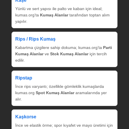
Kaşe
Yünlü ve sert yapısı ile palto ve kaban için ideal;
kumas.org’ta
Kumaş Alanlar
tarafından toptan alım
yapılır.
Rips / Rips Kumaş
Kabartma çizgilere sahip dokuma; kumas.org’ta
Parti
Kumaş Alanlar
ve
Stok Kumaş Alanlar
için tercih
edilir.
Ripstap
İnce rips varyantı; özellikle gömleklik kumaşlarda
kumas.org
Spot Kumaş Alanlar
aramalarında yer
alır.
Kaşkorse
İnce ve elastik örme; spor kıyafet ve mayo üretimi için