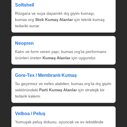
Softshell
Rüzgara ve suya dayanıklı dış giyim kumaşı;
kumas.org
Stok Kumaş Alanlar
için teknik kumaş
tedariki sunar.
Neopren
Kalın ve form veren yapı; kumas.org’ta performans
ürünleri üreten
Kumaş Alanlar
için uygundur.
Gore‑Tex / Membranlı Kumaş
Su geçirmez ve nefes alabilen; kumas.org’ta dış giyim
sektöründeki
Parti Kumaş Alanlar
için stratejik bir
tedarik kalemi.
Velboa / Peluş
Yumuşak peluş dokusu; oyuncak ve ev tekstilinde