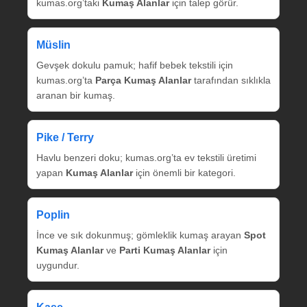
kumas.org’taki
Kumaş Alanlar
için talep görür.
Müslin
Gevşek dokulu pamuk; hafif bebek tekstili için
kumas.org’ta
Parça Kumaş Alanlar
tarafından sıklıkla
aranan bir kumaş.
Pike / Terry
Havlu benzeri doku; kumas.org’ta ev tekstili üretimi
yapan
Kumaş Alanlar
için önemli bir kategori.
Poplin
İnce ve sık dokunmuş; gömleklik kumaş arayan
Spot
Kumaş Alanlar
ve
Parti Kumaş Alanlar
için
uygundur.