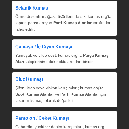
Selanik Kumaş
Örme desenli, mağaza tişörtlerinde sık; kumas.org’ta
toptan parça arayan
Parti Kumaş Alanlar
tarafından
talep edilir.
Çamaşır / İç Giyim Kumaşı
Yumuşak ve cilde dost; kumas.org’ta
Parça Kumaş
Alan
taleplerinin odak noktalarından biridir.
Bluz Kumaşı
Şifon, krep veya viskon karışımları; kumas.org’ta
Spot Kumaş Alanlar
ve
Parti Kumaş Alanlar
için
tasarım kumaşı olarak değerlidir.
Pantolon / Ceket Kumaşı
Gabardin, yünlü ve denim karışımları; kumas.org