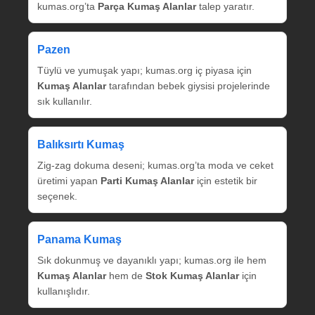
kumas.org’ta
Parça Kumaş Alanlar
talep yaratır.
Pazen
Tüylü ve yumuşak yapı; kumas.org iç piyasa için
Kumaş Alanlar
tarafından bebek giysisi projelerinde
sık kullanılır.
Balıksırtı Kumaş
Zig‑zag dokuma deseni; kumas.org’ta moda ve ceket
üretimi yapan
Parti Kumaş Alanlar
için estetik bir
seçenek.
Panama Kumaş
Sık dokunmuş ve dayanıklı yapı; kumas.org ile hem
Kumaş Alanlar
hem de
Stok Kumaş Alanlar
için
kullanışlıdır.