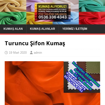
KUMAŞ ALAN
KUMAŞ ALANLAR
YERIMIZ / İLETIŞIM
Turuncu Şifon Kumaş
19 Mart 2020
admin