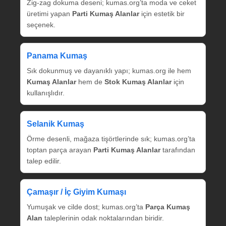
Zig‑zag dokuma deseni; kumas.org’ta moda ve ceket
üretimi yapan
Parti Kumaş Alanlar
için estetik bir
seçenek.
Panama Kumaş
Sık dokunmuş ve dayanıklı yapı; kumas.org ile hem
Kumaş Alanlar
hem de
Stok Kumaş Alanlar
için
kullanışlıdır.
Selanik Kumaş
Örme desenli, mağaza tişörtlerinde sık; kumas.org’ta
toptan parça arayan
Parti Kumaş Alanlar
tarafından
talep edilir.
Çamaşır / İç Giyim Kumaşı
Yumuşak ve cilde dost; kumas.org’ta
Parça Kumaş
Alan
taleplerinin odak noktalarından biridir.