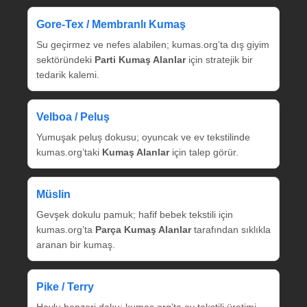
Gore‑Tex / Membranlı Kumaş
Su geçirmez ve nefes alabilen; kumas.org’ta dış giyim
sektöründeki
Parti Kumaş Alanlar
için stratejik bir
tedarik kalemi.
Velboa / Peluş
Yumuşak peluş dokusu; oyuncak ve ev tekstilinde
kumas.org’taki
Kumaş Alanlar
için talep görür.
Müslin
Gevşek dokulu pamuk; hafif bebek tekstili için
kumas.org’ta
Parça Kumaş Alanlar
tarafından sıklıkla
aranan bir kumaş.
Pike / Terry
Havlu benzeri doku; kumas.org’ta ev tekstili üretimi