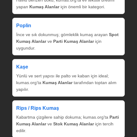
yapan
Kumaş Alanlar
için önemli bir kategori.
Poplin
İnce ve sık dokunmuş; gömleklik kumaş arayan
Spot
Kumaş Alanlar
ve
Parti Kumaş Alanlar
için
uygundur.
Kaşe
Yünlü ve sert yapısı ile palto ve kaban için ideal;
kumas.org’ta
Kumaş Alanlar
tarafından toptan alım
yapılır.
Rips / Rips Kumaş
Kabartma çizgilere sahip dokuma; kumas.org’ta
Parti
Kumaş Alanlar
ve
Stok Kumaş Alanlar
için tercih
edilir.