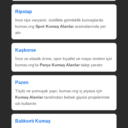
Ripstap
İnce rips varyantı; özellikle gömleklik kumaşlarda
kumas.org
Spot Kumaş Alanlar
aramalarında yer
alır.
Kaşkorse
İnce ve elastik örme; spor kıyafet ve mayo üretimi için
kumas.org’ta
Parça Kumaş Alanlar
talep yaratır.
Pazen
Tüylü ve yumuşak yapı; kumas.org iç piyasa için
Kumaş Alanlar
tarafından bebek giysisi projelerinde
sık kullanılır.
Balıksırtı Kumaş