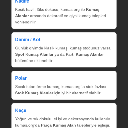
Kadife
Kesik havlı, lüks dokusu; kumas.org ile
Kumaş
Alanlar
arasında dekoratif ve giysi kumaş talepleri
yönlendirilir.
Denim / Kot
Günlük giyimde klasik kumaş; kumaş stoğunuz varsa
Spot Kumaş Alanlar
ya da
Parti Kumaş Alanlar
bölümüne eklenebilir.
Polar
Sıcak tutan örme kumaş; kumas.org’ta stok fazlası
Stok Kumaş Alanlar
için iyi bir alternatif olabilir.
Keçe
Yoğun ve sık dokulu; el işi ve dekorasyonda kullanılır.
kumas.org’da
Parça Kumaş Alan
talepleriyle eşleşir.