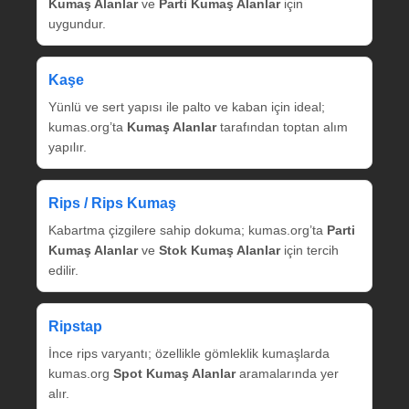
Kumaş Alanlar
ve
Parti Kumaş Alanlar
için
uygundur.
Kaşe
Yünlü ve sert yapısı ile palto ve kaban için ideal;
kumas.org’ta
Kumaş Alanlar
tarafından toptan alım
yapılır.
Rips / Rips Kumaş
Kabartma çizgilere sahip dokuma; kumas.org’ta
Parti
Kumaş Alanlar
ve
Stok Kumaş Alanlar
için tercih
edilir.
Ripstap
İnce rips varyantı; özellikle gömleklik kumaşlarda
kumas.org
Spot Kumaş Alanlar
aramalarında yer
alır.