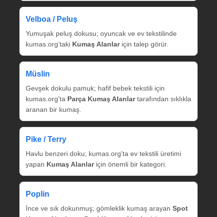
Velboa / Peluş
Yumuşak peluş dokusu; oyuncak ve ev tekstilinde
kumas.org’taki
Kumaş Alanlar
için talep görür.
Müslin
Gevşek dokulu pamuk; hafif bebek tekstili için
kumas.org’ta
Parça Kumaş Alanlar
tarafından sıklıkla
aranan bir kumaş.
Pike / Terry
Havlu benzeri doku; kumas.org’ta ev tekstili üretimi
yapan
Kumaş Alanlar
için önemli bir kategori.
Poplin
İnce ve sık dokunmuş; gömleklik kumaş arayan
Spot