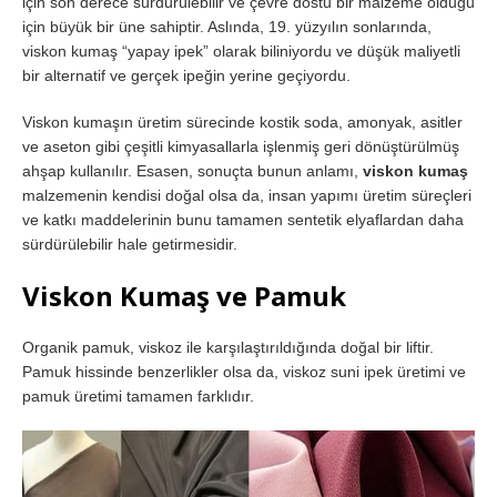
için son derece sürdürülebilir ve çevre dostu bir malzeme olduğu
için büyük bir üne sahiptir. Aslında, 19. yüzyılın sonlarında,
viskon kumaş “yapay ipek” olarak biliniyordu ve düşük maliyetli
bir alternatif ve gerçek ipeğin yerine geçiyordu.
Viskon kumaşın üretim sürecinde kostik soda, amonyak, asitler
ve aseton gibi çeşitli kimyasallarla işlenmiş geri dönüştürülmüş
ahşap kullanılır. Esasen, sonuçta bunun anlamı,
viskon kumaş
malzemenin kendisi doğal olsa da, insan yapımı üretim süreçleri
ve katkı maddelerinin bunu tamamen sentetik elyaflardan daha
sürdürülebilir hale getirmesidir.
Viskon Kumaş ve Pamuk
Organik pamuk, viskoz ile karşılaştırıldığında doğal bir liftir.
Pamuk hissinde benzerlikler olsa da, viskoz suni ipek üretimi ve
pamuk üretimi tamamen farklıdır.