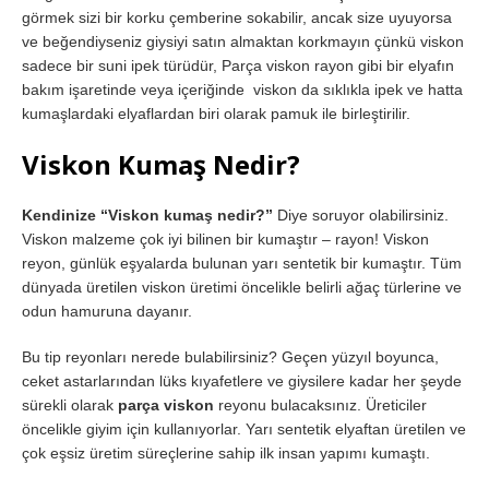
görmek sizi bir korku çemberine sokabilir, ancak size uyuyorsa
ve beğendiyseniz giysiyi satın almaktan korkmayın çünkü viskon
sadece bir suni ipek türüdür, Parça viskon rayon gibi bir elyafın
bakım işaretinde veya içeriğinde viskon da sıklıkla ipek ve hatta
kumaşlardaki elyaflardan biri olarak pamuk ile birleştirilir.
Viskon Kumaş Nedir?
Kendinize “Viskon kumaş nedir?”
Diye soruyor olabilirsiniz.
Viskon malzeme çok iyi bilinen bir kumaştır – rayon! Viskon
reyon, günlük eşyalarda bulunan yarı sentetik bir kumaştır. Tüm
dünyada üretilen viskon üretimi öncelikle belirli ağaç türlerine ve
odun hamuruna dayanır.
Bu tip reyonları nerede bulabilirsiniz? Geçen yüzyıl boyunca,
ceket astarlarından lüks kıyafetlere ve giysilere kadar her şeyde
sürekli olarak
parça viskon
reyonu bulacaksınız. Üreticiler
öncelikle giyim için kullanıyorlar. Yarı sentetik elyaftan üretilen ve
çok eşsiz üretim süreçlerine sahip ilk insan yapımı kumaştı.