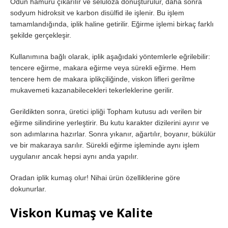
Odun hamuru çıkarılır ve selüloza dönüştürülür, daha sonra
sodyum hidroksit ve karbon disülfid ile işlenir. Bu işlem
tamamlandığında, iplik haline getirilir. Eğirme işlemi birkaç farklı
şekilde gerçekleşir.
Kullanımına bağlı olarak, iplik aşağıdaki yöntemlerle eğrilebilir:
tencere eğirme, makara eğirme veya sürekli eğirme. Hem
tencere hem de makara iplikçiliğinde, viskon lifleri gerilme
mukavemeti kazanabilecekleri tekerleklerine gerilir.
Gerildikten sonra, üretici ipliği Topham kutusu adı verilen bir
eğirme silindirine yerleştirir. Bu kutu karakter dizilerini ayırır ve
son adımlarına hazırlar. Sonra yıkanır, ağartılır, boyanır, bükülür
ve bir makaraya sarılır. Sürekli eğirme işleminde aynı işlem
uygulanır ancak hepsi aynı anda yapılır.
Oradan iplik kumaş olur! Nihai ürün özelliklerine göre
dokunurlar.
Viskon Kumaş ve Kalite