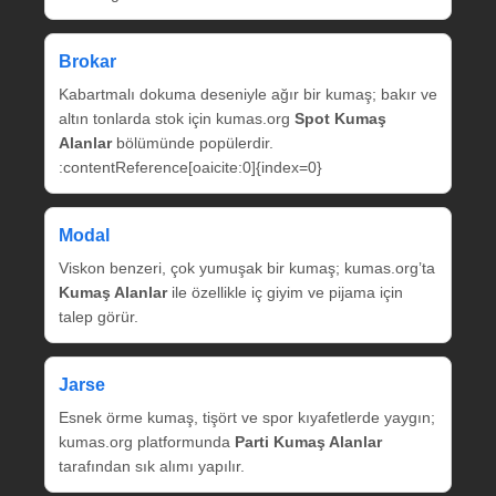
Brokar
Kabartmalı dokuma deseniyle ağır bir kumaş; bakır ve
altın tonlarda stok için kumas.org
Spot Kumaş
Alanlar
bölümünde popülerdir.
:contentReference[oaicite:0]{index=0}
Modal
Viskon benzeri, çok yumuşak bir kumaş; kumas.org’ta
Kumaş Alanlar
ile özellikle iç giyim ve pijama için
talep görür.
Jarse
Esnek örme kumaş, tişört ve spor kıyafetlerde yaygın;
kumas.org platformunda
Parti Kumaş Alanlar
tarafından sık alımı yapılır.