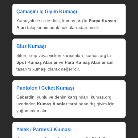
Çamaşır / İç Giyim Kumaşı
Yumuşak ve cilde dost; kumas.org’ta
Parça Kumaş
Alan
taleplerinin odak noktalarından biridir.
Bluz Kumaşı
Şifon, krep veya viskon karışımları; kumas.org’ta
Spot Kumaş Alanlar
ve
Parti Kumaş Alanlar
için
tasarım kumaşı olarak değerlidir.
Pantolon / Ceket Kumaşı
Gabardin, yünlü ve denim karışımları; kumas.org
üzerinden
Kumaş Alanlar
tarafından dış giyim için
yoğun talep alır.
Yelek / Pardesü Kumaşı