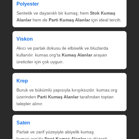
Polyester
Sentetik ve dayanıklı bir kumaş; hem
Stok Kumaş
Alanlar
hem de
Parti Kumaş Alanlar
için ideal tercih.
Viskon
Akıcı ve parlak dokusu ile elbiselik ve bluzlarda
kullanılır. kumas.org’ta
Kumaş Alanlar
arayan
üreticiler için çok uygun.
Krep
Buruk ve bükümlü yapısıyla kırışıksızdır. kumas.org
üzerinden
Parti Kumaş Alanlar
tarafından toptan
talepler alınır.
Saten
Parlak ve zarif yüzeyiyle abiyelik kumaş.
kumas.org’da
Spot Kumaş Alanlar
ve düzenli