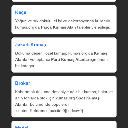
Keçe
Yoğun ve sık dokulu; el işi ve dekorasyonda kullanılır.
kumas.org’da
Parça Kumaş Alan
talepleriyle eşleşir.
Jakarlı Kumaş
Dokuma desenli özel kumaş; kumas.org’da
Kumaş
Alanlar
ve toptancı
Parti Kumaş Alanlar
için önemli
bir kategori.
Brokar
Kabartmalı dokuma deseniyle ağır bir kumaş; bakır ve
altın tonlarda stok için kumas.org
Spot Kumaş
Alanlar
bölümünde popülerdir.
:contentReference[oaicite:0]{index=0}