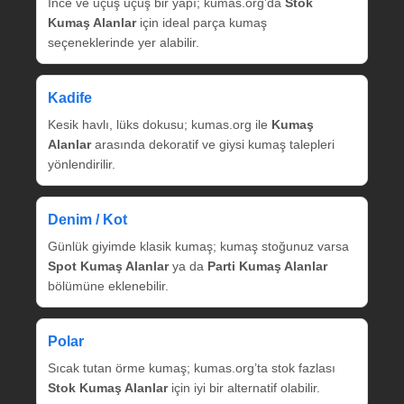
İnce ve uçuş uçuş bir yapı; kumas.org’da
Stok
Kumaş Alanlar
için ideal parça kumaş
seçeneklerinde yer alabilir.
Kadife
Kesik havlı, lüks dokusu; kumas.org ile
Kumaş
Alanlar
arasında dekoratif ve giysi kumaş talepleri
yönlendirilir.
Denim / Kot
Günlük giyimde klasik kumaş; kumaş stoğunuz varsa
Spot Kumaş Alanlar
ya da
Parti Kumaş Alanlar
bölümüne eklenebilir.
Polar
Sıcak tutan örme kumaş; kumas.org’ta stok fazlası
Stok Kumaş Alanlar
için iyi bir alternatif olabilir.