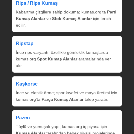
Rips / Rips Kumaş
Kabartma çizgilere sahip dokuma; kumas.org’ta
Parti
Kumaş Alanlar
ve
Stok Kumaş Alanlar
için tercih
edilir.
Ripstap
İnce rips varyantı; özellikle gömleklik kumaşlarda
kumas.org
Spot Kumaş Alanlar
aramalarında yer
alır.
Kaşkorse
İnce ve elastik örme; spor kıyafet ve mayo üretimi için
kumas.org’ta
Parça Kumaş Alanlar
talep yaratır.
Pazen
Tüylü ve yumuşak yapı; kumas.org iç piyasa için
Kumaş Alanlar
tarafından bebek giysisi projelerinde