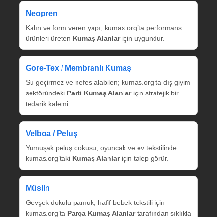
Neopren
Kalın ve form veren yapı; kumas.org’ta performans
ürünleri üreten
Kumaş Alanlar
için uygundur.
Gore‑Tex / Membranlı Kumaş
Su geçirmez ve nefes alabilen; kumas.org’ta dış giyim
sektöründeki
Parti Kumaş Alanlar
için stratejik bir
tedarik kalemi.
Velboa / Peluş
Yumuşak peluş dokusu; oyuncak ve ev tekstilinde
kumas.org’taki
Kumaş Alanlar
için talep görür.
Müslin
Gevşek dokulu pamuk; hafif bebek tekstili için
kumas.org’ta
Parça Kumaş Alanlar
tarafından sıklıkla