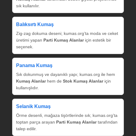
sık kullanılır.
Balıksırtı Kumaş
Zig‑zag dokuma deseni; kumas.org’ta moda ve ceket
üretimi yapan
Parti Kumaş Alanlar
için estetik bir
seçenek.
Panama Kumaş
Sık dokunmuş ve dayanıklı yapı; kumas.org ile hem
Kumaş Alanlar
hem de
Stok Kumaş Alanlar
için
kullanışlıdır.
Selanik Kumaş
Örme desenli, mağaza tişörtlerinde sık; kumas.org’ta
toptan parça arayan
Parti Kumaş Alanlar
tarafından
talep edilir.