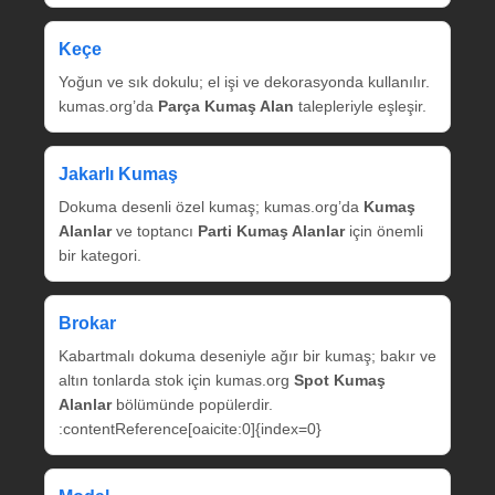
Keçe
Yoğun ve sık dokulu; el işi ve dekorasyonda kullanılır.
kumas.org’da
Parça Kumaş Alan
talepleriyle eşleşir.
Jakarlı Kumaş
Dokuma desenli özel kumaş; kumas.org’da
Kumaş
Alanlar
ve toptancı
Parti Kumaş Alanlar
için önemli
bir kategori.
Brokar
Kabartmalı dokuma deseniyle ağır bir kumaş; bakır ve
altın tonlarda stok için kumas.org
Spot Kumaş
Alanlar
bölümünde popülerdir.
:contentReference[oaicite:0]{index=0}