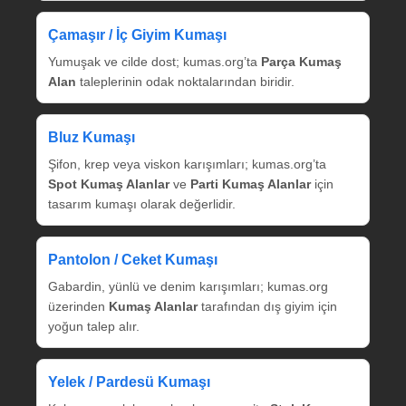
Çamaşır / İç Giyim Kumaşı
Yumuşak ve cilde dost; kumas.org’ta
Parça Kumaş
Alan
taleplerinin odak noktalarından biridir.
Bluz Kumaşı
Şifon, krep veya viskon karışımları; kumas.org’ta
Spot Kumaş Alanlar
ve
Parti Kumaş Alanlar
için
tasarım kumaşı olarak değerlidir.
Pantolon / Ceket Kumaşı
Gabardin, yünlü ve denim karışımları; kumas.org
üzerinden
Kumaş Alanlar
tarafından dış giyim için
yoğun talep alır.
Yelek / Pardesü Kumaşı