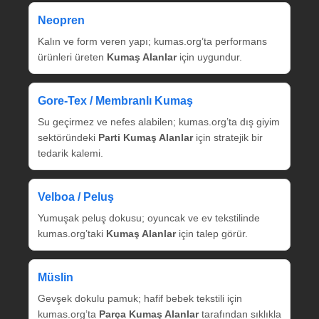
Neopren
Kalın ve form veren yapı; kumas.org’ta performans
ürünleri üreten
Kumaş Alanlar
için uygundur.
Gore‑Tex / Membranlı Kumaş
Su geçirmez ve nefes alabilen; kumas.org’ta dış giyim
sektöründeki
Parti Kumaş Alanlar
için stratejik bir
tedarik kalemi.
Velboa / Peluş
Yumuşak peluş dokusu; oyuncak ve ev tekstilinde
kumas.org’taki
Kumaş Alanlar
için talep görür.
Müslin
Gevşek dokulu pamuk; hafif bebek tekstili için
kumas.org’ta
Parça Kumaş Alanlar
tarafından sıklıkla