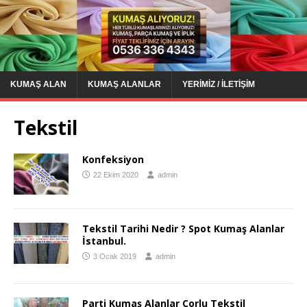
KUMAŞ ALAN
KUMAŞ ALANLAR
YERIMIZ / İLETIŞIM
Tekstil
Konfeksiyon
22 Ekim 2020
admin
Tekstil Tarihi Nedir ? Spot Kumaş Alanlar
İstanbul.
3 Ocak 2019
admin
Parti Kumaş Alanlar Çorlu Tekstil