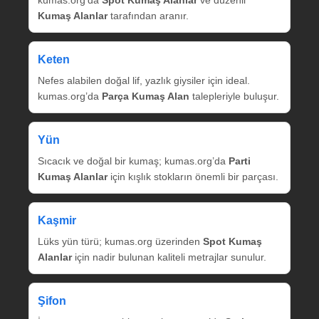
kumas.org’da
Spot Kumaş Alanlar
ve düzenli
Kumaş Alanlar
tarafından aranır.
Keten
Nefes alabilen doğal lif, yazlık giysiler için ideal.
kumas.org’da
Parça Kumaş Alan
talepleriyle buluşur.
Yün
Sıcacık ve doğal bir kumaş; kumas.org’da
Parti
Kumaş Alanlar
için kışlık stokların önemli bir parçası.
Kaşmir
Lüks yün türü; kumas.org üzerinden
Spot Kumaş
Alanlar
için nadir bulunan kaliteli metrajlar sunulur.
Şifon