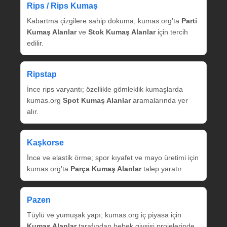
Rips / Rips Kumaş
Kabartma çizgilere sahip dokuma; kumas.org’ta
Parti
Kumaş Alanlar
ve
Stok Kumaş Alanlar
için tercih
edilir.
Ripstap
İnce rips varyantı; özellikle gömleklik kumaşlarda
kumas.org
Spot Kumaş Alanlar
aramalarında yer
alır.
Kaşkorse
İnce ve elastik örme; spor kıyafet ve mayo üretimi için
kumas.org’ta
Parça Kumaş Alanlar
talep yaratır.
Pazen
Tüylü ve yumuşak yapı; kumas.org iç piyasa için
Kumaş Alanlar
tarafından bebek giysisi projelerinde