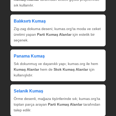
sık kullanılır.
Balıksırtı Kumaş
Zig‑zag dokuma deseni; kumas.org’ta moda ve ceket
üretimi yapan
Parti Kumaş Alanlar
için estetik bir
seçenek.
Panama Kumaş
Sık dokunmuş ve dayanıklı yapı; kumas.org ile hem
Kumaş Alanlar
hem de
Stok Kumaş Alanlar
için
kullanışlıdır.
Selanik Kumaş
Örme desenli, mağaza tişörtlerinde sık; kumas.org’ta
toptan parça arayan
Parti Kumaş Alanlar
tarafından
talep edilir.