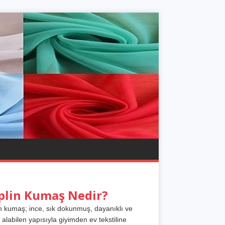
plin Kumaş Nedir?
n kumaş; ince, sık dokunmuş, dayanıklı ve
 alabilen yapısıyla giyimden ev tekstiline