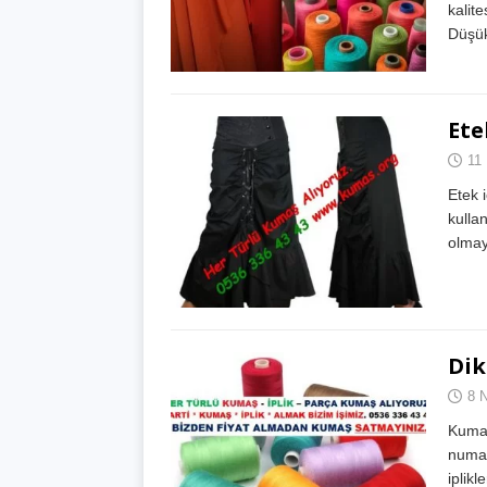
kalit
Düşük 
Ete
11
Etek 
kulla
olmay
Dik
8 
Kumaş
numar
iplik