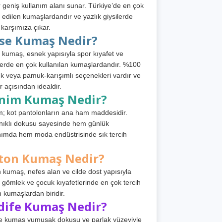
 geniş kullanım alanı sunar. Türkiye’de en çok
h edilen kumaşlardandır ve yazlık giysilerde
 karşımıza çıkar.
rse Kumaş Nedir?
 kumaş, esnek yapısıyla spor kıyafet ve
tlerde en çok kullanılan kumaşlardandır. %100
 veya pamuk-karışımlı seçenekleri vardır ve
r açısından idealdir.
nim Kumaş Nedir?
; kot pantolonların ana ham maddesidir.
ıklı dokusu sayesinde hem günlük
nımda hem moda endüstrisinde sık tercih
ton Kumaş Nedir?
 kumaş, nefes alan ve cilde dost yapısıyla
t, gömlek ve çocuk kıyafetlerinde en çok tercih
n kumaşlardan biridir.
dife Kumaş Nedir?
e kumaş yumuşak dokusu ve parlak yüzeyiyle