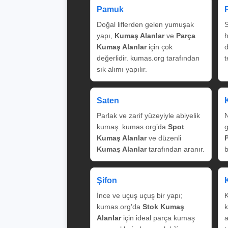
Pamuk
Doğal liflerden gelen yumuşak
S
yapı,
Kumaş Alanlar
ve
Parça
Kumaş Alanlar
için çok
değerlidir. kumas.org tarafından
t
sık alımı yapılır.
Saten
Parlak ve zarif yüzeyiyle abiyelik
N
kumaş. kumas.org’da
Spot
g
Kumaş Alanlar
ve düzenli
Kumaş Alanlar
tarafından aranır.
b
Şifon
İnce ve uçuş uçuş bir yapı;
K
kumas.org’da
Stok Kumaş
k
Alanlar
için ideal parça kumaş
a