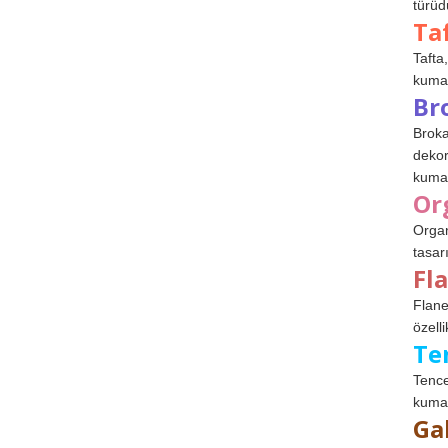
türüdü
Ta
Tafta,
kumaşl
Br
Broka
dekor
kumaş
Or
Organ
tasar
Fl
Flane
özelli
Te
Tence
kumaş
Ga