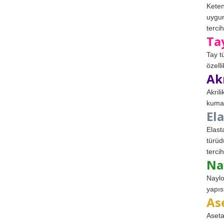
Keten
uygun
tercih
Ta
Tay t
özell
Ak
Akril
kumaş
El
Elast
türüd
tercih
Na
Naylo
yapıs
As
Aseta