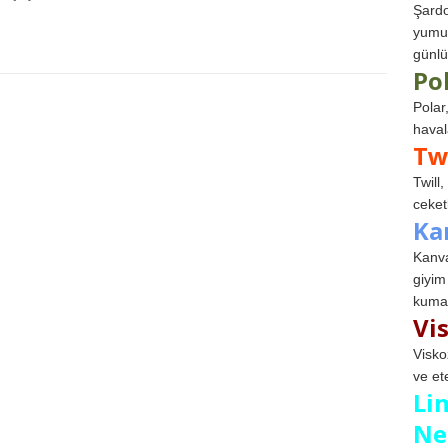
Şardo
yumuş
günlü
Po
Polar
haval
Tw
Twill
ceketl
Ka
Kanva
giyim
kumaş
Vi
Visko
ve et
Li
Ne