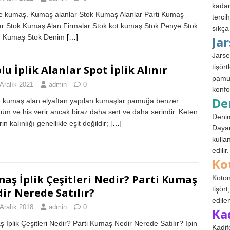
kadar
ile kumaş. Kumaş alanlar Stok Kumaş Alanlar Parti Kumaş
terci
ar Stok Kumaş Alan Firmalar Stok kot kumaş Stok Penye Stok
sıkça
n Kumaş Stok Denim
[…]
Ja
Jarse
tişör
lu İplik Alanlar Spot İplik Alınır
pamuk
Aralık 2021
admin
0
konfo
De
 kumaş alan elyaftan yapılan kumaşlar pamuğa benzer
üm ve his verir ancak biraz daha sert ve daha serindir. Keten
Denim
erin kalınlığı genellikle eşit değildir;
[…]
Dayan
kulla
edilir.
Ko
aş İplik Çeşitleri Nedir? Parti Kumaş
Koton
tişör
ir Nerede Satılır?
edile
Aralık 2018
admin
0
Ka
 İplik Çeşitleri Nedir? Parti Kumaş Nedir Nerede Satılır? İpin
Kadif