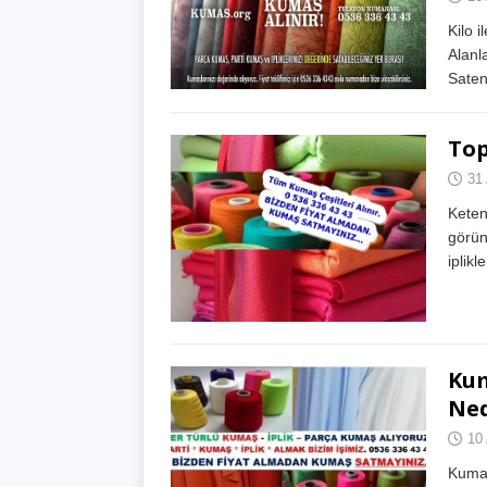
Kilo 
Alanl
Sate
Top
31 
Keten
görün
iplikl
Kum
Ned
10 
Kumaş