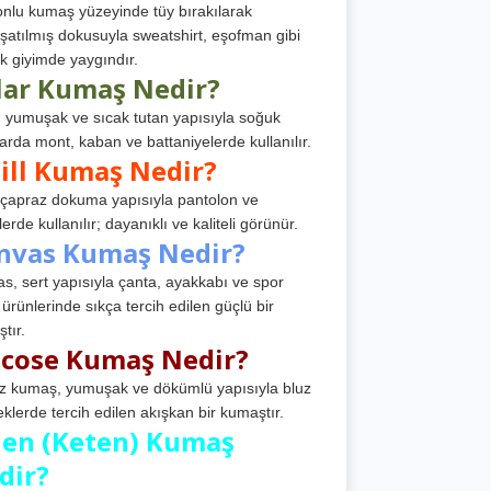
nlu kumaş yüzeyinde tüy bırakılarak
atılmış dokusuyla sweatshirt, eşofman gibi
k giyimde yaygındır.
lar Kumaş Nedir?
, yumuşak ve sıcak tutan yapısıyla soğuk
arda mont, kaban ve battaniyelerde kullanılır.
ill Kumaş Nedir?
, çapraz dokuma yapısıyla pantolon ve
erde kullanılır; dayanıklı ve kaliteli görünür.
nvas Kumaş Nedir?
s, sert yapısıyla çanta, ayakkabı ve spor
 ürünlerinde sıkça tercih edilen güçlü bir
tır.
scose Kumaş Nedir?
z kumaş, yumuşak ve dökümlü yapısıyla bluz
eklerde tercih edilen akışkan bir kumaştır.
nen (Keten) Kumaş
dir?