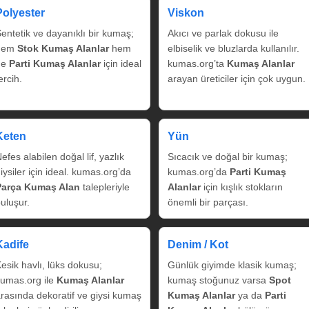
Polyester
Viskon
entetik ve dayanıklı bir kumaş;
Akıcı ve parlak dokusu ile
hem
Stok Kumaş Alanlar
hem
elbiselik ve bluzlarda kullanılır.
de
Parti Kumaş Alanlar
için ideal
kumas.org’ta
Kumaş Alanlar
ercih.
arayan üreticiler için çok uygun.
Keten
Yün
efes alabilen doğal lif, yazlık
Sıcacık ve doğal bir kumaş;
iysiler için ideal. kumas.org’da
kumas.org’da
Parti Kumaş
Parça Kumaş Alan
talepleriyle
Alanlar
için kışlık stokların
uluşur.
önemli bir parçası.
Kadife
Denim / Kot
esik havlı, lüks dokusu;
Günlük giyimde klasik kumaş;
umas.org ile
Kumaş Alanlar
kumaş stoğunuz varsa
Spot
rasında dekoratif ve giysi kumaş
Kumaş Alanlar
ya da
Parti