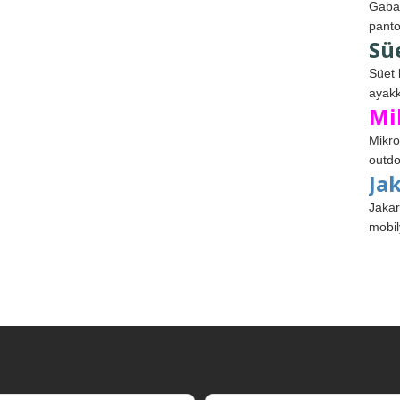
Gabar
panto
Sü
Süet 
ayakk
Mi
Mikro
outdo
Ja
Jakar
mobil