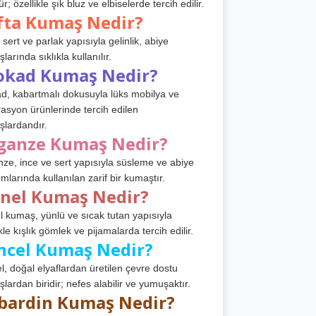
r; özellikle şık bluz ve elbiselerde tercih edilir.
fta Kumaş Nedir?
 sert ve parlak yapısıyla gelinlik, abiye
arında sıklıkla kullanılır.
okad Kumaş Nedir?
d, kabartmalı dokusuyla lüks mobilya ve
asyon ürünlerinde tercih edilen
lardandır.
ganze Kumaş Nedir?
ze, ince ve sert yapısıyla süsleme ve abiye
ımlarında kullanılan zarif bir kumaştır.
anel Kumaş Nedir?
l kumaş, yünlü ve sıcak tutan yapısıyla
kle kışlık gömlek ve pijamalarda tercih edilir.
ncel Kumaş Nedir?
l, doğal elyaflardan üretilen çevre dostu
lardan biridir; nefes alabilir ve yumuşaktır.
bardin Kumaş Nedir?