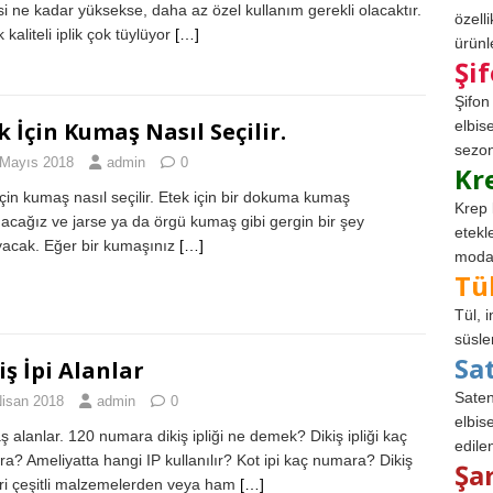
esi ne kadar yüksekse, daha az özel kullanım gerekli olacaktır.
özell
kaliteli iplik çok tüylüyor
[…]
ürünle
Şi
Şifon
k İçin Kumaş Nasıl Seçilir.
elbis
sezon
 Mayıs 2018
admin
0
Kr
için kumaş nasıl seçilir. Etek için bir dokuma kumaş
Krep 
nacağız ve jarse ya da örgü kumaş gibi gergin bir şey
etekl
acak. Eğer bir kumaşınız
[…]
modad
Tü
Tül, 
süsle
Sa
iş İpi Alanlar
Saten
Nisan 2018
admin
0
elbise
 alanlar. 120 numara dikiş ipliği ne demek? Dikiş ipliği kaç
edile
a? Ameliyatta hangi IP kullanılır? Kot ipi kaç numara? Dikiş
Şa
leri çeşitli malzemelerden veya ham
[…]