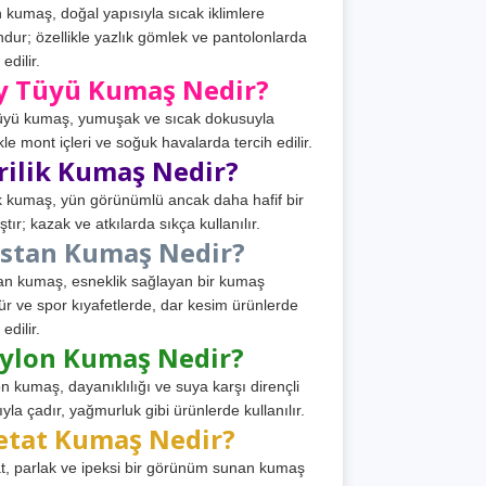
 kumaş, doğal yapısıyla sıcak iklimlere
dur; özellikle yazlık gömlek ve pantolonlarda
 edilir.
y Tüyü Kumaş Nedir?
üyü kumaş, yumuşak ve sıcak dokusuyla
ikle mont içleri ve soğuk havalarda tercih edilir.
rilik Kumaş Nedir?
ik kumaş, yün görünümlü ancak daha hafif bir
tır; kazak ve atkılarda sıkça kullanılır.
astan Kumaş Nedir?
an kumaş, esneklik sağlayan bir kumaş
ür ve spor kıyafetlerde, dar kesim ürünlerde
 edilir.
ylon Kumaş Nedir?
n kumaş, dayanıklılığı ve suya karşı dirençli
ıyla çadır, yağmurluk gibi ürünlerde kullanılır.
etat Kumaş Nedir?
t, parlak ve ipeksi bir görünüm sunan kumaş