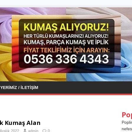
YERIMIZ / İLETIŞIM
Po
k Kumaş Alan
Popli
nefes
Aralık 2022
admin
0