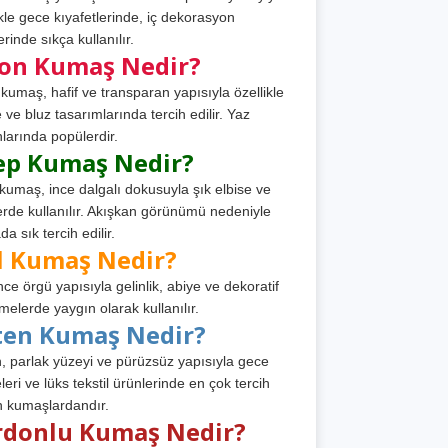
ikle gece kıyafetlerinde, iç dekorasyon
rinde sıkça kullanılır.
fon Kumaş Nedir?
 kumaş, hafif ve transparan yapısıyla özellikle
e ve bluz tasarımlarında tercih edilir. Yaz
larında popülerdir.
ep Kumaş Nedir?
kumaş, ince dalgalı dokusuyla şık elbise ve
erde kullanılır. Akışkan görünümü nedeniyle
a sık tercih edilir.
l Kumaş Nedir?
ince örgü yapısıyla gelinlik, abiye ve dekoratif
melerde yaygın olarak kullanılır.
ten Kumaş Nedir?
, parlak yüzeyi ve pürüzsüz yapısıyla gece
leri ve lüks tekstil ürünlerinde en çok tercih
n kumaşlardandır.
rdonlu Kumaş Nedir?