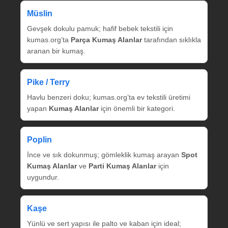
Müslin
Gevşek dokulu pamuk; hafif bebek tekstili için
kumas.org’ta
Parça Kumaş Alanlar
tarafından sıklıkla
aranan bir kumaş.
Pike / Terry
Havlu benzeri doku; kumas.org’ta ev tekstili üretimi
yapan
Kumaş Alanlar
için önemli bir kategori.
Poplin
İnce ve sık dokunmuş; gömleklik kumaş arayan
Spot
Kumaş Alanlar
ve
Parti Kumaş Alanlar
için
uygundur.
Kaşe
Yünlü ve sert yapısı ile palto ve kaban için ideal;