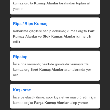
kumas.org’ta
Kumaş Alanlar
tarafından toptan alım
yapılır.
Rips / Rips Kumaş
Kabartma çizgilere sahip dokuma; kumas.org’ta
Parti
Kumaş Alanlar
ve
Stok Kumaş Alanlar
için tercih
edilir.
Ripstap
İnce rips varyantı; özellikle gömleklik kumaşlarda
kumas.org
Spot Kumaş Alanlar
aramalarında yer
alır.
Kaşkorse
İnce ve elastik örme; spor kıyafet ve mayo üretimi için
kumas.org’ta
Parça Kumaş Alanlar
talep yaratır.