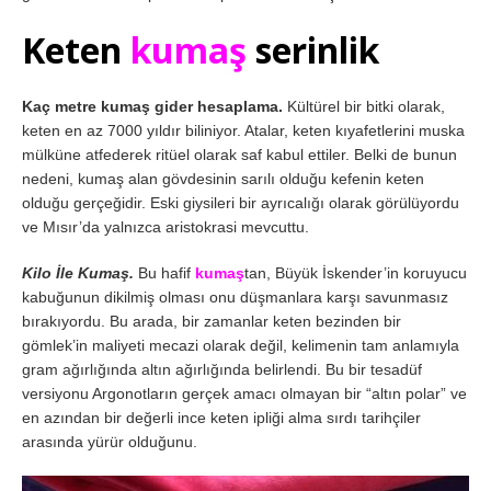
Keten
kumaş
serinlik
Kaç metre kumaş gider hesaplama.
Kültürel bir bitki olarak,
keten en az 7000 yıldır biliniyor. Atalar, keten kıyafetlerini muska
mülküne atfederek ritüel olarak saf kabul ettiler. Belki de bunun
nedeni, kumaş alan gövdesinin sarılı olduğu kefenin keten
olduğu gerçeğidir. Eski giysileri bir ayrıcalığı olarak görülüyordu
ve Mısır’da yalnızca aristokrasi mevcuttu.
Kilo İle Kumaş.
Bu hafif
kumaş
tan, Büyük İskender’in koruyucu
kabuğunun dikilmiş olması onu düşmanlara karşı savunmasız
bırakıyordu. Bu arada, bir zamanlar keten bezinden bir
gömlek’in maliyeti mecazi olarak değil, kelimenin tam anlamıyla
gram ağırlığında altın ağırlığında belirlendi. Bu bir tesadüf
versiyonu Argonotların gerçek amacı olmayan bir “altın polar” ve
en azından bir değerli ince keten ipliği alma sırdı tarihçiler
arasında yürür olduğunu.