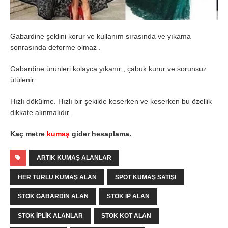
Gabardine şeklini korur ve kullanım sırasında ve yıkama
sonrasında deforme olmaz .
Gabardine ürünleri kolayca yıkanır , çabuk kurur ve sorunsuz
ütülenir.
Hızlı dökülme. Hızlı bir şekilde keserken ve keserken bu özellik
dikkate alınmalıdır.
Kaç metre
kumaş
gider hesaplama.
ARTIK KUMAŞ ALANLAR
HER TÜRLÜ KUMAŞ ALAN
SPOT KUMAŞ SATIŞI
STOK GABARDIN ALAN
STOK IP ALAN
STOK IPLIK ALANLAR
STOK KOT ALAN