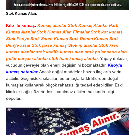
Stok Kumaş Alan.
Kilo ile kumaş
.
Kumaş alanlar Stok Kumaş Alanlar Parti
Kumaş Alanlar Stok Kumaş Alan Firmalar Stok kot kumaş
Stok Penye Stok Saten Kumaş Stok Denim Kumaş Stok
Denye astar Stok jarse kumaş Stok ip alanlar Stok krep
kumaş alanlar stok kadife kumaş alan stok polar satın alan
polar parçası alanlar stok ham kumaş alanlar.
Yapay dokular,
vücudun çevreyle olan enerji değişimini bozmaktadır.
Kiloyla
kumaş satanlar.
Ancak doğal maddeler bazen ilaçların yerini
alabilir. Geçmişteki şifacılar, bu amaçla farklı liflerden doğal
kumaşlar kullanarak birçok rahatsızlığı tedavi edebildiler. Eski
klinikler sağlık üzerindeki inanılmaz etkileri hakkında bilgi
depolar.