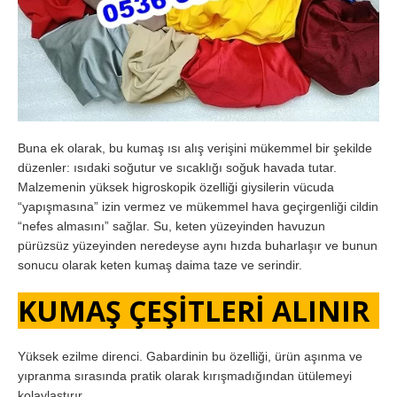
Buna ek olarak, bu kumaş ısı alış verişini mükemmel bir şekilde
düzenler: ısıdaki soğutur ve sıcaklığı soğuk havada tutar.
Malzemenin yüksek higroskopik özelliği giysilerin vücuda
“yapışmasına” izin vermez ve mükemmel hava geçirgenliği cildin
“nefes almasını” sağlar. Su, keten yüzeyinden havuzun
pürüzsüz yüzeyinden neredeyse aynı hızda buharlaşır ve bunun
sonucu olarak keten kumaş daima taze ve serindir.
KUMAŞ ÇEŞİTLERİ ALINIR
Yüksek ezilme direnci. Gabardinin bu özelliği, ürün aşınma ve
yıpranma sırasında pratik olarak kırışmadığından ütülemeyi
kolaylaştırır.