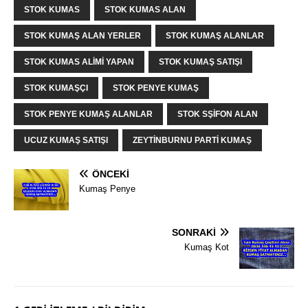
STOK KUMAS
STOK KUMAS ALAN
STOK KUMAŞ ALAN YERLER
STOK KUMAŞ ALANLAR
STOK KUMAS ALIMI YAPAN
STOK KUMAŞ SATIŞI
STOK KUMAŞÇI
STOK PENYE KUMAŞ
STOK PENYE KUMAŞ ALANLAR
STOK SŞIFON ALAN
UCUZ KUMAŞ SATIŞI
ZEYTINBURNU PARTI KUMAŞ
ÖNCEKI
Kumaş Penye
SONRAKI
Kumaş Kot