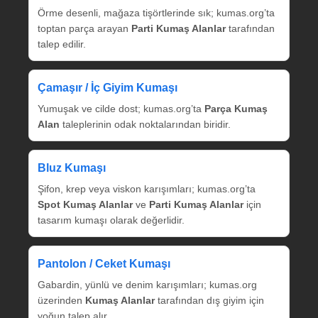
Örme desenli, mağaza tişörtlerinde sık; kumas.org’ta
toptan parça arayan
Parti Kumaş Alanlar
tarafından
talep edilir.
Çamaşır / İç Giyim Kumaşı
Yumuşak ve cilde dost; kumas.org’ta
Parça Kumaş
Alan
taleplerinin odak noktalarından biridir.
Bluz Kumaşı
Şifon, krep veya viskon karışımları; kumas.org’ta
Spot Kumaş Alanlar
ve
Parti Kumaş Alanlar
için
tasarım kumaşı olarak değerlidir.
Pantolon / Ceket Kumaşı
Gabardin, yünlü ve denim karışımları; kumas.org
üzerinden
Kumaş Alanlar
tarafından dış giyim için
yoğun talep alır.