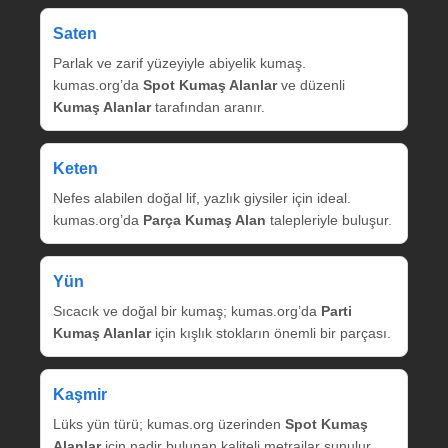
Saten
Parlak ve zarif yüzeyiyle abiyelik kumaş.
kumas.org’da
Spot Kumaş Alanlar
ve düzenli
Kumaş Alanlar
tarafından aranır.
Keten
Nefes alabilen doğal lif, yazlık giysiler için ideal.
kumas.org’da
Parça Kumaş Alan
talepleriyle buluşur.
Yün
Sıcacık ve doğal bir kumaş; kumas.org’da
Parti
Kumaş Alanlar
için kışlık stokların önemli bir parçası.
Kaşmir
Lüks yün türü; kumas.org üzerinden
Spot Kumaş
Alanlar
için nadir bulunan kaliteli metrajlar sunulur.