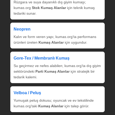
Rüzgara ve suya dayanıklı dış giyim kumaşı;
kumas.org
Stok Kumaş Alanlar
için teknik kumaş
tedariki sunar.
Neopren
Kalın ve form veren yapı; kumas.org’ta performans
ürünleri üreten
Kumaş Alanlar
için uygundur.
Gore‑Tex / Membranlı Kumaş
Su geçirmez ve nefes alabilen; kumas.org’ta dış giyim
sektöründeki
Parti Kumaş Alanlar
için stratejik bir
tedarik kalemi.
Velboa / Peluş
Yumuşak peluş dokusu; oyuncak ve ev tekstilinde
kumas.org’taki
Kumaş Alanlar
için talep görür.