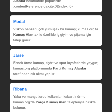
Alanlar
bölümünde popülerdir.
:contentReference[oaicite:0]{index=0}
Modal
Viskon benzeri, çok yumuşak bir kumaş; kumas.org’ta
Kumaş Alanlar
ile özellikle iç giyim ve pijama için
talep görür.
Jarse
Esnek örme kumaş, tişört ve spor kıyafetlerde yaygın;
kumas.org platformunda
Parti Kumaş Alanlar
tarafından sık alımı yapılır.
Ribana
Yaka ve manşetlerde kullanılan kabartılı örme;
kumas.org’da
Parça Kumaş Alan
talepleriyle birlikte
bulunur.