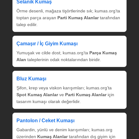
Selanik Kumaş
Örme desenli, mağaza tişörtlerinde sık; kumas.org’ta
toptan parça arayan
Parti Kumaş Alanlar
tarafından
talep edilir.
Çamaşır / İç Giyim Kumaşı
Yumuşak ve cilde dost; kumas.org’ta
Parça Kumaş
Alan
taleplerinin odak noktalarından biridir.
Bluz Kumaşı
Şifon, krep veya viskon karışımları; kumas.org’ta
Spot Kumaş Alanlar
ve
Parti Kumaş Alanlar
için
tasarım kumaşı olarak değerlidir.
Pantolon / Ceket Kumaşı
Gabardin, yünlü ve denim karışımları; kumas.org
üzerinden
Kumaş Alanlar
tarafından dış giyim için