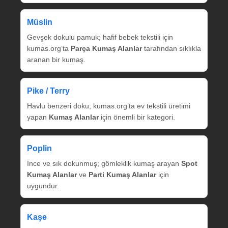
Müslin
Gevşek dokulu pamuk; hafif bebek tekstili için
kumas.org’ta
Parça Kumaş Alanlar
tarafından sıklıkla
aranan bir kumaş.
Pike / Terry
Havlu benzeri doku; kumas.org’ta ev tekstili üretimi
yapan
Kumaş Alanlar
için önemli bir kategori.
Poplin
İnce ve sık dokunmuş; gömleklik kumaş arayan
Spot
Kumaş Alanlar
ve
Parti Kumaş Alanlar
için
uygundur.
Kaşe