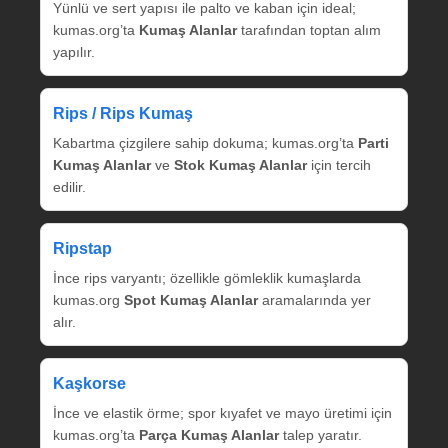
Yünlü ve sert yapısı ile palto ve kaban için ideal;
kumas.org’ta
Kumaş Alanlar
tarafından toptan alım
yapılır.
Rips / Rips Kumaş
Kabartma çizgilere sahip dokuma; kumas.org’ta
Parti
Kumaş Alanlar
ve
Stok Kumaş Alanlar
için tercih
edilir.
Ripstap
İnce rips varyantı; özellikle gömleklik kumaşlarda
kumas.org
Spot Kumaş Alanlar
aramalarında yer
alır.
Kaşkorse
İnce ve elastik örme; spor kıyafet ve mayo üretimi için
kumas.org’ta
Parça Kumaş Alanlar
talep yaratır.