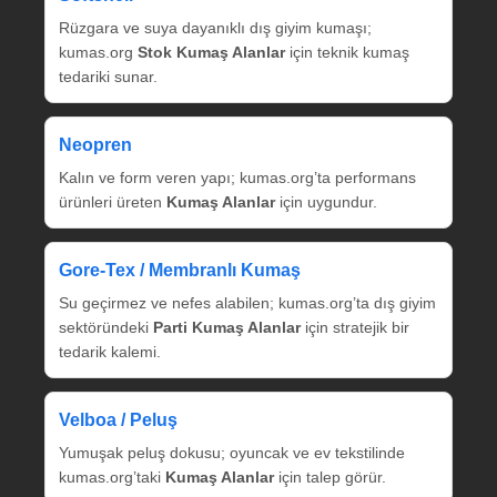
Rüzgara ve suya dayanıklı dış giyim kumaşı;
kumas.org
Stok Kumaş Alanlar
için teknik kumaş
tedariki sunar.
Neopren
Kalın ve form veren yapı; kumas.org’ta performans
ürünleri üreten
Kumaş Alanlar
için uygundur.
Gore‑Tex / Membranlı Kumaş
Su geçirmez ve nefes alabilen; kumas.org’ta dış giyim
sektöründeki
Parti Kumaş Alanlar
için stratejik bir
tedarik kalemi.
Velboa / Peluş
Yumuşak peluş dokusu; oyuncak ve ev tekstilinde
kumas.org’taki
Kumaş Alanlar
için talep görür.