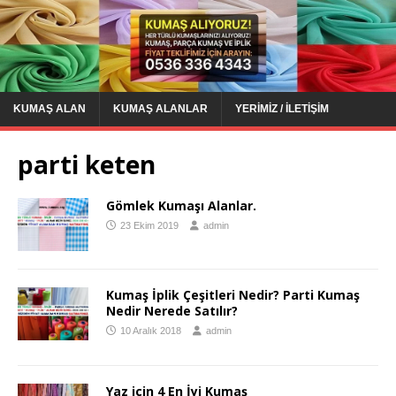
KUMAŞ ALAN
KUMAŞ ALANLAR
YERIMIZ / İLETIŞIM
parti keten
Gömlek Kumaşı Alanlar.
23 Ekim 2019
admin
Kumaş İplik Çeşitleri Nedir? Parti Kumaş
Nedir Nerede Satılır?
10 Aralık 2018
admin
Yaz için 4 En İyi Kumaş