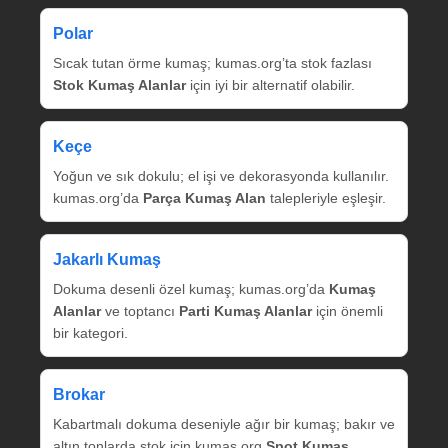
Polar
Sıcak tutan örme kumaş; kumas.org’ta stok fazlası
Stok Kumaş Alanlar
için iyi bir alternatif olabilir.
Keçe
Yoğun ve sık dokulu; el işi ve dekorasyonda kullanılır.
kumas.org’da
Parça Kumaş Alan
talepleriyle eşleşir.
Jakarlı Kumaş
Dokuma desenli özel kumaş; kumas.org’da
Kumaş
Alanlar
ve toptancı
Parti Kumaş Alanlar
için önemli
bir kategori.
Brokar
Kabartmalı dokuma deseniyle ağır bir kumaş; bakır ve
altın tonlarda stok için kumas.org
Spot Kumaş