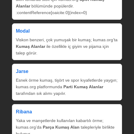
Alanlar
bölümünde popülerdir.
:contentReference[oaicite:0]{index=0}
Modal
Viskon benzeri, çok yumuşak bir kumaş; kumas.org’ta
Kumaş Alanlar
ile özellikle iç giyim ve pijama için
talep görür.
Jarse
Esnek örme kumaş, tişört ve spor kıyafetlerde yaygın;
kumas.org platformunda
Parti Kumaş Alanlar
tarafından sık alımı yapılır.
Ribana
Yaka ve manşetlerde kullanılan kabartılı örme;
kumas.org’da
Parça Kumaş Alan
talepleriyle birlikte
bulunur.