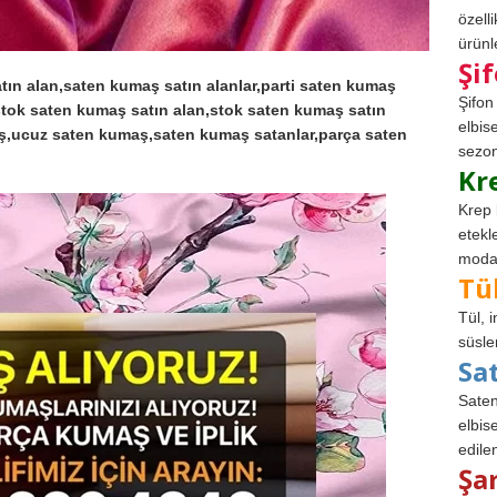
özell
ürünle
Şi
ın alan,saten kumaş satın alanlar,parti saten kumaş
Şifon
,stok saten kumaş satın alan,stok saten kumaş satın
elbis
aş,ucuz saten kumaş,saten kumaş satanlar,parça saten
sezon
Kr
Krep 
etekl
modad
Tü
Tül, 
süsle
Sa
Saten
elbise
edile
Şa