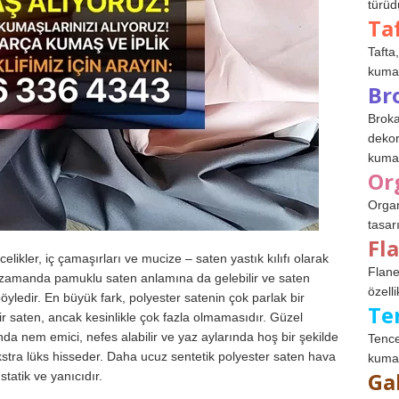
türüdü
Ta
Tafta,
kumaşl
Br
Broka
dekor
kumaş
Or
Organ
tasar
Fl
elikler, iç çamaşırları ve mucize – saten yastık kılıfı olarak
Flane
ı zamanda pamuklu saten anlamına da gelebilir ve saten
özelli
yledir. En büyük fark, polyester satenin çok parlak bir
Te
bir saten, ancak kesinlikle çok fazla olmamasıdır. Güzel
da nem emici, nefes alabilir ve yaz aylarında hoş bir şekilde
Tence
kstra lüks hisseder. Daha ucuz sentetik polyester saten hava
kumaş
Ga
tatik ve yanıcıdır.