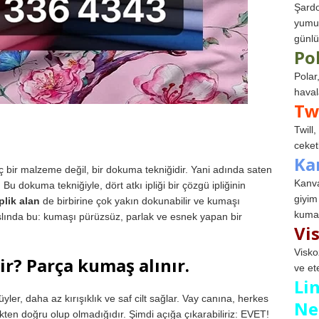
Şardo
yumuş
günlü
Po
Polar
haval
Tw
Twill
ceketl
Ka
iç bir malzeme değil, bir dokuma tekniğidir. Yani adında saten
Kanva
u dokuma tekniğiyle, dört atkı ipliği bir çözgü ipliğinin
giyim
İplik alan
de birbirine çok yakın dokunabilir ve kumaşı
kumaş
slında bu: kumaşı pürüzsüz, parlak ve esnek yapan bir
Vi
Visko
ir? Parça kumaş alınır.
ve et
Li
yler, daha az kırışıklık ve saf cilt sağlar. Vay canına, herkes
Ne
en doğru olup olmadığıdır. Şimdi açığa çıkarabiliriz: EVET!