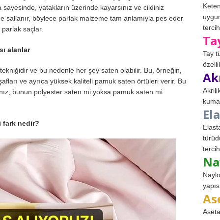
Keten
ayesinde, yatakların üzerinde kayarsınız ve cildiniz
uygun
de sallanır, böylece parlak malzeme tam anlamıyla pes eder
tercih
 parlak saçlar.
Ta
ı alanlar
Tay t
özell
tekniğidir ve bu nedenle her şey saten olabilir. Bu, örneğin,
Ak
fları ve ayrıca yüksek kaliteli pamuk saten örtüleri verir. Bu
Akril
nız, bunun polyester saten mi yoksa pamuk saten mi
kumaş
El
 fark nedir?
Elast
türüd
tercih
Na
Naylo
yapıs
As
Aseta