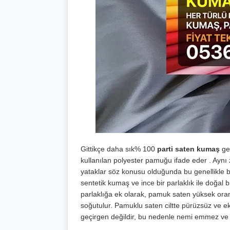
Gittikçe daha sık% 100
parti saten kumaş
gec
kullanılan polyester pamuğu ifade eder . Ayn
yataklar söz konusu olduğunda bu genellikle bö
sentetik kumaş ve ince bir parlaklık ile doğal 
parlaklığa ek olarak, pamuk saten yüksek oran
soğutulur. Pamuklu saten ciltte pürüzsüz ve e
geçirgen değildir, bu nedenle nemi emmez ve s