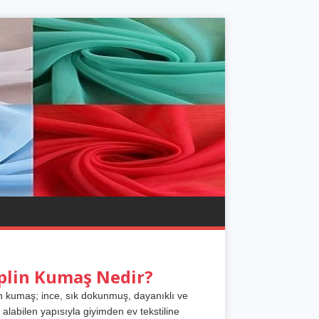
plin Kumaş Nedir?
n kumaş; ince, sık dokunmuş, dayanıklı ve
 alabilen yapısıyla giyimden ev tekstiline