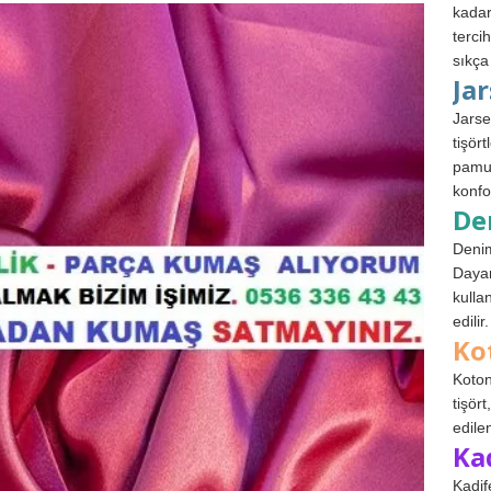
kadar
terci
sıkça
Ja
Jarse
tişör
pamuk
konfo
De
Denim
Dayan
kulla
edilir.
Ko
Koton
tişör
edile
Ka
Kadif