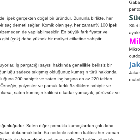
Gabar
panto
Sü
e, ipek gerçekten doğal bir üründür. Bununla birlikte, her
l bir saç demeti sağlar. Komik olan şey, her zaman% 100 ipek
Süet 
lzemeden de yapılabilmesidir. En büyük fark fiyattır ve
ayakk
Mi
ibi (çok) daha yüksek bir maliyet etiketine sahiptir.
Mikro
outdo
Ja
yorlar. İş parçacığı sayısı hakkında genellikle belirsiz bir
k yoğunluğu sadece sıkışmış olduğunuz kumaşın türü hakkında
Jakar
uğuna 200 sahiptir ve saten inç başına en az 220 telden
mobil
er. Örneğin, polyester ve pamuk farklı özelliklere sahiptir ve
un olursa, saten kumaşın kalitesi o kadar yumuşak, pürüzsüz ve
k yoğunluğudur. Saten diğer pamuklu kumaşlardan çok daha
 çok yakın dokunmaktadır. Bu nedenle satenin kalitesi her zaman
 iplik ile dokunulduğu anlamına gelir. 220 ipliğin altındaki