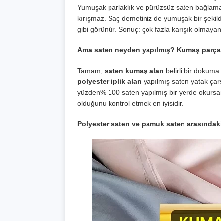
Yumuşak parlaklık ve pürüzsüz saten bağlama s
kırışmaz. Saç demetiniz de yumuşak bir şekil
gibi görünür. Sonuç: çok fazla karışık olmayan
Ama saten neyden yapılmış? Kumaş parças
Tamam,
saten kumaş alan
belirli bir dokuma 
polyester iplik alan
yapılmış saten yatak çarşa
yüzden% 100 saten yapılmış bir yerde okursa
olduğunu kontrol etmek en iyisidir.
Polyester saten ve pamuk saten arasındaki