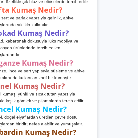
r; özellikle şık bluz ve elbiselerde tercih edilir.
fta Kumaş Nedir?
 sert ve parlak yapısıyla gelinlik, abiye
arında sıklıkla kullanılır.
okad Kumaş Nedir?
d, kabartmalı dokusuyla lüks mobilya ve
asyon ürünlerinde tercih edilen
lardandır.
ganze Kumaş Nedir?
ze, ince ve sert yapısıyla süsleme ve abiye
ımlarında kullanılan zarif bir kumaştır.
anel Kumaş Nedir?
l kumaş, yünlü ve sıcak tutan yapısıyla
kle kışlık gömlek ve pijamalarda tercih edilir.
ncel Kumaş Nedir?
l, doğal elyaflardan üretilen çevre dostu
lardan biridir; nefes alabilir ve yumuşaktır.
bardin Kumaş Nedir?