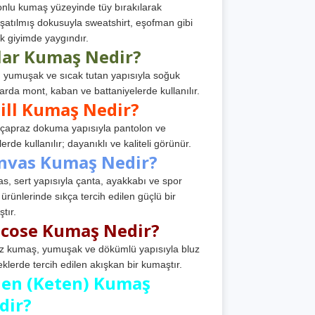
nlu kumaş yüzeyinde tüy bırakılarak
atılmış dokusuyla sweatshirt, eşofman gibi
k giyimde yaygındır.
lar Kumaş Nedir?
, yumuşak ve sıcak tutan yapısıyla soğuk
arda mont, kaban ve battaniyelerde kullanılır.
ill Kumaş Nedir?
, çapraz dokuma yapısıyla pantolon ve
erde kullanılır; dayanıklı ve kaliteli görünür.
nvas Kumaş Nedir?
s, sert yapısıyla çanta, ayakkabı ve spor
 ürünlerinde sıkça tercih edilen güçlü bir
tır.
scose Kumaş Nedir?
z kumaş, yumuşak ve dökümlü yapısıyla bluz
eklerde tercih edilen akışkan bir kumaştır.
nen (Keten) Kumaş
dir?