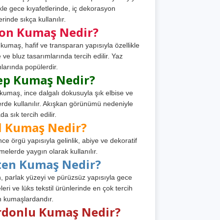
ikle gece kıyafetlerinde, iç dekorasyon
rinde sıkça kullanılır.
fon Kumaş Nedir?
 kumaş, hafif ve transparan yapısıyla özellikle
e ve bluz tasarımlarında tercih edilir. Yaz
larında popülerdir.
ep Kumaş Nedir?
kumaş, ince dalgalı dokusuyla şık elbise ve
erde kullanılır. Akışkan görünümü nedeniyle
a sık tercih edilir.
l Kumaş Nedir?
ince örgü yapısıyla gelinlik, abiye ve dekoratif
melerde yaygın olarak kullanılır.
ten Kumaş Nedir?
, parlak yüzeyi ve pürüzsüz yapısıyla gece
leri ve lüks tekstil ürünlerinde en çok tercih
n kumaşlardandır.
rdonlu Kumaş Nedir?