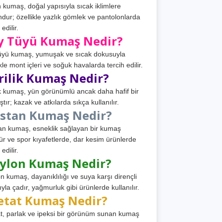
 kumaş, doğal yapısıyla sıcak iklimlere
dur; özellikle yazlık gömlek ve pantolonlarda
 edilir.
y Tüyü Kumaş Nedir?
üyü kumaş, yumuşak ve sıcak dokusuyla
ikle mont içleri ve soğuk havalarda tercih edilir.
rilik Kumaş Nedir?
ik kumaş, yün görünümlü ancak daha hafif bir
tır; kazak ve atkılarda sıkça kullanılır.
astan Kumaş Nedir?
an kumaş, esneklik sağlayan bir kumaş
ür ve spor kıyafetlerde, dar kesim ürünlerde
 edilir.
ylon Kumaş Nedir?
n kumaş, dayanıklılığı ve suya karşı dirençli
ıyla çadır, yağmurluk gibi ürünlerde kullanılır.
etat Kumaş Nedir?
t, parlak ve ipeksi bir görünüm sunan kumaş