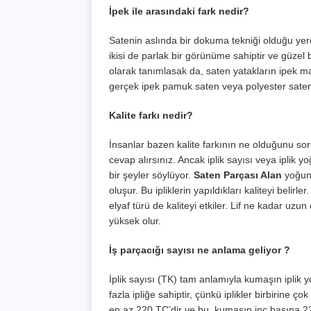
İpek ile arasındaki fark nedir?
Satenin aslında bir dokuma tekniği olduğu yerd
ikisi de parlak bir görünüme sahiptir ve güze
olarak tanımlasak da, saten yatakların ipek ma
gerçek ipek pamuk saten veya polyester saten g
Kalite farkı nedir?
İnsanlar bazen kalite farkının ne olduğunu soru
cevap alırsınız. Ancak iplik sayısı veya ipli
bir şeyler söylüyor.
Saten Parçası Alan
yoğunl
oluşur. Bu ipliklerin yapıldıkları kaliteyi belirl
elyaf türü de kaliteyi etkiler. Lif ne kadar uz
yüksek olur.
İş parçacığı sayısı ne anlama geliyor ?
İplik sayısı (TK) tam anlamıyla kumaşın ipli
fazla ipliğe sahiptir, çünkü iplikler birbirine
en az 220 TC’dir ve bu, kumaşın inç başına 220