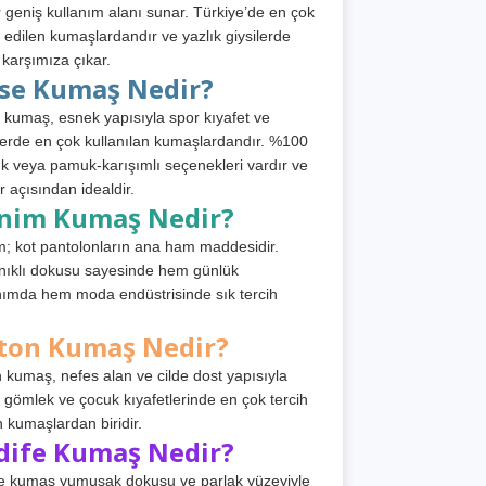
 geniş kullanım alanı sunar. Türkiye’de en çok
h edilen kumaşlardandır ve yazlık giysilerde
 karşımıza çıkar.
rse Kumaş Nedir?
 kumaş, esnek yapısıyla spor kıyafet ve
tlerde en çok kullanılan kumaşlardandır. %100
 veya pamuk-karışımlı seçenekleri vardır ve
r açısından idealdir.
nim Kumaş Nedir?
; kot pantolonların ana ham maddesidir.
ıklı dokusu sayesinde hem günlük
nımda hem moda endüstrisinde sık tercih
ton Kumaş Nedir?
 kumaş, nefes alan ve cilde dost yapısıyla
t, gömlek ve çocuk kıyafetlerinde en çok tercih
n kumaşlardan biridir.
dife Kumaş Nedir?
e kumaş yumuşak dokusu ve parlak yüzeyiyle