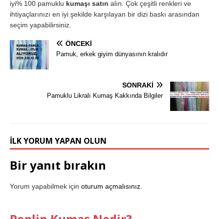
iyi% 100 pamuklu
kumaşı satın
alın. Çok çeşitli renkleri ve
ihtiyaçlarınızı en iyi şekilde karşılayan bir dizi baskı arasından
seçim yapabilirsiniz.
ÖNCEKI
Pamuk, erkek giyim dünyasının kralıdır
SONRAKI
Pamuklu Likralı Kumaş Kakkında Bilgiler
İLK YORUM YAPAN OLUN
Bir yanıt bırakın
Yorum yapabilmek için
oturum açmalısınız
.
Poplin Kumaş Nedir?