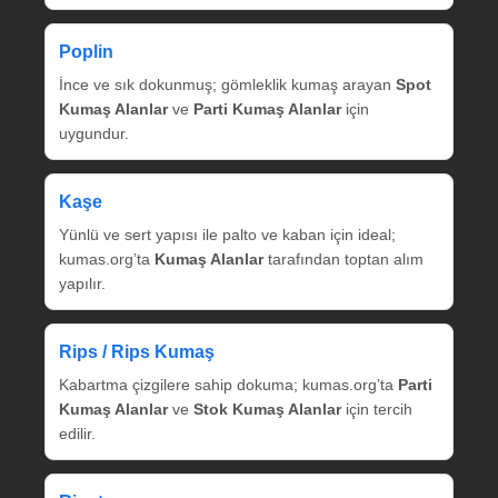
Poplin
İnce ve sık dokunmuş; gömleklik kumaş arayan
Spot
Kumaş Alanlar
ve
Parti Kumaş Alanlar
için
uygundur.
Kaşe
Yünlü ve sert yapısı ile palto ve kaban için ideal;
kumas.org’ta
Kumaş Alanlar
tarafından toptan alım
yapılır.
Rips / Rips Kumaş
Kabartma çizgilere sahip dokuma; kumas.org’ta
Parti
Kumaş Alanlar
ve
Stok Kumaş Alanlar
için tercih
edilir.