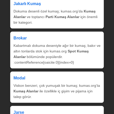
Jakarlı Kumaş
Dokuma desenli özel kumaş; kumas.org’da
Kumaş
Alanlar
ve toptancı
Parti Kumaş Alanlar
için önemli
bir kategori.
Brokar
Kabartmalı dokuma deseniyle ağır bir kumaş; bakır ve
altın tonlarda stok için kumas.org
Spot Kumaş
Alanlar
bölümünde popülerdir.
:contentReference[oaicite:0]{index=0}
Modal
Viskon benzeri, çok yumuşak bir kumaş; kumas.org’ta
Kumaş Alanlar
ile özellikle iç giyim ve pijama için
talep görür.
Jarse