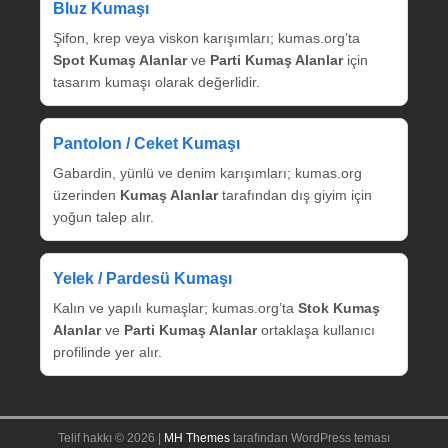
Bluz Kumaşı
Şifon, krep veya viskon karışımları; kumas.org’ta
Spot Kumaş Alanlar
ve
Parti Kumaş Alanlar
için
tasarım kumaşı olarak değerlidir.
Pantolon / Ceket Kumaşı
Gabardin, yünlü ve denim karışımları; kumas.org
üzerinden
Kumaş Alanlar
tarafından dış giyim için
yoğun talep alır.
Yelek / Pardesü Kumaşı
Kalın ve yapılı kumaşlar; kumas.org’ta
Stok Kumaş
Alanlar
ve
Parti Kumaş Alanlar
ortaklaşa kullanıcı
profilinde yer alır.
Telif hakkı © 2026 |
MH Themes
tarafından WordPress teması