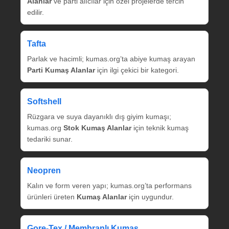
Alanlar
ve parti alıcılar için özel projelerde tercih
edilir.
Tafta
Parlak ve hacimli; kumas.org’ta abiye kumaş arayan
Parti Kumaş Alanlar
için ilgi çekici bir kategori.
Softshell
Rüzgara ve suya dayanıklı dış giyim kumaşı;
kumas.org
Stok Kumaş Alanlar
için teknik kumaş
tedariki sunar.
Neopren
Kalın ve form veren yapı; kumas.org’ta performans
ürünleri üreten
Kumaş Alanlar
için uygundur.
Gore‑Tex / Membranlı Kumaş