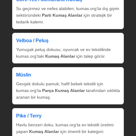
Su geçirmez ve nefes alabilen; kumas.org’ta dış giyim
sektöründeki
Parti Kumaş Alanlar
için stratejik bir
tedarik kalemi.
Velboa / Peluş
Yumuşak peluş dokusu; oyuncak ve ev tekstilinde
kumas.org’taki
Kumaş Alanlar
için talep görür.
Müslin
Gevşek dokulu pamuk; hafif bebek tekstili için
kumas.org’ta
Parça Kumaş Alanlar
tarafından sıklıkla
aranan bir kumaş.
Pike / Terry
Havlu benzeri doku; kumas.org’ta ev tekstili üretimi
yapan
Kumaş Alanlar
için önemli bir kategori.