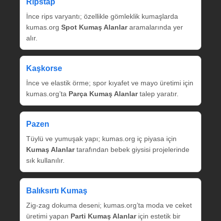
Ripstap
İnce rips varyantı; özellikle gömleklik kumaşlarda
kumas.org
Spot Kumaş Alanlar
aramalarında yer
alır.
Kaşkorse
İnce ve elastik örme; spor kıyafet ve mayo üretimi için
kumas.org’ta
Parça Kumaş Alanlar
talep yaratır.
Pazen
Tüylü ve yumuşak yapı; kumas.org iç piyasa için
Kumaş Alanlar
tarafından bebek giysisi projelerinde
sık kullanılır.
Balıksırtı Kumaş
Zig‑zag dokuma deseni; kumas.org’ta moda ve ceket
üretimi yapan
Parti Kumaş Alanlar
için estetik bir