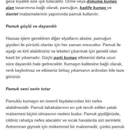
gece kıyafeti size ışık tutacaktır. Örme veya
dokuma kumaş
alan
tasarımına bağlı olarak, pamuğun,
kadife kumaş
ve
dantel
malzemelerinin yapımında pamuk kullanılır.
Pamuk güçlü ve dayanıklı
Hassas işlem gerektiren diğer elyafların aksine, pamuğun
giysileri ile pürüzlü olanlar için her zaman mevcuttur. Pamuk ile
aşağı ve kirli alabilirsiniz ve lekeleri çıkarmak için gerekli olan
basit bir yıkamadır. Güçlü
parti kumaş
elbisenizi daha uzun
süre dayanıklı hale getirecektir. Kumaşın kalitesine bağlı olarak,
renk kaybolmaz ve elbiseniz birkaç yıkamanın ardından bile taze
görünür.
Pamuk seni serin tutar
Pamuklu kumaşın en önemli faydalarından biri nefes
alabilmesidir. Pamuk tabakalarının en çok tercih edilen yatak
malzemesi biçimi olmasının nedeni budur. Pamuk giydiğinizde,
cildiniz rahatça nefes alacaktır ve sıcak havalarda sizi serinletir.
Antrenman giymek için mükemmel bir malzemedir, çünkü pamuk