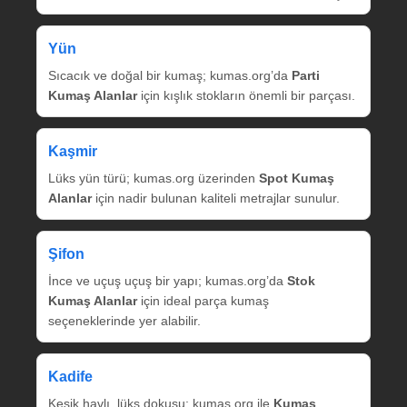
Yün
Sıcacık ve doğal bir kumaş; kumas.org’da
Parti
Kumaş Alanlar
için kışlık stokların önemli bir parçası.
Kaşmir
Lüks yün türü; kumas.org üzerinden
Spot Kumaş
Alanlar
için nadir bulunan kaliteli metrajlar sunulur.
Şifon
İnce ve uçuş uçuş bir yapı; kumas.org’da
Stok
Kumaş Alanlar
için ideal parça kumaş
seçeneklerinde yer alabilir.
Kadife
Kesik havlı, lüks dokusu; kumas.org ile
Kumaş