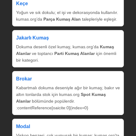
Keçe
Yoğun ve sık dokulu; el işi ve dekorasyonda kullanılır.
kumas.org’da
Parça Kumaş Alan
talepleriyle eşleşir.
Jakarlı Kumaş
Dokuma desenli özel kumaş; kumas.org’da
Kumaş
Alanlar
ve toptancı
Parti Kumaş Alanlar
için önemli
bir kategori.
Brokar
Kabartmalı dokuma deseniyle ağır bir kumaş; bakır ve
altın tonlarda stok için kumas.org
Spot Kumaş
Alanlar
bölümünde popülerdir.
:contentReference[oaicite:0]{index=0}
Modal
Viskon benzeri, çok yumuşak bir kumaş; kumas.org’ta