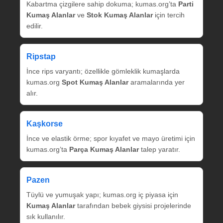
Kabartma çizgilere sahip dokuma; kumas.org’ta
Parti
Kumaş Alanlar
ve
Stok Kumaş Alanlar
için tercih
edilir.
Ripstap
İnce rips varyantı; özellikle gömleklik kumaşlarda
kumas.org
Spot Kumaş Alanlar
aramalarında yer
alır.
Kaşkorse
İnce ve elastik örme; spor kıyafet ve mayo üretimi için
kumas.org’ta
Parça Kumaş Alanlar
talep yaratır.
Pazen
Tüylü ve yumuşak yapı; kumas.org iç piyasa için
Kumaş Alanlar
tarafından bebek giysisi projelerinde
sık kullanılır.