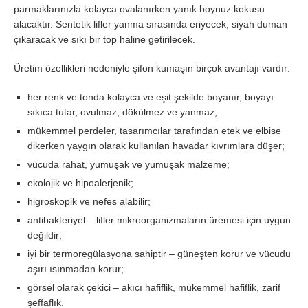
parmaklarınızla kolayca ovalanırken yanık boynuz kokusu
alacaktır. Sentetik lifler yanma sırasında eriyecek, siyah duman
çıkaracak ve sıkı bir top haline getirilecek.
Üretim özellikleri nedeniyle şifon kumaşın birçok avantajı vardır:
her renk ve tonda kolayca ve eşit şekilde boyanır, boyayı
sıkıca tutar, ovulmaz, dökülmez ve yanmaz;
mükemmel perdeler, tasarımcılar tarafından etek ve elbise
dikerken yaygın olarak kullanılan havadar kıvrımlara düşer;
vücuda rahat, yumuşak ve yumuşak malzeme;
ekolojik ve hipoalerjenik;
higroskopik ve nefes alabilir;
antibakteriyel – lifler mikroorganizmaların üremesi için uygun
değildir;
iyi bir termoregülasyona sahiptir – güneşten korur ve vücudu
aşırı ısınmadan korur;
görsel olarak çekici – akıcı hafiflik, mükemmel hafiflik, zarif
şeffaflık.