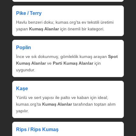
Pike / Terry
Havlu benzeri doku; kumas.org’ta ev tekstili üretimi
yapan
Kumaş Alanlar
için önemli bir kategori.
Poplin
İnce ve sık dokunmuş; gömleklik kumaş arayan
Spot
Kumaş Alanlar
ve
Parti Kumaş Alanlar
için
uygundur.
Kaşe
Yünlü ve sert yapısı ile palto ve kaban için ideal;
kumas.org’ta
Kumaş Alanlar
tarafından toptan alım
yapılır.
Rips / Rips Kumaş