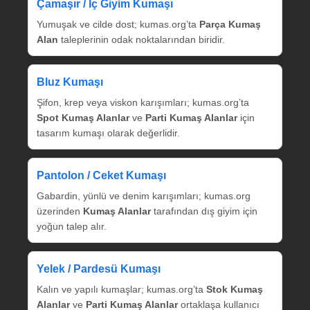
Çamaşır / İç Giyim Kumaşı
Yumuşak ve cilde dost; kumas.org’ta
Parça Kumaş
Alan
taleplerinin odak noktalarından biridir.
Bluz Kumaşı
Şifon, krep veya viskon karışımları; kumas.org’ta
Spot Kumaş Alanlar
ve
Parti Kumaş Alanlar
için
tasarım kumaşı olarak değerlidir.
Pantolon / Ceket Kumaşı
Gabardin, yünlü ve denim karışımları; kumas.org
üzerinden
Kumaş Alanlar
tarafından dış giyim için
yoğun talep alır.
Yelek / Pardesü Kumaşı
Kalın ve yapılı kumaşlar; kumas.org’ta
Stok Kumaş
Alanlar
ve
Parti Kumaş Alanlar
ortaklaşa kullanıcı