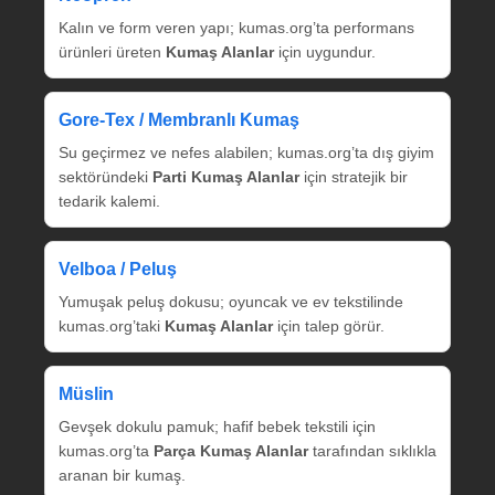
Kalın ve form veren yapı; kumas.org’ta performans
ürünleri üreten
Kumaş Alanlar
için uygundur.
Gore‑Tex / Membranlı Kumaş
Su geçirmez ve nefes alabilen; kumas.org’ta dış giyim
sektöründeki
Parti Kumaş Alanlar
için stratejik bir
tedarik kalemi.
Velboa / Peluş
Yumuşak peluş dokusu; oyuncak ve ev tekstilinde
kumas.org’taki
Kumaş Alanlar
için talep görür.
Müslin
Gevşek dokulu pamuk; hafif bebek tekstili için
kumas.org’ta
Parça Kumaş Alanlar
tarafından sıklıkla
aranan bir kumaş.