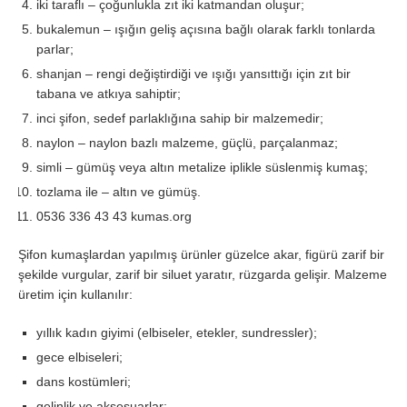
iki taraflı – çoğunlukla zıt iki katmandan oluşur;
bukalemun – ışığın geliş açısına bağlı olarak farklı tonlarda
parlar;
shanjan – rengi değiştirdiği ve ışığı yansıttığı için zıt bir
tabana ve atkıya sahiptir;
inci şifon, sedef parlaklığına sahip bir malzemedir;
naylon – naylon bazlı malzeme, güçlü, parçalanmaz;
simli – gümüş veya altın metalize iplikle süslenmiş kumaş;
tozlama ile – altın ve gümüş.
0536 336 43 43 kumas.org
Şifon kumaşlardan yapılmış ürünler güzelce akar, figürü zarif bir
şekilde vurgular, zarif bir siluet yaratır, rüzgarda gelişir. Malzeme
üretim için kullanılır:
yıllık kadın giyimi (elbiseler, etekler, sundressler);
gece elbiseleri;
dans kostümleri;
gelinlik ve aksesuarlar;