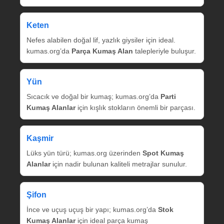
Keten
Nefes alabilen doğal lif, yazlık giysiler için ideal.
kumas.org’da
Parça Kumaş Alan
talepleriyle buluşur.
Yün
Sıcacık ve doğal bir kumaş; kumas.org’da
Parti
Kumaş Alanlar
için kışlık stokların önemli bir parçası.
Kaşmir
Lüks yün türü; kumas.org üzerinden
Spot Kumaş
Alanlar
için nadir bulunan kaliteli metrajlar sunulur.
Şifon
İnce ve uçuş uçuş bir yapı; kumas.org’da
Stok
Kumaş Alanlar
için ideal parça kumaş