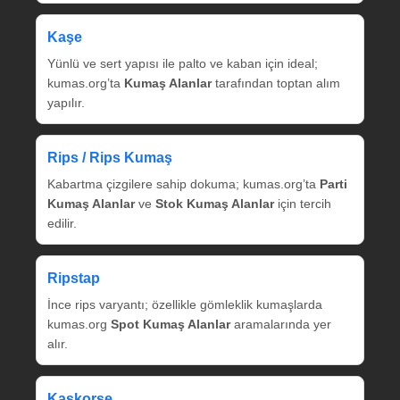
Kaşe
Yünlü ve sert yapısı ile palto ve kaban için ideal;
kumas.org’ta
Kumaş Alanlar
tarafından toptan alım
yapılır.
Rips / Rips Kumaş
Kabartma çizgilere sahip dokuma; kumas.org’ta
Parti
Kumaş Alanlar
ve
Stok Kumaş Alanlar
için tercih
edilir.
Ripstap
İnce rips varyantı; özellikle gömleklik kumaşlarda
kumas.org
Spot Kumaş Alanlar
aramalarında yer
alır.
Kaşkorse