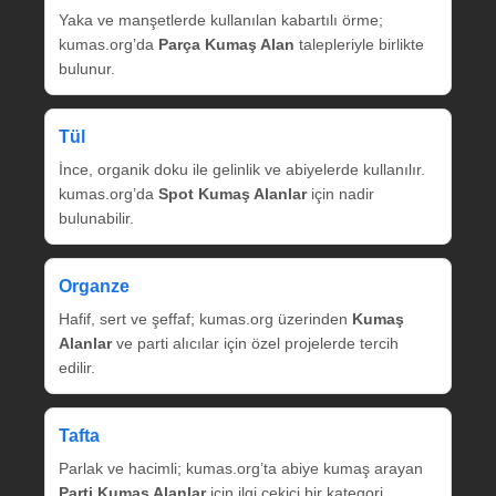
Yaka ve manşetlerde kullanılan kabartılı örme;
kumas.org’da
Parça Kumaş Alan
talepleriyle birlikte
bulunur.
Tül
İnce, organik doku ile gelinlik ve abiyelerde kullanılır.
kumas.org’da
Spot Kumaş Alanlar
için nadir
bulunabilir.
Organze
Hafif, sert ve şeffaf; kumas.org üzerinden
Kumaş
Alanlar
ve parti alıcılar için özel projelerde tercih
edilir.
Tafta
Parlak ve hacimli; kumas.org’ta abiye kumaş arayan
Parti Kumaş Alanlar
için ilgi çekici bir kategori.