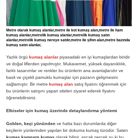
Metre olarak kumaş alanlar,metre ile kot kumaş alan,metre ile ham
kumaş alanlar,metrelik kumaş alanlar,metrelik kumaş satın
alanlar,metrelik kumaş nereye satılır,metre ile şifon alan,metre bazında
kumaş satın alanlar,
Yazlık örgü
kumaş alanlar
piyasadaki en iyi kumaşlardan biridir
ve doğal liflerden yapılmıştır. Mukavemet, yüksek dayanıklılık,
farklı tasarımlar ve renkler bu ürünlerin ana avantajlarıdır ve
basit ve çiçekli pamuklu kumaşlar için pazarın gelişmesini
sağlamıştır. Bir metre
kumaş alan
satış fiyatını öğrenmek için
bu ürünlerin satışını yapan siteleri ziyaret ederek fiyatını
öğrenebilirsiniz.
Elbiseler için kumaş üzerinde detaylandırma yöntemi
Goblen, keçi yününden
ve hatta bazı durumlarda diğer
keçilerin yünlerinden yapılan bir dokuma kumaş türüdür. Saten
kumaş kamgarn kumaş
olarak bilinir, ancak gerçek şu ki bu