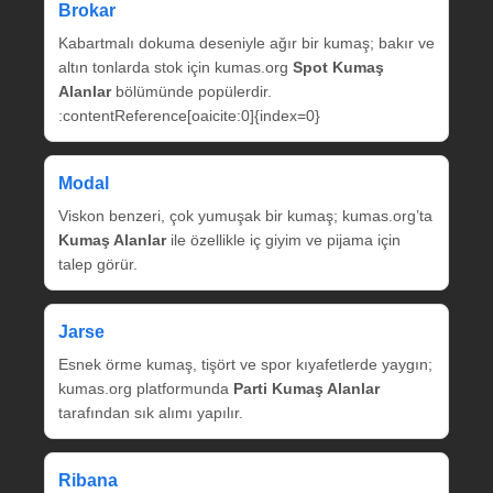
Brokar
Kabartmalı dokuma deseniyle ağır bir kumaş; bakır ve
altın tonlarda stok için kumas.org
Spot Kumaş
Alanlar
bölümünde popülerdir.
:contentReference[oaicite:0]{index=0}
Modal
Viskon benzeri, çok yumuşak bir kumaş; kumas.org’ta
Kumaş Alanlar
ile özellikle iç giyim ve pijama için
talep görür.
Jarse
Esnek örme kumaş, tişört ve spor kıyafetlerde yaygın;
kumas.org platformunda
Parti Kumaş Alanlar
tarafından sık alımı yapılır.
Ribana