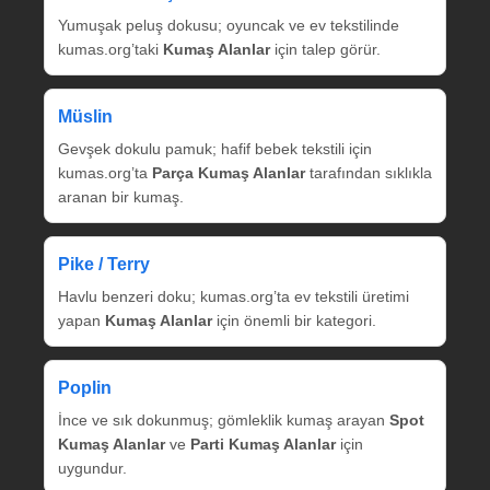
Yumuşak peluş dokusu; oyuncak ve ev tekstilinde
kumas.org’taki
Kumaş Alanlar
için talep görür.
Müslin
Gevşek dokulu pamuk; hafif bebek tekstili için
kumas.org’ta
Parça Kumaş Alanlar
tarafından sıklıkla
aranan bir kumaş.
Pike / Terry
Havlu benzeri doku; kumas.org’ta ev tekstili üretimi
yapan
Kumaş Alanlar
için önemli bir kategori.
Poplin
İnce ve sık dokunmuş; gömleklik kumaş arayan
Spot
Kumaş Alanlar
ve
Parti Kumaş Alanlar
için
uygundur.