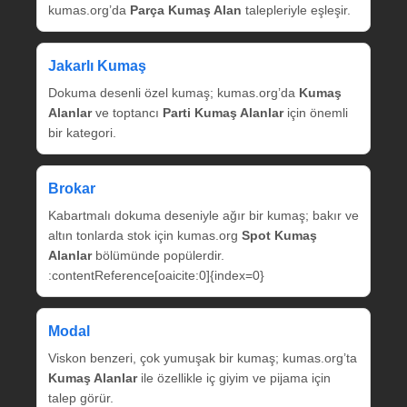
kumas.org’da
Parça Kumaş Alan
talepleriyle eşleşir.
Jakarlı Kumaş
Dokuma desenli özel kumaş; kumas.org’da
Kumaş
Alanlar
ve toptancı
Parti Kumaş Alanlar
için önemli
bir kategori.
Brokar
Kabartmalı dokuma deseniyle ağır bir kumaş; bakır ve
altın tonlarda stok için kumas.org
Spot Kumaş
Alanlar
bölümünde popülerdir.
:contentReference[oaicite:0]{index=0}
Modal
Viskon benzeri, çok yumuşak bir kumaş; kumas.org’ta
Kumaş Alanlar
ile özellikle iç giyim ve pijama için
talep görür.