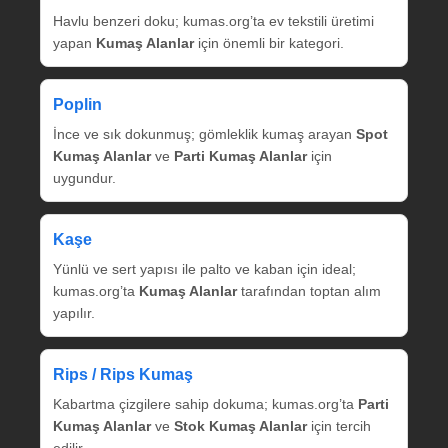
Havlu benzeri doku; kumas.org’ta ev tekstili üretimi
yapan
Kumaş Alanlar
için önemli bir kategori.
Poplin
İnce ve sık dokunmuş; gömleklik kumaş arayan
Spot
Kumaş Alanlar
ve
Parti Kumaş Alanlar
için
uygundur.
Kaşe
Yünlü ve sert yapısı ile palto ve kaban için ideal;
kumas.org’ta
Kumaş Alanlar
tarafından toptan alım
yapılır.
Rips / Rips Kumaş
Kabartma çizgilere sahip dokuma; kumas.org’ta
Parti
Kumaş Alanlar
ve
Stok Kumaş Alanlar
için tercih
edilir.