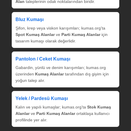
Alan
taleplerinin odak noktalarından biridir.
Bluz Kumaşı
Şifon, krep veya viskon karışımları; kumas.org’ta
Spot Kumaş Alanlar
ve
Parti Kumaş Alanlar
için
tasarım kumaşı olarak değerlidir.
Pantolon / Ceket Kumaşı
Gabardin, yünlü ve denim karışımları; kumas.org
üzerinden
Kumaş Alanlar
tarafından dış giyim için
yoğun talep alır.
Yelek / Pardesü Kumaşı
Kalın ve yapılı kumaşlar; kumas.org’ta
Stok Kumaş
Alanlar
ve
Parti Kumaş Alanlar
ortaklaşa kullanıcı
profilinde yer alır.