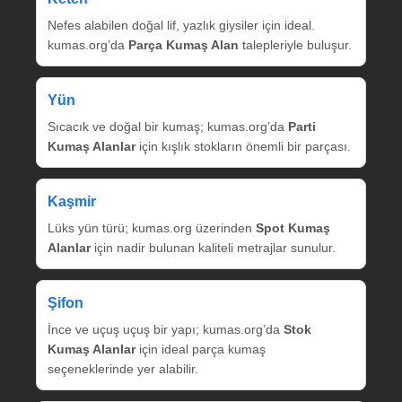
Nefes alabilen doğal lif, yazlık giysiler için ideal.
kumas.org’da
Parça Kumaş Alan
talepleriyle buluşur.
Yün
Sıcacık ve doğal bir kumaş; kumas.org’da
Parti
Kumaş Alanlar
için kışlık stokların önemli bir parçası.
Kaşmir
Lüks yün türü; kumas.org üzerinden
Spot Kumaş
Alanlar
için nadir bulunan kaliteli metrajlar sunulur.
Şifon
İnce ve uçuş uçuş bir yapı; kumas.org’da
Stok
Kumaş Alanlar
için ideal parça kumaş
seçeneklerinde yer alabilir.