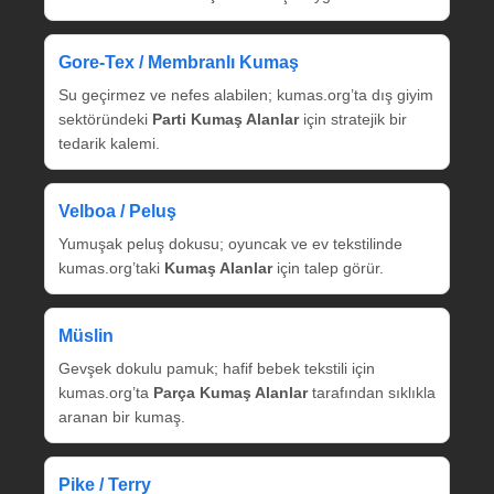
Gore‑Tex / Membranlı Kumaş
Su geçirmez ve nefes alabilen; kumas.org’ta dış giyim
sektöründeki
Parti Kumaş Alanlar
için stratejik bir
tedarik kalemi.
Velboa / Peluş
Yumuşak peluş dokusu; oyuncak ve ev tekstilinde
kumas.org’taki
Kumaş Alanlar
için talep görür.
Müslin
Gevşek dokulu pamuk; hafif bebek tekstili için
kumas.org’ta
Parça Kumaş Alanlar
tarafından sıklıkla
aranan bir kumaş.
Pike / Terry