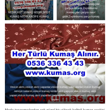
NEDİR,SÜPREM KUMAŞ
fiyatları,Zeytinburnu kumaşçılar
NEDİR,İNTERLOK KUMAŞ
çarşısı nerede,Zeytinburnu
NEDİR,KOT KUMAŞ NEDİR,SPOT
kumaşçılar çarşısı nasıl
KUMAŞ NEDİR,KADİFE KUMAŞ
gidilir,Zeytinburnu parça kumaş
NEDİR,SANDY KUMAŞ NEDİR.
fiyatları,Parça kumaş satanlar
zeytinburnu,İstanbul zeytinburnu
kumaş toptancıları,
Viskon alımı,viskon alımı yapanlar,viskon kumaş satın alanlar,viskon kumaş
nereye satarım,viskon kumaş kimler alım yapıyor,viskon kumaş alım
yapan,viskon kumaş alım yapanlar,parti viskon alımı yapan,parti viskon alımı
yapan
Moda tasarımcılardan çok güzel bir yüksek kaliteli kumaş seçkisi