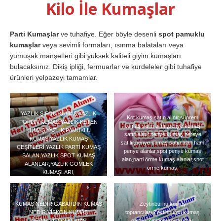
Kilo İle Kumaşlar
Parti Kumaşlar
ve tuhafiye. Eğer böyle desenli
spot pamuklu
kumaşlar
veya sevimli formaları, ısınma balataları veya
yumuşak manşetleri gibi yüksek kaliteli giyim kumaşları
bulacaksınız. Dikiş ipliği, fermuarlar ve kurdeleler gibi tuhafiye
ürünleri yelpazeyi tamamlar.
YAZLIK ŞİFON KUMAŞ,YAZLIK
Kot kumaş satın alınır,süprem
POPLİN KUMAŞ,YAZLIK KETEN
kumaş satın alınır,penye kumaş
KUMAŞ,YAZLIK PAMUKLU
satın alınır,penye kumaş nereye
KUMAŞ,YAZLIK KUMAŞ
satılır,penye kumaş satın alan,ham
ÇEŞİTLERİ,YAZLIK PARTİ KUMAŞ
penye alanlar,spot penye kumaş
SALAN,YAZLIK SPOT KUMAŞ
alan,parti örme kumaş alanlar,spot
ALANLAR,YAZLIK GÖMLEK
örme kumaş,
KUMAŞLARI,
KUMAŞ NEDİR,GABARDİN KUMAŞ
Zeytinburnu kumaş
NEDİR,VİSKON KUMAŞ
toptancıları,Zeytinburnu kumaş
NEDİR,ŞİFON KUMAŞ
pazarı,Zeytinburnu kumaş