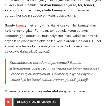
bulacaksınız. Pamuklu,
viskon kumaşlar, jarse, ter, tencel,
keten, muslin, kordon, yünlü kumaşlar, tül,
manşetler …
burada her şeyin sadece en iyisini bulacaksınız.
Sandy
kumaş
metre fiyatı.
Yılda iki kez yeni bir
kumaş alan
koleksiyonu
çıkar. Formalar, ter, pamuk, keten ve aynı
zamanda geri dönüştürülmüş polyester. Yün, yalnızca kontrollü
organik hayvancılıktan elde edilen koyunlardan elde edilir. Güzel
kumaşlarla harika bir çevrimiçi mağaza. Çok heyecanlıyım,
gelecekte daha sık uğrayacağım.
Kumaşlarınızı nereden alıyorsunuz?
Burada
listelenmemiş güzel çevrimiçi mağazalar biliyor musunuz?
Sizden ipuçları bekliyorum. Bakmak için iyi bir kaynak
olması için bu listeyi zaman zaman güncelleyeceğim.
O zamana kadar kumaş satın alırken iyi eğlenceler!
KUMAŞ ALAN KUMAŞÇILAR