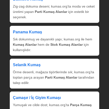
Zig‑zag dokuma deseni; kumas.org’ta moda ve ceket
üretimi yapan
Parti Kumaş Alanlar
için estetik bir
seçenek.
Panama Kumaş
Sık dokunmuş ve dayanıklı yapı; kumas.org ile hem
Kumaş Alanlar
hem de
Stok Kumaş Alanlar
için
kullanışlıdır.
Selanik Kumaş
Örme desenli, mağaza tişörtlerinde sık; kumas.org’ta
toptan parça arayan
Parti Kumaş Alanlar
tarafından
talep edilir.
Çamaşır / İç Giyim Kumaşı
Yumuşak ve cilde dost; kumas.org’ta
Parça Kumaş