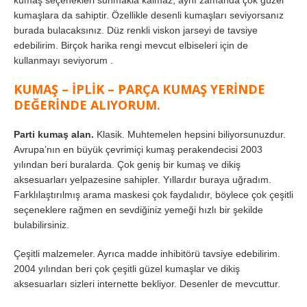
kumaş seçenekleri sunmakla kalmaz, aynı zamanda çok güzel
kumaşlara da sahiptir. Özellikle desenli kumaşları seviyorsanız
burada bulacaksınız. Düz renkli viskon jarseyi de tavsiye
edebilirim. Birçok harika rengi mevcut elbiseleri için de
kullanmayı seviyorum .
KUMAŞ – İPLİK – PARÇA KUMAŞ YERİNDE
DEĞERİNDE ALIYORUM.
Parti kumaş alan.
Klasik. Muhtemelen hepsini biliyorsunuzdur.
Avrupa’nın en büyük çevrimiçi kumaş perakendecisi 2003
yılından beri buralarda. Çok geniş bir kumaş ve dikiş
aksesuarları yelpazesine sahipler. Yıllardır buraya uğradım.
Farklılaştırılmış arama maskesi çok faydalıdır, böylece çok çeşitli
seçeneklere rağmen en sevdiğiniz yemeği hızlı bir şekilde
bulabilirsiniz.
Çeşitli malzemeler. Ayrıca madde inhibitörü tavsiye edebilirim.
2004 yılından beri çok çeşitli güzel kumaşlar ve dikiş
aksesuarları sizleri internette bekliyor. Desenler de mevcuttur.