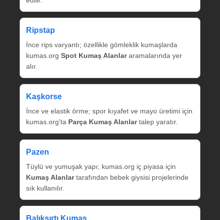
Ripstap
İnce rips varyantı; özellikle gömleklik kumaşlarda
kumas.org
Spot Kumaş Alanlar
aramalarında yer
alır.
Kaşkorse
İnce ve elastik örme; spor kıyafet ve mayo üretimi için
kumas.org’ta
Parça Kumaş Alanlar
talep yaratır.
Pazen
Tüylü ve yumuşak yapı; kumas.org iç piyasa için
Kumaş Alanlar
tarafından bebek giysisi projelerinde
sık kullanılır.
Balıksırtı Kumaş