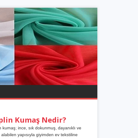
plin Kumaş Nedir?
n kumaş; ince, sık dokunmuş, dayanıklı ve
 alabilen yapısıyla giyimden ev tekstiline