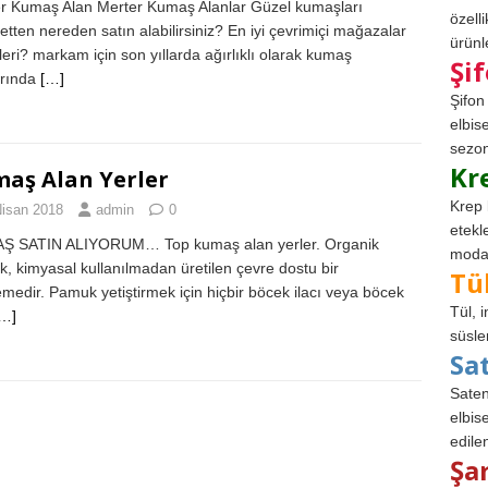
r Kumaş Alan Merter Kumaş Alanlar Güzel kumaşları
özell
netten nereden satın alabilirsiniz? En iyi çevrimiçi mağazalar
ürünle
leri? markam için son yıllarda ağırlıklı olarak kumaş
Şi
arında
[…]
Şifon
elbis
sezon
Kr
aş Alan Yerler
Krep 
Nisan 2018
admin
0
etekl
Ş SATIN ALIYORUM… Top kumaş alan yerler. Organik
modad
, kimyasal kullanılmadan üretilen çevre dostu bir
Tü
medir. Pamuk yetiştirmek için hiçbir böcek ilacı veya böcek
Tül, 
[…]
süsle
Sa
Saten
elbise
edile
Şa