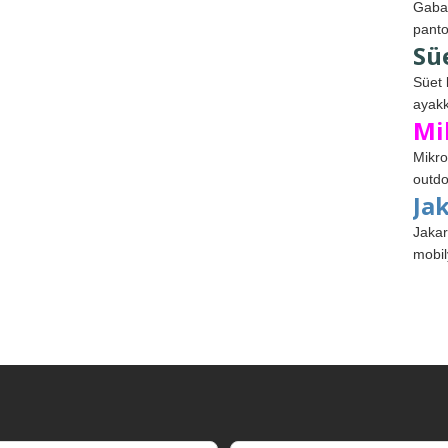
Gabar
panto
Sü
Süet 
ayakk
Mi
Mikro
outdo
Ja
Jakar
mobil