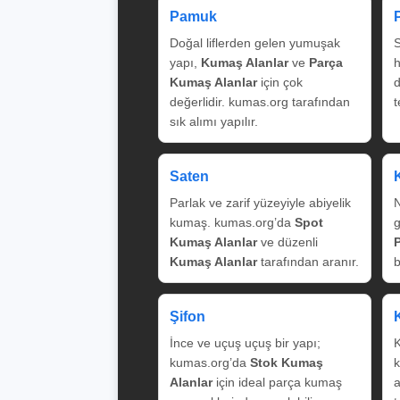
Pamuk
Doğal liflerden gelen yumuşak
S
yapı,
Kumaş Alanlar
ve
Parça
Kumaş Alanlar
için çok
değerlidir. kumas.org tarafından
t
sık alımı yapılır.
Saten
Parlak ve zarif yüzeyiyle abiyelik
N
kumaş. kumas.org’da
Spot
g
Kumaş Alanlar
ve düzenli
Kumaş Alanlar
tarafından aranır.
b
Şifon
İnce ve uçuş uçuş bir yapı;
K
kumas.org’da
Stok Kumaş
k
Alanlar
için ideal parça kumaş
a