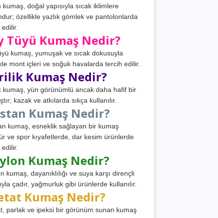
 kumaş, doğal yapısıyla sıcak iklimlere
dur; özellikle yazlık gömlek ve pantolonlarda
 edilir.
y Tüyü Kumaş Nedir?
üyü kumaş, yumuşak ve sıcak dokusuyla
ikle mont içleri ve soğuk havalarda tercih edilir.
rilik Kumaş Nedir?
ik kumaş, yün görünümlü ancak daha hafif bir
tır; kazak ve atkılarda sıkça kullanılır.
astan Kumaş Nedir?
an kumaş, esneklik sağlayan bir kumaş
ür ve spor kıyafetlerde, dar kesim ürünlerde
 edilir.
ylon Kumaş Nedir?
n kumaş, dayanıklılığı ve suya karşı dirençli
ıyla çadır, yağmurluk gibi ürünlerde kullanılır.
etat Kumaş Nedir?
t, parlak ve ipeksi bir görünüm sunan kumaş