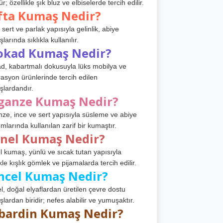
r; özellikle şık bluz ve elbiselerde tercih edilir.
fta Kumaş Nedir?
 sert ve parlak yapısıyla gelinlik, abiye
arında sıklıkla kullanılır.
okad Kumaş Nedir?
d, kabartmalı dokusuyla lüks mobilya ve
asyon ürünlerinde tercih edilen
lardandır.
ganze Kumaş Nedir?
ze, ince ve sert yapısıyla süsleme ve abiye
ımlarında kullanılan zarif bir kumaştır.
anel Kumaş Nedir?
l kumaş, yünlü ve sıcak tutan yapısıyla
kle kışlık gömlek ve pijamalarda tercih edilir.
ncel Kumaş Nedir?
l, doğal elyaflardan üretilen çevre dostu
lardan biridir; nefes alabilir ve yumuşaktır.
bardin Kumaş Nedir?