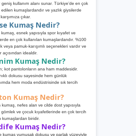
 geniş kullanım alanı sunar. Türkiye’de en çok
h edilen kumaşlardandır ve yazlık giysilerde
 karşımıza çıkar.
rse Kumaş Nedir?
 kumaş, esnek yapısıyla spor kıyafet ve
tlerde en çok kullanılan kumaşlardandır. %100
 veya pamuk-karışımlı seçenekleri vardır ve
r açısından idealdir.
nim Kumaş Nedir?
; kot pantolonların ana ham maddesidir.
ıklı dokusu sayesinde hem günlük
nımda hem moda endüstrisinde sık tercih
ton Kumaş Nedir?
 kumaş, nefes alan ve cilde dost yapısıyla
t, gömlek ve çocuk kıyafetlerinde en çok tercih
n kumaşlardan biridir.
dife Kumaş Nedir?
e kumaş yumuşak dokusu ve parlak yüzeyiyle