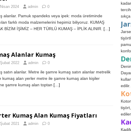
kadar
 Nisan 2024
admin
0
terci
 alanlar. Pamuk spandeks veya ipek: moda üretiminde
sıkça
Ja
nılan farklı moda malzemelerini hepimiz biliyoruz. KUMAŞ
K BİZİM İŞİMİZ – HER TÜRLÜ KUMAŞ – İPLİK ALINIR.
[…]
Jarse
tişör
pamuk
konfo
aş Alanlar Kumaş
De
 Şubat 2022
admin
0
Denim
 satın alanlar. Metre ile şamre kumaş satın alanlar metrelik
Dayan
 kumaş alan yerler metre ile şamre kumaş alan kişiler
kulla
me şamre kumaş alan toptan
[…]
edilir.
Ko
Koton
tişör
ter Kumaş Alan Kumaş Fiyatları
edile
Ka
 Şubat 2021
admin
0
Kadif