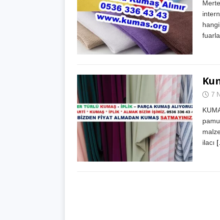
Merte
inter
hangi
fuarl
Kum
7 
KUMA
pamuk
malze
ilacı