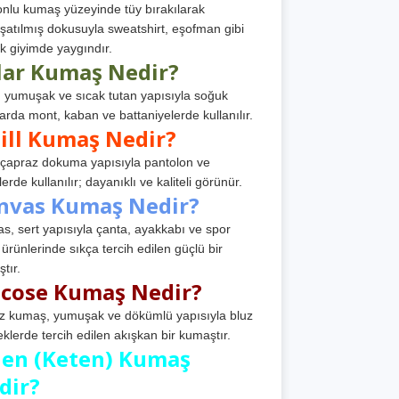
nlu kumaş yüzeyinde tüy bırakılarak
atılmış dokusuyla sweatshirt, eşofman gibi
k giyimde yaygındır.
lar Kumaş Nedir?
, yumuşak ve sıcak tutan yapısıyla soğuk
arda mont, kaban ve battaniyelerde kullanılır.
ill Kumaş Nedir?
, çapraz dokuma yapısıyla pantolon ve
erde kullanılır; dayanıklı ve kaliteli görünür.
nvas Kumaş Nedir?
s, sert yapısıyla çanta, ayakkabı ve spor
 ürünlerinde sıkça tercih edilen güçlü bir
tır.
scose Kumaş Nedir?
z kumaş, yumuşak ve dökümlü yapısıyla bluz
eklerde tercih edilen akışkan bir kumaştır.
nen (Keten) Kumaş
dir?