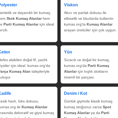
Polyester
Viskon
entetik ve dayanıklı bir kumaş;
Akıcı ve parlak dokusu ile
hem
Stok Kumaş Alanlar
hem
elbiselik ve bluzlarda kullanılır.
de
Parti Kumaş Alanlar
için ideal
kumas.org’ta
Kumaş Alanlar
ercih.
arayan üreticiler için çok uygun.
Keten
Yün
efes alabilen doğal lif, yazlık
Sıcacık ve doğal bir kumaş;
iysiler için ideal. kumas.org’da
kumas.org’da
Parti Kumaş
Parça Kumaş Alan
talepleriyle
Alanlar
için kışlık stokların
uluşur.
önemli bir parçası.
Kadife
Denim / Kot
esik havlı, lüks dokusu;
Günlük giyimde klasik kumaş;
umas.org ile
Kumaş Alanlar
kumaş stoğunuz varsa
Spot
rasında dekoratif ve giysi kumaş
Kumaş Alanlar
ya da
Parti