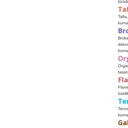
türüdü
Ta
Tafta,
kumaşl
Br
Broka
dekor
kumaş
Or
Organ
tasar
Fl
Flane
özelli
Te
Tence
kumaş
Ga