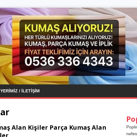
YERIMIZ / İLETIŞIM
lar
Po
aş Alan Kişiler Parça Kumaş Alan
Popli
ler
nefes