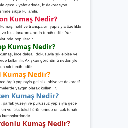
ikle gece kıyafetlerinde, iç dekorasyon
rinde sıkça kullanılır.
fon Kumaş Nedir?
 kumaş, hafif ve transparan yapısıyla özellikle
e ve bluz tasarımlarında tercih edilir. Yaz
larında popülerdir.
ep Kumaş Nedir?
kumaş, ince dalgalı dokusuyla şık elbise ve
erde kullanılır. Akışkan görünümü nedeniyle
a sık tercih edilir.
l Kumaş Nedir?
ince örgü yapısıyla gelinlik, abiye ve dekoratif
melerde yaygın olarak kullanılır.
ten Kumaş Nedir?
, parlak yüzeyi ve pürüzsüz yapısıyla gece
leri ve lüks tekstil ürünlerinde en çok tercih
n kumaşlardandır.
rdonlu Kumaş Nedir?