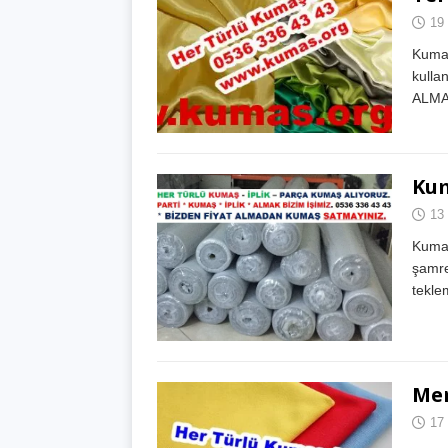
19
Kumaş
kulla
ALMA
Kum
13
Kumaş
şamre
tekle
Mer
17