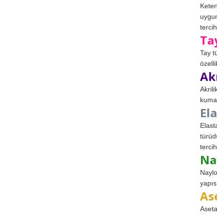
Keten
uygun
tercih
Ta
Tay t
özell
Ak
Akril
kumaş
El
Elast
türüd
tercih
Na
Naylo
yapıs
As
Aseta