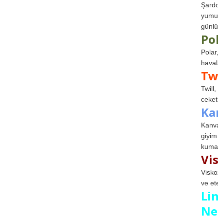
Şardo
yumuş
günlü
Po
Polar
haval
Tw
Twill
ceketl
Ka
Kanva
giyim
kumaş
Vi
Visko
ve et
Li
Ne