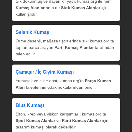
Sık dokunmuş ve dayanıklı yapı; kumas.org ile hem
Kumaş Alanlar
hem de
Stok Kumaş Alanlar
için
kullanışlıdır.
Selanik Kumaş
Örme desenli, mağaza tişörtlerinde sık; kumas.org’ta
toptan parça arayan
Parti Kumaş Alanlar
tarafından
talep edilir.
Çamaşır / İç Giyim Kumaşı
Yumuşak ve cilde dost; kumas.org’ta
Parça Kumaş
Alan
taleplerinin odak noktalarından biridir.
Bluz Kumaşı
Şifon, krep veya viskon karışımları; kumas.org’ta
Spot Kumaş Alanlar
ve
Parti Kumaş Alanlar
için
tasarım kumaşı olarak değerlidir.