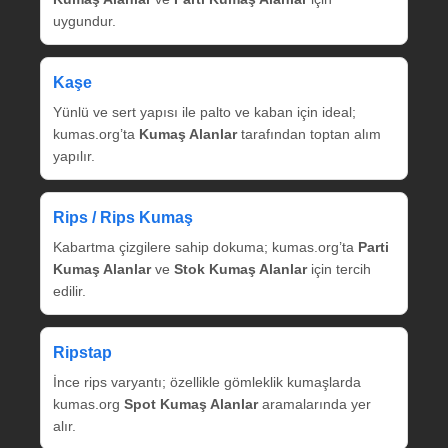
uygundur.
Kaşe
Yünlü ve sert yapısı ile palto ve kaban için ideal;
kumas.org’ta
Kumaş Alanlar
tarafından toptan alım
yapılır.
Rips / Rips Kumaş
Kabartma çizgilere sahip dokuma; kumas.org’ta
Parti
Kumaş Alanlar
ve
Stok Kumaş Alanlar
için tercih
edilir.
Ripstap
İnce rips varyantı; özellikle gömleklik kumaşlarda
kumas.org
Spot Kumaş Alanlar
aramalarında yer
alır.