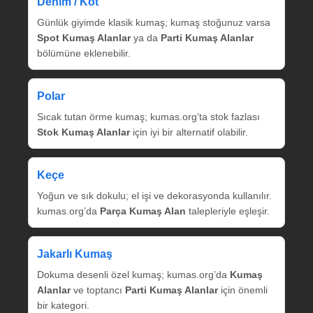
Denim / Kot
Günlük giyimde klasik kumaş; kumaş stoğunuz varsa
Spot Kumaş Alanlar
ya da
Parti Kumaş Alanlar
bölümüne eklenebilir.
Polar
Sıcak tutan örme kumaş; kumas.org’ta stok fazlası
Stok Kumaş Alanlar
için iyi bir alternatif olabilir.
Keçe
Yoğun ve sık dokulu; el işi ve dekorasyonda kullanılır.
kumas.org’da
Parça Kumaş Alan
talepleriyle eşleşir.
Jakarlı Kumaş
Dokuma desenli özel kumaş; kumas.org’da
Kumaş
Alanlar
ve toptancı
Parti Kumaş Alanlar
için önemli
bir kategori.