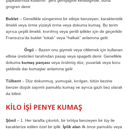
şapkalarında kullanılır. Şerit genişliğine kesildiğinde, buna
grogren denir.
Buklet
– Genellikle süngerimsi bir etkiye benzeyen, karakteristik
ilmekli veya örme yüzeyli örme veya dokuma kumaş. Bu terim
ayrıca çeşitli ilmekli, kıvrılmış veya şeritli iplikler için de geçerlidir.
Fransızca’da buklet “tokalı” veya “halkalı” anlamına gelir.
Örgü
– Bazen onu giymek veya ciltlemek için kullanan
elbise üreticileri tarafından pasajı veya spagetti denir. Genellikle
dokuma
kumaş parçası
veya örülmüş düz, yuvarlak veya boru
şeklinde dar kumaşlar anlamına gelir.
Tülbent
– Düz dokunmuş, yumuşak, kırılgan, tütün bezine
benzer düşük sayımlı pamuklu kumaş ve ayrıca gazlı bez olarak
da bilinir.
KİLO İŞİ PENYE KUMAŞ
Şönil
– 1. Her tarafta çıkıntılı, bir tırtılya benzeyen bir tüy ile
karakterize edilen özel bir iplik.
İplik alan
ilk önce pamuklu veya