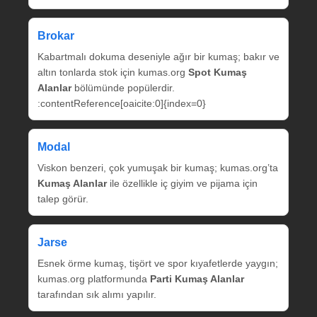
Brokar
Kabartmalı dokuma deseniyle ağır bir kumaş; bakır ve
altın tonlarda stok için kumas.org
Spot Kumaş
Alanlar
bölümünde popülerdir.
:contentReference[oaicite:0]{index=0}
Modal
Viskon benzeri, çok yumuşak bir kumaş; kumas.org’ta
Kumaş Alanlar
ile özellikle iç giyim ve pijama için
talep görür.
Jarse
Esnek örme kumaş, tişört ve spor kıyafetlerde yaygın;
kumas.org platformunda
Parti Kumaş Alanlar
tarafından sık alımı yapılır.