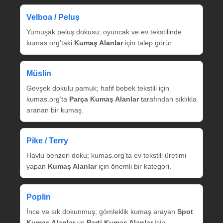
Velboa / Peluş
Yumuşak peluş dokusu; oyuncak ve ev tekstilinde
kumas.org’taki
Kumaş Alanlar
için talep görür.
Müslin
Gevşek dokulu pamuk; hafif bebek tekstili için
kumas.org’ta
Parça Kumaş Alanlar
tarafından sıklıkla
aranan bir kumaş.
Pike / Terry
Havlu benzeri doku; kumas.org’ta ev tekstili üretimi
yapan
Kumaş Alanlar
için önemli bir kategori.
Poplin
İnce ve sık dokunmuş; gömleklik kumaş arayan
Spot
Kumaş Alanlar
ve
Parti Kumaş Alanlar
için