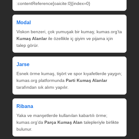
:contentReference[oaicite:0]{index=0}
Modal
Viskon benzeri, çok yumuşak bir kumaş; kumas.org’ta
Kumaş Alanlar
ile özellikle iç giyim ve pijama için
talep görür.
Jarse
Esnek örme kumaş, tişört ve spor kıyafetlerde yaygın;
kumas.org platformunda
Parti Kumaş Alanlar
tarafından sık alımı yapılır.
Ribana
Yaka ve manşetlerde kullanılan kabartılı örme;
kumas.org’da
Parça Kumaş Alan
talepleriyle birlikte
bulunur.