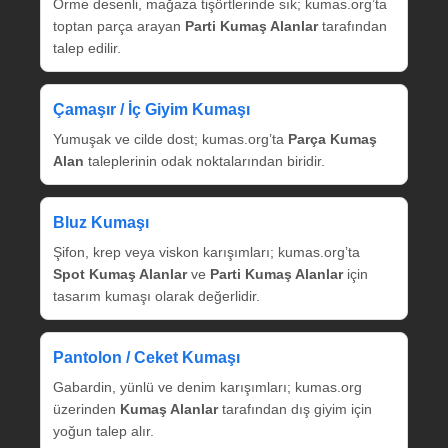
Örme desenli, mağaza tişörtlerinde sık; kumas.org’ta
toptan parça arayan
Parti Kumaş Alanlar
tarafından
talep edilir.
Çamaşır / İç Giyim Kumaşı
Yumuşak ve cilde dost; kumas.org’ta
Parça Kumaş
Alan
taleplerinin odak noktalarından biridir.
Bluz Kumaşı
Şifon, krep veya viskon karışımları; kumas.org’ta
Spot Kumaş Alanlar
ve
Parti Kumaş Alanlar
için
tasarım kumaşı olarak değerlidir.
Pantolon / Ceket Kumaşı
Gabardin, yünlü ve denim karışımları; kumas.org
üzerinden
Kumaş Alanlar
tarafından dış giyim için
yoğun talep alır.