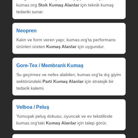
kumas.org
Stok Kumaş Alanlar
için teknik kumaş
tedariki sunar.
Neopren
Kalın ve form veren yapı; kumas.org’ta performans
ürünleri üreten
Kumaş Alanlar
için uygundur.
Gore‑Tex / Membranlı Kumaş
Su geçirmez ve nefes alabilen; kumas.org’ta dış giyim
sektöründeki
Parti Kumaş Alanlar
için stratejik bir
tedarik kalemi.
Velboa / Peluş
Yumuşak peluş dokusu; oyuncak ve ev tekstilinde
kumas.org’taki
Kumaş Alanlar
için talep görür.