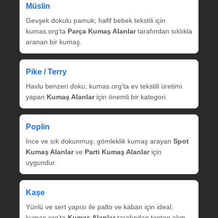
Müslin
Gevşek dokulu pamuk; hafif bebek tekstili için
kumas.org’ta
Parça Kumaş Alanlar
tarafından sıklıkla
aranan bir kumaş.
Pike / Terry
Havlu benzeri doku; kumas.org’ta ev tekstili üretimi
yapan
Kumaş Alanlar
için önemli bir kategori.
Poplin
İnce ve sık dokunmuş; gömleklik kumaş arayan
Spot
Kumaş Alanlar
ve
Parti Kumaş Alanlar
için
uygundur.
Kaşe
Yünlü ve sert yapısı ile palto ve kaban için ideal;
kumas.org’ta
Kumaş Alanlar
tarafından toptan alım