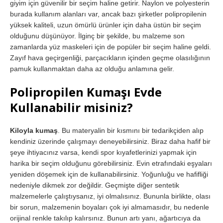
giyim için güvenilir bir seçim haline getirir. Naylon ve polyesterin
burada kullanım alanları var, ancak bazı şirketler polipropilenin
yüksek kaliteli, uzun ömürlü ürünler için daha üstün bir seçim
olduğunu düşünüyor. İlginç bir şekilde, bu malzeme son
zamanlarda yüz maskeleri için de popüler bir seçim haline geldi.
Zayıf hava geçirgenliği, parçacıkların içinden geçme olasılığının
pamuk kullanmaktan daha az olduğu anlamına gelir.
Polipropilen Kumaşı Evde
Kullanabilir misiniz?
Kiloyla kumaş
. Bu materyalin bir kısmını bir tedarikçiden alıp
kendiniz üzerinde çalışmayı deneyebilirsiniz. Biraz daha hafif bir
şeye ihtiyacınız varsa, kendi spor kıyafetlerinizi yapmak için
harika bir seçim olduğunu görebilirsiniz. Evin etrafındaki eşyaları
yeniden döşemek için de kullanabilirsiniz. Yoğunluğu ve hafifliği
nedeniyle dikmek zor değildir. Geçmişte diğer sentetik
malzemelerle çalıştıysanız, iyi olmalısınız. Bununla birlikte, olası
bir sorun, malzemenin boyaları çok iyi almamasıdır, bu nedenle
orijinal renkle takılıp kalırsınız. Bunun artı yanı, ağartıcıya da