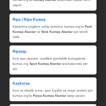
yapılır.
Rips / Rips Kumaş
Kabartma çizgilere sahip dokuma; kumas.org’ta
Parti
Kumaş Alanlar
ve
Stok Kumaş Alanlar
için tercih
edilir.
Ripstap
İnce rips varyantı; özellikle gömleklik kumaşlarda
kumas.org
Spot Kumaş Alanlar
aramalarında yer
alır.
Kaşkorse
İnce ve elastik örme; spor kıyafet ve mayo üretimi için
kumas.org’ta
Parça Kumaş Alanlar
talep yaratır.