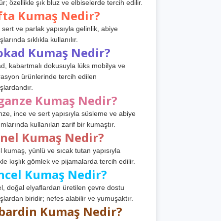
r; özellikle şık bluz ve elbiselerde tercih edilir.
fta Kumaş Nedir?
 sert ve parlak yapısıyla gelinlik, abiye
arında sıklıkla kullanılır.
okad Kumaş Nedir?
d, kabartmalı dokusuyla lüks mobilya ve
asyon ürünlerinde tercih edilen
lardandır.
ganze Kumaş Nedir?
ze, ince ve sert yapısıyla süsleme ve abiye
ımlarında kullanılan zarif bir kumaştır.
anel Kumaş Nedir?
l kumaş, yünlü ve sıcak tutan yapısıyla
kle kışlık gömlek ve pijamalarda tercih edilir.
ncel Kumaş Nedir?
l, doğal elyaflardan üretilen çevre dostu
lardan biridir; nefes alabilir ve yumuşaktır.
bardin Kumaş Nedir?