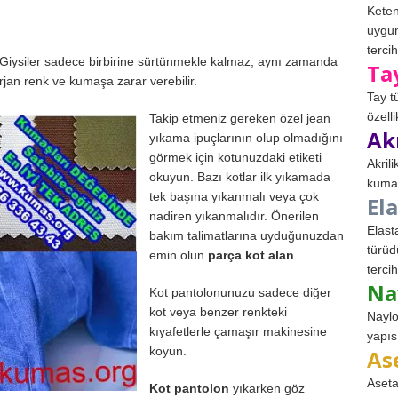
Keten
uygun
tercih
ir. Giysiler sadece birbirine sürtünmekle kalmaz, aynı zamanda
Ta
erjan renk ve kumaşa zarar verebilir.
Tay t
özell
Takip etmeniz gereken özel jean
Ak
yıkama ipuçlarının olup olmadığını
görmek için kotunuzdaki etiketi
Akril
okuyun. Bazı kotlar ilk yıkamada
kumaş
tek başına yıkanmalı veya çok
El
nadiren yıkanmalıdır. Önerilen
Elast
bakım talimatlarına uyduğunuzdan
türüd
emin olun
parça kot alan
.
tercih
Na
Kot pantolonunuzu sadece diğer
kot veya benzer renkteki
Naylo
kıyafetlerle çamaşır makinesine
yapıs
koyun.
As
Aseta
Kot pantolon
yıkarken göz