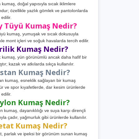
 kumaş, doğal yapısıyla sıcak iklimlere
dur; özellikle yazlık gömlek ve pantolonlarda
 edilir.
y Tüyü Kumaş Nedir?
üyü kumaş, yumuşak ve sıcak dokusuyla
ikle mont içleri ve soğuk havalarda tercih edilir.
rilik Kumaş Nedir?
ik kumaş, yün görünümlü ancak daha hafif bir
tır; kazak ve atkılarda sıkça kullanılır.
astan Kumaş Nedir?
an kumaş, esneklik sağlayan bir kumaş
ür ve spor kıyafetlerde, dar kesim ürünlerde
 edilir.
ylon Kumaş Nedir?
n kumaş, dayanıklılığı ve suya karşı dirençli
ıyla çadır, yağmurluk gibi ürünlerde kullanılır.
etat Kumaş Nedir?
t, parlak ve ipeksi bir görünüm sunan kumaş