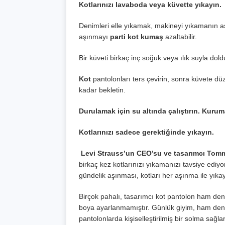
Kotlarınızı lavaboda veya küvette yıkayın.
Denimleri elle yıkamak, makineyi yıkamanın aşı
aşınmayı
parti kot kumaş
azaltabilir.
Bir küveti birkaç inç soğuk veya ılık suyla dold
Kot
pantolonları ters çevirin, sonra küvete d
kadar bekletin.
Durulamak için su altında çalıştırın. Kuruma
Kotlarınızı sadece gerektiğinde yıkayın.
Levi Strauss’un CEO’su ve tasarımcı Tomm
birkaç kez kotlarınızı yıkamanızı tavsiye edi
gündelik aşınması, kotları her aşınma ile yıka
Birçok pahalı, tasarımcı kot pantolon ham d
boya ayarlanmamıştır. Günlük giyim, ham den
pantolonlarda kişiselleştirilmiş bir solma sağlar