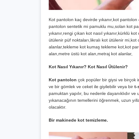
Kot pantolon kaç devirde yıkanır,kot pantolon 
pantolon sentetik mi pamuklu mu,solan kot pa
yıkanır,rengi çıkan kot nasıl yıkanır,kürklü ko
ütülenir püf noktaları,likralı kot ütülenir mi,kot
alanlar,tekleme kot kumaş tekleme kot,kot parça
alan,metre üstü kot alan,metraj kot alanlar,
Kot Nasıl Yıkanır? Kot Nasıl Ütülenir?
Kot pantolon
çok popüler bir giysi ve birçok 
ve bir gömlek ve ceket ile giyilebilir veya bir
t-
pamuktan yapılır, bu nedenle dayanıklıdır ve 
yıkanacağının temellerini öğrenmek, uzun yıll
olacaktır.
Bir makinede kot temizleme.