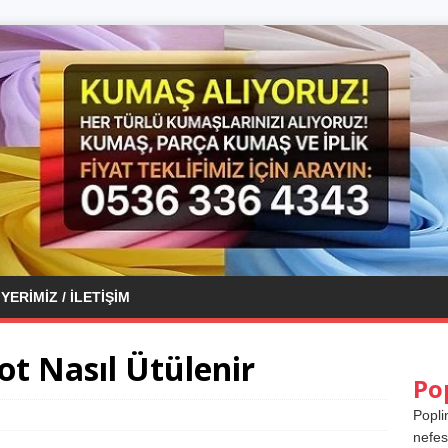
YERIMIZ / İLETIŞIM
ot Nasıl Ütülenir
Po
Popli
nefes