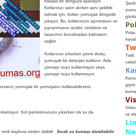
hassas bir döngüye ayarlayın.
Şardo
Kotlarınızı satın alırken aynı şekilde
yumuş
tutmak için, kotları yumuşak döngüde
günlü
yıkayın. Bu, kotlarınızın aşınmasını ve
Po
yıpranmasını azaltır, renklerin ve
Polar
tasarımın bozulmadan kalmasını
haval
sağlar.
Tw
Kotlarınızı yıkarken çevre dostu,
Twill
yumuşak bir deterjan kullanın. Asla
ceketl
çamaşır suyu kullanmayın veya
Ka
çamaşır suyu kullanmayın.
Kanva
giyim
orsanız yumuşak bir yumuşatıcı kullanabilirsiniz.
kumaş
Vi
Visko
yıkamayın. Kot pantolonunuzu yıkarken ılık su da
ve et
Li
Ne
a renk kaybına neden olabilir.
Sıcak su kumaşı daraltabilir.