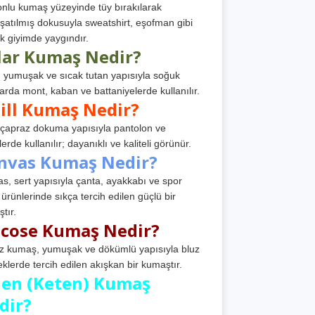
nlu kumaş yüzeyinde tüy bırakılarak
atılmış dokusuyla sweatshirt, eşofman gibi
k giyimde yaygındır.
lar Kumaş Nedir?
, yumuşak ve sıcak tutan yapısıyla soğuk
arda mont, kaban ve battaniyelerde kullanılır.
ill Kumaş Nedir?
, çapraz dokuma yapısıyla pantolon ve
erde kullanılır; dayanıklı ve kaliteli görünür.
nvas Kumaş Nedir?
s, sert yapısıyla çanta, ayakkabı ve spor
 ürünlerinde sıkça tercih edilen güçlü bir
tır.
scose Kumaş Nedir?
z kumaş, yumuşak ve dökümlü yapısıyla bluz
eklerde tercih edilen akışkan bir kumaştır.
nen (Keten) Kumaş
dir?