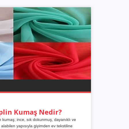
plin Kumaş Nedir?
n kumaş; ince, sık dokunmuş, dayanıklı ve
 alabilen yapısıyla giyimden ev tekstiline