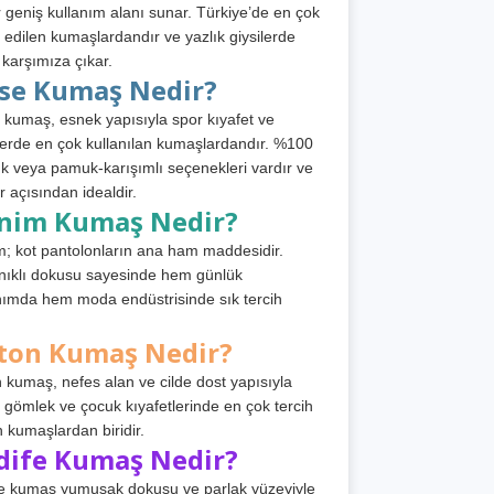
 geniş kullanım alanı sunar. Türkiye’de en çok
h edilen kumaşlardandır ve yazlık giysilerde
 karşımıza çıkar.
rse Kumaş Nedir?
 kumaş, esnek yapısıyla spor kıyafet ve
tlerde en çok kullanılan kumaşlardandır. %100
 veya pamuk-karışımlı seçenekleri vardır ve
r açısından idealdir.
nim Kumaş Nedir?
; kot pantolonların ana ham maddesidir.
ıklı dokusu sayesinde hem günlük
nımda hem moda endüstrisinde sık tercih
ton Kumaş Nedir?
 kumaş, nefes alan ve cilde dost yapısıyla
t, gömlek ve çocuk kıyafetlerinde en çok tercih
n kumaşlardan biridir.
dife Kumaş Nedir?
e kumaş yumuşak dokusu ve parlak yüzeyiyle