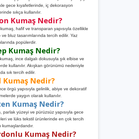
ikle gece kıyafetlerinde, iç dekorasyon
rinde sıkça kullanılır.
fon Kumaş Nedir?
 kumaş, hafif ve transparan yapısıyla özellikle
e ve bluz tasarımlarında tercih edilir. Yaz
larında popülerdir.
ep Kumaş Nedir?
kumaş, ince dalgalı dokusuyla şık elbise ve
erde kullanılır. Akışkan görünümü nedeniyle
a sık tercih edilir.
l Kumaş Nedir?
ince örgü yapısıyla gelinlik, abiye ve dekoratif
melerde yaygın olarak kullanılır.
ten Kumaş Nedir?
, parlak yüzeyi ve pürüzsüz yapısıyla gece
leri ve lüks tekstil ürünlerinde en çok tercih
n kumaşlardandır.
rdonlu Kumaş Nedir?