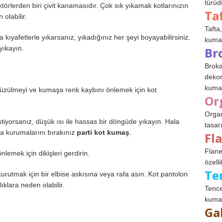
türüdü
rlerden biri çivit kanamasıdır. Çok sık yıkamak kotlarınızın
Ta
olabilir.
Tafta,
a kıyafetlerle yıkarsanız, yıkadığınız her şeyi boyayabilirsiniz.
kumaşl
 yıkayın.
Br
Broka
dekor
kumaş
üzülmeyi ve kumaşa renk kaybını önlemek için kot
Or
Organ
tiyorsanız, düşük ısı ile hassas bir döngüde yıkayın. Hala
tasar
tta kurumalarını bırakınız
parti kot kumaş
.
Fl
Flane
lemek için dikişleri gerdirin.
özelli
Te
 kurutmak için bir elbise askısına veya rafa asın. Kot pantolon
lıklara neden olabilir.
Tence
kumaş
Ga