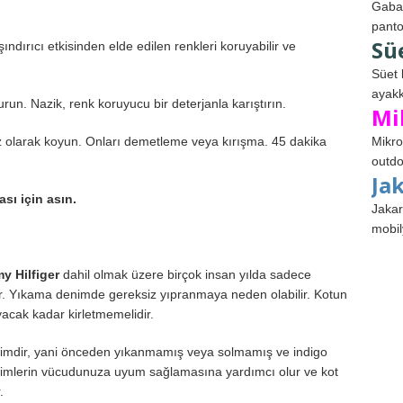
Gabar
panto
Sü
ndırıcı etkisinden elde edilen renkleri koruyabilir ve
Süet 
ayakk
urun. Nazik, renk koruyucu bir deterjanla karıştırın.
Mi
üz olarak koyun. Onları demetleme veya kırışma. 45 dakika
Mikro
outdo
Ja
sı için asın.
Jakar
mobil
y Hilfiger
dahil olmak üzere birçok insan yılda sadece
yor. Yıkama denimde gereksiz yıpranmaya neden olabilir. Kotun
yacak kadar kirletmemelidir.
enimdir, yani önceden yıkanmamış veya solmamış ve indigo
imlerin vücudunuza uyum sağlamasına yardımcı olur ve kot
.