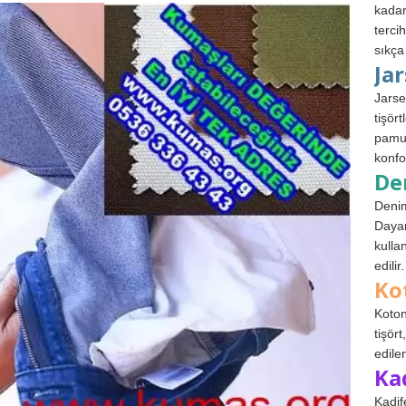
kadar
terci
sıkça
Ja
Jarse
tişör
pamuk
konfo
De
Denim
Dayan
kulla
edilir.
Ko
Koton
tişör
edile
Ka
Kadif