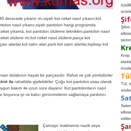
özell
ürünle
Şi
40 derecede yıkanır mı,siyah kot ceket nasıl yıkanır,kot
ntolon nasıl yıkanır,siyah pantolon hangi programda
Şifon
t ceket yıkama, kot pantolon ütüleme teknikleri,pantolon nasıl
elbis
 ceket ütülenir mi,kot ceket nasıl ütülenir,parça kot
sezon
sı alanlar,kot satın alan,parti kot satın alanlar,topbaşı kot
Kr
Krep 
etekl
modad
Tü
insan dolabının hayati bir parçasıdır. Rahat ve çok yönlüdürler
shirt ile
rahatlıkla giyilebilirler. Çoğu kot pantolon esas olarak
Tül, 
uygun bakım ile uzun süre dayanır. Kot pantolonların nasıl
süsle
ar boyunca iyi ve kalıcı görünmelerini sağlamaya yardımcı
Sa
Saten
elbise
edile
Şa
Çamaşır makinenizi nazik veya