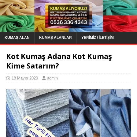
KUMAŞ ALAN
KUMAŞ ALANLAR
YERIMIZ / İLETIŞIM
Kot Kumaş Adana Kot Kumaş
Kime Satarım?
18 Mayıs 2020
admin