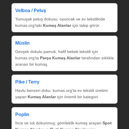
Velboa / Peluş
Yumuşak peluş dokusu; oyuncak ve ev tekstilinde
kumas.org’taki
Kumaş Alanlar
için talep görür.
Müslin
Gevşek dokulu pamuk; hafif bebek tekstili için
kumas.org’ta
Parça Kumaş Alanlar
tarafından sıklıkla
aranan bir kumaş.
Pike / Terry
Havlu benzeri doku; kumas.org’ta ev tekstili üretimi
yapan
Kumaş Alanlar
için önemli bir kategori.
Poplin
İnce ve sık dokunmuş; gömleklik kumaş arayan
Spot