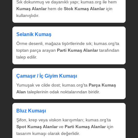
Sık dokunmuş ve dayanıklı yapı; kumas.org ile hem
Kumaş Alanlar
hem de
Stok Kumaş Alanlar
için
kullanışlıdır.
Selanik Kumaş
Örme desenli, mağaza tişörtlerinde sık; kumas.org’ta
toptan parça arayan
Parti Kumaş Alanlar
tarafından
talep edilir.
Çamaşır / İç Giyim Kumaşı
Yumuşak ve cilde dost; kumas.org’ta
Parça Kumaş
Alan
taleplerinin odak noktalarından biridir.
Bluz Kumaşı
Şifon, krep veya viskon karışımları; kumas.org’ta
Spot Kumaş Alanlar
ve
Parti Kumaş Alanlar
için
tasarım kumaşı olarak değerlidir.