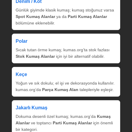
Denim / Kot
Günlük giyimde klasik kumaş; kumaş stoğunuz varsa
Spot Kumaş Alanlar
ya da
Parti Kumaş Alanlar
bölümüne eklenebilir.
Polar
Sıcak tutan örme kumaş; kumas.org’ta stok fazlası
Stok Kumaş Alanlar
için iyi bir alternatif olabilir.
Keçe
Yoğun ve sık dokulu; el işi ve dekorasyonda kullanılır.
kumas.org’da
Parça Kumaş Alan
talepleriyle eşleşir.
Jakarlı Kumaş
Dokuma desenli özel kumaş; kumas.org’da
Kumaş
Alanlar
ve toptancı
Parti Kumaş Alanlar
için önemli
bir kategori.