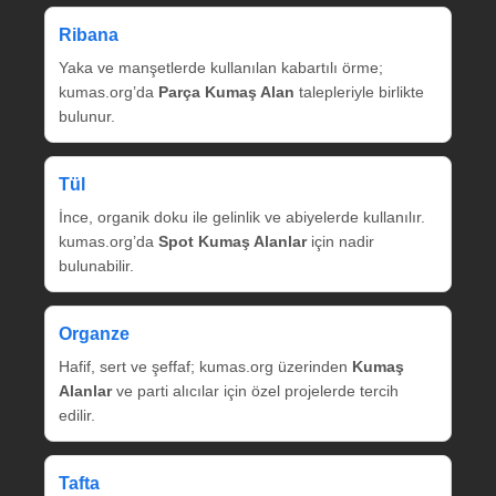
Ribana
Yaka ve manşetlerde kullanılan kabartılı örme;
kumas.org’da
Parça Kumaş Alan
talepleriyle birlikte
bulunur.
Tül
İnce, organik doku ile gelinlik ve abiyelerde kullanılır.
kumas.org’da
Spot Kumaş Alanlar
için nadir
bulunabilir.
Organze
Hafif, sert ve şeffaf; kumas.org üzerinden
Kumaş
Alanlar
ve parti alıcılar için özel projelerde tercih
edilir.
Tafta