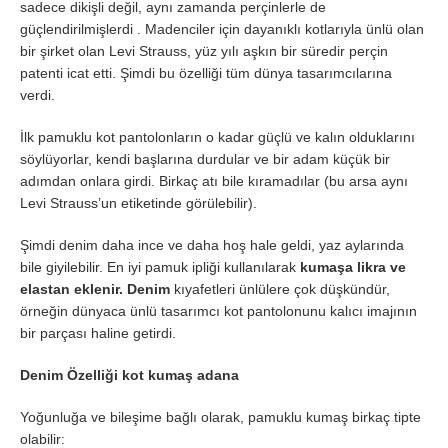
sadece dikişli değil, aynı zamanda perçinlerle de
güçlendirilmişlerdi . Madenciler için dayanıklı kotlarıyla ünlü olan
bir şirket olan Levi Strauss, yüz yılı aşkın bir süredir perçin
patenti icat etti. Şimdi bu özelliği tüm dünya tasarımcılarına
verdi.
İlk pamuklu kot pantolonların o kadar güçlü ve kalın olduklarını
söylüyorlar, kendi başlarına durdular ve bir adam küçük bir
adımdan onlara girdi. Birkaç atı bile kıramadılar (bu arsa aynı
Levi Strauss’un etiketinde görülebilir).
Şimdi denim daha ince ve daha hoş hale geldi, yaz aylarında
bile giyilebilir. En iyi pamuk ipliği kullanılarak
kumaşa likra ve
elastan eklenir. Denim
kıyafetleri ünlülere çok düşkündür,
örneğin dünyaca ünlü tasarımcı kot pantolonunu kalıcı imajının
bir parçası haline getirdi.
Denim Özelliği kot kumaş adana
Yoğunluğa ve bileşime bağlı olarak, pamuklu kumaş birkaç tipte
olabilir: