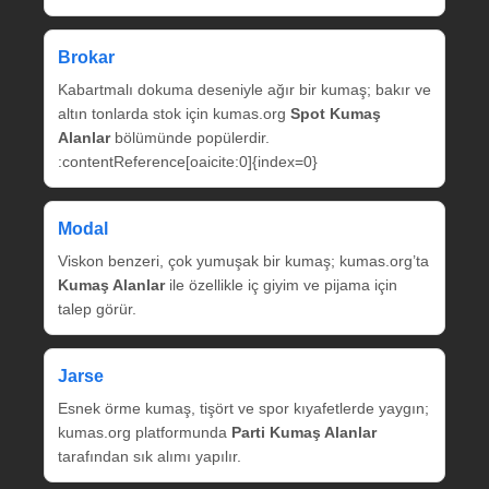
Brokar
Kabartmalı dokuma deseniyle ağır bir kumaş; bakır ve
altın tonlarda stok için kumas.org
Spot Kumaş
Alanlar
bölümünde popülerdir.
:contentReference[oaicite:0]{index=0}
Modal
Viskon benzeri, çok yumuşak bir kumaş; kumas.org’ta
Kumaş Alanlar
ile özellikle iç giyim ve pijama için
talep görür.
Jarse
Esnek örme kumaş, tişört ve spor kıyafetlerde yaygın;
kumas.org platformunda
Parti Kumaş Alanlar
tarafından sık alımı yapılır.