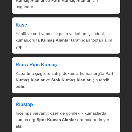
Kumaş Alanlar
ve
Parti Kumaş Alanlar
için
uygundur.
Kaşe
Yünlü ve sert yapısı ile palto ve kaban için ideal;
kumas.org’ta
Kumaş Alanlar
tarafından toptan alım
yapılır.
Rips / Rips Kumaş
Kabartma çizgilere sahip dokuma; kumas.org’ta
Parti
Kumaş Alanlar
ve
Stok Kumaş Alanlar
için tercih
edilir.
Ripstap
İnce rips varyantı; özellikle gömleklik kumaşlarda
kumas.org
Spot Kumaş Alanlar
aramalarında yer
alır.