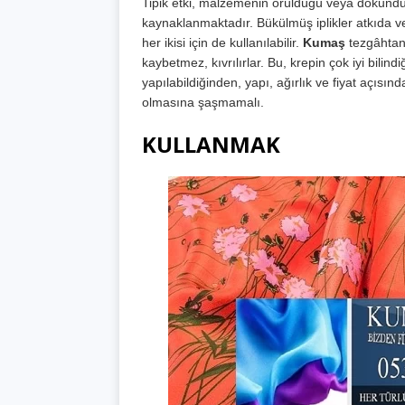
Tipik etki, malzemenin örüldüğü veya dokunduğ
kaynaklanmaktadır. Bükülmüş iplikler atkıda
her ikisi için de kullanılabilir.
Kumaş
tezgâhtan 
kaybetmez, kıvrılırlar. Bu, krepin çok iyi bilind
yapılabildiğinden, yapı, ağırlık ve fiyat açıs
olmasına şaşmamalı.
KULLANMAK