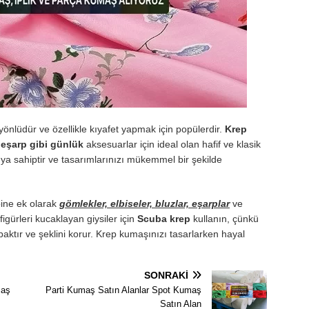
yönlüdür ve özellikle kıyafet yapmak için popülerdir.
Krep
a
eşarp gibi günlük
aksesuarlar için ideal olan hafif ve klasik
ya sahiptir ve tasarımlarınızı mükemmel bir şekilde
ine ek olarak
gömlekler, elbiseler, bluzlar, eşarplar
ve
igürleri kucaklayan giysiler için
Scuba krep
kullanın, çünkü
ktır ve şeklini korur. Krep kumaşınızı tasarlarken hayal
SONRAKI
maş
Parti Kumaş Satın Alanlar Spot Kumaş
Satın Alan