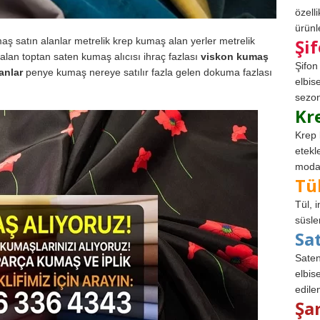
özell
ürünle
maş satın alanlar metrelik krep kumaş alan yerler metrelik
Şi
alan toptan saten kumaş alıcısı ihraç fazlası
viskon kumaş
Şifon
anlar
penye kumaş nereye satılır fazla gelen dokuma fazlası
elbis
sezon
Kr
Krep 
etekl
modad
Tü
Tül, 
süsle
Sa
Saten
elbise
edile
Şa