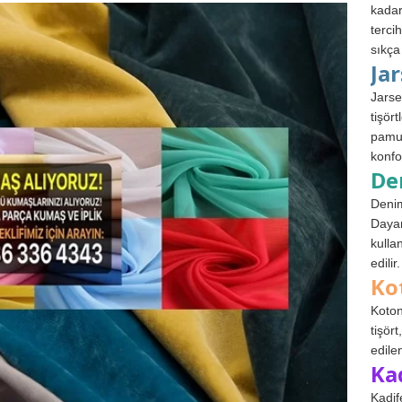
kadar
terci
sıkça
Ja
Jarse
tişör
pamuk
konfo
De
Denim
Dayan
kulla
edilir.
Ko
Koton
tişör
edile
Ka
Kadif