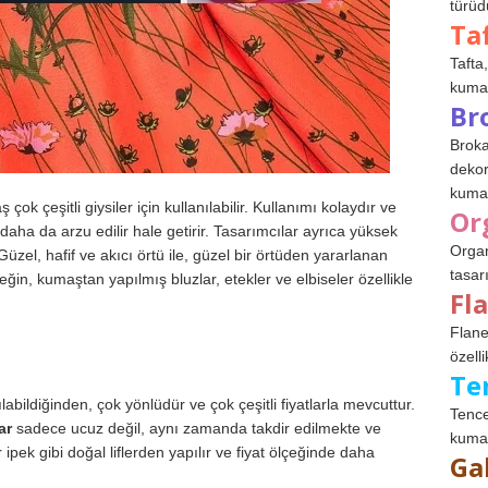
türüdü
Ta
Tafta,
kumaşl
Br
Broka
dekor
kumaş
çok çeşitli giysiler için kullanılabilir. Kullanımı kolaydır ve
Or
 daha da arzu edilir hale getirir. Tasarımcılar ayrıca yüksek
Organ
 Güzel, hafif ve akıcı örtü ile, güzel bir örtüden yararlanan
tasar
eğin, kumaştan yapılmış bluzlar, etekler ve elbiseler özellikle
Fl
Flane
özelli
Te
abildiğinden, çok yönlüdür ve çok çeşitli fiyatlarla mevcuttur.
Tence
ar
sadece ucuz değil, aynı zamanda takdir edilmekte ve
kumaş
ipek gibi doğal liflerden yapılır ve fiyat ölçeğinde daha
Ga