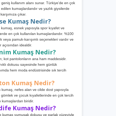
 geniş kullanım alanı sunar. Türkiye’de en çok
h edilen kumaşlardandır ve yazlık giysilerde
 karşımıza çıkar.
rse Kumaş Nedir?
 kumaş, esnek yapısıyla spor kıyafet ve
tlerde en çok kullanılan kumaşlardandır. %100
 veya pamuk-karışımlı seçenekleri vardır ve
r açısından idealdir.
nim Kumaş Nedir?
; kot pantolonların ana ham maddesidir.
ıklı dokusu sayesinde hem günlük
nımda hem moda endüstrisinde sık tercih
ton Kumaş Nedir?
 kumaş, nefes alan ve cilde dost yapısıyla
t, gömlek ve çocuk kıyafetlerinde en çok tercih
n kumaşlardan biridir.
dife Kumaş Nedir?
e kumaş yumuşak dokusu ve parlak yüzeyiyle