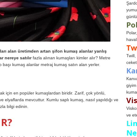
Şardo
yumuş
günlü
Po
Polar
haval
Tw
rı alan üretimden artan şifon kumaş alanlar yanlış
Twill
r nereye satılır
fazla alınan kumaşları kimler alır? Metre
ceketl
 başı kumaş alanlar metraj kumaş satın alan yerler.
Ka
Kanva
giyim
kumaş
 için en popüler kumaşlardan biridir. Zarif, çok yönlü,
Vi
da ve elyaflarda mevcuttur. Kumlu saplı kumaş, nasıl yapıldığı ve
a bilgi edinin.
Visko
ve et
IR?
Li
Ne