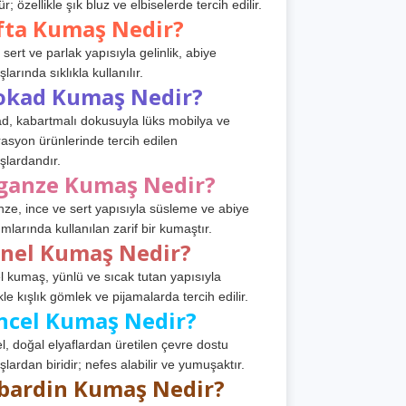
r; özellikle şık bluz ve elbiselerde tercih edilir.
fta Kumaş Nedir?
 sert ve parlak yapısıyla gelinlik, abiye
arında sıklıkla kullanılır.
okad Kumaş Nedir?
d, kabartmalı dokusuyla lüks mobilya ve
asyon ürünlerinde tercih edilen
lardandır.
ganze Kumaş Nedir?
ze, ince ve sert yapısıyla süsleme ve abiye
ımlarında kullanılan zarif bir kumaştır.
anel Kumaş Nedir?
l kumaş, yünlü ve sıcak tutan yapısıyla
kle kışlık gömlek ve pijamalarda tercih edilir.
ncel Kumaş Nedir?
l, doğal elyaflardan üretilen çevre dostu
lardan biridir; nefes alabilir ve yumuşaktır.
bardin Kumaş Nedir?