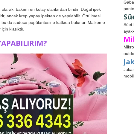
Gabar
panto
 olarak, bakımı en kolay olanlardan biridir. Doğal ipek
Sü
rir, ancak krep yapay ipekten de yapılabilir. Örtülmesi
az, bu da sadece popülaritesine katkıda bulunur. Malzeme
Süet 
için klasiktir.
ayakk
Mi
APABILIRIM?
Mikro
outdo
Ja
Jakar
mobil