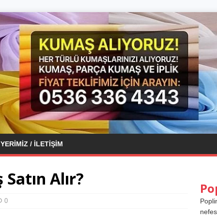
YERIMIZ / İLETIŞIM
Satın Alır?
Po
0
Popli
nefes