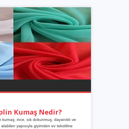
plin Kumaş Nedir?
n kumaş; ince, sık dokunmuş, dayanıklı ve
 alabilen yapısıyla giyimden ev tekstiline