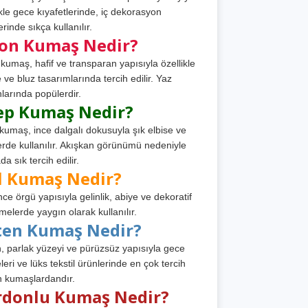
ikle gece kıyafetlerinde, iç dekorasyon
rinde sıkça kullanılır.
fon Kumaş Nedir?
 kumaş, hafif ve transparan yapısıyla özellikle
e ve bluz tasarımlarında tercih edilir. Yaz
larında popülerdir.
ep Kumaş Nedir?
kumaş, ince dalgalı dokusuyla şık elbise ve
erde kullanılır. Akışkan görünümü nedeniyle
a sık tercih edilir.
l Kumaş Nedir?
ince örgü yapısıyla gelinlik, abiye ve dekoratif
melerde yaygın olarak kullanılır.
ten Kumaş Nedir?
, parlak yüzeyi ve pürüzsüz yapısıyla gece
leri ve lüks tekstil ürünlerinde en çok tercih
n kumaşlardandır.
rdonlu Kumaş Nedir?