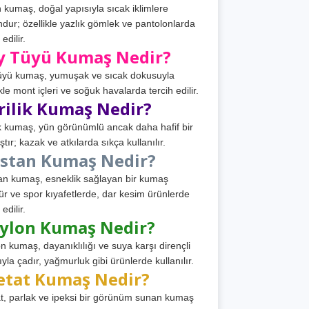
 kumaş, doğal yapısıyla sıcak iklimlere
dur; özellikle yazlık gömlek ve pantolonlarda
 edilir.
y Tüyü Kumaş Nedir?
üyü kumaş, yumuşak ve sıcak dokusuyla
ikle mont içleri ve soğuk havalarda tercih edilir.
rilik Kumaş Nedir?
ik kumaş, yün görünümlü ancak daha hafif bir
tır; kazak ve atkılarda sıkça kullanılır.
astan Kumaş Nedir?
an kumaş, esneklik sağlayan bir kumaş
ür ve spor kıyafetlerde, dar kesim ürünlerde
 edilir.
ylon Kumaş Nedir?
n kumaş, dayanıklılığı ve suya karşı dirençli
ıyla çadır, yağmurluk gibi ürünlerde kullanılır.
etat Kumaş Nedir?
t, parlak ve ipeksi bir görünüm sunan kumaş