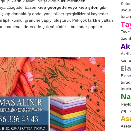
u ipliklerin kuvvetli bir şekilde bükülmesinden
Keten
 veya çözgüde, bazen
krep georgette veya krep şifon
gibi
uygun
çıkıp donatıldığı anda, yani iplikler gerginliklerini kaybeder
tercih
iği tipik kumlu, granüler yapıyı oluşturur. Pek çok farklı elyaftan
Ta
ından inanılmaz derecede çok yönlüdür – bu kadar popüler
Tay t
özell
Ak
Akril
kumaş
El
Elast
türüd
tercih
Na
Naylo
yapıs
As
Aseta