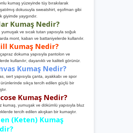
nlu kumaş yüzeyinde tüy bırakılarak
atılmış dokusuyla sweatshirt, eşofman gibi
k giyimde yaygındır.
lar Kumaş Nedir?
, yumuşak ve sıcak tutan yapısıyla soğuk
arda mont, kaban ve battaniyelerde kullanılır.
ill Kumaş Nedir?
, çapraz dokuma yapısıyla pantolon ve
erde kullanılır; dayanıklı ve kaliteli görünür.
nvas Kumaş Nedir?
s, sert yapısıyla çanta, ayakkabı ve spor
 ürünlerinde sıkça tercih edilen güçlü bir
tır.
scose Kumaş Nedir?
z kumaş, yumuşak ve dökümlü yapısıyla bluz
eklerde tercih edilen akışkan bir kumaştır.
nen (Keten) Kumaş
dir?