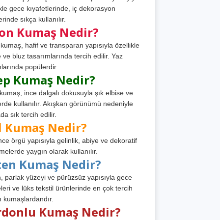
ikle gece kıyafetlerinde, iç dekorasyon
rinde sıkça kullanılır.
fon Kumaş Nedir?
 kumaş, hafif ve transparan yapısıyla özellikle
e ve bluz tasarımlarında tercih edilir. Yaz
larında popülerdir.
ep Kumaş Nedir?
kumaş, ince dalgalı dokusuyla şık elbise ve
erde kullanılır. Akışkan görünümü nedeniyle
a sık tercih edilir.
l Kumaş Nedir?
ince örgü yapısıyla gelinlik, abiye ve dekoratif
melerde yaygın olarak kullanılır.
ten Kumaş Nedir?
, parlak yüzeyi ve pürüzsüz yapısıyla gece
leri ve lüks tekstil ürünlerinde en çok tercih
n kumaşlardandır.
rdonlu Kumaş Nedir?