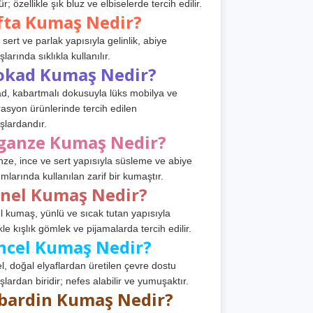
r; özellikle şık bluz ve elbiselerde tercih edilir.
fta Kumaş Nedir?
 sert ve parlak yapısıyla gelinlik, abiye
arında sıklıkla kullanılır.
okad Kumaş Nedir?
d, kabartmalı dokusuyla lüks mobilya ve
asyon ürünlerinde tercih edilen
lardandır.
ganze Kumaş Nedir?
ze, ince ve sert yapısıyla süsleme ve abiye
ımlarında kullanılan zarif bir kumaştır.
anel Kumaş Nedir?
l kumaş, yünlü ve sıcak tutan yapısıyla
kle kışlık gömlek ve pijamalarda tercih edilir.
ncel Kumaş Nedir?
l, doğal elyaflardan üretilen çevre dostu
lardan biridir; nefes alabilir ve yumuşaktır.
bardin Kumaş Nedir?