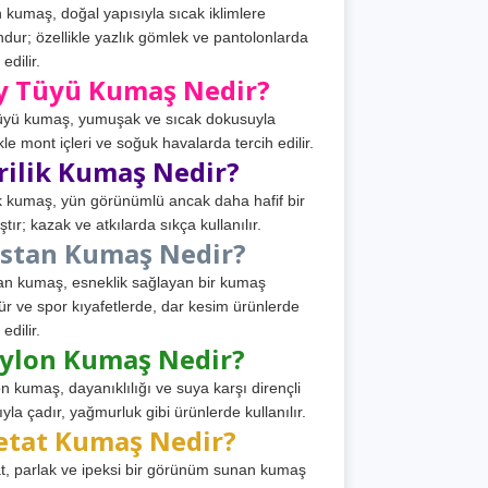
 kumaş, doğal yapısıyla sıcak iklimlere
dur; özellikle yazlık gömlek ve pantolonlarda
 edilir.
y Tüyü Kumaş Nedir?
üyü kumaş, yumuşak ve sıcak dokusuyla
ikle mont içleri ve soğuk havalarda tercih edilir.
rilik Kumaş Nedir?
ik kumaş, yün görünümlü ancak daha hafif bir
tır; kazak ve atkılarda sıkça kullanılır.
astan Kumaş Nedir?
an kumaş, esneklik sağlayan bir kumaş
ür ve spor kıyafetlerde, dar kesim ürünlerde
 edilir.
ylon Kumaş Nedir?
n kumaş, dayanıklılığı ve suya karşı dirençli
ıyla çadır, yağmurluk gibi ürünlerde kullanılır.
etat Kumaş Nedir?
t, parlak ve ipeksi bir görünüm sunan kumaş