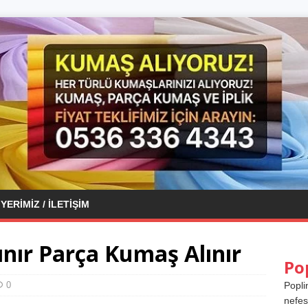
YERIMIZ / İLETIŞIM
nır Parça Kumaş Alınır
Po
0
Popli
nefes