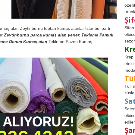
özell
ürünle
Şi
Şifon
umaş alan Zeytinburnu toptan kumaş alanlar İstanbul parti
elbis
er
Zeytinburnu parça kumaş alan yerler. Tekleme Pamuk
sezon
leme Denim Kumaş alan
,Tekleme Pazen Kumaş
Kr
Krep 
etekl
modad
Tü
Tül, 
süsle
Sa
Saten
elbise
edile
Şa