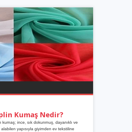
plin Kumaş Nedir?
n kumaş; ince, sık dokunmuş, dayanıklı ve
 alabilen yapısıyla giyimden ev tekstiline