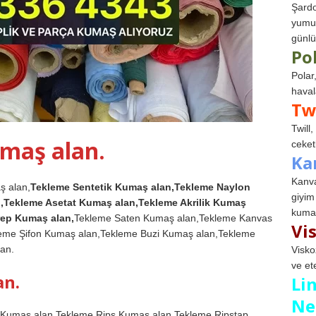
Şardo
yumuş
günlü
Po
Polar
haval
Tw
Twill
maş alan.
ceketl
Ka
Kanva
ş alan,
Tekleme Sentetik Kumaş alan,Tekleme Naylon
giyim
,Tekleme Asetat Kumaş alan,Tekleme Akrilik Kumaş
kumaş
rep Kumaş alan,
Tekleme Saten Kumaş alan,Tekleme Kanvas
Vi
eme Şifon Kumaş alan,Tekleme Buzi Kumaş alan,Tekleme
an.
Visko
ve et
an.
Li
Ne
Kumaş alan,Tekleme Rips Kumaş alan,Tekleme Ripstap