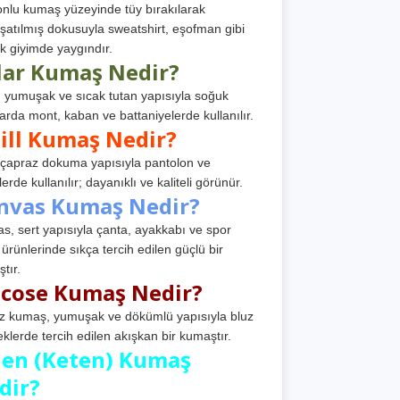
nlu kumaş yüzeyinde tüy bırakılarak
atılmış dokusuyla sweatshirt, eşofman gibi
k giyimde yaygındır.
lar Kumaş Nedir?
, yumuşak ve sıcak tutan yapısıyla soğuk
arda mont, kaban ve battaniyelerde kullanılır.
ill Kumaş Nedir?
, çapraz dokuma yapısıyla pantolon ve
erde kullanılır; dayanıklı ve kaliteli görünür.
nvas Kumaş Nedir?
s, sert yapısıyla çanta, ayakkabı ve spor
 ürünlerinde sıkça tercih edilen güçlü bir
tır.
scose Kumaş Nedir?
z kumaş, yumuşak ve dökümlü yapısıyla bluz
eklerde tercih edilen akışkan bir kumaştır.
nen (Keten) Kumaş
dir?