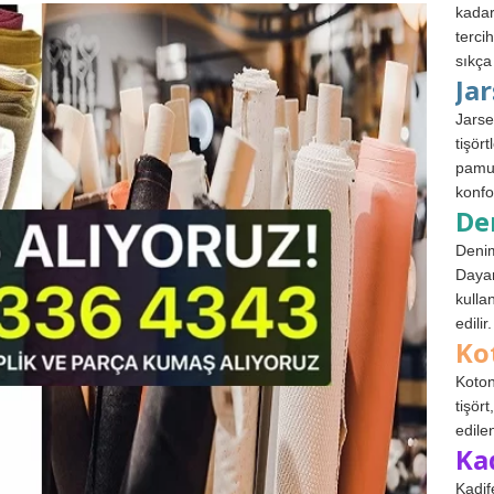
kadar
terci
sıkça
Ja
Jarse
tişör
pamuk
konfo
De
Denim
Dayan
kulla
edilir.
Ko
Koton
tişör
edile
Ka
Kadif