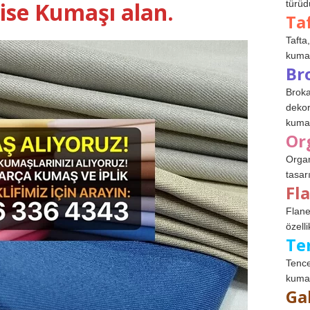
ise Kumaşı alan.
türüdü
Ta
Tafta,
kumaşl
Br
Broka
dekor
kumaş
Or
Organ
tasar
Fl
Flane
özelli
Te
Tence
kumaş
Ga