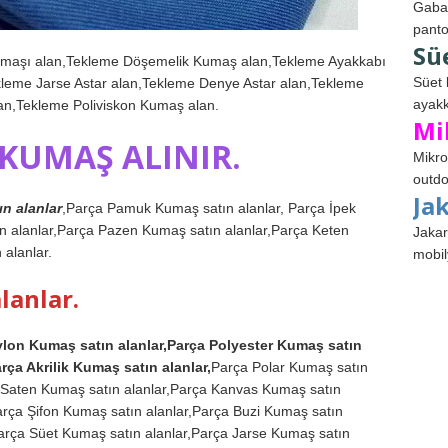
Gabar
panto
Sü
umaşı alan,Tekleme Döşemelik Kumaş alan,Tekleme Ayakkabı
Süet 
kleme Jarse Astar alan,Tekleme Denye Astar alan,Tekleme
ayakk
n,Tekleme Poliviskon Kumaş alan.
Mi
KUMAŞ ALINIR.
Mikro
outdo
Ja
n alanlar
,Parça Pamuk Kumaş satın alanlar, Parça İpek
n alanlar,Parça Pazen Kumaş satın alanlar,Parça Keten
Jakar
 alanlar.
mobil
lanlar.
ylon Kumaş satın alanlar,Parça Polyester Kumaş satın
rça Akrilik Kumaş satın alanlar,
Parça Polar Kumaş satın
a Saten Kumaş satın alanlar,Parça Kanvas Kumaş satın
arça Şifon Kumaş satın alanlar,Parça Buzi Kumaş satın
arça Süet Kumaş satın alanlar,Parça Jarse Kumaş satın