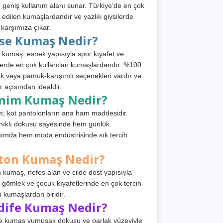
 geniş kullanım alanı sunar. Türkiye’de en çok
h edilen kumaşlardandır ve yazlık giysilerde
 karşımıza çıkar.
rse Kumaş Nedir?
 kumaş, esnek yapısıyla spor kıyafet ve
tlerde en çok kullanılan kumaşlardandır. %100
 veya pamuk-karışımlı seçenekleri vardır ve
r açısından idealdir.
nim Kumaş Nedir?
; kot pantolonların ana ham maddesidir.
ıklı dokusu sayesinde hem günlük
nımda hem moda endüstrisinde sık tercih
ton Kumaş Nedir?
 kumaş, nefes alan ve cilde dost yapısıyla
t, gömlek ve çocuk kıyafetlerinde en çok tercih
n kumaşlardan biridir.
dife Kumaş Nedir?
e kumaş yumuşak dokusu ve parlak yüzeyiyle