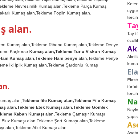
Keten
ekleme Nevresimlik Kumaş alan,Tekleme Parça Kumaş
uygun
Jakarlı Kumaş alan,Tekleme Poplin Kumaş alan.
tercih
Ta
ş alan.
Tay t
özell
rem Kumaş alan,Tekleme Ribana Kumaş alan,Tekleme Denye
Ak
kleme Kaşkorse
Kumaş alan,Tekleme Turlu Viskon Kumaş
Akril
 Ham Kumaş alan,Tekleme Ham penye
alan,Tekleme Penye
kumaş
eme İki İplik Kumaş alan,Tekleme Şardonlu Kumaş
El
Elast
an.
türüd
tercih
Na
Kumaş alan,
Tekleme file Kumaş alan,Tekleme File Kumaş
umaş alan,Tekleme Etek Kumaşı alan,Tekleme Gömlek
Naylo
ekleme Kaban Kumaşı
alan,Tekleme Çamaşır Kumaşı
yapıs
 Bluz Kumaşı alan,Tekleme Şort Kumaşı alan,Tekleme
As
ı alan,Tekleme Atlet Kumaşı alan.
Aseta