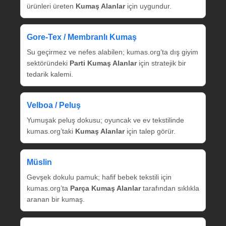
ürünleri üreten
Kumaş Alanlar
için uygundur.
Gore‑Tex / Membranlı Kumaş
Su geçirmez ve nefes alabilen; kumas.org’ta dış giyim
sektöründeki
Parti Kumaş Alanlar
için stratejik bir
tedarik kalemi.
Velboa / Peluş
Yumuşak peluş dokusu; oyuncak ve ev tekstilinde
kumas.org’taki
Kumaş Alanlar
için talep görür.
Müslin
Gevşek dokulu pamuk; hafif bebek tekstili için
kumas.org’ta
Parça Kumaş Alanlar
tarafından sıklıkla
aranan bir kumaş.