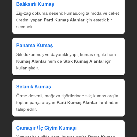
Balıksırtı Kumaş
Zig‑zag dokuma deseni; kumas.org’ta moda ve ceket
üretimi yapan
Parti Kumaş Alanlar
için estetik bir
seçenek.
Panama Kumaş
Sık dokunmuş ve dayanıklı yapı; kumas.org ile hem
Kumaş Alanlar
hem de
Stok Kumaş Alanlar
için
kullanışlıdır.
Selanik Kumaş
Örme desenli, mağaza tişörtlerinde sık; kumas.org’ta
toptan parça arayan
Parti Kumaş Alanlar
tarafından
talep edilir.
Çamaşır / İç Giyim Kumaşı
Yumuşak ve cilde dost; kumas.org’ta
Parça Kumaş