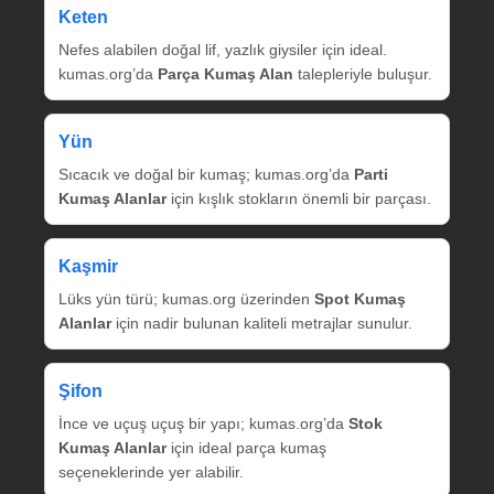
Keten
Nefes alabilen doğal lif, yazlık giysiler için ideal.
kumas.org’da
Parça Kumaş Alan
talepleriyle buluşur.
Yün
Sıcacık ve doğal bir kumaş; kumas.org’da
Parti
Kumaş Alanlar
için kışlık stokların önemli bir parçası.
Kaşmir
Lüks yün türü; kumas.org üzerinden
Spot Kumaş
Alanlar
için nadir bulunan kaliteli metrajlar sunulur.
Şifon
İnce ve uçuş uçuş bir yapı; kumas.org’da
Stok
Kumaş Alanlar
için ideal parça kumaş
seçeneklerinde yer alabilir.