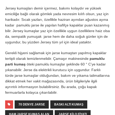
Jersey kumaşları demir içermez, bakımı kolaydır ve yüksek
emiciliğe bağlı olarak gömlek yada nevresim kılıfı olsun, yaz için
harikadır. Sıcak yazları, özellikle haziran ayından ağustos ayına
kadar pamuklu jarse ile yapılan hafifçe kapaklar puan kazanmış
bilir. Jersey kumaşlar yaz için özellikle uygun özelliklere haiz olsa
da, sempatik yumuşak jarse hem de daha soğuk günler için de
uygundur, bu yüzden Jersey tüm yıl için ideal yataktır.
Gerekli hijyeni sağlamak için jarse kumaştan yapılmış kapaklar
tertipli olarak temizlenmelidir. Çamaşır makinesinde
pamuklu
parti kumaş
öteki pamuklu kumaşlar şeklinde 60 ° C’ye kadar
yıkanabilir. Jerse da elektrikli kurutucu için uygundur. Farklı
türde jarse kumaşlar olduğundan, bakım ve yıkama talimatlarına
dikkat etmek her vakit mağazasında, ürün bilgileriyle ilgili
ayrıntılı informasyon bulabilirsiniz. Bu arada, çoğu kapak
fermuarlarla kolayca çıkarılabilir.
70 DENYE JARSE
BASKI ALTI KUMAŞ
HAM JARSE KUMAŞ ALAN
JARSE KILO FIYATI