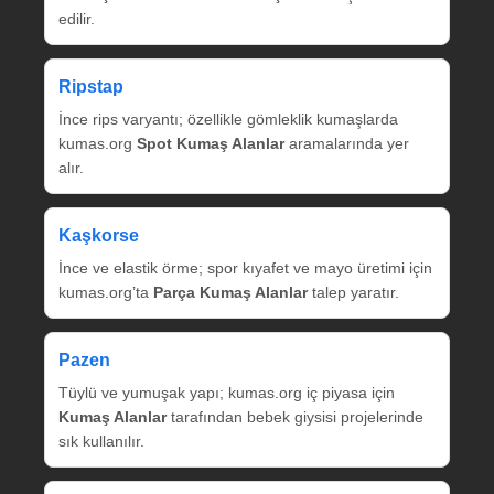
edilir.
Ripstap
İnce rips varyantı; özellikle gömleklik kumaşlarda
kumas.org
Spot Kumaş Alanlar
aramalarında yer
alır.
Kaşkorse
İnce ve elastik örme; spor kıyafet ve mayo üretimi için
kumas.org’ta
Parça Kumaş Alanlar
talep yaratır.
Pazen
Tüylü ve yumuşak yapı; kumas.org iç piyasa için
Kumaş Alanlar
tarafından bebek giysisi projelerinde
sık kullanılır.