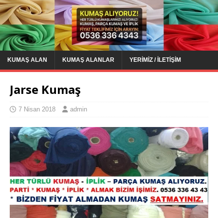
KUMAŞ ALAN
KUMAŞ ALANLAR
YERIMIZ / İLETIŞIM
Jarse Kumaş
7 Nisan 2018
admin