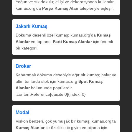
Yoğun ve sık dokulu; el işi ve dekorasyonda kullanılır.
kumas.org’da
Parça Kumaş Alan
talepleriyle eşleşir.
Jakarlı Kumaş
Dokuma desenli özel kumaş; kumas.org’da
Kumaş
Alanlar
ve toptancı
Parti Kumaş Alanlar
için önemli
bir kategori.
Brokar
Kabartmalı dokuma deseniyle ağır bir kumaş; bakır ve
altın tonlarda stok için kumas.org
Spot Kumaş
Alanlar
bölümünde popülerdir.
:contentReference[oaicite:0]{index=0}
Modal
Viskon benzeri, çok yumuşak bir kumaş; kumas.org’ta
Kumaş Alanlar
ile özellikle iç giyim ve pijama için