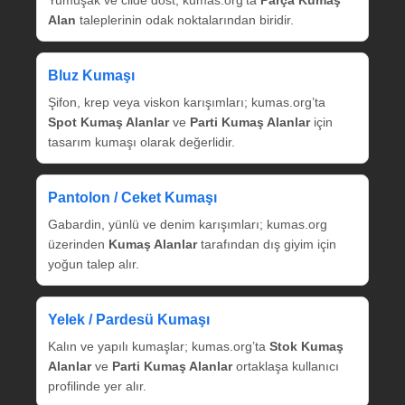
Alan
taleplerinin odak noktalarından biridir.
Bluz Kumaşı
Şifon, krep veya viskon karışımları; kumas.org’ta
Spot Kumaş Alanlar
ve
Parti Kumaş Alanlar
için
tasarım kumaşı olarak değerlidir.
Pantolon / Ceket Kumaşı
Gabardin, yünlü ve denim karışımları; kumas.org
üzerinden
Kumaş Alanlar
tarafından dış giyim için
yoğun talep alır.
Yelek / Pardesü Kumaşı
Kalın ve yapılı kumaşlar; kumas.org’ta
Stok Kumaş
Alanlar
ve
Parti Kumaş Alanlar
ortaklaşa kullanıcı
profilinde yer alır.