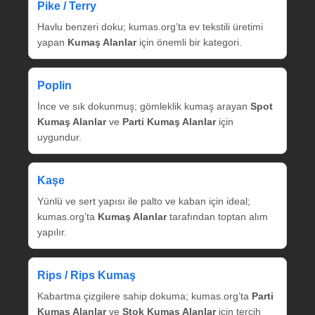
Pike / Terry
Havlu benzeri doku; kumas.org’ta ev tekstili üretimi
yapan
Kumaş Alanlar
için önemli bir kategori.
Poplin
İnce ve sık dokunmuş; gömleklik kumaş arayan
Spot
Kumaş Alanlar
ve
Parti Kumaş Alanlar
için
uygundur.
Kaşe
Yünlü ve sert yapısı ile palto ve kaban için ideal;
kumas.org’ta
Kumaş Alanlar
tarafından toptan alım
yapılır.
Rips / Rips Kumaş
Kabartma çizgilere sahip dokuma; kumas.org’ta
Parti
Kumaş Alanlar
ve
Stok Kumaş Alanlar
için tercih