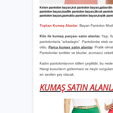
Keten pantolon bayan,kot pantolon bayan,gabardin 
pantolon bayan,kadife pantolon bayan,likralı panto
pantolon bayan,pamuklu pantolon bayan,kışlık pant
Toptan Kumaş Alanlar
. Bayan Pantolon Mode
Kilo ile kumaş parçası satın alanlar.
Yaşı, fi
pantolonlarla “arkadaştır”. Pantolonlar etek v
oldu.
Parça kumaş satın alanlar
. Pratik olmal
Pantolonlar tunikler ve bluzlar, acımasız ceketle
Kadın pantolonlarının stilleri çeşitlidir, bu n
Hangi kusurların gizlenmesi ve neyin vurgulan
en sevilen şey olacak.
KUMAŞ SATIN ALANL