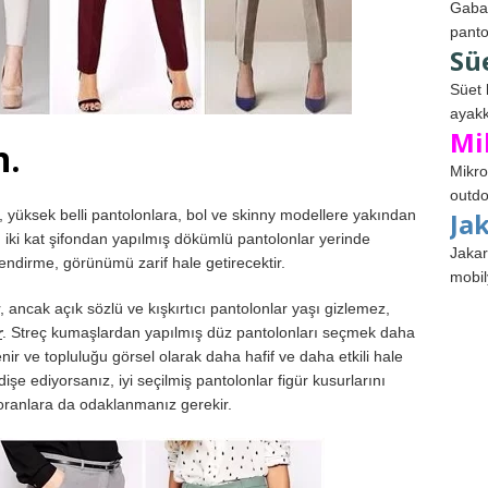
Gabar
panto
Sü
Süet 
ayakk
Mi
n.
Mikro
outdo
, yüksek belli pantolonlara, bol ve skinny modellere yakından
Ja
 iki kat şifondan yapılmış dökümlü pantolonlar yerinde
Jakar
endirme, görünümü zarif hale getirecektir.
mobil
ancak açık sözlü ve kışkırtıcı pantolonlar yaşı gizlemez,
r
. Streç kumaşlardan yapılmış düz pantolonları seçmek daha
enir ve topluluğu görsel olarak daha hafif ve daha etkili hale
işe ediyorsanız, iyi seçilmiş pantolonlar figür kusurlarını
, oranlara da odaklanmanız gerekir.