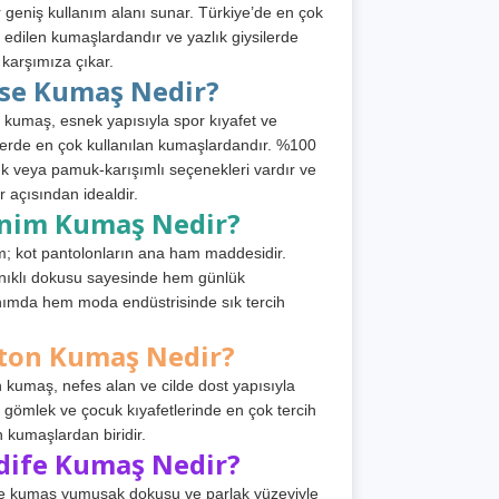
 geniş kullanım alanı sunar. Türkiye’de en çok
h edilen kumaşlardandır ve yazlık giysilerde
 karşımıza çıkar.
rse Kumaş Nedir?
 kumaş, esnek yapısıyla spor kıyafet ve
tlerde en çok kullanılan kumaşlardandır. %100
 veya pamuk-karışımlı seçenekleri vardır ve
r açısından idealdir.
nim Kumaş Nedir?
; kot pantolonların ana ham maddesidir.
ıklı dokusu sayesinde hem günlük
nımda hem moda endüstrisinde sık tercih
ton Kumaş Nedir?
 kumaş, nefes alan ve cilde dost yapısıyla
t, gömlek ve çocuk kıyafetlerinde en çok tercih
n kumaşlardan biridir.
dife Kumaş Nedir?
e kumaş yumuşak dokusu ve parlak yüzeyiyle