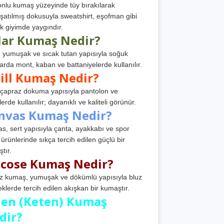
nlu kumaş yüzeyinde tüy bırakılarak
atılmış dokusuyla sweatshirt, eşofman gibi
k giyimde yaygındır.
lar Kumaş Nedir?
, yumuşak ve sıcak tutan yapısıyla soğuk
arda mont, kaban ve battaniyelerde kullanılır.
ill Kumaş Nedir?
, çapraz dokuma yapısıyla pantolon ve
erde kullanılır; dayanıklı ve kaliteli görünür.
nvas Kumaş Nedir?
s, sert yapısıyla çanta, ayakkabı ve spor
 ürünlerinde sıkça tercih edilen güçlü bir
tır.
scose Kumaş Nedir?
z kumaş, yumuşak ve dökümlü yapısıyla bluz
eklerde tercih edilen akışkan bir kumaştır.
nen (Keten) Kumaş
dir?