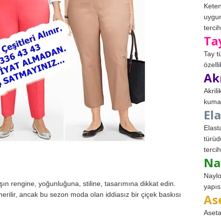
Keten
uygun
tercih
Ta
Tay t
özell
Ak
Akril
kumaş
El
Elast
türüd
tercih
Na
Naylo
n rengine, yoğunluğuna, stiline, tasarımına dikkat edin.
yapıs
nerilir, ancak bu sezon moda olan iddiasız bir çiçek baskısı
As
Aseta