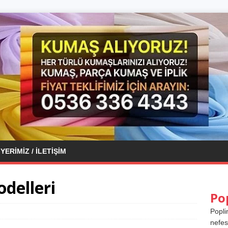
YERIMIZ / İLETIŞIM
delleri
Po
Popli
nefes