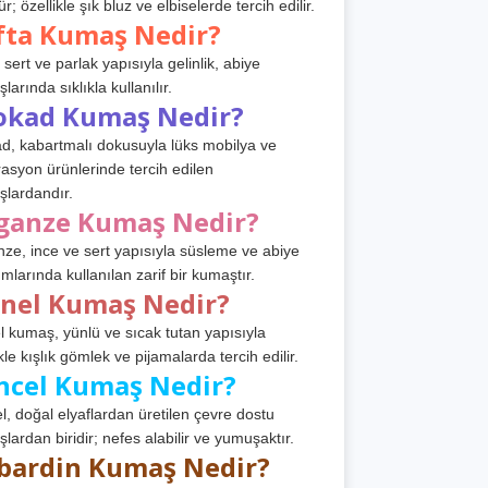
r; özellikle şık bluz ve elbiselerde tercih edilir.
fta Kumaş Nedir?
 sert ve parlak yapısıyla gelinlik, abiye
arında sıklıkla kullanılır.
okad Kumaş Nedir?
d, kabartmalı dokusuyla lüks mobilya ve
asyon ürünlerinde tercih edilen
lardandır.
ganze Kumaş Nedir?
ze, ince ve sert yapısıyla süsleme ve abiye
ımlarında kullanılan zarif bir kumaştır.
anel Kumaş Nedir?
l kumaş, yünlü ve sıcak tutan yapısıyla
kle kışlık gömlek ve pijamalarda tercih edilir.
ncel Kumaş Nedir?
l, doğal elyaflardan üretilen çevre dostu
lardan biridir; nefes alabilir ve yumuşaktır.
bardin Kumaş Nedir?