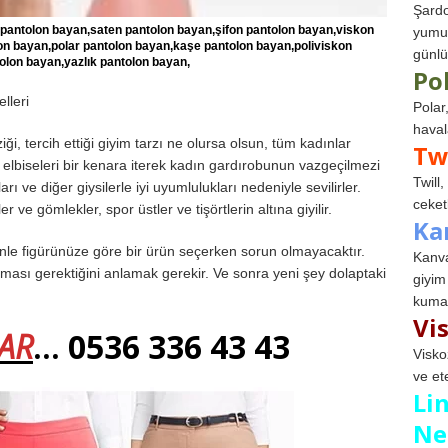
Şardo
pantolon bayan,saten pantolon bayan,şifon pantolon bayan,viskon
yumuş
lon bayan,polar pantolon bayan,kaşe pantolon bayan,poliviskon
günlü
olon bayan,yazlık pantolon bayan,
Po
lleri
Polar
haval
ziği, tercih ettiği giyim tarzı ne olursa olsun, tüm kadınlar
Tw
e elbiseleri bir kenara iterek kadın gardırobunun vazgeçilmezi
Twill
arı ve diğer giysilerle iyi uyumlulukları nedeniyle sevilirler.
ceketl
r ve gömlekler, spor üstler ve tişörtlerin altına giyilir.
Ka
edenle figürünüze göre bir ürün seçerken sorun olmayacaktır.
Kanva
ması gerektiğini anlamak gerekir. Ve sonra yeni şey dolaptaki
giyim
kumaş
Vi
AR
… 0536 336 43 43
Visko
ve et
Li
Ne