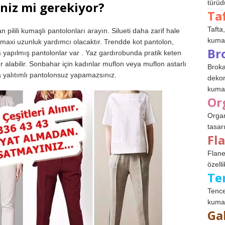
türüdü
iz mi gerekiyor?
Ta
Tafta,
n pilili kumaşlı pantolonları arayın. Silueti daha zarif hale
kumaşl
maxi uzunluk yardımcı olacaktır. Trendde kot pantolon,
Br
n
yapılmış pantolonlar var . Yaz gardırobunda pratik keten
alabilir. Sonbahar için kadınlar muflon veya muflon astarlı
Broka
da yalıtımlı pantolonsuz yapamazsınız.
dekor
kumaş
Or
Organ
tasar
Fl
Flane
özelli
Te
Tence
kumaş
Ga