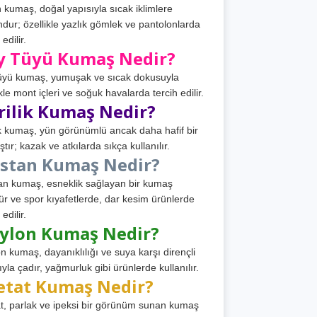
 kumaş, doğal yapısıyla sıcak iklimlere
dur; özellikle yazlık gömlek ve pantolonlarda
 edilir.
y Tüyü Kumaş Nedir?
üyü kumaş, yumuşak ve sıcak dokusuyla
ikle mont içleri ve soğuk havalarda tercih edilir.
rilik Kumaş Nedir?
ik kumaş, yün görünümlü ancak daha hafif bir
tır; kazak ve atkılarda sıkça kullanılır.
astan Kumaş Nedir?
an kumaş, esneklik sağlayan bir kumaş
ür ve spor kıyafetlerde, dar kesim ürünlerde
 edilir.
ylon Kumaş Nedir?
n kumaş, dayanıklılığı ve suya karşı dirençli
ıyla çadır, yağmurluk gibi ürünlerde kullanılır.
etat Kumaş Nedir?
t, parlak ve ipeksi bir görünüm sunan kumaş