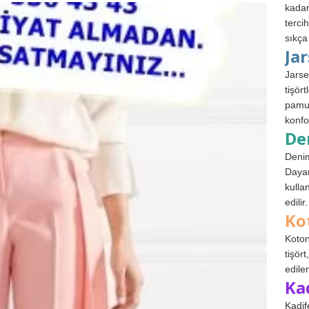
kadar
terci
sıkça
Ja
Jarse
tişör
pamuk
konfo
De
Denim
Dayan
kulla
edilir.
Ko
Koton
tişör
edile
Ka
Kadif