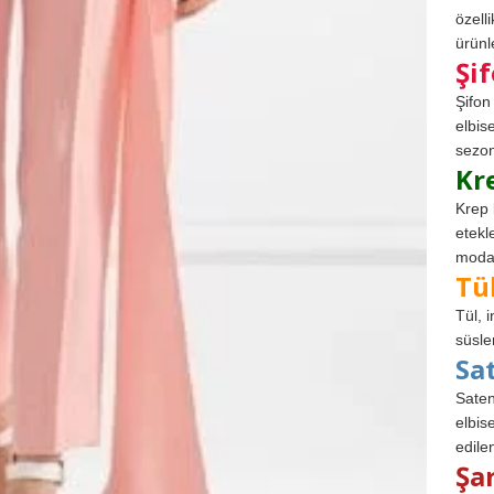
özell
ürünle
Şi
Şifon
elbis
sezon
Kr
Krep 
etekl
modad
Tü
Tül, 
süsle
Sa
Saten
elbise
edile
Şa