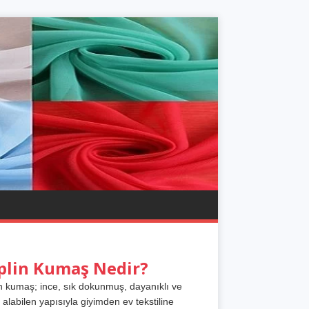
plin Kumaş Nedir?
n kumaş; ince, sık dokunmuş, dayanıklı ve
 alabilen yapısıyla giyimden ev tekstiline