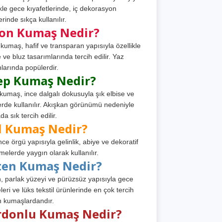
ikle gece kıyafetlerinde, iç dekorasyon
rinde sıkça kullanılır.
fon Kumaş Nedir?
 kumaş, hafif ve transparan yapısıyla özellikle
e ve bluz tasarımlarında tercih edilir. Yaz
larında popülerdir.
ep Kumaş Nedir?
kumaş, ince dalgalı dokusuyla şık elbise ve
erde kullanılır. Akışkan görünümü nedeniyle
a sık tercih edilir.
l Kumaş Nedir?
ince örgü yapısıyla gelinlik, abiye ve dekoratif
melerde yaygın olarak kullanılır.
ten Kumaş Nedir?
, parlak yüzeyi ve pürüzsüz yapısıyla gece
leri ve lüks tekstil ürünlerinde en çok tercih
n kumaşlardandır.
rdonlu Kumaş Nedir?