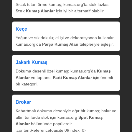
Sıcak tutan örme kumaş; kumas.org’ta stok fazlası
Stok Kumaş Alanlar
için iyi bir alternatif olabilir.
Keçe
Yoğun ve sık dokulu; el işi ve dekorasyonda kullanılır.
kumas.org’da
Parça Kumaş Alan
talepleriyle eşleşir.
Jakarlı Kumaş
Dokuma desenli özel kumaş; kumas.org’da
Kumaş
Alanlar
ve toptancı
Parti Kumaş Alanlar
için önemli
bir kategori.
Brokar
Kabartmalı dokuma deseniyle ağır bir kumaş; bakır ve
altın tonlarda stok için kumas.org
Spot Kumaş
Alanlar
bölümünde popülerdir.
:contentReference[oaicite:0]{index=0}