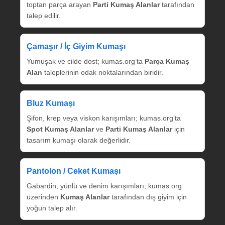
toptan parça arayan
Parti Kumaş Alanlar
tarafından
talep edilir.
Çamaşır / İç Giyim Kumaşı
Yumuşak ve cilde dost; kumas.org’ta
Parça Kumaş
Alan
taleplerinin odak noktalarından biridir.
Bluz Kumaşı
Şifon, krep veya viskon karışımları; kumas.org’ta
Spot Kumaş Alanlar
ve
Parti Kumaş Alanlar
için
tasarım kumaşı olarak değerlidir.
Pantolon / Ceket Kumaşı
Gabardin, yünlü ve denim karışımları; kumas.org
üzerinden
Kumaş Alanlar
tarafından dış giyim için
yoğun talep alır.