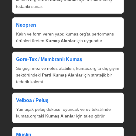
tedariki sunar.
Neopren
Kalın ve form veren yapı; kumas.org’ta performans
ürünleri üreten
Kumaş Alanlar
için uygundur.
Gore‑Tex / Membranlı Kumaş
Su geçirmez ve nefes alabilen; kumas.org’ta dış giyim
sektöründeki
Parti Kumaş Alanlar
için stratejik bir
tedarik kalemi.
Velboa / Peluş
Yumuşak peluş dokusu; oyuncak ve ev tekstilinde
kumas.org’taki
Kumaş Alanlar
için talep görür.
Müslin