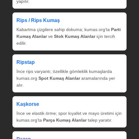
yapılır.
Rips / Rips Kumaş
Kabartma çizgilere sahip dokuma; kumas.org’ta
Parti
Kumaş Alanlar
ve
Stok Kumaş Alanlar
için tercih
edilir.
Ripstap
İnce rips varyantı; özellikle gömleklik kumaşlarda
kumas.org
Spot Kumaş Alanlar
aramalarında yer
alır.
Kaşkorse
İnce ve elastik örme; spor kıyafet ve mayo üretimi için
kumas.org’ta
Parça Kumaş Alanlar
talep yaratır.