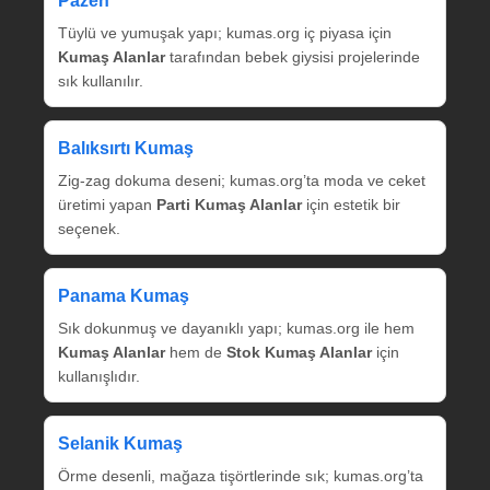
Pazen
Tüylü ve yumuşak yapı; kumas.org iç piyasa için
Kumaş Alanlar
tarafından bebek giysisi projelerinde
sık kullanılır.
Balıksırtı Kumaş
Zig‑zag dokuma deseni; kumas.org’ta moda ve ceket
üretimi yapan
Parti Kumaş Alanlar
için estetik bir
seçenek.
Panama Kumaş
Sık dokunmuş ve dayanıklı yapı; kumas.org ile hem
Kumaş Alanlar
hem de
Stok Kumaş Alanlar
için
kullanışlıdır.
Selanik Kumaş
Örme desenli, mağaza tişörtlerinde sık; kumas.org’ta