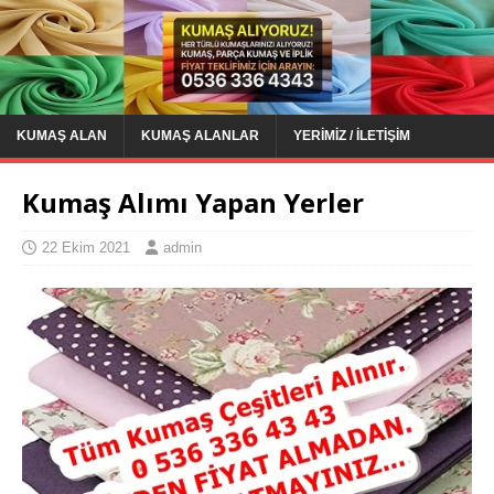
KUMAŞ ALAN
KUMAŞ ALANLAR
YERIMIZ / İLETIŞIM
Kumaş Alımı Yapan Yerler
22 Ekim 2021
admin