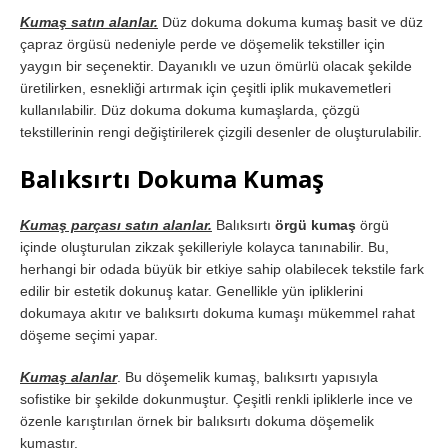
Kumaş satın alanlar.
Düz dokuma dokuma kumaş basit ve düz
çapraz örgüsü nedeniyle perde ve döşemelik tekstiller için
yaygın bir seçenektir. Dayanıklı ve uzun ömürlü olacak şekilde
üretilirken, esnekliği artırmak için çeşitli iplik mukavemetleri
kullanılabilir. Düz dokuma dokuma kumaşlarda, çözgü
tekstillerinin rengi değiştirilerek çizgili desenler de oluşturulabilir.
Balıksırtı Dokuma Kumaş
Kumaş parçası satın alanlar.
Balıksırtı
örgü kumaş
örgü
içinde oluşturulan zikzak şekilleriyle kolayca tanınabilir. Bu,
herhangi bir odada büyük bir etkiye sahip olabilecek tekstile fark
edilir bir estetik dokunuş katar. Genellikle yün ipliklerini
dokumaya akıtır ve balıksırtı dokuma kumaşı mükemmel rahat
döşeme seçimi yapar.
Kumaş alanlar
. Bu döşemelik kumaş, balıksırtı yapısıyla
sofistike bir şekilde dokunmuştur. Çeşitli renkli ipliklerle ince ve
özenle karıştırılan örnek bir balıksırtı dokuma döşemelik
kumaştır.