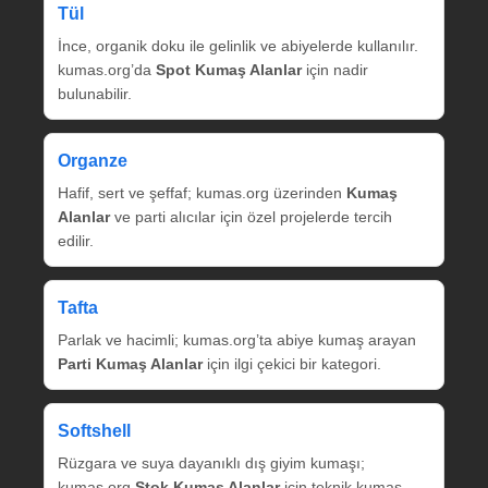
Tül
İnce, organik doku ile gelinlik ve abiyelerde kullanılır.
kumas.org’da
Spot Kumaş Alanlar
için nadir
bulunabilir.
Organze
Hafif, sert ve şeffaf; kumas.org üzerinden
Kumaş
Alanlar
ve parti alıcılar için özel projelerde tercih
edilir.
Tafta
Parlak ve hacimli; kumas.org’ta abiye kumaş arayan
Parti Kumaş Alanlar
için ilgi çekici bir kategori.
Softshell
Rüzgara ve suya dayanıklı dış giyim kumaşı;
kumas.org
Stok Kumaş Alanlar
için teknik kumaş