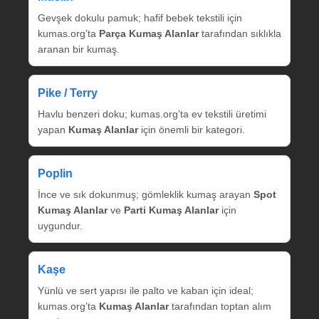
Gevşek dokulu pamuk; hafif bebek tekstili için
kumas.org’ta
Parça Kumaş Alanlar
tarafından sıklıkla
aranan bir kumaş.
Pike / Terry
Havlu benzeri doku; kumas.org’ta ev tekstili üretimi
yapan
Kumaş Alanlar
için önemli bir kategori.
Poplin
İnce ve sık dokunmuş; gömleklik kumaş arayan
Spot
Kumaş Alanlar
ve
Parti Kumaş Alanlar
için
uygundur.
Kaşe
Yünlü ve sert yapısı ile palto ve kaban için ideal;
kumas.org’ta
Kumaş Alanlar
tarafından toptan alım