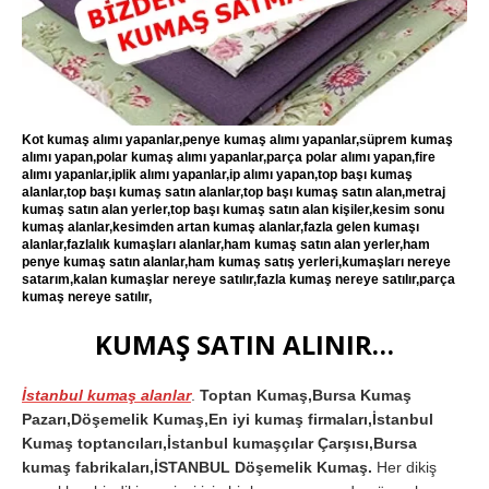
Kot kumaş alımı yapanlar,penye kumaş alımı yapanlar,süprem kumaş
alımı yapan,polar kumaş alımı yapanlar,parça polar alımı yapan,fire
alımı yapanlar,iplik alımı yapanlar,ip alımı yapan,top başı kumaş
alanlar,top başı kumaş satın alanlar,top başı kumaş satın alan,metraj
kumaş satın alan yerler,top başı kumaş satın alan kişiler,kesim sonu
kumaş alanlar,kesimden artan kumaş alanlar,fazla gelen kumaşı
alanlar,fazlalık kumaşları alanlar,ham kumaş satın alan yerler,ham
penye kumaş satın alanlar,ham kumaş satış yerleri,kumaşları nereye
satarım,kalan kumaşlar nereye satılır,fazla kumaş nereye satılır,parça
kumaş nereye satılır,
KUMAŞ SATIN ALINIR…
İstanbul kumaş alanlar
.
Toptan Kumaş,Bursa Kumaş
Pazarı,Döşemelik Kumaş,En iyi kumaş firmaları,İstanbul
Kumaş toptancıları,İstanbul kumaşçılar Çarşısı,Bursa
kumaş fabrikaları,İSTANBUL Döşemelik Kumaş.
Her dikiş