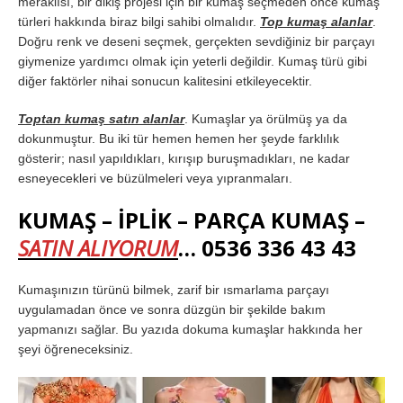
meraklısı, bir dikiş projesi için bir kumaş seçmeden önce kumaş
türleri hakkında biraz bilgi sahibi olmalıdır.
Top kumaş alanlar
.
Doğru renk ve deseni seçmek, gerçekten sevdiğiniz bir parçayı
giymenize yardımcı olmak için yeterli değildir. Kumaş türü gibi
diğer faktörler nihai sonucun kalitesini etkileyecektir.
Toptan kumaş satın alanlar
. Kumaşlar ya örülmüş ya da
dokunmuştur. Bu iki tür hemen hemen her şeyde farklılık
gösterir; nasıl yapıldıkları, kırışıp buruşmadıkları, ne kadar
esneyecekleri ve büzülmeleri veya yıpranmaları.
KUMAŞ – İPLİK – PARÇA KUMAŞ –
SATIN ALIYORUM
… 0536 336 43 43
Kumaşınızın türünü bilmek, zarif bir ısmarlama parçayı
uygulamadan önce ve sonra düzgün bir şekilde bakım
yapmanızı sağlar. Bu yazıda dokuma kumaşlar hakkında her
şeyi öğreneceksiniz.