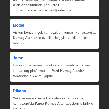
Alanlar
bölümünde popülerdir.
:contentReference[oaicite:0]{index=0}
Modal
Viskon benzeri, çok yumuşak bir kumaş; kumas.org’ta
Kumaş Alanlar
ile özellikle iç giyim ve pijama için
talep görür.
Jarse
Esnek örme kumaş, tişört ve spor kıyafetlerde yaygın;
kumas.org platformunda
Parti Kumaş Alanlar
tarafından sık alımı yapılır.
Ribana
Yaka ve manşetlerde kullanılan kabartılı örme;
kumas.org’da
Parça Kumaş Alan
talepleriyle birlikte
bulunur.