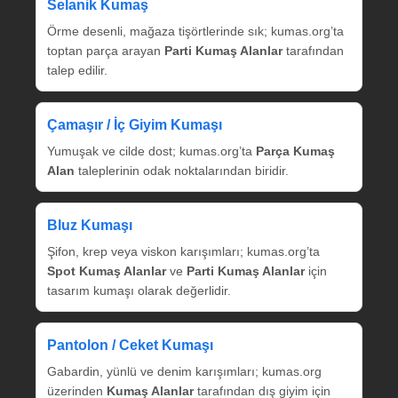
Selanik Kumaş
Örme desenli, mağaza tişörtlerinde sık; kumas.org’ta
toptan parça arayan
Parti Kumaş Alanlar
tarafından
talep edilir.
Çamaşır / İç Giyim Kumaşı
Yumuşak ve cilde dost; kumas.org’ta
Parça Kumaş
Alan
taleplerinin odak noktalarından biridir.
Bluz Kumaşı
Şifon, krep veya viskon karışımları; kumas.org’ta
Spot Kumaş Alanlar
ve
Parti Kumaş Alanlar
için
tasarım kumaşı olarak değerlidir.
Pantolon / Ceket Kumaşı
Gabardin, yünlü ve denim karışımları; kumas.org
üzerinden
Kumaş Alanlar
tarafından dış giyim için