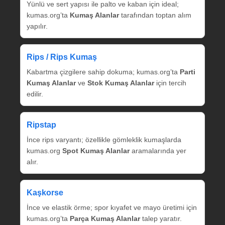
Yünlü ve sert yapısı ile palto ve kaban için ideal;
kumas.org’ta
Kumaş Alanlar
tarafından toptan alım
yapılır.
Rips / Rips Kumaş
Kabartma çizgilere sahip dokuma; kumas.org’ta
Parti
Kumaş Alanlar
ve
Stok Kumaş Alanlar
için tercih
edilir.
Ripstap
İnce rips varyantı; özellikle gömleklik kumaşlarda
kumas.org
Spot Kumaş Alanlar
aramalarında yer
alır.
Kaşkorse
İnce ve elastik örme; spor kıyafet ve mayo üretimi için
kumas.org’ta
Parça Kumaş Alanlar
talep yaratır.