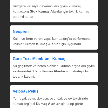
Rüzgara ve suya dayanıklı dış giyim kumaşı;
kumas.org
Stok Kumaş Alanlar
için teknik kumaş
tedariki sunar.
Neopren
Kalın ve form veren yapı; kumas.org’ta performans
ürünleri üreten
Kumaş Alanlar
için uygundur.
Gore‑Tex / Membranlı Kumaş
Su geçirmez ve nefes alabilen; kumas.org’ta dış giyim
sektöründeki
Parti Kumaş Alanlar
için stratejik bir
tedarik kalemi.
Velboa / Peluş
Yumuşak peluş dokusu; oyuncak ve ev tekstilinde
kumas.org’taki
Kumaş Alanlar
için talep görür.