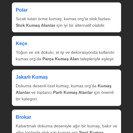
Polar
Sıcak tutan örme kumaş; kumas.org’ta stok fazlası
Stok Kumaş Alanlar
için iyi bir alternatif olabilir.
Keçe
Yoğun ve sık dokulu; el işi ve dekorasyonda kullanılır.
kumas.org’da
Parça Kumaş Alan
talepleriyle eşleşir.
Jakarlı Kumaş
Dokuma desenli özel kumaş; kumas.org’da
Kumaş
Alanlar
ve toptancı
Parti Kumaş Alanlar
için önemli
bir kategori.
Brokar
Kabartmalı dokuma deseniyle ağır bir kumaş; bakır ve
altın tonlarda stok için kumas.org
Spot Kumaş