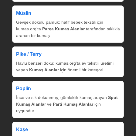
Müslin
Gevşek dokulu pamuk; hafif bebek tekstili için
kumas.org’ta
Parça Kumaş Alanlar
tarafından sıklıkla
aranan bir kumaş.
Pike / Terry
Havlu benzeri doku; kumas.org’ta ev tekstili üretimi
yapan
Kumaş Alanlar
için önemli bir kategori.
Poplin
İnce ve sık dokunmuş; gömleklik kumaş arayan
Spot
Kumaş Alanlar
ve
Parti Kumaş Alanlar
için
uygundur.
Kaşe