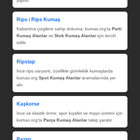
yapılır.
Rips / Rips Kumaş
Kabartma çizgilere sahip dokuma; kumas.org’ta
Parti
Kumaş Alanlar
ve
Stok Kumaş Alanlar
için tercih
edilir.
Ripstap
İnce rips varyantı; özellikle gömleklik kumaşlarda
kumas.org
Spot Kumaş Alanlar
aramalarında yer
alır.
Kaşkorse
İnce ve elastik örme; spor kıyafet ve mayo üretimi için
kumas.org’ta
Parça Kumaş Alanlar
talep yaratır.
Pazen