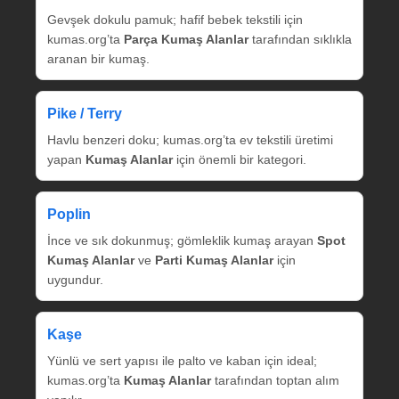
Gevşek dokulu pamuk; hafif bebek tekstili için
kumas.org’ta
Parça Kumaş Alanlar
tarafından sıklıkla
aranan bir kumaş.
Pike / Terry
Havlu benzeri doku; kumas.org’ta ev tekstili üretimi
yapan
Kumaş Alanlar
için önemli bir kategori.
Poplin
İnce ve sık dokunmuş; gömleklik kumaş arayan
Spot
Kumaş Alanlar
ve
Parti Kumaş Alanlar
için
uygundur.
Kaşe
Yünlü ve sert yapısı ile palto ve kaban için ideal;
kumas.org’ta
Kumaş Alanlar
tarafından toptan alım