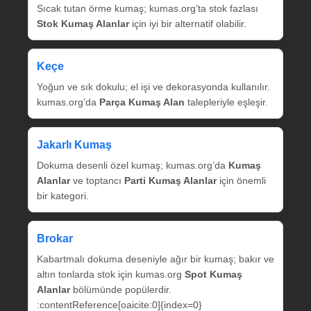
Sıcak tutan örme kumaş; kumas.org’ta stok fazlası
Stok Kumaş Alanlar
için iyi bir alternatif olabilir.
Keçe
Yoğun ve sık dokulu; el işi ve dekorasyonda kullanılır.
kumas.org’da
Parça Kumaş Alan
talepleriyle eşleşir.
Jakarlı Kumaş
Dokuma desenli özel kumaş; kumas.org’da
Kumaş
Alanlar
ve toptancı
Parti Kumaş Alanlar
için önemli
bir kategori.
Brokar
Kabartmalı dokuma deseniyle ağır bir kumaş; bakır ve
altın tonlarda stok için kumas.org
Spot Kumaş
Alanlar
bölümünde popülerdir.
:contentReference[oaicite:0]{index=0}