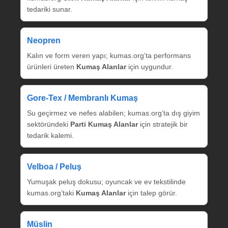
tedariki sunar.
Neopren
Kalın ve form veren yapı; kumas.org’ta performans
ürünleri üreten
Kumaş Alanlar
için uygundur.
Gore‑Tex / Membranlı Kumaş
Su geçirmez ve nefes alabilen; kumas.org’ta dış giyim
sektöründeki
Parti Kumaş Alanlar
için stratejik bir
tedarik kalemi.
Velboa / Peluş
Yumuşak peluş dokusu; oyuncak ve ev tekstilinde
kumas.org’taki
Kumaş Alanlar
için talep görür.
Müslin