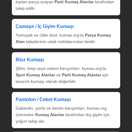
toptan parça arayan
Parti Kumaş Alanlar
tarafından
talep edilir.
Çamaşır / İç Giyim Kumaşı
Yumuşak ve cilde dost; kumas.org’ta
Parça Kumaş
Alan
taleplerinin odak noktalarından biridir.
Bluz Kumaşı
Şifon, krep veya viskon karışımları; kumas.org’ta
Spot Kumaş Alanlar
ve
Parti Kumaş Alanlar
için
tasarım kumaşı olarak değerlidir.
Pantolon / Ceket Kumaşı
Gabardin, yünlü ve denim karışımları; kumas.org
üzerinden
Kumaş Alanlar
tarafından dış giyim için
yoğun talep alır.