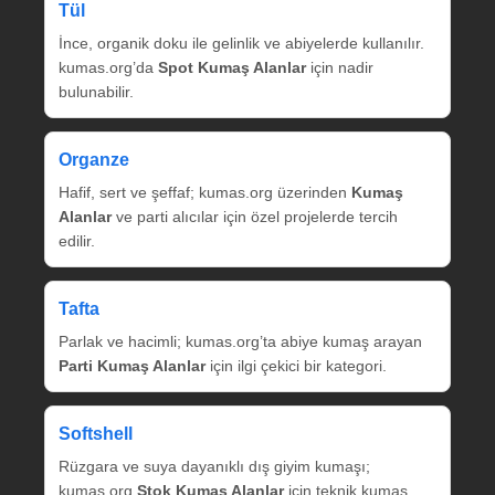
Tül
İnce, organik doku ile gelinlik ve abiyelerde kullanılır.
kumas.org’da
Spot Kumaş Alanlar
için nadir
bulunabilir.
Organze
Hafif, sert ve şeffaf; kumas.org üzerinden
Kumaş
Alanlar
ve parti alıcılar için özel projelerde tercih
edilir.
Tafta
Parlak ve hacimli; kumas.org’ta abiye kumaş arayan
Parti Kumaş Alanlar
için ilgi çekici bir kategori.
Softshell
Rüzgara ve suya dayanıklı dış giyim kumaşı;
kumas.org
Stok Kumaş Alanlar
için teknik kumaş