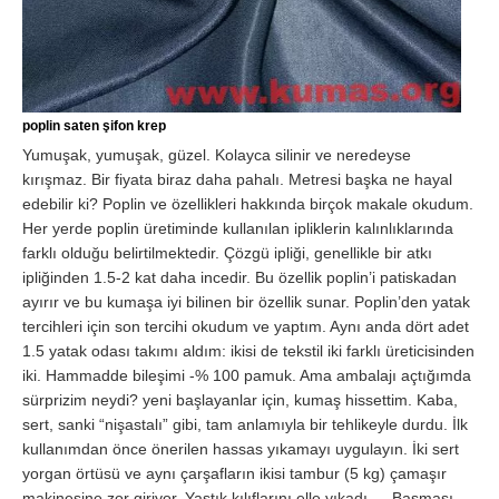
poplin saten şifon krep
Yumuşak, yumuşak, güzel. Kolayca silinir ve neredeyse
kırışmaz. Bir fiyata biraz daha pahalı. Metresi başka ne hayal
edebilir ki? Poplin ve özellikleri hakkında birçok makale okudum.
Her yerde poplin üretiminde kullanılan ipliklerin kalınlıklarında
farklı olduğu belirtilmektedir. Çözgü ipliği, genellikle bir atkı
ipliğinden 1.5-2 kat daha incedir. Bu özellik poplin’i patiskadan
ayırır ve bu kumaşa iyi bilinen bir özellik sunar. Poplin’den yatak
tercihleri ​​için son tercihi okudum ve yaptım. Aynı anda dört adet
1.5 yatak odası takımı aldım: ikisi de tekstil iki farklı üreticisinden
iki. Hammadde bileşimi -% 100 pamuk. Ama ambalajı açtığımda
sürprizim neydi? yeni başlayanlar için, kumaş hissettim. Kaba,
sert, sanki “nişastalı” gibi, tam anlamıyla bir tehlikeyle durdu. İlk
kullanımdan önce önerilen hassas yıkamayı uygulayın. İki sert
yorgan örtüsü ve aynı çarşafların ikisi tambur (5 kg) çamaşır
makinesine zor giriyor. Yastık kılıflarını elle yıkadı … Basması