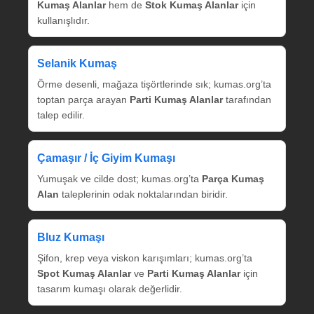
Kumaş Alanlar
hem de
Stok Kumaş Alanlar
için
kullanışlıdır.
Selanik Kumaş
Örme desenli, mağaza tişörtlerinde sık; kumas.org’ta
toptan parça arayan
Parti Kumaş Alanlar
tarafından
talep edilir.
Çamaşır / İç Giyim Kumaşı
Yumuşak ve cilde dost; kumas.org’ta
Parça Kumaş
Alan
taleplerinin odak noktalarından biridir.
Bluz Kumaşı
Şifon, krep veya viskon karışımları; kumas.org’ta
Spot Kumaş Alanlar
ve
Parti Kumaş Alanlar
için
tasarım kumaşı olarak değerlidir.