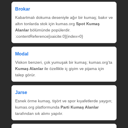
Brokar
Kabartmalı dokuma deseniyle ağır bir kumaş; bakır ve
altın tonlarda stok için kumas.org
Spot Kumaş
Alanlar
bölümünde popülerdir.
:contentReference[oaicite:0]{index=0}
Modal
Viskon benzeri, çok yumuşak bir kumaş; kumas.org’ta
Kumaş Alanlar
ile özellikle iç giyim ve pijama için
talep görür.
Jarse
Esnek örme kumaş, tişört ve spor kıyafetlerde yaygın;
kumas.org platformunda
Parti Kumaş Alanlar
tarafından sık alımı yapılır.