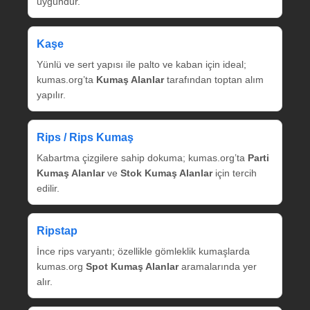
uygundur.
Kaşe
Yünlü ve sert yapısı ile palto ve kaban için ideal;
kumas.org’ta
Kumaş Alanlar
tarafından toptan alım
yapılır.
Rips / Rips Kumaş
Kabartma çizgilere sahip dokuma; kumas.org’ta
Parti
Kumaş Alanlar
ve
Stok Kumaş Alanlar
için tercih
edilir.
Ripstap
İnce rips varyantı; özellikle gömleklik kumaşlarda
kumas.org
Spot Kumaş Alanlar
aramalarında yer
alır.