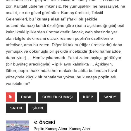
zor. Kalitatif ütüleme imkansız. Ne yumuşaklık, ne hassasiyet, ne
asalet, ne de güzel görünüm. Kumaş üreticisi, Tekstil
Gelenekleri, bu “
kumaş alanlar
” (farklı bir şekilde
adlandırılamaz) kendi özelliğine göre (bana açıklandığı gibi) eşit
kalınlıktaki ipliklerden üretmektedir. Ancak, web sitesinde yer
alan bilgilerdeki resmi olarak resmen poplin’in özelliklerine
atfediyor, ama bu zaten. Diğer iki takım (diğer üreticilerin) daha
yumuşak ve dokunuşlu bir şekilde incelticidir (belki hammadde
daha iyidir) … Henüz yıkanmadı. Fakat zaten açıkça görülüyor
(bir büyüteç aracılığıyla) – iplik aynı kalınlıkta … Açıklayın,
lütfen, poplin hakkındaki her makalede atıfta bulunulan tuval
yüzeyinde küçük bir rahatlama yoksa, bu kumaşa poplin adı
verilebilir mi?
DABIL
GÖMLEK KUMAŞI
KREP
SANDY
SATEN
ŞIFON
ÖNCEKI
Poplin Kumaş Alınır. Kumaş Alan.