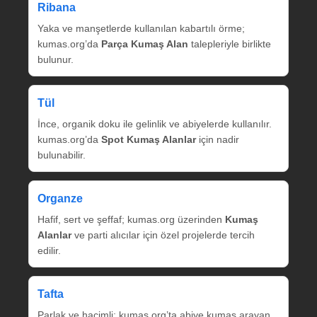
Ribana
Yaka ve manşetlerde kullanılan kabartılı örme;
kumas.org’da
Parça Kumaş Alan
talepleriyle birlikte
bulunur.
Tül
İnce, organik doku ile gelinlik ve abiyelerde kullanılır.
kumas.org’da
Spot Kumaş Alanlar
için nadir
bulunabilir.
Organze
Hafif, sert ve şeffaf; kumas.org üzerinden
Kumaş
Alanlar
ve parti alıcılar için özel projelerde tercih
edilir.
Tafta
Parlak ve hacimli; kumas.org’ta abiye kumaş arayan