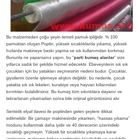
Bu malzemeden çoğu şeyin temeli pamuk ipliğidir. % 100
pamuktan oluşan Poplin, yüksek sıcaklıklarda yıkama, yüksek
hızlarda makineye baskı yapma ve sık kullanımdan korkmaz.
Bununla ne yaparsanız yapın, bu “
parti kumaş alanlar
” size
yıllarca sadık bir şekilde hizmet edecektir. Ebeveynlerin sık sık
çocukları için bu yatakları seçmesinin nedeni budur. Çocuklar,
giysilerini özenle işlemeye alışkın değildir; bu nedenle, çocuk
yatakta sık sık lekeleri, kurabiye veya hayvan kıllarından
kırıntıları bulabilirsiniz. Bu kumaş tüm sıkıntılara dayanır ve
tekrarlanan yıkamadan sonra bile orijinal görüntüsünü alır.
Sentetik elyaf ilavesi ile poplinden gelen şeylere dikkat
edilmelidir. Bir çamaşır makinesinde yıkarken, “hassas yıkama”
modunu kullanmak daha iyidir ve 40 derecenin üzerindeki
sıcaklığı geçmeyin. Yüksek bir sıcaklıkta yıkamaya karar
verirseniz, malzeme birkaç santimetre küçülebilir ve azalabilir.