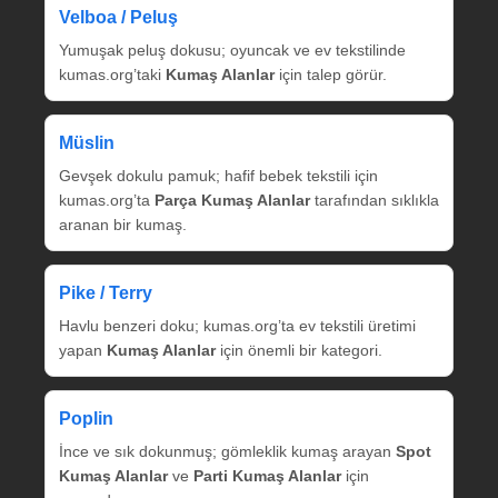
Velboa / Peluş
Yumuşak peluş dokusu; oyuncak ve ev tekstilinde
kumas.org’taki
Kumaş Alanlar
için talep görür.
Müslin
Gevşek dokulu pamuk; hafif bebek tekstili için
kumas.org’ta
Parça Kumaş Alanlar
tarafından sıklıkla
aranan bir kumaş.
Pike / Terry
Havlu benzeri doku; kumas.org’ta ev tekstili üretimi
yapan
Kumaş Alanlar
için önemli bir kategori.
Poplin
İnce ve sık dokunmuş; gömleklik kumaş arayan
Spot
Kumaş Alanlar
ve
Parti Kumaş Alanlar
için