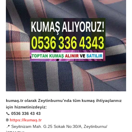
kumaş.tr olarak Zeytinburnu’nda tüm kumaş ihtiyaçlarınız
için hizmetinizdeyiz:
📞
0536 336 43 43
🌐
https://kumaş.tr
📍 Seyitnizam Mah. G.25 Sokak No:30/A, Zeytinburnu/