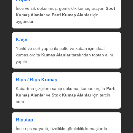
İnce ve sık dokunmuş; gömleklik kumaş arayan
Spot
Kumaş Alanlar
ve
Parti Kumaş Alanlar
için
uygundur.
Kaşe
Yünlü ve sert yapısı ile palto ve kaban için ideal;
kumas.org’ta
Kumaş Alanlar
tarafından toptan alım
yapılır.
Rips / Rips Kumaş
Kabartma çizgilere sahip dokuma; kumas.org’ta
Parti
Kumaş Alanlar
ve
Stok Kumaş Alanlar
için tercih
edilir.
Ripstap
İnce rips varyantı; özellikle gömleklik kumaşlarda