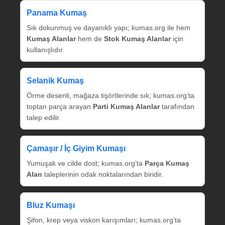
Panama Kumaş
Sık dokunmuş ve dayanıklı yapı; kumas.org ile hem
Kumaş Alanlar
hem de
Stok Kumaş Alanlar
için
kullanışlıdır.
Selanik Kumaş
Örme desenli, mağaza tişörtlerinde sık; kumas.org’ta
toptan parça arayan
Parti Kumaş Alanlar
tarafından
talep edilir.
Çamaşır / İç Giyim Kumaşı
Yumuşak ve cilde dost; kumas.org’ta
Parça Kumaş
Alan
taleplerinin odak noktalarından biridir.
Bluz Kumaşı
Şifon, krep veya viskon karışımları; kumas.org’ta