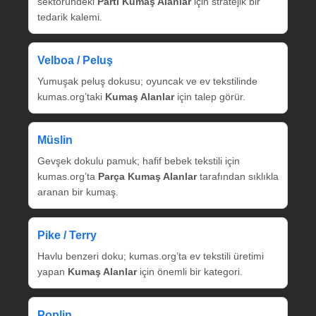
sektöründeki
Parti Kumaş Alanlar
için stratejik bir
tedarik kalemi.
Velboa / Peluş
Yumuşak peluş dokusu; oyuncak ve ev tekstilinde
kumas.org’taki
Kumaş Alanlar
için talep görür.
Müslin
Gevşek dokulu pamuk; hafif bebek tekstili için
kumas.org’ta
Parça Kumaş Alanlar
tarafından sıklıkla
aranan bir kumaş.
Pike / Terry
Havlu benzeri doku; kumas.org’ta ev tekstili üretimi
yapan
Kumaş Alanlar
için önemli bir kategori.
Poplin