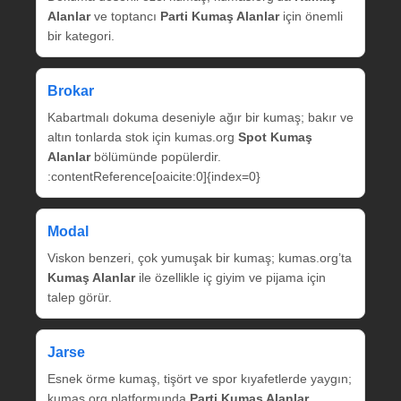
Alanlar
ve toptancı
Parti Kumaş Alanlar
için önemli
bir kategori.
Brokar
Kabartmalı dokuma deseniyle ağır bir kumaş; bakır ve
altın tonlarda stok için kumas.org
Spot Kumaş
Alanlar
bölümünde popülerdir.
:contentReference[oaicite:0]{index=0}
Modal
Viskon benzeri, çok yumuşak bir kumaş; kumas.org’ta
Kumaş Alanlar
ile özellikle iç giyim ve pijama için
talep görür.
Jarse
Esnek örme kumaş, tişört ve spor kıyafetlerde yaygın;
kumas.org platformunda
Parti Kumaş Alanlar