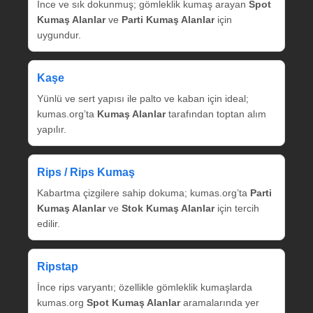
İnce ve sık dokunmuş; gömleklik kumaş arayan
Spot
Kumaş Alanlar
ve
Parti Kumaş Alanlar
için
uygundur.
Kaşe
Yünlü ve sert yapısı ile palto ve kaban için ideal;
kumas.org’ta
Kumaş Alanlar
tarafından toptan alım
yapılır.
Rips / Rips Kumaş
Kabartma çizgilere sahip dokuma; kumas.org’ta
Parti
Kumaş Alanlar
ve
Stok Kumaş Alanlar
için tercih
edilir.
Ripstap
İnce rips varyantı; özellikle gömleklik kumaşlarda
kumas.org
Spot Kumaş Alanlar
aramalarında yer