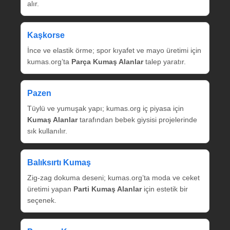
alır.
Kaşkorse
İnce ve elastik örme; spor kıyafet ve mayo üretimi için
kumas.org’ta
Parça Kumaş Alanlar
talep yaratır.
Pazen
Tüylü ve yumuşak yapı; kumas.org iç piyasa için
Kumaş Alanlar
tarafından bebek giysisi projelerinde
sık kullanılır.
Balıksırtı Kumaş
Zig‑zag dokuma deseni; kumas.org’ta moda ve ceket
üretimi yapan
Parti Kumaş Alanlar
için estetik bir
seçenek.