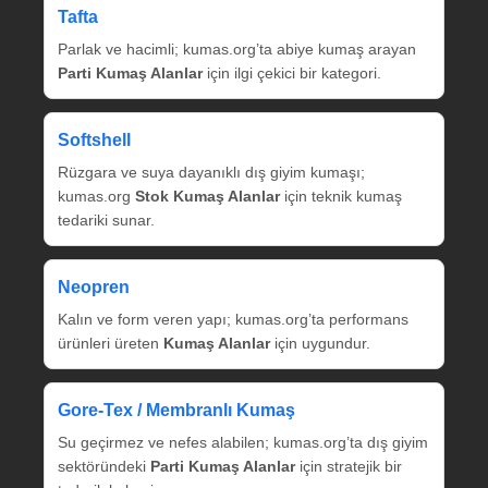
Tafta
Parlak ve hacimli; kumas.org’ta abiye kumaş arayan
Parti Kumaş Alanlar
için ilgi çekici bir kategori.
Softshell
Rüzgara ve suya dayanıklı dış giyim kumaşı;
kumas.org
Stok Kumaş Alanlar
için teknik kumaş
tedariki sunar.
Neopren
Kalın ve form veren yapı; kumas.org’ta performans
ürünleri üreten
Kumaş Alanlar
için uygundur.
Gore‑Tex / Membranlı Kumaş
Su geçirmez ve nefes alabilen; kumas.org’ta dış giyim
sektöründeki
Parti Kumaş Alanlar
için stratejik bir