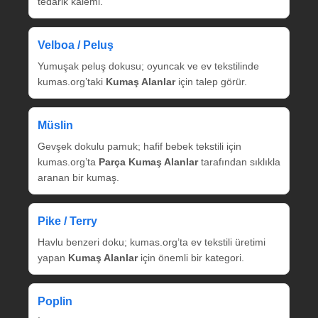
tedarik kalemi.
Velboa / Peluş
Yumuşak peluş dokusu; oyuncak ve ev tekstilinde
kumas.org’taki
Kumaş Alanlar
için talep görür.
Müslin
Gevşek dokulu pamuk; hafif bebek tekstili için
kumas.org’ta
Parça Kumaş Alanlar
tarafından sıklıkla
aranan bir kumaş.
Pike / Terry
Havlu benzeri doku; kumas.org’ta ev tekstili üretimi
yapan
Kumaş Alanlar
için önemli bir kategori.
Poplin