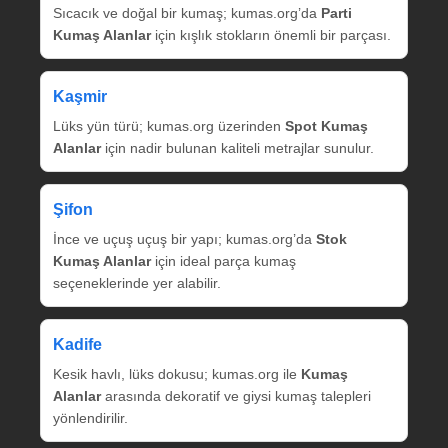
Sıcacık ve doğal bir kumaş; kumas.org’da
Parti
Kumaş Alanlar
için kışlık stokların önemli bir parçası.
Kaşmir
Lüks yün türü; kumas.org üzerinden
Spot Kumaş
Alanlar
için nadir bulunan kaliteli metrajlar sunulur.
Şifon
İnce ve uçuş uçuş bir yapı; kumas.org’da
Stok
Kumaş Alanlar
için ideal parça kumaş
seçeneklerinde yer alabilir.
Kadife
Kesik havlı, lüks dokusu; kumas.org ile
Kumaş
Alanlar
arasında dekoratif ve giysi kumaş talepleri
yönlendirilir.