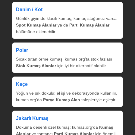
Denim / Kot
Günlük giyimde klasik kumaş; kumaş stoğunuz varsa
Spot Kumaş Alanlar
ya da
Parti Kumaş Alanlar
bölümüne eklenebilir.
Polar
Sıcak tutan örme kumaş; kumas.org’ta stok fazlası
Stok Kumaş Alanlar
için iyi bir alternatif olabilir.
Keçe
Yoğun ve sık dokulu; el işi ve dekorasyonda kullanılır.
kumas.org’da
Parça Kumaş Alan
talepleriyle eşleşir.
Jakarlı Kumaş
Dokuma desenli özel kumaş; kumas.org’da
Kumaş
Alanlar
ve toptancı
Parti Kumaş Alanlar
için önemli