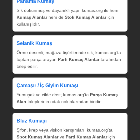
Panama Kumaş
Sık dokunmuş ve dayanıklı yapı; kumas.org ile hem
Kumaş Alanlar
hem de
Stok Kumaş Alanlar
için
kullanışlıdır.
Selanik Kumaş
Örme desenli, mağaza tişörtlerinde sık; kumas.org’ta
toptan parça arayan
Parti Kumaş Alanlar
tarafından
talep edilir.
Çamaşır / İç Giyim Kumaşı
Yumuşak ve cilde dost; kumas.org’ta
Parça Kumaş
Alan
taleplerinin odak noktalarından biridir.
Bluz Kumaşı
Şifon, krep veya viskon karışımları; kumas.org’ta
Spot Kumaş Alanlar
ve
Parti Kumaş Alanlar
için