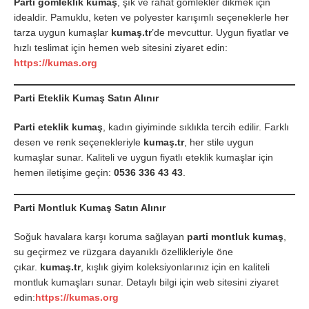
Parti gömleklik kumaş
, şık ve rahat gömlekler dikmek için
idealdir. Pamuklu, keten ve polyester karışımlı seçeneklerle her
tarza uygun kumaşlar
kumaş.tr
’de mevcuttur. Uygun fiyatlar ve
hızlı teslimat için hemen web sitesini ziyaret edin:
https://kumas.org
Parti Eteklik Kumaş Satın Alınır
Parti eteklik kumaş
, kadın giyiminde sıklıkla tercih edilir. Farklı
desen ve renk seçenekleriyle
kumaş.tr
, her stile uygun
kumaşlar sunar. Kaliteli ve uygun fiyatlı eteklik kumaşlar için
hemen iletişime geçin:
0536 336 43 43
.
Parti Montluk Kumaş Satın Alınır
Soğuk havalara karşı koruma sağlayan
parti montluk kumaş
,
su geçirmez ve rüzgara dayanıklı özellikleriyle öne
çıkar.
kumaş.tr
, kışlık giyim koleksiyonlarınız için en kaliteli
montluk kumaşları sunar. Detaylı bilgi için web sitesini ziyaret
edin:
https://kumas.org