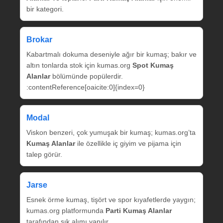
bir kategori.
Brokar
Kabartmalı dokuma deseniyle ağır bir kumaş; bakır ve
altın tonlarda stok için kumas.org
Spot Kumaş
Alanlar
bölümünde popülerdir.
:contentReference[oaicite:0]{index=0}
Modal
Viskon benzeri, çok yumuşak bir kumaş; kumas.org’ta
Kumaş Alanlar
ile özellikle iç giyim ve pijama için
talep görür.
Jarse
Esnek örme kumaş, tişört ve spor kıyafetlerde yaygın;
kumas.org platformunda
Parti Kumaş Alanlar
tarafından sık alımı yapılır.