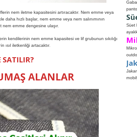
Gabar
panto
iflerin nem iletme kapasitesini artıracaktır. Nem emme veya
Sü
ikle daha hızlı başlar, nem emme veya nem salınımının
Süet 
yet nem emme dengesine ulaşır.
ayakk
Mi
rin kendilerinin nem emme kapasitesi ve lif grubunun sıkılığı
in ısıl iletkenliği artacaktır.
Mikro
outdo
 SATILIR?
Ja
Jakar
KUMAŞ ALANLAR
mobil