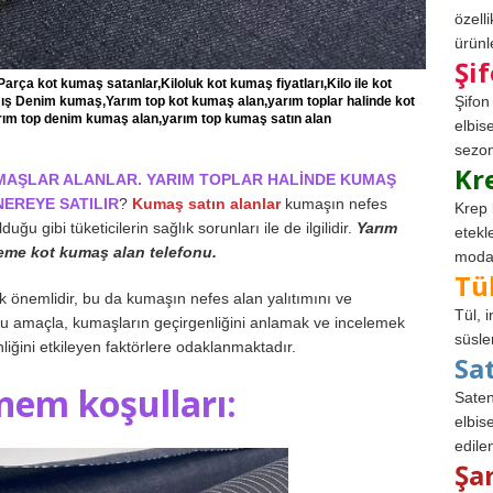
özell
ürünle
Şi
rça kot kumaş satanlar,Kiloluk kot kumaş fiyatları,Kilo ile kot
Şifon
ış Denim kumaş,Yarım top kot kumaş alan,yarım toplar halinde kot
arım top denim kumaş alan,yarım top kumaş satın alan
elbis
sezon
Kr
UMAŞLAR ALANLAR. YARIM TOPLAR HALİNDE KUMAŞ
EREYE SATILIR
?
Kumaş satın alanlar
kumaşın nefes
Krep 
duğu gibi tüketicilerin sağlık sorunları ile de ilgilidir.
Yarım
etekl
leme kot kumaş alan telefonu.
modad
Tü
ok önemlidir, bu da kumaşın nefes alan yalıtımını ve
Tül, 
r. Bu amaçla, kumaşların geçirgenliğini anlamak ve incelemek
süsle
iğini etkileyen faktörlere odaklanmaktadır.
Sa
 nem koşulları:
Saten
elbise
edile
Şa