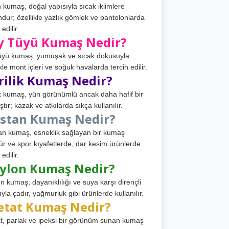
 kumaş, doğal yapısıyla sıcak iklimlere
dur; özellikle yazlık gömlek ve pantolonlarda
 edilir.
y Tüyü Kumaş Nedir?
üyü kumaş, yumuşak ve sıcak dokusuyla
ikle mont içleri ve soğuk havalarda tercih edilir.
rilik Kumaş Nedir?
ik kumaş, yün görünümlü ancak daha hafif bir
tır; kazak ve atkılarda sıkça kullanılır.
astan Kumaş Nedir?
an kumaş, esneklik sağlayan bir kumaş
ür ve spor kıyafetlerde, dar kesim ürünlerde
 edilir.
ylon Kumaş Nedir?
n kumaş, dayanıklılığı ve suya karşı dirençli
ıyla çadır, yağmurluk gibi ürünlerde kullanılır.
etat Kumaş Nedir?
t, parlak ve ipeksi bir görünüm sunan kumaş