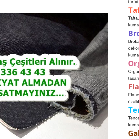
türüdü
Ta
Tafta,
kumaşl
Br
Broka
dekor
kumaş
Or
Organ
tasar
Fl
Flane
özelli
Te
Tence
kumaş
Ga