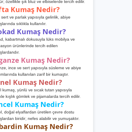
r; özellikle şık bluz ve elbiselerde tercih edilir.
fta Kumaş Nedir?
 sert ve parlak yapısıyla gelinlik, abiye
arında sıklıkla kullanılır.
okad Kumaş Nedir?
d, kabartmalı dokusuyla lüks mobilya ve
asyon ürünlerinde tercih edilen
lardandır.
ganze Kumaş Nedir?
ze, ince ve sert yapısıyla süsleme ve abiye
ımlarında kullanılan zarif bir kumaştır.
anel Kumaş Nedir?
l kumaş, yünlü ve sıcak tutan yapısıyla
kle kışlık gömlek ve pijamalarda tercih edilir.
ncel Kumaş Nedir?
l, doğal elyaflardan üretilen çevre dostu
lardan biridir; nefes alabilir ve yumuşaktır.
bardin Kumaş Nedir?