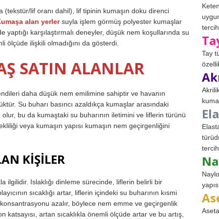
Keten
(tekstür/lif oranı dahil), lif tipinin kumaşın doku direnci
uygun
umaşa alan yerler
suyla işlem görmüş polyester kumaşlar
tercih
 yaptığı karşılaştırmalı deneyler, düşük nem koşullarında su
Ta
li ölçüde ilişkili olmadığını da gösterdi.
Tay t
Ş SATIN ALANLAR
özell
Ak
Akril
 kendileri daha düşük nem emilimine sahiptir ve havanın
kumaş
yüktür. Su buharı basıncı azaldıkça kumaşlar arasındaki
El
lur, bu da kumaştaki su buharının iletimini ve liflerin türünü
ekliliği veya kumaşın yapısı kumaşın nem geçirgenliğini
Elast
türüd
tercih
AN KİŞİLER
Na
Naylo
gilidir. Islaklığı dinleme sürecinde, liflerin belirli bir
yapıs
layıcının sıcaklığı artar, liflerin içindeki su buharının kısmi
As
rin konsantrasyonu azalır, böylece nem emme ve geçirgenlik
Aseta
yon katsayısı, artan sıcaklıkla önemli ölçüde artar ve bu artış,