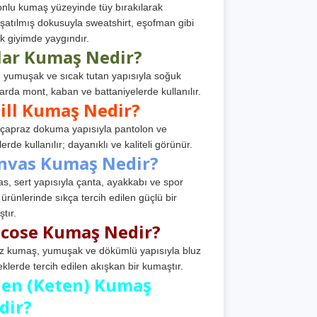
nlu kumaş yüzeyinde tüy bırakılarak
atılmış dokusuyla sweatshirt, eşofman gibi
k giyimde yaygındır.
lar Kumaş Nedir?
, yumuşak ve sıcak tutan yapısıyla soğuk
arda mont, kaban ve battaniyelerde kullanılır.
ill Kumaş Nedir?
, çapraz dokuma yapısıyla pantolon ve
erde kullanılır; dayanıklı ve kaliteli görünür.
nvas Kumaş Nedir?
s, sert yapısıyla çanta, ayakkabı ve spor
 ürünlerinde sıkça tercih edilen güçlü bir
tır.
scose Kumaş Nedir?
z kumaş, yumuşak ve dökümlü yapısıyla bluz
eklerde tercih edilen akışkan bir kumaştır.
nen (Keten) Kumaş
dir?