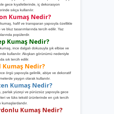
ikle gece kıyafetlerinde, iç dekorasyon
rinde sıkça kullanılır.
fon Kumaş Nedir?
 kumaş, hafif ve transparan yapısıyla özellikle
e ve bluz tasarımlarında tercih edilir. Yaz
larında popülerdir.
ep Kumaş Nedir?
kumaş, ince dalgalı dokusuyla şık elbise ve
erde kullanılır. Akışkan görünümü nedeniyle
a sık tercih edilir.
l Kumaş Nedir?
ince örgü yapısıyla gelinlik, abiye ve dekoratif
melerde yaygın olarak kullanılır.
ten Kumaş Nedir?
, parlak yüzeyi ve pürüzsüz yapısıyla gece
leri ve lüks tekstil ürünlerinde en çok tercih
n kumaşlardandır.
rdonlu Kumaş Nedir?