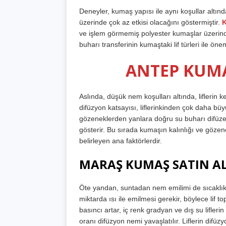
Deneyler, kumaş yapısı ile aynı koşullar altında 
üzerinde çok az etkisi olacağını göstermiştir.
K
ve işlem görmemiş polyester kumaşlar üzerinde
buharı transferinin kumaştaki lif türleri ile önem
ANTEP KUMA
Aslında, düşük nem koşulları altında, liflerin
difüzyon katsayısı, liflerinkinden çok daha bü
gözeneklerden yanlara doğru su buharı difüze o
gösterir. Bu sırada kumaşın kalınlığı ve gözen
belirleyen ana faktörlerdir.
MARAŞ KUMAŞ SATIN AL
Öte yandan, suntadan nem emilimi de sıcaklıkla il
miktarda ısı ile emilmesi gerekir, böylece lif top
basıncı artar, iç renk gradyan ve dış su lifle
oranı difüzyon nemi yavaşlatılır. Liflerin difüz