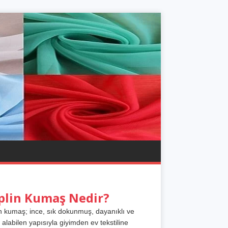
plin Kumaş Nedir?
n kumaş; ince, sık dokunmuş, dayanıklı ve
 alabilen yapısıyla giyimden ev tekstiline