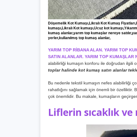
Döşemelik Kot Kumaşı,Likralı Kot Kumaş Fiyatları,Pa
kumaşı,Likralı Kot kumaşı,Ucuz kot kumaşı,Yıkanm
kumaş alanlar,yarım top kumaşlar nereye satılır,y
yerler,kullanılmış top kumaş alanlar,
YARIM TOP RİBANA ALAN. YARIM TOP K
SATIN ALANLAR. YARIM TOP KUMAŞLAR N
alabilirliği kumaşın konforu ile doğrudan ilgili ol
toplar halinde kot kumaş satın alanlar tek
Bu nedenle tekstil kumaşın nefes alabilirliği ç
rahatlığını sağlamak için önemli bir özellikti
çok önemlidir. Bu makale, kumaşların geçirgenl
Liflerin sıcaklık ve