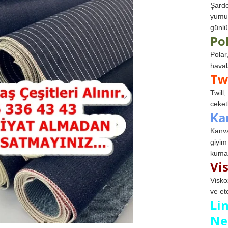
Şardo
yumuş
günlü
Po
Polar
haval
Tw
Twill
ceketl
Ka
Kanva
giyim
kumaş
Vi
Visko
ve et
Li
Ne