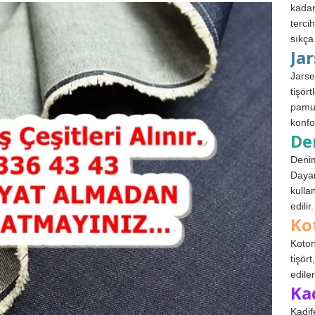
kadar
terci
sıkça
Ja
Jarse
tişör
pamuk
konfo
De
Denim
Dayan
kulla
edilir.
Ko
Koton
tişör
edile
Ka
Kadif