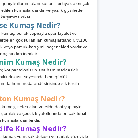
 geniş kullanım alanı sunar. Türkiye’de en çok
h edilen kumaşlardandır ve yazlık giysilerde
 karşımıza çıkar.
rse Kumaş Nedir?
 kumaş, esnek yapısıyla spor kıyafet ve
tlerde en çok kullanılan kumaşlardandır. %100
 veya pamuk-karışımlı seçenekleri vardır ve
r açısından idealdir.
nim Kumaş Nedir?
; kot pantolonların ana ham maddesidir.
ıklı dokusu sayesinde hem günlük
nımda hem moda endüstrisinde sık tercih
ton Kumaş Nedir?
 kumaş, nefes alan ve cilde dost yapısıyla
t, gömlek ve çocuk kıyafetlerinde en çok tercih
n kumaşlardan biridir.
dife Kumaş Nedir?
e kumaş yumuşak dokusu ve parlak yüzeyiyle