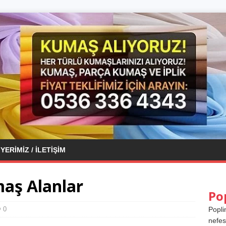
YERIMIZ / İLETIŞIM
aş Alanlar
Po
0
Popli
nefes