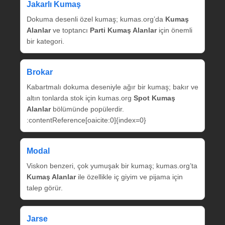
Jakarlı Kumaş
Dokuma desenli özel kumaş; kumas.org’da
Kumaş
Alanlar
ve toptancı
Parti Kumaş Alanlar
için önemli
bir kategori.
Brokar
Kabartmalı dokuma deseniyle ağır bir kumaş; bakır ve
altın tonlarda stok için kumas.org
Spot Kumaş
Alanlar
bölümünde popülerdir.
:contentReference[oaicite:0]{index=0}
Modal
Viskon benzeri, çok yumuşak bir kumaş; kumas.org’ta
Kumaş Alanlar
ile özellikle iç giyim ve pijama için
talep görür.
Jarse