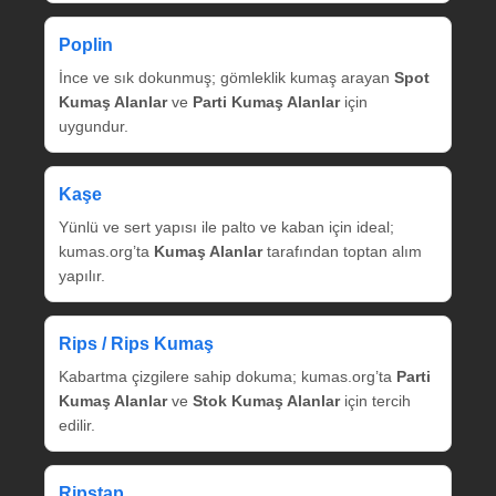
Poplin
İnce ve sık dokunmuş; gömleklik kumaş arayan
Spot
Kumaş Alanlar
ve
Parti Kumaş Alanlar
için
uygundur.
Kaşe
Yünlü ve sert yapısı ile palto ve kaban için ideal;
kumas.org’ta
Kumaş Alanlar
tarafından toptan alım
yapılır.
Rips / Rips Kumaş
Kabartma çizgilere sahip dokuma; kumas.org’ta
Parti
Kumaş Alanlar
ve
Stok Kumaş Alanlar
için tercih
edilir.
Ripstap