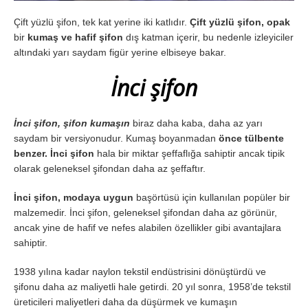
Çift yüzlü şifon, tek kat yerine iki katlıdır.
Çift yüzlü şifon, opak
bir
kumaş ve hafif şifon
dış katman içerir, bu nedenle izleyiciler
altındaki yarı saydam figür yerine elbiseye bakar.
İnci şifon
İnci şifon, şifon kumaşın
biraz daha kaba, daha az yarı
saydam bir versiyonudur. Kumaş boyanmadan
önce tülbente
benzer. İnci şifon
hala bir miktar şeffaflığa sahiptir ancak tipik
olarak geleneksel şifondan daha az şeffaftır.
İnci şifon, modaya uygun
başörtüsü için kullanılan popüler bir
malzemedir. İnci şifon, geleneksel şifondan daha az görünür,
ancak yine de hafif ve nefes alabilen özellikler gibi avantajlara
sahiptir.
1938 yılına kadar naylon tekstil endüstrisini dönüştürdü ve
şifonu daha az maliyetli hale getirdi. 20 yıl sonra, 1958’de tekstil
üreticileri maliyetleri daha da düşürmek ve kumaşın