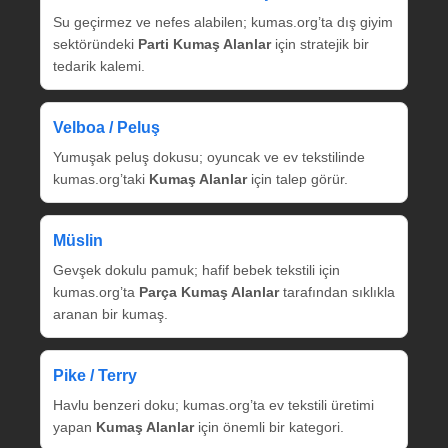
Su geçirmez ve nefes alabilen; kumas.org’ta dış giyim
sektöründeki
Parti Kumaş Alanlar
için stratejik bir
tedarik kalemi.
Velboa / Peluş
Yumuşak peluş dokusu; oyuncak ve ev tekstilinde
kumas.org’taki
Kumaş Alanlar
için talep görür.
Müslin
Gevşek dokulu pamuk; hafif bebek tekstili için
kumas.org’ta
Parça Kumaş Alanlar
tarafından sıklıkla
aranan bir kumaş.
Pike / Terry
Havlu benzeri doku; kumas.org’ta ev tekstili üretimi
yapan
Kumaş Alanlar
için önemli bir kategori.