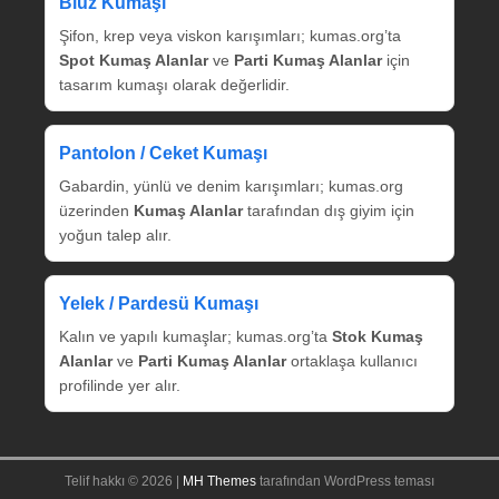
Bluz Kumaşı
Şifon, krep veya viskon karışımları; kumas.org’ta
Spot Kumaş Alanlar
ve
Parti Kumaş Alanlar
için
tasarım kumaşı olarak değerlidir.
Pantolon / Ceket Kumaşı
Gabardin, yünlü ve denim karışımları; kumas.org
üzerinden
Kumaş Alanlar
tarafından dış giyim için
yoğun talep alır.
Yelek / Pardesü Kumaşı
Kalın ve yapılı kumaşlar; kumas.org’ta
Stok Kumaş
Alanlar
ve
Parti Kumaş Alanlar
ortaklaşa kullanıcı
profilinde yer alır.
Telif hakkı © 2026 |
MH Themes
tarafından WordPress teması