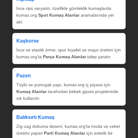
İnce rips varyantı; özellikle gömleklik kumaşlarda
kumas.org
Spot Kumaş Alanlar
aramalarında yer
alır.
Kaşkorse
İnce ve elastik örme; spor kıyafet ve mayo üretimi için
kumas.org’ta
Parça Kumaş Alanlar
talep yaratır.
Pazen
Tüylü ve yumuşak yapı; kumas.org iç piyasa için
Kumaş Alanlar
tarafından bebek giysisi projelerinde
sık kullanılır.
Balıksırtı Kumaş
Zig‑zag dokuma deseni; kumas.org’ta moda ve ceket
üretimi yapan
Parti Kumaş Alanlar
için estetik bir