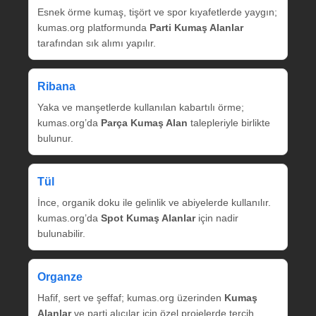
Esnek örme kumaş, tişört ve spor kıyafetlerde yaygın;
kumas.org platformunda
Parti Kumaş Alanlar
tarafından sık alımı yapılır.
Ribana
Yaka ve manşetlerde kullanılan kabartılı örme;
kumas.org’da
Parça Kumaş Alan
talepleriyle birlikte
bulunur.
Tül
İnce, organik doku ile gelinlik ve abiyelerde kullanılır.
kumas.org’da
Spot Kumaş Alanlar
için nadir
bulunabilir.
Organze
Hafif, sert ve şeffaf; kumas.org üzerinden
Kumaş
Alanlar
ve parti alıcılar için özel projelerde tercih