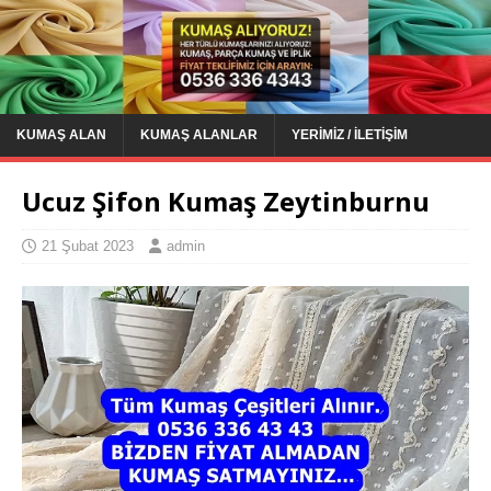
KUMAŞ ALAN
KUMAŞ ALANLAR
YERIMIZ / İLETIŞIM
Ucuz Şifon Kumaş Zeytinburnu
21 Şubat 2023
admin