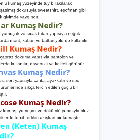
nlu kumaş yüzeyinde tüy bırakılarak
atılmış dokusuyla sweatshirt, eşofman gibi
k giyimde yaygındır.
lar Kumaş Nedir?
, yumuşak ve sıcak tutan yapısıyla soğuk
arda mont, kaban ve battaniyelerde kullanılır.
ill Kumaş Nedir?
, çapraz dokuma yapısıyla pantolon ve
erde kullanılır; dayanıklı ve kaliteli görünür.
nvas Kumaş Nedir?
s, sert yapısıyla çanta, ayakkabı ve spor
 ürünlerinde sıkça tercih edilen güçlü bir
tır.
scose Kumaş Nedir?
z kumaş, yumuşak ve dökümlü yapısıyla bluz
eklerde tercih edilen akışkan bir kumaştır.
nen (Keten) Kumaş
dir?