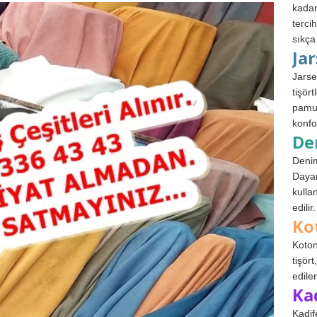
kadar
terci
sıkça
Ja
Jarse
tişör
pamuk
konfo
De
Denim
Dayan
kulla
edilir.
Ko
Koton
tişör
edile
Ka
Kadif