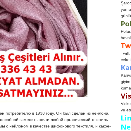
Şardo
yumuş
günlü
Po
Polar
haval
Tw
Twill
ceketl
Ka
Kanva
giyim
kumaş
Vi
Visko
ve et
 потребителю в 1938 году. Он был сделан из нейлона,
Li
способной заменить почти любой органический текстиль.
Ne
ы с нейлоном в качестве шифонового текстиля, и какое-