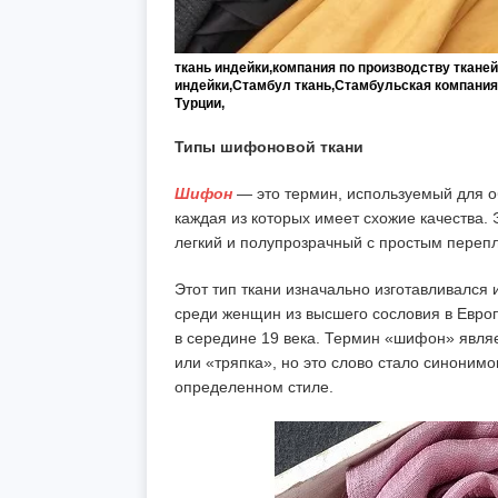
ткань индейки,компания по производству ткане
индейки,Стамбул ткань,Стамбульская компания 
Турции,
Типы шифоновой ткани
Шифон
— это термин, используемый для о
каждая из которых имеет схожие качества. Э
легкий и полупрозрачный с простым переп
Этот тип ткани изначально изготавливался
среди женщин из высшего сословия в Евро
в середине 19 века. Термин «шифон» являе
или «тряпка», но это слово стало синоним
определенном стиле.