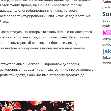
Gabar
и этой ткани: пряжа, имеющая S-образную форму,
panto
здающая слегка гофрированную ткань, которая
Sü
ает более текстурированный вид. Этот метод плетения
Süet 
й вид.
ayakk
Mi
вол статуса, но теперь эта ткань больше не дает этого
ть из относительно недорогого текстиля. Вместо этого
Mikro
ал, используемый во всем, от бантов и лент до
outdo
осят шифон и продолжают пользоваться неизменной
Ja
Jakar
mobil
ществует помимо шелковой шифоновой диаспоры,
ые коренные народы Турции уже сотни лет изготавливают
 предметы одежды обычно имеют форму фартука до