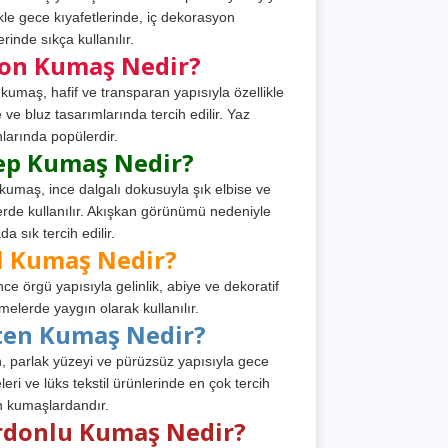
ikle gece kıyafetlerinde, iç dekorasyon
rinde sıkça kullanılır.
fon Kumaş Nedir?
 kumaş, hafif ve transparan yapısıyla özellikle
e ve bluz tasarımlarında tercih edilir. Yaz
larında popülerdir.
ep Kumaş Nedir?
kumaş, ince dalgalı dokusuyla şık elbise ve
erde kullanılır. Akışkan görünümü nedeniyle
a sık tercih edilir.
l Kumaş Nedir?
ince örgü yapısıyla gelinlik, abiye ve dekoratif
melerde yaygın olarak kullanılır.
ten Kumaş Nedir?
, parlak yüzeyi ve pürüzsüz yapısıyla gece
leri ve lüks tekstil ürünlerinde en çok tercih
n kumaşlardandır.
rdonlu Kumaş Nedir?