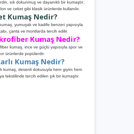
din, sık dokunmuş ve dayanıklı bir kumaştır;
lon ve ceket gibi klasik ürünlerde kullanılır.
et Kumaş Nedir?
kumaş, yumuşak ve kadife benzeri yapısıyla
abı, çanta ve montlarda tercih edilir.
krofiber Kumaş Nedir?
fiber kumaş, ince ve güçlü yapısıyla spor ve
or ürünlerde popülerdir.
karlı Kumaş Nedir?
lı kumaş, desenli dokusuyla hem giyim hem
ya tekstilinde tercih edilen şık bir kumaştır.