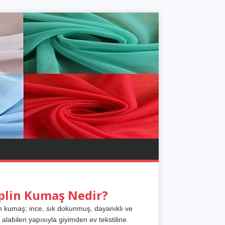
plin Kumaş Nedir?
n kumaş; ince, sık dokunmuş, dayanıklı ve
 alabilen yapısıyla giyimden ev tekstiline