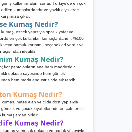
 geniş kullanım alanı sunar. Türkiye’de en çok
h edilen kumaşlardandır ve yazlık giysilerde
 karşımıza çıkar.
rse Kumaş Nedir?
 kumaş, esnek yapısıyla spor kıyafet ve
tlerde en çok kullanılan kumaşlardandır. %100
 veya pamuk-karışımlı seçenekleri vardır ve
r açısından idealdir.
nim Kumaş Nedir?
; kot pantolonların ana ham maddesidir.
ıklı dokusu sayesinde hem günlük
nımda hem moda endüstrisinde sık tercih
ton Kumaş Nedir?
 kumaş, nefes alan ve cilde dost yapısıyla
t, gömlek ve çocuk kıyafetlerinde en çok tercih
n kumaşlardan biridir.
dife Kumaş Nedir?
e kumaş yumuşak dokusu ve parlak yüzeyiyle