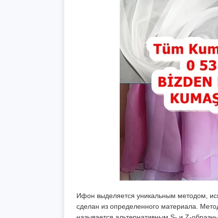
Ифон выделяется уникальным методом, испо
сделан из определенного материала. Мето
называется альтернативным S- и Z-образны