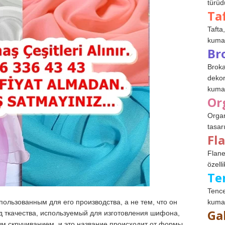
türüdü
Ta
Tafta,
kumaşl
Br
Broka
dekor
kumaş
Or
Organ
tasar
Fl
Flane
özelli
Te
Tence
kumaş
льзованным для его производства, а не тем, что он
Ga
д ткачества, используемый для изготовления шифона,
м скручиванием, и это название происходит от формы,