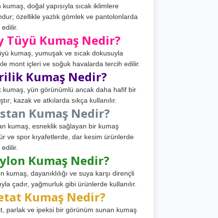
 kumaş, doğal yapısıyla sıcak iklimlere
dur; özellikle yazlık gömlek ve pantolonlarda
 edilir.
y Tüyü Kumaş Nedir?
üyü kumaş, yumuşak ve sıcak dokusuyla
ikle mont içleri ve soğuk havalarda tercih edilir.
rilik Kumaş Nedir?
ik kumaş, yün görünümlü ancak daha hafif bir
tır; kazak ve atkılarda sıkça kullanılır.
astan Kumaş Nedir?
an kumaş, esneklik sağlayan bir kumaş
ür ve spor kıyafetlerde, dar kesim ürünlerde
 edilir.
ylon Kumaş Nedir?
n kumaş, dayanıklılığı ve suya karşı dirençli
ıyla çadır, yağmurluk gibi ürünlerde kullanılır.
etat Kumaş Nedir?
t, parlak ve ipeksi bir görünüm sunan kumaş