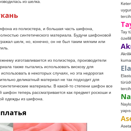
изводилась из шелка.
Keten
uygun
ткань
tercih
Ta
ифона из полиэстера, и большая часть шифона,
Tay t
 полностью синтетического материала. Будучи шифоновой
özell
ражал шелк, но, конечно, он не был таким мягким или
Ak
тиль.
Akril
kumaş
ежнему изготавливается из полиэстера, производители
El
ериала также пытались использовать вискозу для
использовать в некоторых случаях, но эта недорогая
Elast
ительно деликатный материал не так подходит для
türüd
усинтетические материалы. В какой-то степени шифон все
tercih
ый шифон теперь рассматривается как предмет роскоши и
Na
гой одежды из шифона.
Naylo
платья
yapıs
As
Aseta