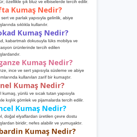
r; özellikle şık bluz ve elbiselerde tercih edilir.
fta Kumaş Nedir?
 sert ve parlak yapısıyla gelinlik, abiye
arında sıklıkla kullanılır.
okad Kumaş Nedir?
d, kabartmalı dokusuyla lüks mobilya ve
asyon ürünlerinde tercih edilen
lardandır.
ganze Kumaş Nedir?
ze, ince ve sert yapısıyla süsleme ve abiye
ımlarında kullanılan zarif bir kumaştır.
anel Kumaş Nedir?
l kumaş, yünlü ve sıcak tutan yapısıyla
kle kışlık gömlek ve pijamalarda tercih edilir.
ncel Kumaş Nedir?
l, doğal elyaflardan üretilen çevre dostu
lardan biridir; nefes alabilir ve yumuşaktır.
bardin Kumaş Nedir?