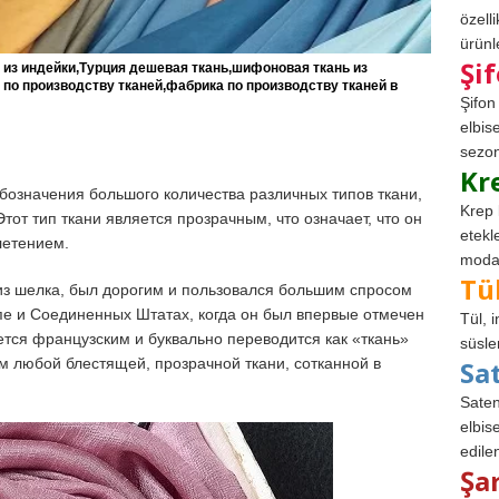
özell
ürünle
Şi
й из индейки,Турция дешевая ткань,шифоновая ткань из
по производству тканей,фабрика по производству тканей в
Şifon
elbis
sezon
Kr
бозначения большого количества различных типов ткани,
Krep 
тот тип ткани является прозрачным, что означает, что он
etekl
летением.
modad
Tü
 из шелка, был дорогим и пользовался большим спросом
пе и Соединенных Штатах, когда он был впервые отмечен
Tül, 
тся французским и буквально переводится как «ткань»
süsle
Sa
ом любой блестящей, прозрачной ткани, сотканной в
Saten
elbise
edile
Şa