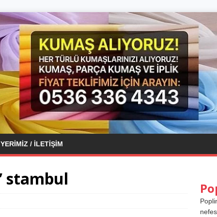
YERIMIZ / İLETIŞIM
’ stambul
Po
Popli
nefes