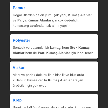
Pamuk
Doğal liflerden gelen yumuşak yapı,
Kumaş Alanlar
ve
Parça Kumaş Alanlar
için çok değerlidir.
kumas.org tarafından sık alımı yapılır.
Polyester
Sentetik ve dayanıklı bir kumaş; hem
Stok Kumaş
Alanlar
hem de
Parti Kumaş Alanlar
için ideal tercih.
Viskon
Akıcı ve parlak dokusu ile elbiselik ve bluzlarda
kullanılır. kumas.org’ta
Kumaş Alanlar
arayan
üreticiler için çok uygun.
Krep
Buruk ve bükümlü yapısıyla kırışıksızdır. kumas.org