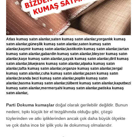
Atlas kumaş satın alanlar,saten kumaş satın alanlar,yorganlık kumaş
satın alanlar,güneşlik kumaş satın alanlar,saten kumaş satın
alanlar,kaşmir kumaş satın alanlar,lastikotin kumaş satın alanlar,tartan
kumaş satın alanlar,gabardin kumaş satın alanlar,bleyzer kumaş satın
alanlar,kaşe kumaş satın alanlar,şayak kumaş satın alanlar,diril kumaş
satın alanlar,bluejeans kumaş satın alanlar,alpaka kumaş satın
alanlar,tafta kumaş satın alanlar,organze kumaş satın alanlar,tergal
kumaş satın alanlar,cuha kumaş satın alanlar,pazen kumaş satın
alanlar,branda bezi kumaş satın alanlar,poplin kumaş satın
alanlar,basma kumaş satın alanlar,tülbent kumaş satın alanlar,kaputbezi
kumaş satın alanlar,mermerşahi kumaş satın alanlar,patiska kumaş
satın alanlar,
Parti Dokuma kumaşlar
doğal olarak gerilebilir değildir. Bunun
nedeni, tıpkı küçük bir el tezgâhında olduğu gibi, çözgü
tüylerinden ve atkı ipliklerinden ancak çok daha büyük ölçekte
ve çok daha ince bir iplik yolu ile dokunmuş olmalarıdır.