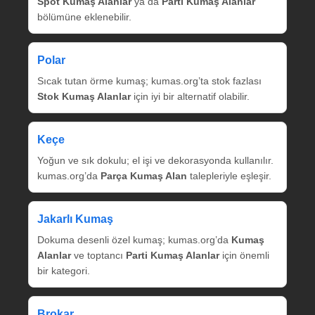
Spot Kumaş Alanlar
ya da
Parti Kumaş Alanlar
bölümüne eklenebilir.
Polar
Sıcak tutan örme kumaş; kumas.org’ta stok fazlası
Stok Kumaş Alanlar
için iyi bir alternatif olabilir.
Keçe
Yoğun ve sık dokulu; el işi ve dekorasyonda kullanılır.
kumas.org’da
Parça Kumaş Alan
talepleriyle eşleşir.
Jakarlı Kumaş
Dokuma desenli özel kumaş; kumas.org’da
Kumaş
Alanlar
ve toptancı
Parti Kumaş Alanlar
için önemli
bir kategori.
Brokar