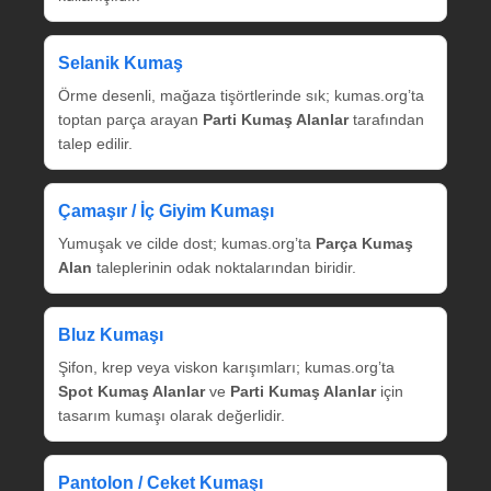
Selanik Kumaş
Örme desenli, mağaza tişörtlerinde sık; kumas.org’ta
toptan parça arayan
Parti Kumaş Alanlar
tarafından
talep edilir.
Çamaşır / İç Giyim Kumaşı
Yumuşak ve cilde dost; kumas.org’ta
Parça Kumaş
Alan
taleplerinin odak noktalarından biridir.
Bluz Kumaşı
Şifon, krep veya viskon karışımları; kumas.org’ta
Spot Kumaş Alanlar
ve
Parti Kumaş Alanlar
için
tasarım kumaşı olarak değerlidir.
Pantolon / Ceket Kumaşı