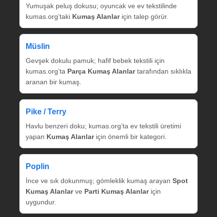
Yumuşak peluş dokusu; oyuncak ve ev tekstilinde
kumas.org’taki
Kumaş Alanlar
için talep görür.
Müslin
Gevşek dokulu pamuk; hafif bebek tekstili için
kumas.org’ta
Parça Kumaş Alanlar
tarafından sıklıkla
aranan bir kumaş.
Pike / Terry
Havlu benzeri doku; kumas.org’ta ev tekstili üretimi
yapan
Kumaş Alanlar
için önemli bir kategori.
Poplin
İnce ve sık dokunmuş; gömleklik kumaş arayan
Spot
Kumaş Alanlar
ve
Parti Kumaş Alanlar
için
uygundur.