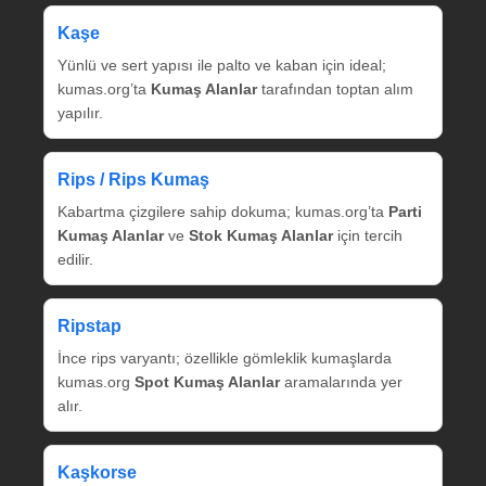
Kaşe
Yünlü ve sert yapısı ile palto ve kaban için ideal;
kumas.org’ta
Kumaş Alanlar
tarafından toptan alım
yapılır.
Rips / Rips Kumaş
Kabartma çizgilere sahip dokuma; kumas.org’ta
Parti
Kumaş Alanlar
ve
Stok Kumaş Alanlar
için tercih
edilir.
Ripstap
İnce rips varyantı; özellikle gömleklik kumaşlarda
kumas.org
Spot Kumaş Alanlar
aramalarında yer
alır.
Kaşkorse