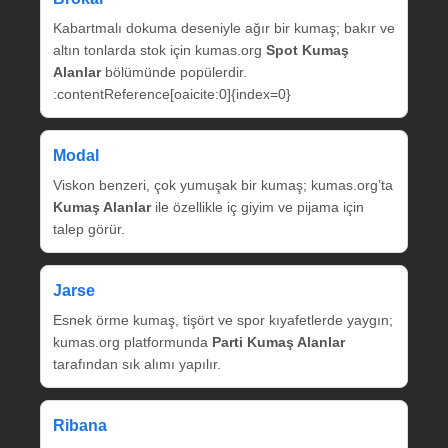
Kabartmalı dokuma deseniyle ağır bir kumaş; bakır ve
altın tonlarda stok için kumas.org
Spot Kumaş
Alanlar
bölümünde popülerdir.
:contentReference[oaicite:0]{index=0}
Modal
Viskon benzeri, çok yumuşak bir kumaş; kumas.org’ta
Kumaş Alanlar
ile özellikle iç giyim ve pijama için
talep görür.
Jarse
Esnek örme kumaş, tişört ve spor kıyafetlerde yaygın;
kumas.org platformunda
Parti Kumaş Alanlar
tarafından sık alımı yapılır.
Ribana