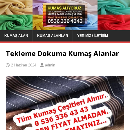
KUMAŞ ALAN
KUMAŞ ALANLAR
YERIMIZ / İLETIŞIM
Tekleme Dokuma Kumaş Alanlar
2 Haziran 2024
admin