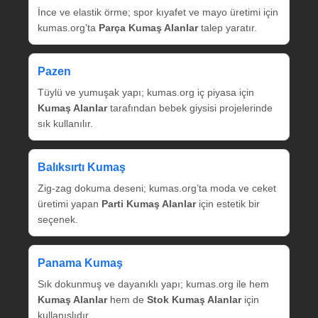
İnce ve elastik örme; spor kıyafet ve mayo üretimi için
kumas.org’ta
Parça Kumaş Alanlar
talep yaratır.
Pazen
Tüylü ve yumuşak yapı; kumas.org iç piyasa için
Kumaş Alanlar
tarafından bebek giysisi projelerinde
sık kullanılır.
Balıksırtı Kumaş
Zig‑zag dokuma deseni; kumas.org’ta moda ve ceket
üretimi yapan
Parti Kumaş Alanlar
için estetik bir
seçenek.
Panama Kumaş
Sık dokunmuş ve dayanıklı yapı; kumas.org ile hem
Kumaş Alanlar
hem de
Stok Kumaş Alanlar
için
kullanışlıdır.