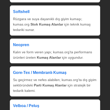
Softshell
Rüzgara ve suya dayanıklı dış giyim kumaşı;
kumas.org
Stok Kumaş Alanlar
için teknik kumaş
tedariki sunar.
Neopren
Kalın ve form veren yapı; kumas.org’ta performans
ürünleri üreten
Kumaş Alanlar
için uygundur.
Gore‑Tex / Membranlı Kumaş
Su geçirmez ve nefes alabilen; kumas.org’ta dış giyim
sektöründeki
Parti Kumaş Alanlar
için stratejik bir
tedarik kalemi.
Velboa / Peluş