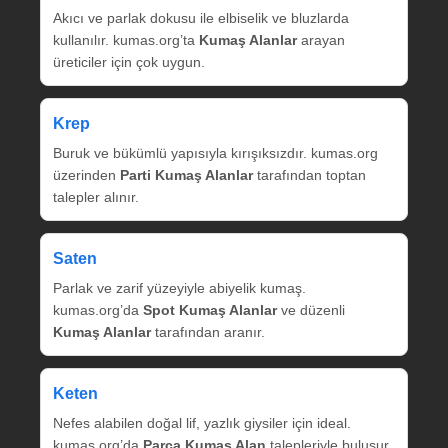
Akıcı ve parlak dokusu ile elbiselik ve bluzlarda
kullanılır. kumas.org’ta
Kumaş Alanlar
arayan
üreticiler için çok uygun.
Krep
Buruk ve bükümlü yapısıyla kırışıksızdır. kumas.org
üzerinden
Parti Kumaş Alanlar
tarafından toptan
talepler alınır.
Saten
Parlak ve zarif yüzeyiyle abiyelik kumaş.
kumas.org’da
Spot Kumaş Alanlar
ve düzenli
Kumaş Alanlar
tarafından aranır.
Keten
Nefes alabilen doğal lif, yazlık giysiler için ideal.
kumas.org’da
Parça Kumaş Alan
talepleriyle buluşur.