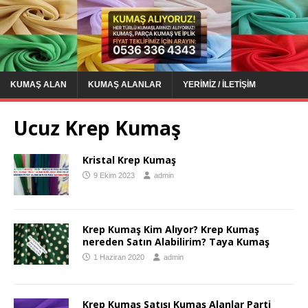
KUMAŞ ALAN
KUMAŞ ALANLAR
YERIMIZ / İLETIŞIM
Ucuz Krep Kumaş
Kristal Krep Kumaş
9 Ekim 2023
admin
Krep Kumaş Kim Alıyor? Krep Kumaş
nereden Satın Alabilirim? Taya Kumaş
1 Haziran 2020
admin
Krep Kumaş Satışı Kumaş Alanlar Parti