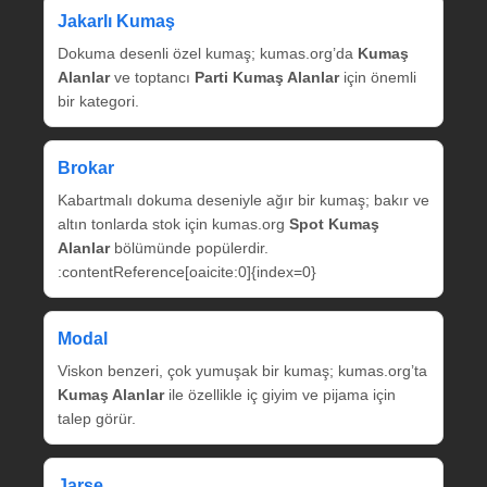
Jakarlı Kumaş
Dokuma desenli özel kumaş; kumas.org’da
Kumaş
Alanlar
ve toptancı
Parti Kumaş Alanlar
için önemli
bir kategori.
Brokar
Kabartmalı dokuma deseniyle ağır bir kumaş; bakır ve
altın tonlarda stok için kumas.org
Spot Kumaş
Alanlar
bölümünde popülerdir.
:contentReference[oaicite:0]{index=0}
Modal
Viskon benzeri, çok yumuşak bir kumaş; kumas.org’ta
Kumaş Alanlar
ile özellikle iç giyim ve pijama için
talep görür.
Jarse