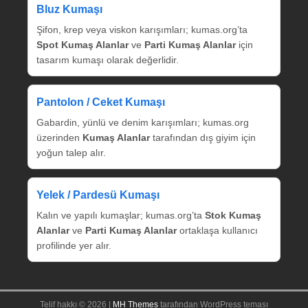
Bluz Kumaşı
Şifon, krep veya viskon karışımları; kumas.org’ta
Spot Kumaş Alanlar
ve
Parti Kumaş Alanlar
için
tasarım kumaşı olarak değerlidir.
Pantolon / Ceket Kumaşı
Gabardin, yünlü ve denim karışımları; kumas.org
üzerinden
Kumaş Alanlar
tarafından dış giyim için
yoğun talep alır.
Yelek / Pardesü Kumaşı
Kalın ve yapılı kumaşlar; kumas.org’ta
Stok Kumaş
Alanlar
ve
Parti Kumaş Alanlar
ortaklaşa kullanıcı
profilinde yer alır.
Telif hakkı © 2026 |
MH Themes
tarafından WordPress teması