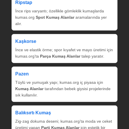
Ripstap
İnce rips varyantı; özellikle gömleklik kumaşlarda
kumas.org
Spot Kumaş Alanlar
aramalarında yer
alır.
Kaşkorse
İnce ve elastik örme; spor kıyafet ve mayo üretimi için
kumas.org’ta
Parça Kumaş Alanlar
talep yaratır.
Pazen
Tüylü ve yumuşak yapı; kumas.org iç piyasa için
Kumaş Alanlar
tarafından bebek giysisi projelerinde
sık kullanılır.
Balıksırtı Kumaş
Zig‑zag dokuma deseni; kumas.org’ta moda ve ceket
üretimi yapan
Parti Kumaş Alanlar
için estetik bir