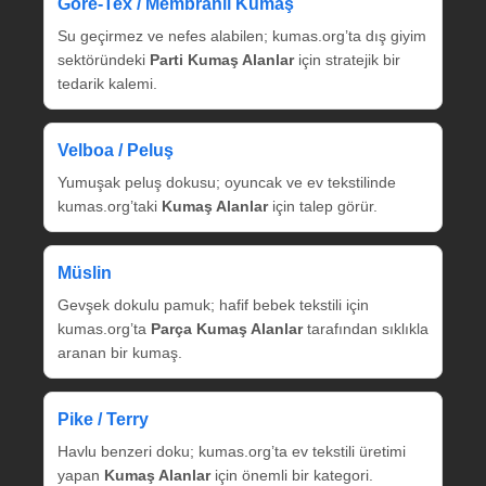
Gore‑Tex / Membranlı Kumaş
Su geçirmez ve nefes alabilen; kumas.org’ta dış giyim
sektöründeki
Parti Kumaş Alanlar
için stratejik bir
tedarik kalemi.
Velboa / Peluş
Yumuşak peluş dokusu; oyuncak ve ev tekstilinde
kumas.org’taki
Kumaş Alanlar
için talep görür.
Müslin
Gevşek dokulu pamuk; hafif bebek tekstili için
kumas.org’ta
Parça Kumaş Alanlar
tarafından sıklıkla
aranan bir kumaş.
Pike / Terry
Havlu benzeri doku; kumas.org’ta ev tekstili üretimi
yapan
Kumaş Alanlar
için önemli bir kategori.