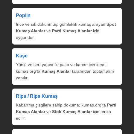
Poplin
İnce ve sık dokunmuş; gömleklik kumaş arayan
Spot
Kumaş Alanlar
ve
Parti Kumaş Alanlar
için
uygundur.
Kaşe
Yünlü ve sert yapısı ile palto ve kaban için ideal;
kumas.org’ta
Kumaş Alanlar
tarafından toptan alım
yapılır.
Rips / Rips Kumaş
Kabartma çizgilere sahip dokuma; kumas.org’ta
Parti
Kumaş Alanlar
ve
Stok Kumaş Alanlar
için tercih
edilir.