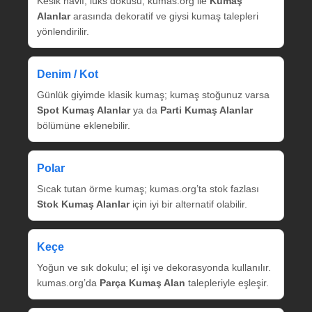
Kesik havlı, lüks dokusu; kumas.org ile
Kumaş
Alanlar
arasında dekoratif ve giysi kumaş talepleri
yönlendirilir.
Denim / Kot
Günlük giyimde klasik kumaş; kumaş stoğunuz varsa
Spot Kumaş Alanlar
ya da
Parti Kumaş Alanlar
bölümüne eklenebilir.
Polar
Sıcak tutan örme kumaş; kumas.org’ta stok fazlası
Stok Kumaş Alanlar
için iyi bir alternatif olabilir.
Keçe
Yoğun ve sık dokulu; el işi ve dekorasyonda kullanılır.
kumas.org’da
Parça Kumaş Alan
talepleriyle eşleşir.