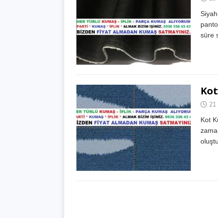
Siyah
pantol
süre 
Kot
21
Kot K
zaman
oluşt