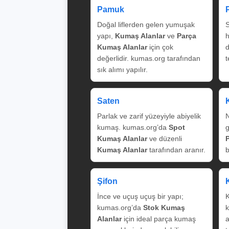
Pamuk
Doğal liflerden gelen yumuşak
S
yapı,
Kumaş Alanlar
ve
Parça
Kumaş Alanlar
için çok
değerlidir. kumas.org tarafından
t
sık alımı yapılır.
Saten
Parlak ve zarif yüzeyiyle abiyelik
N
kumaş. kumas.org’da
Spot
g
Kumaş Alanlar
ve düzenli
Kumaş Alanlar
tarafından aranır.
b
Şifon
İnce ve uçuş uçuş bir yapı;
K
kumas.org’da
Stok Kumaş
k
Alanlar
için ideal parça kumaş
a