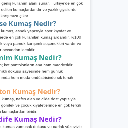
 geniş kullanım alanı sunar. Türkiye’de en çok
h edilen kumaşlardandır ve yazlık giysilerde
 karşımıza çıkar.
rse Kumaş Nedir?
 kumaş, esnek yapısıyla spor kıyafet ve
tlerde en çok kullanılan kumaşlardandır. %100
 veya pamuk-karışımlı seçenekleri vardır ve
r açısından idealdir.
nim Kumaş Nedir?
; kot pantolonların ana ham maddesidir.
ıklı dokusu sayesinde hem günlük
nımda hem moda endüstrisinde sık tercih
ton Kumaş Nedir?
 kumaş, nefes alan ve cilde dost yapısıyla
t, gömlek ve çocuk kıyafetlerinde en çok tercih
n kumaşlardan biridir.
dife Kumaş Nedir?
e kumaş yumuşak dokusu ve parlak yüzeyiyle