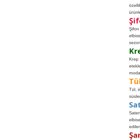
özell
ürünle
Şi
Şifon
elbis
sezon
Kr
Krep 
etekl
modad
Tü
Tül, 
süsle
Sa
Saten
elbise
edile
Şa