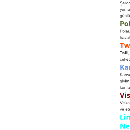
Şardo
yumuş
günlü
Po
Polar
haval
Tw
Twill
ceketl
Ka
Kanva
giyim
kumaş
Vi
Visko
ve et
Li
Ne