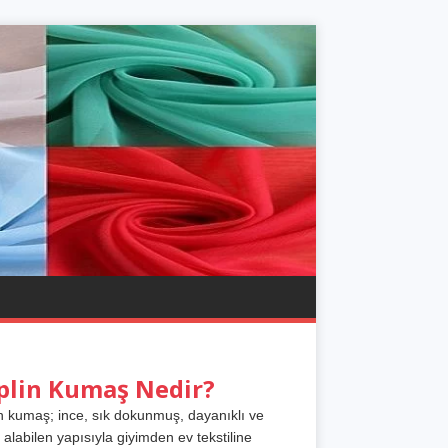
plin Kumaş Nedir?
n kumaş; ince, sık dokunmuş, dayanıklı ve
 alabilen yapısıyla giyimden ev tekstiline