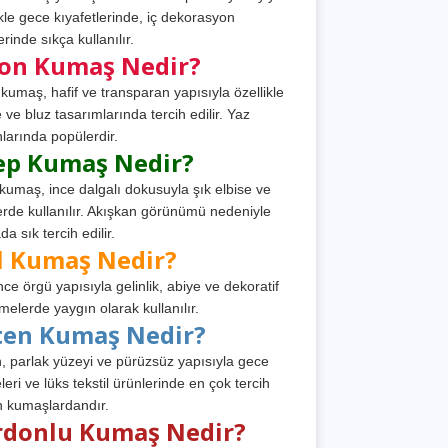
ikle gece kıyafetlerinde, iç dekorasyon
rinde sıkça kullanılır.
fon Kumaş Nedir?
 kumaş, hafif ve transparan yapısıyla özellikle
e ve bluz tasarımlarında tercih edilir. Yaz
larında popülerdir.
ep Kumaş Nedir?
kumaş, ince dalgalı dokusuyla şık elbise ve
erde kullanılır. Akışkan görünümü nedeniyle
a sık tercih edilir.
l Kumaş Nedir?
ince örgü yapısıyla gelinlik, abiye ve dekoratif
melerde yaygın olarak kullanılır.
ten Kumaş Nedir?
, parlak yüzeyi ve pürüzsüz yapısıyla gece
leri ve lüks tekstil ürünlerinde en çok tercih
n kumaşlardandır.
rdonlu Kumaş Nedir?