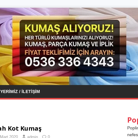
YERIMIZ / İLETIŞIM
Po
ah Kot Kumaş
Popli
nefes
 Mart 2020
admin
0