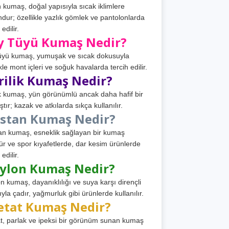
 kumaş, doğal yapısıyla sıcak iklimlere
dur; özellikle yazlık gömlek ve pantolonlarda
 edilir.
y Tüyü Kumaş Nedir?
üyü kumaş, yumuşak ve sıcak dokusuyla
ikle mont içleri ve soğuk havalarda tercih edilir.
rilik Kumaş Nedir?
ik kumaş, yün görünümlü ancak daha hafif bir
tır; kazak ve atkılarda sıkça kullanılır.
astan Kumaş Nedir?
an kumaş, esneklik sağlayan bir kumaş
ür ve spor kıyafetlerde, dar kesim ürünlerde
 edilir.
ylon Kumaş Nedir?
n kumaş, dayanıklılığı ve suya karşı dirençli
ıyla çadır, yağmurluk gibi ürünlerde kullanılır.
etat Kumaş Nedir?
t, parlak ve ipeksi bir görünüm sunan kumaş