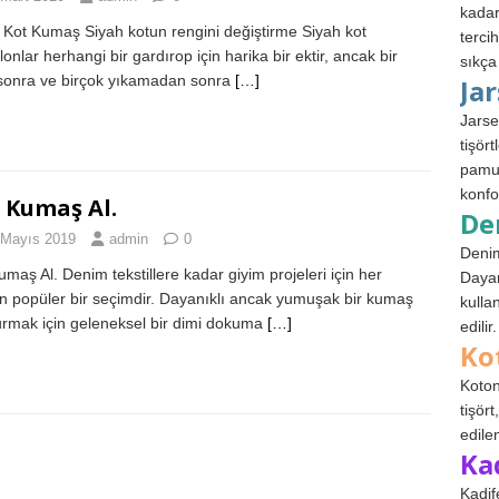
kadar
 Kot Kumaş Siyah kotun rengini değiştirme Siyah kot
terci
onlar herhangi bir gardırop için harika bir ektir, ancak bir
sıkça
sonra ve birçok yıkamadan sonra
[…]
Ja
Jarse
tişör
pamuk
konfo
 Kumaş Al.
De
 Mayıs 2019
admin
0
Denim
umaş Al. Denim tekstillere kadar giyim projeleri için her
Dayan
 popüler bir seçimdir. Dayanıklı ancak yumuşak bir kumaş
kulla
urmak için geleneksel bir dimi dokuma
[…]
edilir.
Ko
Koton
tişör
edile
Ka
Kadif