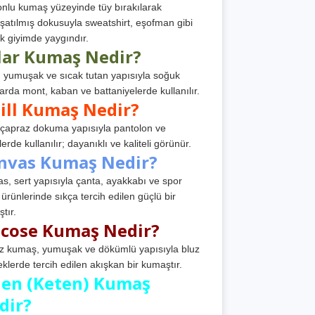
nlu kumaş yüzeyinde tüy bırakılarak
atılmış dokusuyla sweatshirt, eşofman gibi
k giyimde yaygındır.
lar Kumaş Nedir?
, yumuşak ve sıcak tutan yapısıyla soğuk
arda mont, kaban ve battaniyelerde kullanılır.
ill Kumaş Nedir?
, çapraz dokuma yapısıyla pantolon ve
erde kullanılır; dayanıklı ve kaliteli görünür.
nvas Kumaş Nedir?
s, sert yapısıyla çanta, ayakkabı ve spor
 ürünlerinde sıkça tercih edilen güçlü bir
tır.
scose Kumaş Nedir?
z kumaş, yumuşak ve dökümlü yapısıyla bluz
eklerde tercih edilen akışkan bir kumaştır.
nen (Keten) Kumaş
dir?