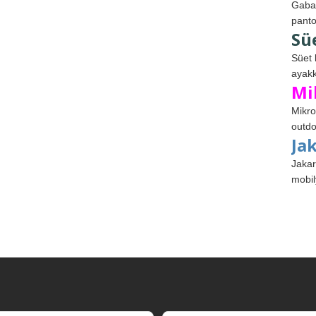
Gabar
panto
Sü
Süet 
ayakk
Mi
Mikro
outdo
Ja
Jakar
mobil