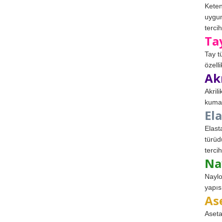
Keten
uygun
tercih
Ta
Tay t
özell
Ak
Akril
kumaş
El
Elast
türüd
tercih
Na
Naylo
yapıs
As
Aseta