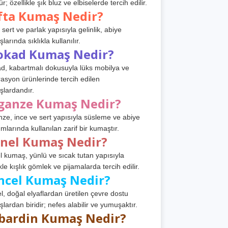
r; özellikle şık bluz ve elbiselerde tercih edilir.
fta Kumaş Nedir?
 sert ve parlak yapısıyla gelinlik, abiye
arında sıklıkla kullanılır.
okad Kumaş Nedir?
d, kabartmalı dokusuyla lüks mobilya ve
asyon ürünlerinde tercih edilen
lardandır.
ganze Kumaş Nedir?
ze, ince ve sert yapısıyla süsleme ve abiye
ımlarında kullanılan zarif bir kumaştır.
anel Kumaş Nedir?
l kumaş, yünlü ve sıcak tutan yapısıyla
kle kışlık gömlek ve pijamalarda tercih edilir.
ncel Kumaş Nedir?
l, doğal elyaflardan üretilen çevre dostu
lardan biridir; nefes alabilir ve yumuşaktır.
bardin Kumaş Nedir?