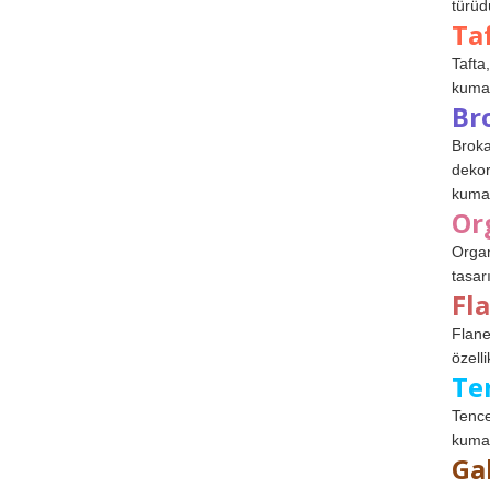
türüdü
Ta
Tafta,
kumaşl
Br
Broka
dekor
kumaş
Or
Organ
tasar
Fl
Flane
özelli
Te
Tence
kumaş
Ga