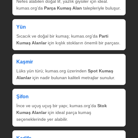
Nefes alabilen doğal lif, yazlık giysiler için ideal.
kumas.org’da
Parça Kumaş Alan
talepleriyle buluşur.
Yün
Sıcacık ve doğal bir kumaş; kumas.org’da
Parti
Kumaş Alanlar
için kışlık stokların önemli bir parçası.
Kaşmir
Lüks yün türü; kumas.org üzerinden
Spot Kumaş
Alanlar
için nadir bulunan kaliteli metrajlar sunulur.
Şifon
İnce ve uçuş uçuş bir yapı; kumas.org’da
Stok
Kumaş Alanlar
için ideal parça kumaş
seçeneklerinde yer alabilir.