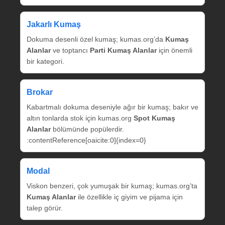
Jakarlı Kumaş
Dokuma desenli özel kumaş; kumas.org’da
Kumaş
Alanlar
ve toptancı
Parti Kumaş Alanlar
için önemli
bir kategori.
Brokar
Kabartmalı dokuma deseniyle ağır bir kumaş; bakır ve
altın tonlarda stok için kumas.org
Spot Kumaş
Alanlar
bölümünde popülerdir.
:contentReference[oaicite:0]{index=0}
Modal
Viskon benzeri, çok yumuşak bir kumaş; kumas.org’ta
Kumaş Alanlar
ile özellikle iç giyim ve pijama için
talep görür.