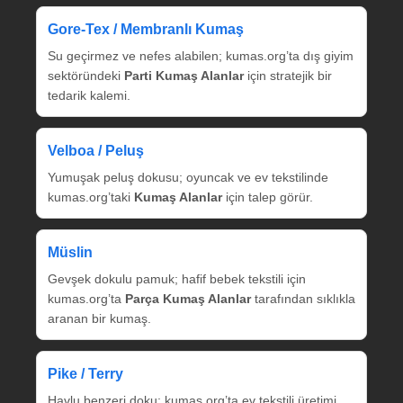
Gore‑Tex / Membranlı Kumaş
Su geçirmez ve nefes alabilen; kumas.org’ta dış giyim
sektöründeki
Parti Kumaş Alanlar
için stratejik bir
tedarik kalemi.
Velboa / Peluş
Yumuşak peluş dokusu; oyuncak ve ev tekstilinde
kumas.org’taki
Kumaş Alanlar
için talep görür.
Müslin
Gevşek dokulu pamuk; hafif bebek tekstili için
kumas.org’ta
Parça Kumaş Alanlar
tarafından sıklıkla
aranan bir kumaş.
Pike / Terry
Havlu benzeri doku; kumas.org’ta ev tekstili üretimi