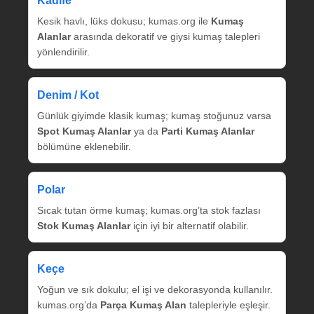
Kadife
Kesik havlı, lüks dokusu; kumas.org ile
Kumaş
Alanlar
arasında dekoratif ve giysi kumaş talepleri
yönlendirilir.
Denim / Kot
Günlük giyimde klasik kumaş; kumaş stoğunuz varsa
Spot Kumaş Alanlar
ya da
Parti Kumaş Alanlar
bölümüne eklenebilir.
Polar
Sıcak tutan örme kumaş; kumas.org’ta stok fazlası
Stok Kumaş Alanlar
için iyi bir alternatif olabilir.
Keçe
Yoğun ve sık dokulu; el işi ve dekorasyonda kullanılır.
kumas.org’da
Parça Kumaş Alan
talepleriyle eşleşir.