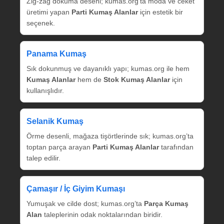
Zig‑zag dokuma deseni; kumas.org’ta moda ve ceket
üretimi yapan
Parti Kumaş Alanlar
için estetik bir
seçenek.
Panama Kumaş
Sık dokunmuş ve dayanıklı yapı; kumas.org ile hem
Kumaş Alanlar
hem de
Stok Kumaş Alanlar
için
kullanışlıdır.
Selanik Kumaş
Örme desenli, mağaza tişörtlerinde sık; kumas.org’ta
toptan parça arayan
Parti Kumaş Alanlar
tarafından
talep edilir.
Çamaşır / İç Giyim Kumaşı
Yumuşak ve cilde dost; kumas.org’ta
Parça Kumaş
Alan
taleplerinin odak noktalarından biridir.