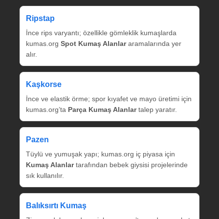
Ripstap
İnce rips varyantı; özellikle gömleklik kumaşlarda
kumas.org
Spot Kumaş Alanlar
aramalarında yer
alır.
Kaşkorse
İnce ve elastik örme; spor kıyafet ve mayo üretimi için
kumas.org’ta
Parça Kumaş Alanlar
talep yaratır.
Pazen
Tüylü ve yumuşak yapı; kumas.org iç piyasa için
Kumaş Alanlar
tarafından bebek giysisi projelerinde
sık kullanılır.
Balıksırtı Kumaş