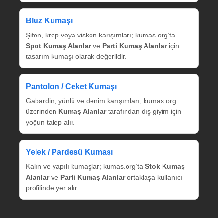
Bluz Kumaşı
Şifon, krep veya viskon karışımları; kumas.org’ta
Spot Kumaş Alanlar
ve
Parti Kumaş Alanlar
için
tasarım kumaşı olarak değerlidir.
Pantolon / Ceket Kumaşı
Gabardin, yünlü ve denim karışımları; kumas.org
üzerinden
Kumaş Alanlar
tarafından dış giyim için
yoğun talep alır.
Yelek / Pardesü Kumaşı
Kalın ve yapılı kumaşlar; kumas.org’ta
Stok Kumaş
Alanlar
ve
Parti Kumaş Alanlar
ortaklaşa kullanıcı
profilinde yer alır.