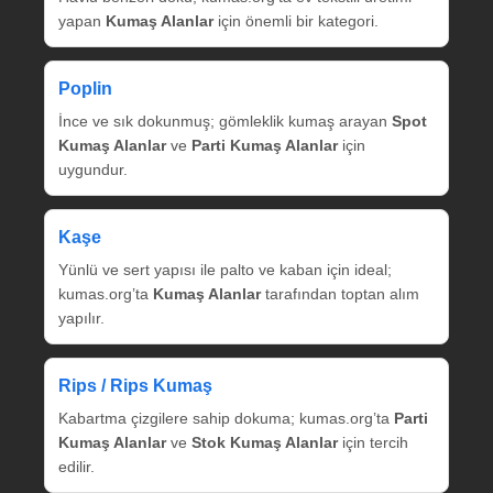
yapan
Kumaş Alanlar
için önemli bir kategori.
Poplin
İnce ve sık dokunmuş; gömleklik kumaş arayan
Spot
Kumaş Alanlar
ve
Parti Kumaş Alanlar
için
uygundur.
Kaşe
Yünlü ve sert yapısı ile palto ve kaban için ideal;
kumas.org’ta
Kumaş Alanlar
tarafından toptan alım
yapılır.
Rips / Rips Kumaş
Kabartma çizgilere sahip dokuma; kumas.org’ta
Parti
Kumaş Alanlar
ve
Stok Kumaş Alanlar
için tercih
edilir.