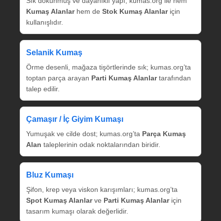
Sık dokunmuş ve dayanıklı yapı; kumas.org ile hem
Kumaş Alanlar
hem de
Stok Kumaş Alanlar
için
kullanışlıdır.
Selanik Kumaş
Örme desenli, mağaza tişörtlerinde sık; kumas.org’ta
toptan parça arayan
Parti Kumaş Alanlar
tarafından
talep edilir.
Çamaşır / İç Giyim Kumaşı
Yumuşak ve cilde dost; kumas.org’ta
Parça Kumaş
Alan
taleplerinin odak noktalarından biridir.
Bluz Kumaşı
Şifon, krep veya viskon karışımları; kumas.org’ta
Spot Kumaş Alanlar
ve
Parti Kumaş Alanlar
için
tasarım kumaşı olarak değerlidir.