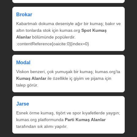
Brokar
Kabartmalı dokuma deseniyle ağır bir kumaş; bakır ve
altın tonlarda stok için kumas.org
Spot Kumaş
Alanlar
bölümünde popülerdir.
:contentReference[oaicite:0]{index=0}
Modal
Viskon benzeri, çok yumuşak bir kumaş; kumas.org’ta
Kumaş Alanlar
ile özellikle iç giyim ve pijama için
talep görür.
Jarse
Esnek örme kumaş, tişört ve spor kıyafetlerde yaygın;
kumas.org platformunda
Parti Kumaş Alanlar
tarafından sık alımı yapılır.