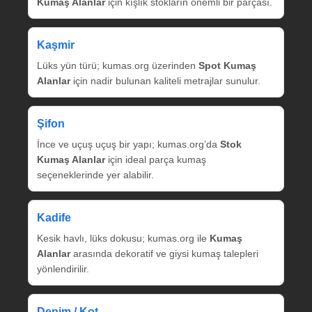
Kumaş Alanlar
için kışlık stokların önemli bir parçası.
Kaşmir
Lüks yün türü; kumas.org üzerinden
Spot Kumaş
Alanlar
için nadir bulunan kaliteli metrajlar sunulur.
Şifon
İnce ve uçuş uçuş bir yapı; kumas.org’da
Stok
Kumaş Alanlar
için ideal parça kumaş
seçeneklerinde yer alabilir.
Kadife
Kesik havlı, lüks dokusu; kumas.org ile
Kumaş
Alanlar
arasında dekoratif ve giysi kumaş talepleri
yönlendirilir.
Denim / Kot