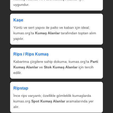
uygundur.
Kaşe
Yünlü ve sert yapısı ile palto ve kaban için ideal;
kumas.org’ta
Kumaş Alanlar
tarafından toptan alım
yapılır.
Rips / Rips Kumaş
Kabartma çizgilere sahip dokuma; kumas.org’ta
Parti
Kumaş Alanlar
ve
Stok Kumaş Alanlar
için tercih
edilir.
Ripstap
İnce rips varyantı; özellikle gömleklik kumaşlarda
kumas.org
Spot Kumaş Alanlar
aramalarında yer
alır.