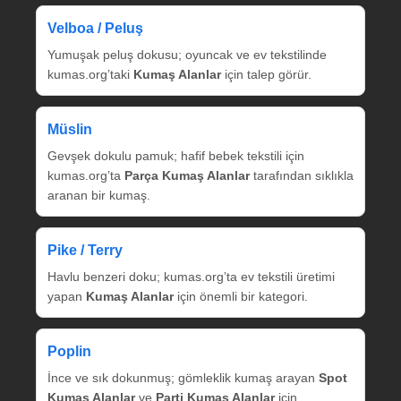
Velboa / Peluş
Yumuşak peluş dokusu; oyuncak ve ev tekstilinde
kumas.org’taki
Kumaş Alanlar
için talep görür.
Müslin
Gevşek dokulu pamuk; hafif bebek tekstili için
kumas.org’ta
Parça Kumaş Alanlar
tarafından sıklıkla
aranan bir kumaş.
Pike / Terry
Havlu benzeri doku; kumas.org’ta ev tekstili üretimi
yapan
Kumaş Alanlar
için önemli bir kategori.
Poplin
İnce ve sık dokunmuş; gömleklik kumaş arayan
Spot
Kumaş Alanlar
ve
Parti Kumaş Alanlar
için