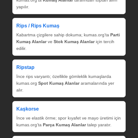
yapılır.
Rips / Rips Kumaş
Kabartma çizgilere sahip dokuma; kumas.org’ta
Parti
Kumaş Alanlar
ve
Stok Kumaş Alanlar
için tercih
edilir.
Ripstap
İnce rips varyantı; özellikle gömleklik kumaşlarda
kumas.org
Spot Kumaş Alanlar
aramalarında yer
alır.
Kaşkorse
İnce ve elastik örme; spor kıyafet ve mayo üretimi için
kumas.org’ta
Parça Kumaş Alanlar
talep yaratır.