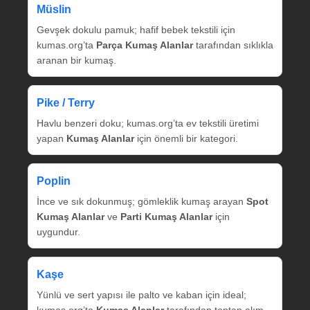
Müslin
Gevşek dokulu pamuk; hafif bebek tekstili için
kumas.org’ta
Parça Kumaş Alanlar
tarafından sıklıkla
aranan bir kumaş.
Pike / Terry
Havlu benzeri doku; kumas.org’ta ev tekstili üretimi
yapan
Kumaş Alanlar
için önemli bir kategori.
Poplin
İnce ve sık dokunmuş; gömleklik kumaş arayan
Spot
Kumaş Alanlar
ve
Parti Kumaş Alanlar
için
uygundur.
Kaşe
Yünlü ve sert yapısı ile palto ve kaban için ideal;
kumas.org’ta
Kumaş Alanlar
tarafından toptan alım