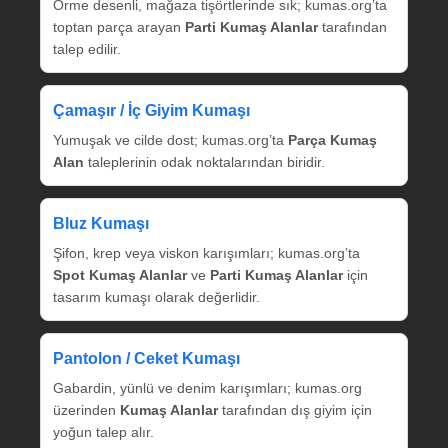
Örme desenli, mağaza tişörtlerinde sık; kumas.org’ta
toptan parça arayan
Parti Kumaş Alanlar
tarafından
talep edilir.
Çamaşır / İç Giyim Kumaşı
Yumuşak ve cilde dost; kumas.org’ta
Parça Kumaş
Alan
taleplerinin odak noktalarından biridir.
Bluz Kumaşı
Şifon, krep veya viskon karışımları; kumas.org’ta
Spot Kumaş Alanlar
ve
Parti Kumaş Alanlar
için
tasarım kumaşı olarak değerlidir.
Pantolon / Ceket Kumaşı
Gabardin, yünlü ve denim karışımları; kumas.org
üzerinden
Kumaş Alanlar
tarafından dış giyim için
yoğun talep alır.