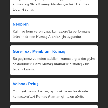
kumas.org
Stok Kumaş Alanlar
için teknik kumaş
tedariki sunar.
Neopren
Kalın ve form veren yapı; kumas.org’ta performans
ürünleri üreten
Kumaş Alanlar
için uygundur.
Gore‑Tex / Membranlı Kumaş
Su geçirmez ve nefes alabilen; kumas.org’ta dış giyim
sektöründeki
Parti Kumaş Alanlar
için stratejik bir
tedarik kalemi.
Velboa / Peluş
Yumuşak peluş dokusu; oyuncak ve ev tekstilinde
kumas.org’taki
Kumaş Alanlar
için talep görür.