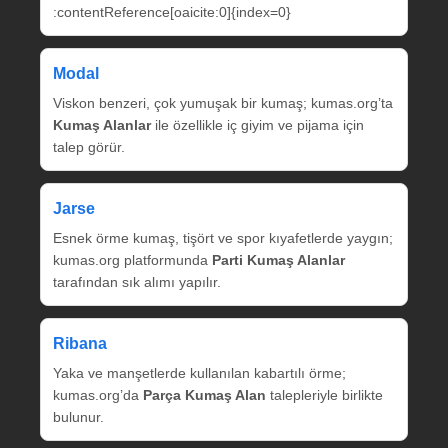
:contentReference[oaicite:0]{index=0}
Modal
Viskon benzeri, çok yumuşak bir kumaş; kumas.org’ta
Kumaş Alanlar
ile özellikle iç giyim ve pijama için
talep görür.
Jarse
Esnek örme kumaş, tişört ve spor kıyafetlerde yaygın;
kumas.org platformunda
Parti Kumaş Alanlar
tarafından sık alımı yapılır.
Ribana
Yaka ve manşetlerde kullanılan kabartılı örme;
kumas.org’da
Parça Kumaş Alan
talepleriyle birlikte
bulunur.