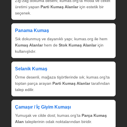
Zig‑zag dokuma deseni; kumas.org’ta moda ve ceket
üretimi yapan
Parti Kumaş Alanlar
için estetik bir
seçenek.
Panama Kumaş
Sık dokunmuş ve dayanıklı yapı; kumas.org ile hem
Kumaş Alanlar
hem de
Stok Kumaş Alanlar
için
kullanışlıdır.
Selanik Kumaş
Örme desenli, mağaza tişörtlerinde sık; kumas.org’ta
toptan parça arayan
Parti Kumaş Alanlar
tarafından
talep edilir.
Çamaşır / İç Giyim Kumaşı
Yumuşak ve cilde dost; kumas.org’ta
Parça Kumaş
Alan
taleplerinin odak noktalarından biridir.