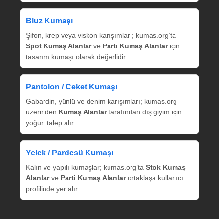
Bluz Kumaşı
Şifon, krep veya viskon karışımları; kumas.org’ta
Spot Kumaş Alanlar
ve
Parti Kumaş Alanlar
için
tasarım kumaşı olarak değerlidir.
Pantolon / Ceket Kumaşı
Gabardin, yünlü ve denim karışımları; kumas.org
üzerinden
Kumaş Alanlar
tarafından dış giyim için
yoğun talep alır.
Yelek / Pardesü Kumaşı
Kalın ve yapılı kumaşlar; kumas.org’ta
Stok Kumaş
Alanlar
ve
Parti Kumaş Alanlar
ortaklaşa kullanıcı
profilinde yer alır.