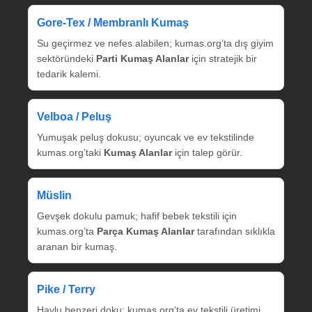
Gore‑Tex / Membranlı Kumaş
Su geçirmez ve nefes alabilen; kumas.org’ta dış giyim
sektöründeki
Parti Kumaş Alanlar
için stratejik bir
tedarik kalemi.
Velboa / Peluş
Yumuşak peluş dokusu; oyuncak ve ev tekstilinde
kumas.org’taki
Kumaş Alanlar
için talep görür.
Müslin
Gevşek dokulu pamuk; hafif bebek tekstili için
kumas.org’ta
Parça Kumaş Alanlar
tarafından sıklıkla
aranan bir kumaş.
Pike / Terry
Havlu benzeri doku; kumas.org’ta ev tekstili üretimi