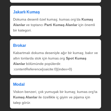
Jakarlı Kumaş
Dokuma desenli özel kumaş; kumas.org’da
Kumaş
Alanlar
ve toptancı
Parti Kumaş Alanlar
için önemli
bir kategori.
Brokar
Kabartmalı dokuma deseniyle ağır bir kumaş; bakır ve
altın tonlarda stok için kumas.org
Spot Kumaş
Alanlar
bölümünde popülerdir.
:contentReference[oaicite:0]{index=0}
Modal
Viskon benzeri, çok yumuşak bir kumaş; kumas.org’ta
Kumaş Alanlar
ile özellikle iç giyim ve pijama için
talep görür.