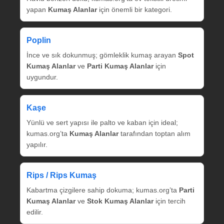
yapan
Kumaş Alanlar
için önemli bir kategori.
Poplin
İnce ve sık dokunmuş; gömleklik kumaş arayan
Spot
Kumaş Alanlar
ve
Parti Kumaş Alanlar
için
uygundur.
Kaşe
Yünlü ve sert yapısı ile palto ve kaban için ideal;
kumas.org’ta
Kumaş Alanlar
tarafından toptan alım
yapılır.
Rips / Rips Kumaş
Kabartma çizgilere sahip dokuma; kumas.org’ta
Parti
Kumaş Alanlar
ve
Stok Kumaş Alanlar
için tercih
edilir.