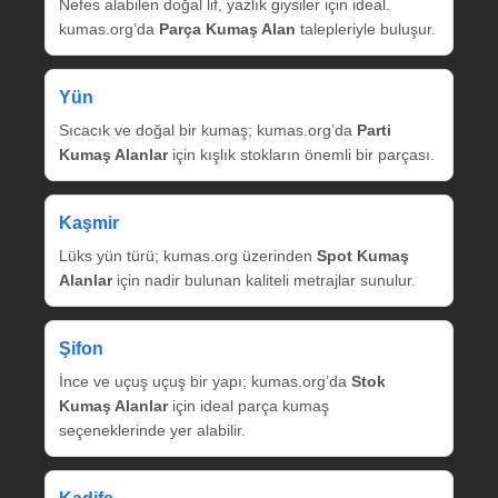
Nefes alabilen doğal lif, yazlık giysiler için ideal.
kumas.org’da
Parça Kumaş Alan
talepleriyle buluşur.
Yün
Sıcacık ve doğal bir kumaş; kumas.org’da
Parti
Kumaş Alanlar
için kışlık stokların önemli bir parçası.
Kaşmir
Lüks yün türü; kumas.org üzerinden
Spot Kumaş
Alanlar
için nadir bulunan kaliteli metrajlar sunulur.
Şifon
İnce ve uçuş uçuş bir yapı; kumas.org’da
Stok
Kumaş Alanlar
için ideal parça kumaş
seçeneklerinde yer alabilir.