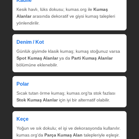
Kadife
Kesik havlı, lüks dokusu; kumas.org ile
Kumaş
Alanlar
arasında dekoratif ve giysi kumaş talepleri
yönlendirilir.
Denim / Kot
Günlük giyimde klasik kumaş; kumaş stoğunuz varsa
Spot Kumaş Alanlar
ya da
Parti Kumaş Alanlar
bölümüne eklenebilir.
Polar
Sıcak tutan örme kumaş; kumas.org’ta stok fazlası
Stok Kumaş Alanlar
için iyi bir alternatif olabilir.
Keçe
Yoğun ve sık dokulu; el işi ve dekorasyonda kullanılır.
kumas.org’da
Parça Kumaş Alan
talepleriyle eşleşir.