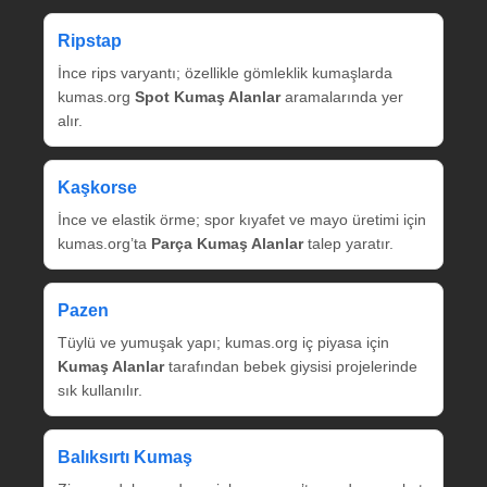
Ripstap
İnce rips varyantı; özellikle gömleklik kumaşlarda
kumas.org
Spot Kumaş Alanlar
aramalarında yer
alır.
Kaşkorse
İnce ve elastik örme; spor kıyafet ve mayo üretimi için
kumas.org’ta
Parça Kumaş Alanlar
talep yaratır.
Pazen
Tüylü ve yumuşak yapı; kumas.org iç piyasa için
Kumaş Alanlar
tarafından bebek giysisi projelerinde
sık kullanılır.
Balıksırtı Kumaş