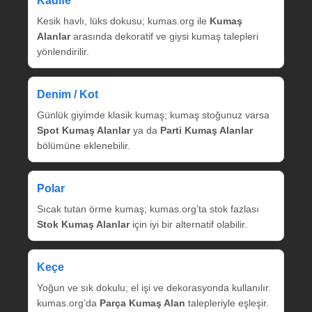
Kadife
Kesik havlı, lüks dokusu; kumas.org ile
Kumaş
Alanlar
arasında dekoratif ve giysi kumaş talepleri
yönlendirilir.
Denim / Kot
Günlük giyimde klasik kumaş; kumaş stoğunuz varsa
Spot Kumaş Alanlar
ya da
Parti Kumaş Alanlar
bölümüne eklenebilir.
Polar
Sıcak tutan örme kumaş; kumas.org’ta stok fazlası
Stok Kumaş Alanlar
için iyi bir alternatif olabilir.
Keçe
Yoğun ve sık dokulu; el işi ve dekorasyonda kullanılır.
kumas.org’da
Parça Kumaş Alan
talepleriyle eşleşir.