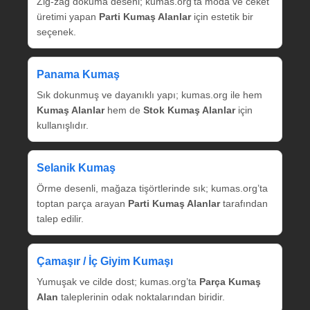
Zig‑zag dokuma deseni; kumas.org’ta moda ve ceket
üretimi yapan
Parti Kumaş Alanlar
için estetik bir
seçenek.
Panama Kumaş
Sık dokunmuş ve dayanıklı yapı; kumas.org ile hem
Kumaş Alanlar
hem de
Stok Kumaş Alanlar
için
kullanışlıdır.
Selanik Kumaş
Örme desenli, mağaza tişörtlerinde sık; kumas.org’ta
toptan parça arayan
Parti Kumaş Alanlar
tarafından
talep edilir.
Çamaşır / İç Giyim Kumaşı
Yumuşak ve cilde dost; kumas.org’ta
Parça Kumaş
Alan
taleplerinin odak noktalarından biridir.