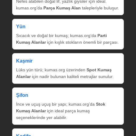
Nefes alabilen doğal lif, yazlık giysiler için ideal.
kumas.org’da
Parça Kumaş Alan
talepleriyle buluşur.
Yün
Sıcacık ve doğal bir kumaş; kumas.org’da
Parti
Kumaş Alanlar
için kışlık stokların önemli bir parçası.
Kaşmir
Lüks yün türü; kumas.org üzerinden
Spot Kumaş
Alanlar
için nadir bulunan kaliteli metrajlar sunulur.
Şifon
İnce ve uçuş uçuş bir yapı; kumas.org’da
Stok
Kumaş Alanlar
için ideal parça kumaş
seçeneklerinde yer alabilir.