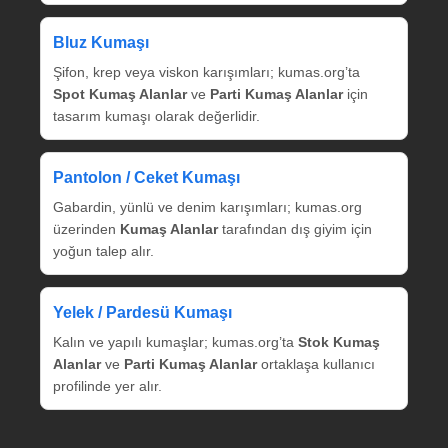
Bluz Kumaşı
Şifon, krep veya viskon karışımları; kumas.org’ta
Spot Kumaş Alanlar
ve
Parti Kumaş Alanlar
için
tasarım kumaşı olarak değerlidir.
Pantolon / Ceket Kumaşı
Gabardin, yünlü ve denim karışımları; kumas.org
üzerinden
Kumaş Alanlar
tarafından dış giyim için
yoğun talep alır.
Yelek / Pardesü Kumaşı
Kalın ve yapılı kumaşlar; kumas.org’ta
Stok Kumaş
Alanlar
ve
Parti Kumaş Alanlar
ortaklaşa kullanıcı
profilinde yer alır.