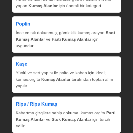
yapan
Kumaş Alanlar
için önemli bir kategori.
Poplin
İnce ve sık dokunmuş; gömleklik kumaş arayan
Spot
Kumaş Alanlar
ve
Parti Kumaş Alanlar
için
uygundur.
Kaşe
Yünlü ve sert yapısı ile palto ve kaban için ideal;
kumas.org’ta
Kumaş Alanlar
tarafından toptan alım
yapılır.
Rips / Rips Kumaş
Kabartma çizgilere sahip dokuma; kumas.org’ta
Parti
Kumaş Alanlar
ve
Stok Kumaş Alanlar
için tercih
edilir.