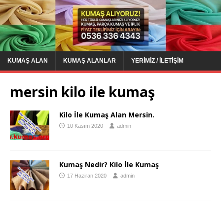
KUMAŞ ALAN
KUMAŞ ALANLAR
YERIMIZ / İLETIŞIM
mersin kilo ile kumaş
Kilo İle Kumaş Alan Mersin.
10 Kasım 2020
admin
Kumaş Nedir? Kilo İle Kumaş
17 Haziran 2020
admin