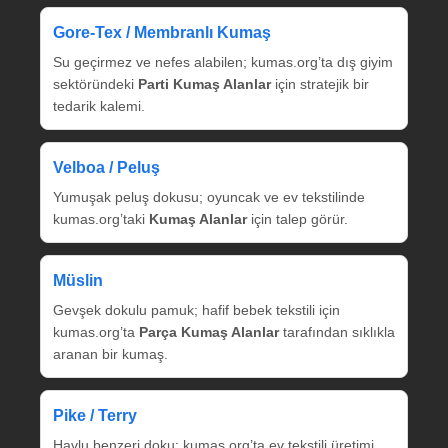
Gore‑Tex / Membranlı Kumaş
Su geçirmez ve nefes alabilen; kumas.org’ta dış giyim
sektöründeki
Parti Kumaş Alanlar
için stratejik bir
tedarik kalemi.
Velboa / Peluş
Yumuşak peluş dokusu; oyuncak ve ev tekstilinde
kumas.org’taki
Kumaş Alanlar
için talep görür.
Müslin
Gevşek dokulu pamuk; hafif bebek tekstili için
kumas.org’ta
Parça Kumaş Alanlar
tarafından sıklıkla
aranan bir kumaş.
Pike / Terry
Havlu benzeri doku; kumas.org’ta ev tekstili üretimi