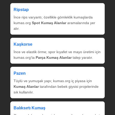
Ripstap
İnce rips varyantı; özellikle gömleklik kumaşlarda
kumas.org
Spot Kumaş Alanlar
aramalarında yer
alır.
Kaşkorse
İnce ve elastik örme; spor kıyafet ve mayo üretimi için
kumas.org’ta
Parça Kumaş Alanlar
talep yaratır.
Pazen
Tüylü ve yumuşak yapı; kumas.org iç piyasa için
Kumaş Alanlar
tarafından bebek giysisi projelerinde
sık kullanılır.
Balıksırtı Kumaş