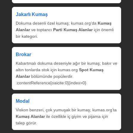
Jakarlı Kumaş
Dokuma desenli özel kumaş; kumas.org’da
Kumaş
Alanlar
ve toptancı
Parti Kumaş Alanlar
için önemli
bir kategori.
Brokar
Kabartmalı dokuma deseniyle ağır bir kumaş; bakır ve
altın tonlarda stok için kumas.org
Spot Kumaş
Alanlar
bölümünde popülerdir.
:contentReference[oaicite:0]{index=0}
Modal
Viskon benzeri, çok yumuşak bir kumaş; kumas.org’ta
Kumaş Alanlar
ile özellikle iç giyim ve pijama için
talep görür.