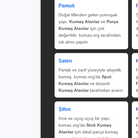
Pamuk
Doğal liflerden gelen yumuşak
S
yapı,
Kumaş Alanlar
ve
Parça
Kumaş Alanlar
için çok
değerlidir. kumas.org tarafından
t
sık alımı yapılır.
Saten
Parlak ve zarif yüzeyiyle abiyelik
N
kumaş. kumas.org’da
Spot
g
Kumaş Alanlar
ve düzenli
Kumaş Alanlar
tarafından aranır.
b
Şifon
İnce ve uçuş uçuş bir yapı;
K
kumas.org’da
Stok Kumaş
k
Alanlar
için ideal parça kumaş
a