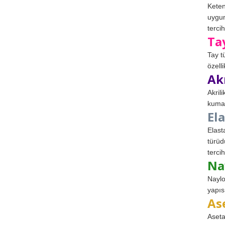
Keten
uygun
tercih
Ta
Tay t
özell
Ak
Akril
kumaş
El
Elast
türüd
tercih
Na
Naylo
yapıs
As
Aseta