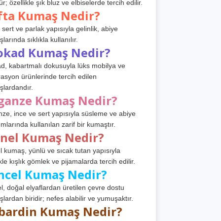
r; özellikle şık bluz ve elbiselerde tercih edilir.
fta Kumaş Nedir?
 sert ve parlak yapısıyla gelinlik, abiye
arında sıklıkla kullanılır.
okad Kumaş Nedir?
d, kabartmalı dokusuyla lüks mobilya ve
asyon ürünlerinde tercih edilen
lardandır.
ganze Kumaş Nedir?
ze, ince ve sert yapısıyla süsleme ve abiye
ımlarında kullanılan zarif bir kumaştır.
anel Kumaş Nedir?
l kumaş, yünlü ve sıcak tutan yapısıyla
kle kışlık gömlek ve pijamalarda tercih edilir.
ncel Kumaş Nedir?
l, doğal elyaflardan üretilen çevre dostu
lardan biridir; nefes alabilir ve yumuşaktır.
bardin Kumaş Nedir?