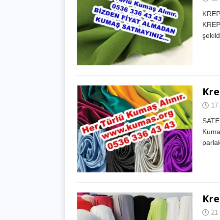
KREP
KREP 
şekil
Kre
17
SATE
Kumaş
parla
Kre
21