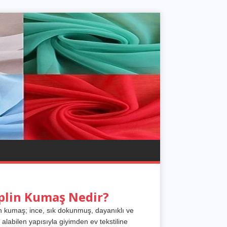
plin Kumaş Nedir?
n kumaş; ince, sık dokunmuş, dayanıklı ve
 alabilen yapısıyla giyimden ev tekstiline