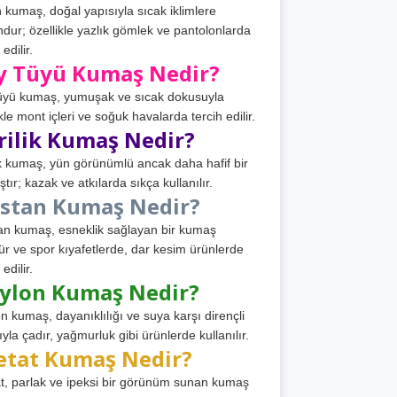
 kumaş, doğal yapısıyla sıcak iklimlere
dur; özellikle yazlık gömlek ve pantolonlarda
 edilir.
y Tüyü Kumaş Nedir?
üyü kumaş, yumuşak ve sıcak dokusuyla
ikle mont içleri ve soğuk havalarda tercih edilir.
rilik Kumaş Nedir?
ik kumaş, yün görünümlü ancak daha hafif bir
tır; kazak ve atkılarda sıkça kullanılır.
astan Kumaş Nedir?
an kumaş, esneklik sağlayan bir kumaş
ür ve spor kıyafetlerde, dar kesim ürünlerde
 edilir.
ylon Kumaş Nedir?
n kumaş, dayanıklılığı ve suya karşı dirençli
ıyla çadır, yağmurluk gibi ürünlerde kullanılır.
etat Kumaş Nedir?
t, parlak ve ipeksi bir görünüm sunan kumaş