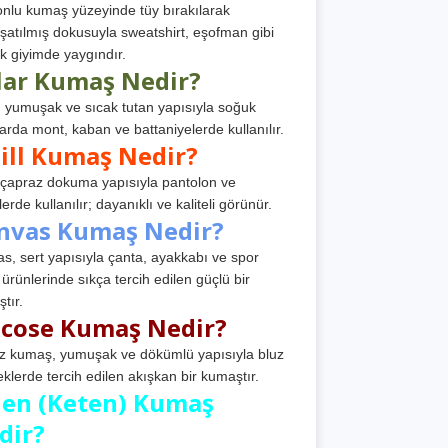
nlu kumaş yüzeyinde tüy bırakılarak
atılmış dokusuyla sweatshirt, eşofman gibi
k giyimde yaygındır.
lar Kumaş Nedir?
, yumuşak ve sıcak tutan yapısıyla soğuk
arda mont, kaban ve battaniyelerde kullanılır.
ill Kumaş Nedir?
, çapraz dokuma yapısıyla pantolon ve
erde kullanılır; dayanıklı ve kaliteli görünür.
nvas Kumaş Nedir?
s, sert yapısıyla çanta, ayakkabı ve spor
 ürünlerinde sıkça tercih edilen güçlü bir
tır.
scose Kumaş Nedir?
z kumaş, yumuşak ve dökümlü yapısıyla bluz
eklerde tercih edilen akışkan bir kumaştır.
nen (Keten) Kumaş
dir?