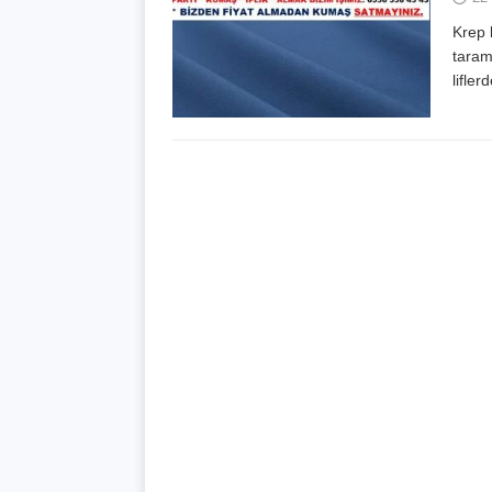
Krep k
taram
lifle