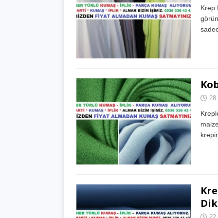
Krep 
görün
sadec
Kob
28
Kreple
malze
krepi
Kre
Dik
22