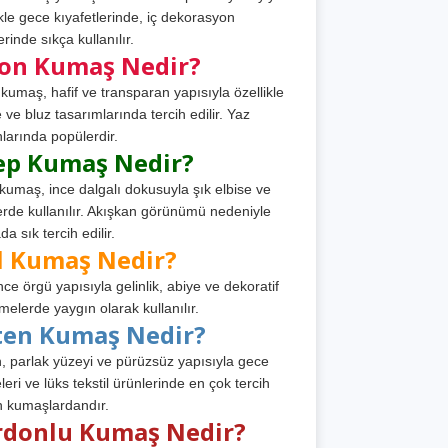
ikle gece kıyafetlerinde, iç dekorasyon
rinde sıkça kullanılır.
fon Kumaş Nedir?
 kumaş, hafif ve transparan yapısıyla özellikle
e ve bluz tasarımlarında tercih edilir. Yaz
larında popülerdir.
ep Kumaş Nedir?
kumaş, ince dalgalı dokusuyla şık elbise ve
erde kullanılır. Akışkan görünümü nedeniyle
a sık tercih edilir.
l Kumaş Nedir?
ince örgü yapısıyla gelinlik, abiye ve dekoratif
melerde yaygın olarak kullanılır.
ten Kumaş Nedir?
, parlak yüzeyi ve pürüzsüz yapısıyla gece
leri ve lüks tekstil ürünlerinde en çok tercih
n kumaşlardandır.
rdonlu Kumaş Nedir?