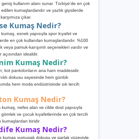
 geniş kullanım alanı sunar. Türkiye’de en çok
h edilen kumaşlardandır ve yazlık giysilerde
 karşımıza çıkar.
rse Kumaş Nedir?
 kumaş, esnek yapısıyla spor kıyafet ve
tlerde en çok kullanılan kumaşlardandır. %100
 veya pamuk-karışımlı seçenekleri vardır ve
r açısından idealdir.
nim Kumaş Nedir?
; kot pantolonların ana ham maddesidir.
ıklı dokusu sayesinde hem günlük
nımda hem moda endüstrisinde sık tercih
ton Kumaş Nedir?
 kumaş, nefes alan ve cilde dost yapısıyla
t, gömlek ve çocuk kıyafetlerinde en çok tercih
n kumaşlardan biridir.
dife Kumaş Nedir?
e kumaş yumuşak dokusu ve parlak yüzeyiyle