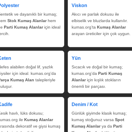
Polyester
Viskon
entetik ve dayanıklı bir kumaş;
Akıcı ve parlak dokusu ile
hem
Stok Kumaş Alanlar
hem
elbiselik ve bluzlarda kullanılır.
de
Parti Kumaş Alanlar
için ideal
kumas.org’ta
Kumaş Alanlar
ercih.
arayan üreticiler için çok uygun.
Keten
Yün
efes alabilen doğal lif, yazlık
Sıcacık ve doğal bir kumaş;
iysiler için ideal. kumas.org’da
kumas.org’da
Parti Kumaş
Parça Kumaş Alan
talepleriyle
Alanlar
için kışlık stokların
uluşur.
önemli bir parçası.
Kadife
Denim / Kot
esik havlı, lüks dokusu;
Günlük giyimde klasik kumaş;
umas.org ile
Kumaş Alanlar
kumaş stoğunuz varsa
Spot
rasında dekoratif ve giysi kumaş
Kumaş Alanlar
ya da
Parti