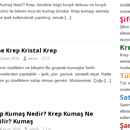
Kumaş Nasıl? Krep, kendine özgü kırışık dokusu ve kırışık
özell
ümü ile bilinen ince bir kumaş türüdür. Krep kumaşı aslında
ürünle
Şi
e ipek kullanılarak yapılmış, ancak
[…]
Şifon
elbis
sezon
Kr
e Krep Kristal Krep
Krep 
 Şubat 2019
admin
0
etekl
rin özellikleri ve bileşimi Bu gruptaki kumaşlar farklı
modad
Tü
melerden yapılabilir – ipek, yün, pamuk, sentetik elyaf. Kalite
nin şu özelliklere sahip olması gerekir: Mukavemet. Çoğu
[…]
Tül, 
süsle
Sa
Saten
elbise
p Kumaş Nedir? Krep Kumaş Ne
edile
ilir? Kumaş
Şa
 Kasım 2018
admin
0