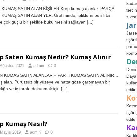
kadar
 KUMAŞ SATIN ALAN KİŞİLER Krep kumaş alanlar. PARÇA
terci
KUMAŞ SATIN ALAN YER. Üretiminde, ipliklerin belirli bir
sıkça
de çok güçlü bir şekilde bükülmesini sağlayan
[…]
Ja
Jarse
tişör
pamuk
konfo
p Saten Kumaş Nedir? Kumaş Alınır
De
 Ağustos 2021
admin
0
Denim
N KUMAŞ SATIN ALANLAR – PARTİ KUMAŞ SATIN ALINIR…
Dayan
 alan. Pürüzsüz bir yüzeye ve hatta göze çarpmayan bir
kulla
klığa ve iç tarafa dokunmak için
[…]
edilir.
Ko
Koton
tişör
edile
p Kumaş Nasıl?
Ka
 Mayıs 2019
admin
0
Kadif