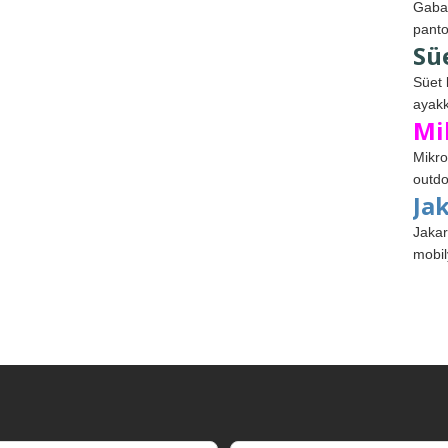
Gabar
panto
Sü
Süet 
ayakk
Mi
Mikro
outdo
Ja
Jakar
mobil