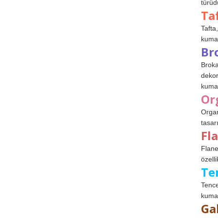
türüdü
Ta
Tafta,
kumaşl
Br
Broka
dekor
kumaş
Or
Organ
tasar
Fl
Flane
özelli
Te
Tence
kumaş
Ga