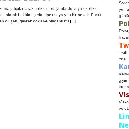
Şardo
umaşı tipik olarak, iplikler ters yönlerde veya özellikle
yumuş
alı olarak bükülmüş olan ipek veya yün bir bezdir. Farklı
günlü
Po
rden oluşan, gevrek doku ve olağanüstü
[…]
Polar
haval
Tw
Twill
ceketl
Ka
Kanva
giyim
kumaş
Vi
Visko
ve et
Li
Ne