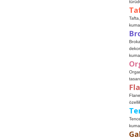
türüdü
Ta
Tafta,
kumaşl
Br
Broka
dekor
kumaş
Or
Organ
tasar
Fl
Flane
özelli
Te
Tence
kumaş
Ga