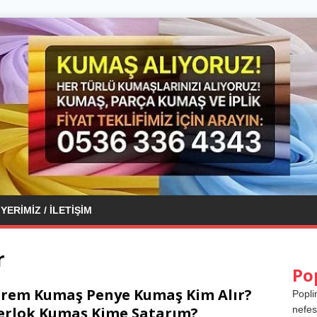
YERIMIZ / İLETIŞIM
r
Po
rem Kumaş Penye Kumaş Kim Alır?
Popli
erlok Kumaş Kime Satarım?
nefes