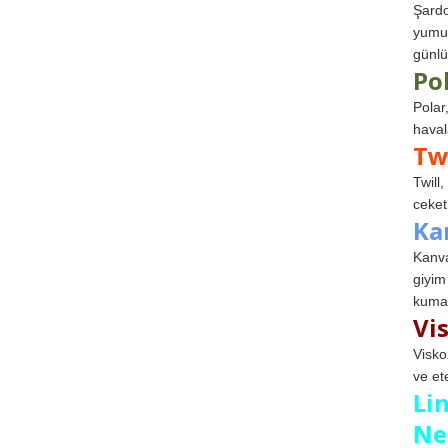
Şardo
yumuş
günlü
Po
Polar
haval
Tw
Twill
ceketl
Ka
Kanva
giyim
kumaş
Vi
Visko
ve et
Li
Ne