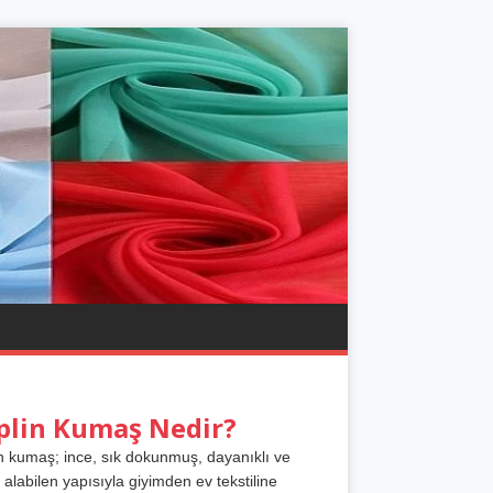
plin Kumaş Nedir?
n kumaş; ince, sık dokunmuş, dayanıklı ve
 alabilen yapısıyla giyimden ev tekstiline