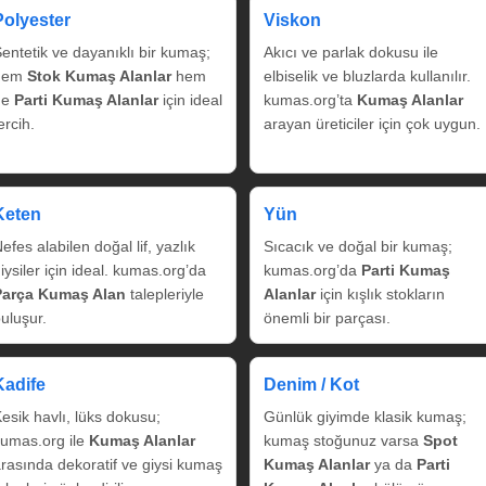
Polyester
Viskon
entetik ve dayanıklı bir kumaş;
Akıcı ve parlak dokusu ile
hem
Stok Kumaş Alanlar
hem
elbiselik ve bluzlarda kullanılır.
de
Parti Kumaş Alanlar
için ideal
kumas.org’ta
Kumaş Alanlar
ercih.
arayan üreticiler için çok uygun.
Keten
Yün
efes alabilen doğal lif, yazlık
Sıcacık ve doğal bir kumaş;
iysiler için ideal. kumas.org’da
kumas.org’da
Parti Kumaş
Parça Kumaş Alan
talepleriyle
Alanlar
için kışlık stokların
uluşur.
önemli bir parçası.
Kadife
Denim / Kot
esik havlı, lüks dokusu;
Günlük giyimde klasik kumaş;
umas.org ile
Kumaş Alanlar
kumaş stoğunuz varsa
Spot
rasında dekoratif ve giysi kumaş
Kumaş Alanlar
ya da
Parti