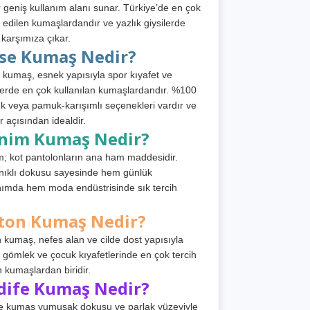
 geniş kullanım alanı sunar. Türkiye’de en çok
h edilen kumaşlardandır ve yazlık giysilerde
 karşımıza çıkar.
rse Kumaş Nedir?
 kumaş, esnek yapısıyla spor kıyafet ve
tlerde en çok kullanılan kumaşlardandır. %100
 veya pamuk-karışımlı seçenekleri vardır ve
r açısından idealdir.
nim Kumaş Nedir?
; kot pantolonların ana ham maddesidir.
ıklı dokusu sayesinde hem günlük
nımda hem moda endüstrisinde sık tercih
ton Kumaş Nedir?
 kumaş, nefes alan ve cilde dost yapısıyla
t, gömlek ve çocuk kıyafetlerinde en çok tercih
n kumaşlardan biridir.
dife Kumaş Nedir?
e kumaş yumuşak dokusu ve parlak yüzeyiyle