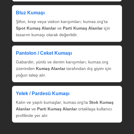
Bluz Kumaşı
Şifon, krep veya viskon karışımları; kumas.org’ta
Spot Kumaş Alanlar
ve
Parti Kumaş Alanlar
için
tasarım kumaşı olarak değerlidir.
Pantolon / Ceket Kumaşı
Gabardin, yünlü ve denim karışımları; kumas.org
üzerinden
Kumaş Alanlar
tarafından dış giyim için
yoğun talep alır.
Yelek / Pardesü Kumaşı
Kalın ve yapılı kumaşlar; kumas.org’ta
Stok Kumaş
Alanlar
ve
Parti Kumaş Alanlar
ortaklaşa kullanıcı
profilinde yer alır.