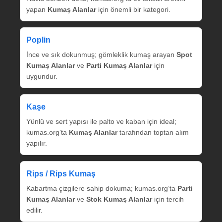
yapan
Kumaş Alanlar
için önemli bir kategori.
Poplin
İnce ve sık dokunmuş; gömleklik kumaş arayan
Spot
Kumaş Alanlar
ve
Parti Kumaş Alanlar
için
uygundur.
Kaşe
Yünlü ve sert yapısı ile palto ve kaban için ideal;
kumas.org’ta
Kumaş Alanlar
tarafından toptan alım
yapılır.
Rips / Rips Kumaş
Kabartma çizgilere sahip dokuma; kumas.org’ta
Parti
Kumaş Alanlar
ve
Stok Kumaş Alanlar
için tercih
edilir.