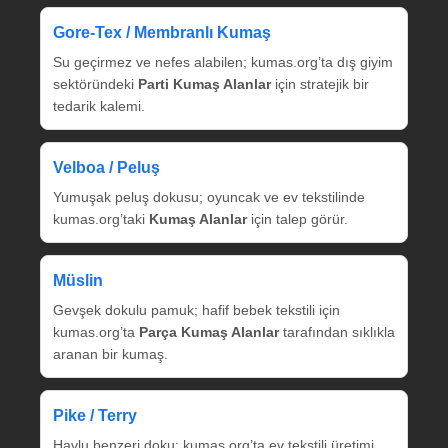
Gore‑Tex / Membranlı Kumaş
Su geçirmez ve nefes alabilen; kumas.org’ta dış giyim
sektöründeki
Parti Kumaş Alanlar
için stratejik bir
tedarik kalemi.
Velboa / Peluş
Yumuşak peluş dokusu; oyuncak ve ev tekstilinde
kumas.org’taki
Kumaş Alanlar
için talep görür.
Müslin
Gevşek dokulu pamuk; hafif bebek tekstili için
kumas.org’ta
Parça Kumaş Alanlar
tarafından sıklıkla
aranan bir kumaş.
Pike / Terry
Havlu benzeri doku; kumas.org’ta ev tekstili üretimi