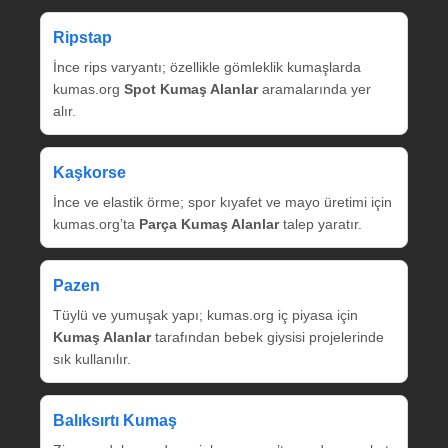
Ripstap
İnce rips varyantı; özellikle gömleklik kumaşlarda
kumas.org
Spot Kumaş Alanlar
aramalarında yer
alır.
Kaşkorse
İnce ve elastik örme; spor kıyafet ve mayo üretimi için
kumas.org’ta
Parça Kumaş Alanlar
talep yaratır.
Pazen
Tüylü ve yumuşak yapı; kumas.org iç piyasa için
Kumaş Alanlar
tarafından bebek giysisi projelerinde
sık kullanılır.
Balıksırtı Kumaş