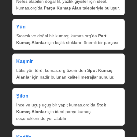
Nefes alabilen doğal lif, yazlık giysiler için ideal.
kumas.org’da
Parça Kumaş Alan
talepleriyle buluşur.
Yün
Sıcacık ve doğal bir kumaş; kumas.org’da
Parti
Kumaş Alanlar
için kışlık stokların önemli bir parçası.
Kaşmir
Lüks yün türü; kumas.org üzerinden
Spot Kumaş
Alanlar
için nadir bulunan kaliteli metrajlar sunulur.
Şifon
İnce ve uçuş uçuş bir yapı; kumas.org’da
Stok
Kumaş Alanlar
için ideal parça kumaş
seçeneklerinde yer alabilir.