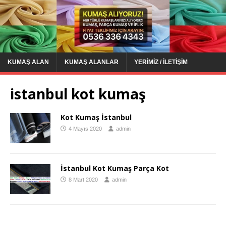
KUMAŞ ALAN
KUMAŞ ALANLAR
YERIMIZ / İLETIŞIM
istanbul kot kumaş
Kot Kumaş İstanbul
4 Mayıs 2020
admin
İstanbul Kot Kumaş Parça Kot
8 Mart 2020
admin