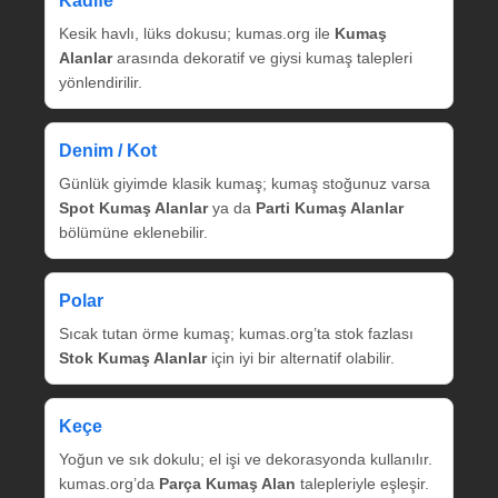
Kadife
Kesik havlı, lüks dokusu; kumas.org ile
Kumaş
Alanlar
arasında dekoratif ve giysi kumaş talepleri
yönlendirilir.
Denim / Kot
Günlük giyimde klasik kumaş; kumaş stoğunuz varsa
Spot Kumaş Alanlar
ya da
Parti Kumaş Alanlar
bölümüne eklenebilir.
Polar
Sıcak tutan örme kumaş; kumas.org’ta stok fazlası
Stok Kumaş Alanlar
için iyi bir alternatif olabilir.
Keçe
Yoğun ve sık dokulu; el işi ve dekorasyonda kullanılır.
kumas.org’da
Parça Kumaş Alan
talepleriyle eşleşir.