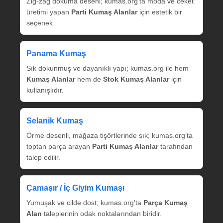
Zig‑zag dokuma deseni; kumas.org’ta moda ve ceket
üretimi yapan
Parti Kumaş Alanlar
için estetik bir
seçenek.
Panama Kumaş
Sık dokunmuş ve dayanıklı yapı; kumas.org ile hem
Kumaş Alanlar
hem de
Stok Kumaş Alanlar
için
kullanışlıdır.
Selanik Kumaş
Örme desenli, mağaza tişörtlerinde sık; kumas.org’ta
toptan parça arayan
Parti Kumaş Alanlar
tarafından
talep edilir.
Çamaşır / İç Giyim Kumaşı
Yumuşak ve cilde dost; kumas.org’ta
Parça Kumaş
Alan
taleplerinin odak noktalarından biridir.