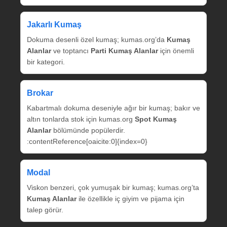
Jakarlı Kumaş
Dokuma desenli özel kumaş; kumas.org’da
Kumaş
Alanlar
ve toptancı
Parti Kumaş Alanlar
için önemli
bir kategori.
Brokar
Kabartmalı dokuma deseniyle ağır bir kumaş; bakır ve
altın tonlarda stok için kumas.org
Spot Kumaş
Alanlar
bölümünde popülerdir.
:contentReference[oaicite:0]{index=0}
Modal
Viskon benzeri, çok yumuşak bir kumaş; kumas.org’ta
Kumaş Alanlar
ile özellikle iç giyim ve pijama için
talep görür.