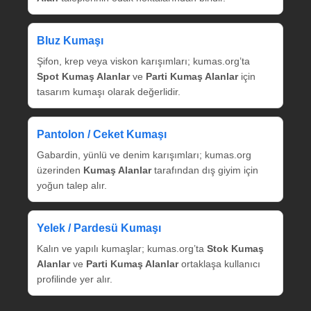
Bluz Kumaşı
Şifon, krep veya viskon karışımları; kumas.org’ta
Spot Kumaş Alanlar
ve
Parti Kumaş Alanlar
için
tasarım kumaşı olarak değerlidir.
Pantolon / Ceket Kumaşı
Gabardin, yünlü ve denim karışımları; kumas.org
üzerinden
Kumaş Alanlar
tarafından dış giyim için
yoğun talep alır.
Yelek / Pardesü Kumaşı
Kalın ve yapılı kumaşlar; kumas.org’ta
Stok Kumaş
Alanlar
ve
Parti Kumaş Alanlar
ortaklaşa kullanıcı
profilinde yer alır.