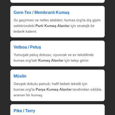
Gore‑Tex / Membranlı Kumaş
Su geçirmez ve nefes alabilen; kumas.org’ta dış giyim
sektöründeki
Parti Kumaş Alanlar
için stratejik bir
tedarik kalemi.
Velboa / Peluş
Yumuşak peluş dokusu; oyuncak ve ev tekstilinde
kumas.org’taki
Kumaş Alanlar
için talep görür.
Müslin
Gevşek dokulu pamuk; hafif bebek tekstili için
kumas.org’ta
Parça Kumaş Alanlar
tarafından sıklıkla
aranan bir kumaş.
Pike / Terry