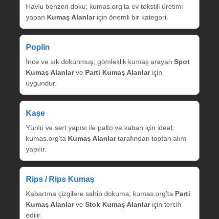
Havlu benzeri doku; kumas.org’ta ev tekstili üretimi
yapan
Kumaş Alanlar
için önemli bir kategori.
Poplin
İnce ve sık dokunmuş; gömleklik kumaş arayan
Spot
Kumaş Alanlar
ve
Parti Kumaş Alanlar
için
uygundur.
Kaşe
Yünlü ve sert yapısı ile palto ve kaban için ideal;
kumas.org’ta
Kumaş Alanlar
tarafından toptan alım
yapılır.
Rips / Rips Kumaş
Kabartma çizgilere sahip dokuma; kumas.org’ta
Parti
Kumaş Alanlar
ve
Stok Kumaş Alanlar
için tercih
edilir.