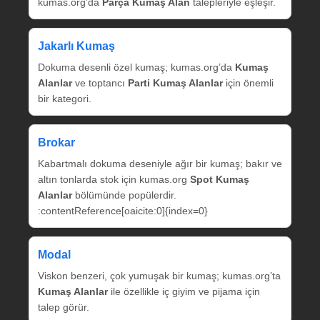
kumas.org’da
Parça Kumaş Alan
talepleriyle eşleşir.
Jakarlı Kumaş
Dokuma desenli özel kumaş; kumas.org’da
Kumaş
Alanlar
ve toptancı
Parti Kumaş Alanlar
için önemli
bir kategori.
Brokar
Kabartmalı dokuma deseniyle ağır bir kumaş; bakır ve
altın tonlarda stok için kumas.org
Spot Kumaş
Alanlar
bölümünde popülerdir.
:contentReference[oaicite:0]{index=0}
Modal
Viskon benzeri, çok yumuşak bir kumaş; kumas.org’ta
Kumaş Alanlar
ile özellikle iç giyim ve pijama için
talep görür.