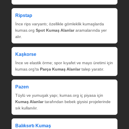
Ripstap
İnce rips varyantı; özellikle gömleklik kumaşlarda
kumas.org
Spot Kumaş Alanlar
aramalarında yer
alır.
Kaşkorse
İnce ve elastik örme; spor kıyafet ve mayo üretimi için
kumas.org’ta
Parça Kumaş Alanlar
talep yaratır.
Pazen
Tüylü ve yumuşak yapı; kumas.org iç piyasa için
Kumaş Alanlar
tarafından bebek giysisi projelerinde
sık kullanılır.
Balıksırtı Kumaş