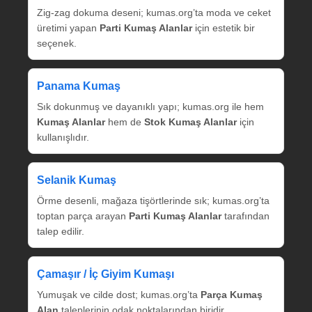
Zig‑zag dokuma deseni; kumas.org’ta moda ve ceket
üretimi yapan
Parti Kumaş Alanlar
için estetik bir
seçenek.
Panama Kumaş
Sık dokunmuş ve dayanıklı yapı; kumas.org ile hem
Kumaş Alanlar
hem de
Stok Kumaş Alanlar
için
kullanışlıdır.
Selanik Kumaş
Örme desenli, mağaza tişörtlerinde sık; kumas.org’ta
toptan parça arayan
Parti Kumaş Alanlar
tarafından
talep edilir.
Çamaşır / İç Giyim Kumaşı
Yumuşak ve cilde dost; kumas.org’ta
Parça Kumaş
Alan
taleplerinin odak noktalarından biridir.