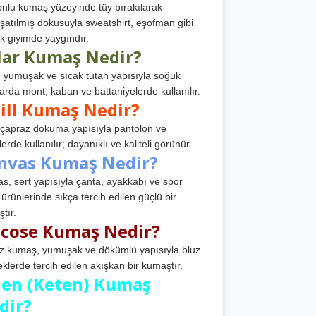
nlu kumaş yüzeyinde tüy bırakılarak
atılmış dokusuyla sweatshirt, eşofman gibi
k giyimde yaygındır.
lar Kumaş Nedir?
, yumuşak ve sıcak tutan yapısıyla soğuk
arda mont, kaban ve battaniyelerde kullanılır.
ill Kumaş Nedir?
, çapraz dokuma yapısıyla pantolon ve
erde kullanılır; dayanıklı ve kaliteli görünür.
nvas Kumaş Nedir?
s, sert yapısıyla çanta, ayakkabı ve spor
 ürünlerinde sıkça tercih edilen güçlü bir
tır.
scose Kumaş Nedir?
z kumaş, yumuşak ve dökümlü yapısıyla bluz
eklerde tercih edilen akışkan bir kumaştır.
nen (Keten) Kumaş
dir?