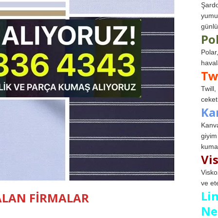
Şardo
yumuş
günlü
Po
Polar
haval
Tw
Twill
ceketl
Ka
Kanva
giyim
kumaş
Vi
Visko
ve et
Li
ALAN FİRMALAR
Ne