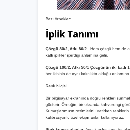
Bazı örnekler:
İplik Tanımı
Çözgü 80/2, Atkı 80/2
Hem çözgü hem de atkın
katlı iplikler içerdiği anlamına gelir.
Çözgü 100/2, Atkı 50/1 Çözgünün iki katlı 10
her ikisinin de aynı kalınlıkta olduğu anlamına 
Renk bilgisi
Bir bilgisayar ekranında doğru renkleri sunmak
gösterir. Örneğin, bir ekranda kahverengi görün
Kumaşlarımızın resimlerini üretirken renkler
kalibrasyonlu özel ekipmanlar kullanıyoruz.
Stok kumaş alanlar
. Ancak eşleştirme hatal