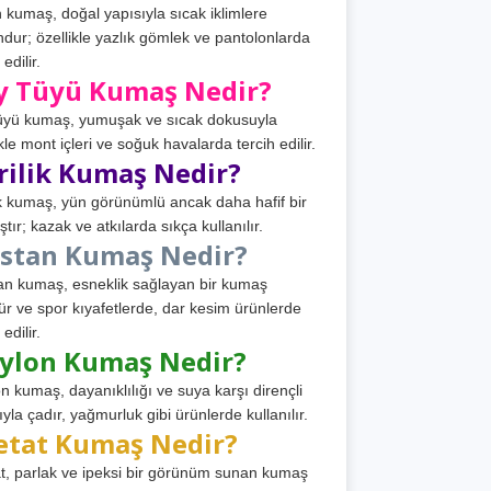
 kumaş, doğal yapısıyla sıcak iklimlere
dur; özellikle yazlık gömlek ve pantolonlarda
 edilir.
y Tüyü Kumaş Nedir?
üyü kumaş, yumuşak ve sıcak dokusuyla
ikle mont içleri ve soğuk havalarda tercih edilir.
rilik Kumaş Nedir?
ik kumaş, yün görünümlü ancak daha hafif bir
tır; kazak ve atkılarda sıkça kullanılır.
astan Kumaş Nedir?
an kumaş, esneklik sağlayan bir kumaş
ür ve spor kıyafetlerde, dar kesim ürünlerde
 edilir.
ylon Kumaş Nedir?
n kumaş, dayanıklılığı ve suya karşı dirençli
ıyla çadır, yağmurluk gibi ürünlerde kullanılır.
etat Kumaş Nedir?
t, parlak ve ipeksi bir görünüm sunan kumaş