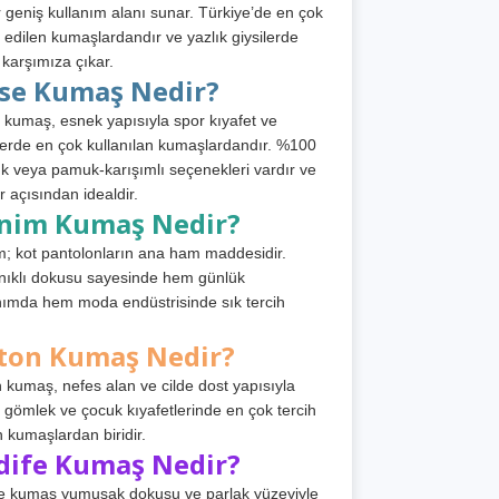
 geniş kullanım alanı sunar. Türkiye’de en çok
h edilen kumaşlardandır ve yazlık giysilerde
 karşımıza çıkar.
rse Kumaş Nedir?
 kumaş, esnek yapısıyla spor kıyafet ve
tlerde en çok kullanılan kumaşlardandır. %100
 veya pamuk-karışımlı seçenekleri vardır ve
r açısından idealdir.
nim Kumaş Nedir?
; kot pantolonların ana ham maddesidir.
ıklı dokusu sayesinde hem günlük
nımda hem moda endüstrisinde sık tercih
ton Kumaş Nedir?
 kumaş, nefes alan ve cilde dost yapısıyla
t, gömlek ve çocuk kıyafetlerinde en çok tercih
n kumaşlardan biridir.
dife Kumaş Nedir?
e kumaş yumuşak dokusu ve parlak yüzeyiyle