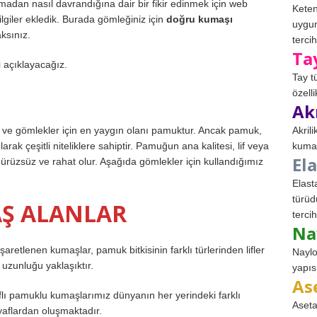
dan nasıl davrandığına dair bir fikir edinmek için web
Keten
giler ekledik. Burada gömleğiniz için
doğru kumaşı
uygun
aksınız.
tercih
Ta
i açıklayacağız.
Tay t
özell
Ak
r ve gömlekler için en yaygın olanı pamuktur. Ancak pamuk,
Akril
ı olarak çeşitli niteliklere sahiptir. Pamuğun ana kalitesi, lif veya
kumaş
El
pürüzsüz ve rahat olur. Aşağıda gömlekler için kullandığımız
Elast
türüd
Ş ALANLAR
tercih
Na
şaretlenen kumaşlar, pamuk bitkisinin farklı türlerinden lifler
Naylo
 uzunluğu yaklaşıktır.
yapıs
As
ı pamuklu kumaşlarımız dünyanın her yerindeki farklı
Aseta
lyaflardan oluşmaktadır.