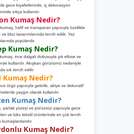
ikle gece kıyafetlerinde, iç dekorasyon
rinde sıkça kullanılır.
fon Kumaş Nedir?
 kumaş, hafif ve transparan yapısıyla özellikle
e ve bluz tasarımlarında tercih edilir. Yaz
larında popülerdir.
ep Kumaş Nedir?
kumaş, ince dalgalı dokusuyla şık elbise ve
erde kullanılır. Akışkan görünümü nedeniyle
a sık tercih edilir.
l Kumaş Nedir?
ince örgü yapısıyla gelinlik, abiye ve dekoratif
melerde yaygın olarak kullanılır.
ten Kumaş Nedir?
, parlak yüzeyi ve pürüzsüz yapısıyla gece
leri ve lüks tekstil ürünlerinde en çok tercih
n kumaşlardandır.
rdonlu Kumaş Nedir?