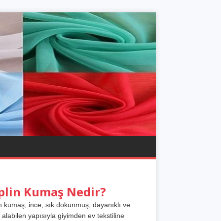
plin Kumaş Nedir?
n kumaş; ince, sık dokunmuş, dayanıklı ve
 alabilen yapısıyla giyimden ev tekstiline