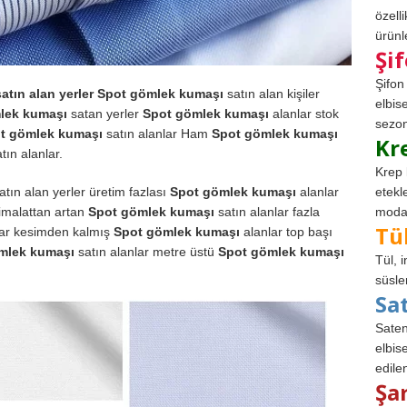
özell
ürünle
Şi
Şifon
atın alan yerler
Spot gömlek kumaşı
satın alan kişiler
elbis
lek kumaşı
satan yerler
Spot gömlek kumaşı
alanlar stok
sezon
t gömlek kumaşı
satın alanlar Ham
Spot gömlek kumaşı
Kr
tın alanlar.
Krep 
atın alan yerler üretim fazlası
Spot gömlek kumaşı
alanlar
etekl
 imalattan artan
Spot gömlek kumaşı
satın alanlar fazla
modad
Tü
alar kesimden kalmış
Spot gömlek kumaşı
alanlar top başı
mlek kumaşı
satın alanlar metre üstü
Spot gömlek kumaşı
Tül, 
süsle
Sa
Saten
elbise
edile
Şa