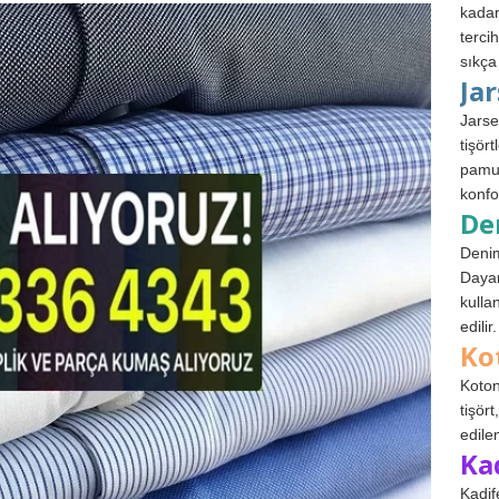
kadar
terci
sıkça
Ja
Jarse
tişör
pamuk
konfo
De
Denim
Dayan
kulla
edilir.
Ko
Koton
tişör
edile
Ka
Kadif