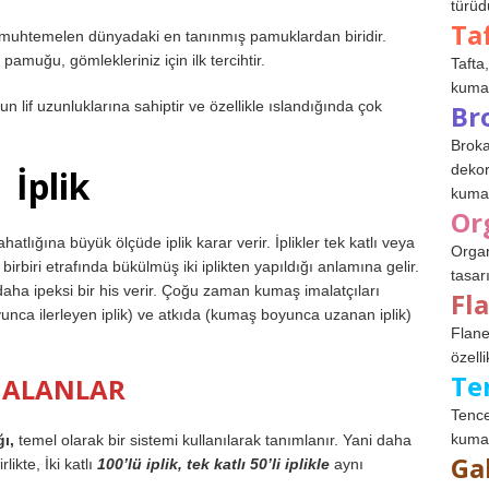
türüdü
Ta
uhtemelen dünyadaki en tanınmış pamuklardan biridir.
 pamuğu, gömlekleriniz için ilk tercihtir.
Tafta,
kumaşl
 lif uzunluklarına sahiptir ve özellikle ıslandığında çok
Br
Broka
dekor
İplik
kumaş
Or
ahatlığına büyük ölçüde iplik karar verir. İplikler tek katlı veya
Organ
ya birbiri etrafında bükülmüş iki iplikten yapıldığı anlamına gelir.
tasar
e daha ipeksi bir his verir. Çoğu zaman kumaş imalatçıları
Fl
ca ilerleyen iplik) ve atkıda (kumaş boyunca uzanan iplik)
Flane
özelli
Te
 ALANLAR
Tence
kumaş
ğı,
temel olarak bir sistemi kullanılarak tanımlanır. Yani daha
Ga
likte, İki katlı
100’lü iplik, tek katlı 50’li iplikle
aynı