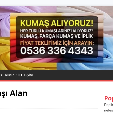
YERIMIZ / İLETIŞIM
şı Alan
Po
Popli
nefes