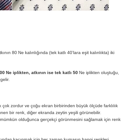
ın 80 Ne kalınlığında (tek katlı 40’lara eşit kalınlıkta) iki
0 Ne iplikten, atkının ise tek katlı 50
Ne iplikten oluştuğu,
gelir.
 çok zordur ve çoğu ekran birbirinden büyük ölçüde farklılık
en bir renk, diğer ekranda zeytin yeşili görünebilir.
in mümkün olduğunca gerçekçi görünmesini sağlamak için renk
arından kaçınmak için her zaman kumaşın hangi renkleri