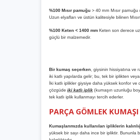
%100 Mısır pamuğu
> 40 mm Mısır pamuğu m
Uzun elyafları ve üstün kalitesiyle bilinen Mısır
%100 Keten < 1400 mm
Keten son derece uzun
güçlü bir malzemedir.
Bir kumaş seçerken
, giysinin hissiyatına ve r
iki katlı yapılarda gelir; bu, tek bir iplikten ve
İki katlı iplikler giysiye daha yüksek konfor v
çözgüde
iki katlı iplik
(kumaşın uzunluğu boyun
tek katlı iplik kullanmayı tercih ederler.
PARÇA GÖMLEK KUMAŞI
Kumaşlarımızda kullanılan ipliklerin kalınlı
yüksek bir sayı daha ince bir ipliktir. Bununla bir
kalınlıktadır.