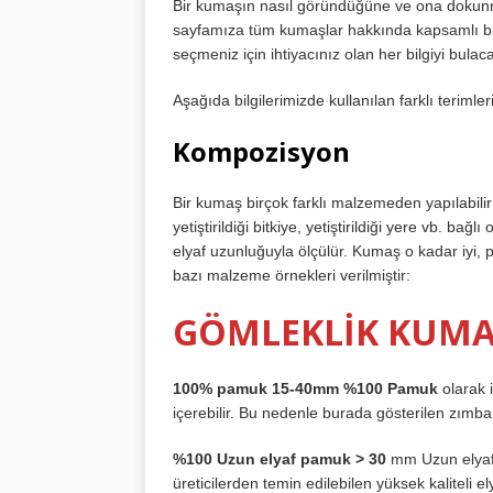
Bir kumaşın nasıl göründüğüne ve ona dokunma
sayfamıza tüm kumaşlar hakkında kapsamlı bil
seçmeniz için ihtiyacınız olan her bilgiyi bulac
Aşağıda bilgilerimizde kullanılan farklı terimler
Kompozisyon
Bir kumaş birçok farklı malzemeden yapılabili
yetiştirildiği bitkiye, yetiştirildiği yere vb. bağl
elyaf uzunluğuyla ölçülür. Kumaş o kadar iyi, 
bazı malzeme örnekleri verilmiştir:
GÖMLEKLİK KUMA
100% pamuk 15-40mm %100 Pamuk
olarak i
içerebilir. Bu nedenle burada gösterilen zımba
%100 Uzun elyaf pamuk > 30
mm Uzun elyafl
üreticilerden temin edilebilen yüksek kaliteli e