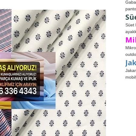
Gabar
panto
Sü
Süet 
ayakk
Mi
Mikro
outdo
Ja
Jakar
mobil