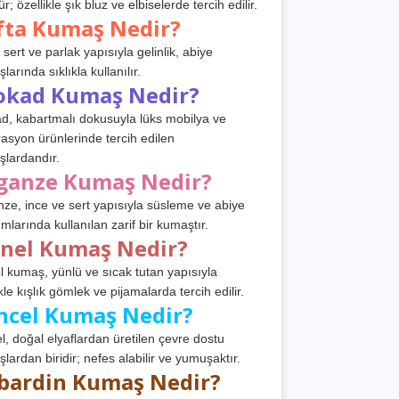
r; özellikle şık bluz ve elbiselerde tercih edilir.
fta Kumaş Nedir?
 sert ve parlak yapısıyla gelinlik, abiye
arında sıklıkla kullanılır.
okad Kumaş Nedir?
d, kabartmalı dokusuyla lüks mobilya ve
asyon ürünlerinde tercih edilen
lardandır.
ganze Kumaş Nedir?
ze, ince ve sert yapısıyla süsleme ve abiye
ımlarında kullanılan zarif bir kumaştır.
anel Kumaş Nedir?
l kumaş, yünlü ve sıcak tutan yapısıyla
kle kışlık gömlek ve pijamalarda tercih edilir.
ncel Kumaş Nedir?
l, doğal elyaflardan üretilen çevre dostu
lardan biridir; nefes alabilir ve yumuşaktır.
bardin Kumaş Nedir?