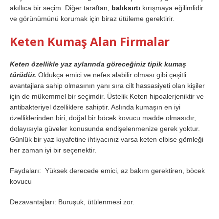
akıllıca bir seçim. Diğer taraftan,
balıksırtı
kırışmaya eğilimlidir
ve görünümünü korumak için biraz ütüleme gerektirir.
Keten Kumaş Alan Firmalar
Keten özellikle yaz aylarında göreceğiniz tipik kumaş
türüdür.
Oldukça emici ve nefes alabilir olması gibi çeşitli
avantajlara sahip olmasının yanı sıra cilt hassasiyeti olan kişiler
için de mükemmel bir seçimdir. Üstelik Keten hipoalerjeniktir ve
antibakteriyel özelliklere sahiptir. Aslında kumaşın en iyi
özelliklerinden biri, doğal bir böcek kovucu madde olmasıdır,
dolayısıyla güveler konusunda endişelenmenize gerek yoktur.
Günlük bir yaz kıyafetine ihtiyacınız varsa keten elbise gömleği
her zaman iyi bir seçenektir.
Faydaları: Yüksek derecede emici, az bakım gerektiren, böcek
kovucu
Dezavantajları: Buruşuk, ütülenmesi zor.