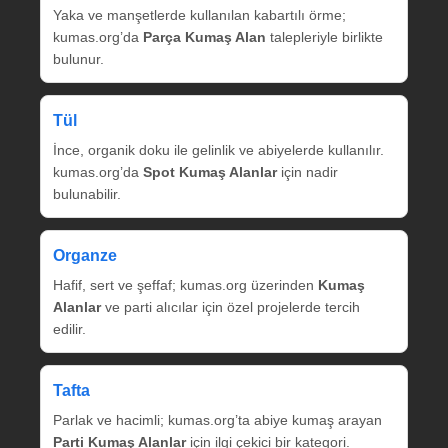
Yaka ve manşetlerde kullanılan kabartılı örme;
kumas.org’da
Parça Kumaş Alan
talepleriyle birlikte
bulunur.
Tül
İnce, organik doku ile gelinlik ve abiyelerde kullanılır.
kumas.org’da
Spot Kumaş Alanlar
için nadir
bulunabilir.
Organze
Hafif, sert ve şeffaf; kumas.org üzerinden
Kumaş
Alanlar
ve parti alıcılar için özel projelerde tercih
edilir.
Tafta
Parlak ve hacimli; kumas.org’ta abiye kumaş arayan
Parti Kumaş Alanlar
için ilgi çekici bir kategori.