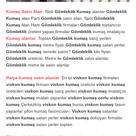
Kumaş Satın Alan
. Stok
Gömleklik Kumaş
alanlar
Gömleklik
Kumaş
alan Parti
Gömleklik
satın alan. Spot
Gömleklik
Kumaş
Alan Ham
Gömleklik
firmaları
Gömleklik
toptancısı
Gömleklik
üretimi yapan firmalar
Gömleklik
kumaş imalatçısı.
Kumaş alanlar
. Toptan
Gömleklik kumaş
satış yerleri
Gömleklik kumaş
metre fiyatı
Gömleklik kumaş
satan yerler.
Gömleklik kumaş
nerede satılır?
Gömleklik
kilo fiyatı.
Gömleklik
üreticisi. Metre ile
Gömleklik
satın alanlar.
Gömleklik
metre ile satın alanlar.
Parça kumaş satın alanlar
. En iyi
viskon kumaş
firmaları
viskon kumaş
firması
viskon kumaş
üreticisi
viskon kumaş
üreticileri
viskon kumaş
satış yerleri
viskon kumaş
imalatçısı
viskon kumaş
imalatı yapanlar
viskon kumaş
çorlu viskon
kumaş
Çerkezköy
viskon kumaş
bursa
viskon kumaş
fason
yapanlar şifon kumaş fasoncuları.
Viskon kumaş
satanlar
viskon kumaş
satan yerler
viskon kumaş
dokuyan firmalar
viskon kumaş
satan yerler toptan.