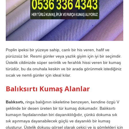
Poplin ipeksi bir yüzeye sahip, canlı bir his veren, hafif ve
pürüzsüz bir. Resmi günler veya yazlık giyim için iyi bir seçimdir.
Üstelik cildinizde süper serinlik ve ferahlık hissi veren bir kumaş
türüdür, bu da onuhala keskin ve bir arada görünmek istediğiniz
sıcak ve nemli günler için ideal kılar.
Balıksırtı Kumaş Alanlar
Balıksırtı,
ringa balığının iskeletine benzeyen, kendine özgü V
şeklinde bir desen üreten bir tür kumaş dokumadır. Balıksırtı
kumaşın faydalarından biri dayanıklılığıdır, çünkü dokuma sık
sık aşınmaya dayanabilecek güçlü ve dayanıklı bir kumaş
oluşturur. Üstelik dokusu görsel olarak çekici ve iş gömlekleri için