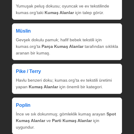
Yumuşak peluş dokusu; oyuncak ve ev tekstilinde
kumas.org’taki
Kumaş Alanlar
için talep görür.
Müslin
Gevşek dokulu pamuk; hafif bebek tekstili için
kumas.org’ta
Parça Kumaş Alanlar
tarafından sıklıkla
aranan bir kumaş.
Pike / Terry
Havlu benzeri doku; kumas.org’ta ev tekstili üretimi
yapan
Kumaş Alanlar
için önemli bir kategori.
Poplin
İnce ve sık dokunmuş; gömleklik kumaş arayan
Spot
Kumaş Alanlar
ve
Parti Kumaş Alanlar
için
uygundur.