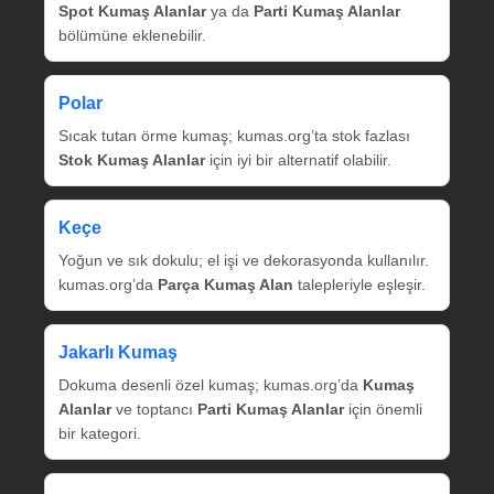
Spot Kumaş Alanlar
ya da
Parti Kumaş Alanlar
bölümüne eklenebilir.
Polar
Sıcak tutan örme kumaş; kumas.org’ta stok fazlası
Stok Kumaş Alanlar
için iyi bir alternatif olabilir.
Keçe
Yoğun ve sık dokulu; el işi ve dekorasyonda kullanılır.
kumas.org’da
Parça Kumaş Alan
talepleriyle eşleşir.
Jakarlı Kumaş
Dokuma desenli özel kumaş; kumas.org’da
Kumaş
Alanlar
ve toptancı
Parti Kumaş Alanlar
için önemli
bir kategori.