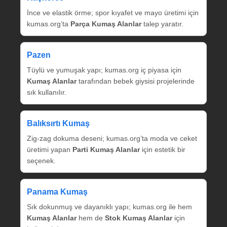
İnce ve elastik örme; spor kıyafet ve mayo üretimi için
kumas.org’ta
Parça Kumaş Alanlar
talep yaratır.
Pazen
Tüylü ve yumuşak yapı; kumas.org iç piyasa için
Kumaş Alanlar
tarafından bebek giysisi projelerinde
sık kullanılır.
Balıksırtı Kumaş
Zig‑zag dokuma deseni; kumas.org’ta moda ve ceket
üretimi yapan
Parti Kumaş Alanlar
için estetik bir
seçenek.
Panama Kumaş
Sık dokunmuş ve dayanıklı yapı; kumas.org ile hem
Kumaş Alanlar
hem de
Stok Kumaş Alanlar
için