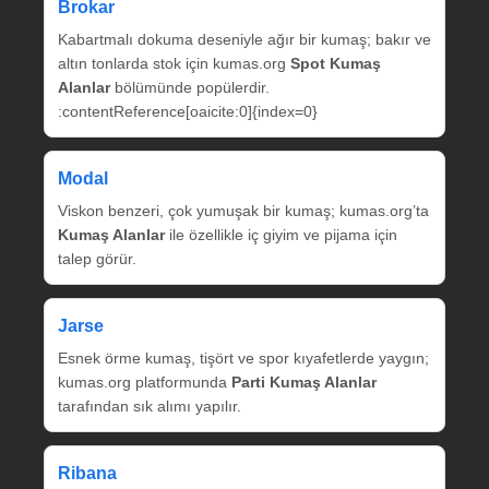
Brokar
Kabartmalı dokuma deseniyle ağır bir kumaş; bakır ve
altın tonlarda stok için kumas.org
Spot Kumaş
Alanlar
bölümünde popülerdir.
:contentReference[oaicite:0]{index=0}
Modal
Viskon benzeri, çok yumuşak bir kumaş; kumas.org’ta
Kumaş Alanlar
ile özellikle iç giyim ve pijama için
talep görür.
Jarse
Esnek örme kumaş, tişört ve spor kıyafetlerde yaygın;
kumas.org platformunda
Parti Kumaş Alanlar
tarafından sık alımı yapılır.
Ribana