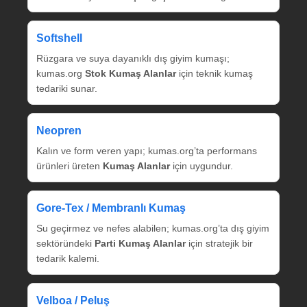
Softshell
Rüzgara ve suya dayanıklı dış giyim kumaşı;
kumas.org
Stok Kumaş Alanlar
için teknik kumaş
tedariki sunar.
Neopren
Kalın ve form veren yapı; kumas.org’ta performans
ürünleri üreten
Kumaş Alanlar
için uygundur.
Gore‑Tex / Membranlı Kumaş
Su geçirmez ve nefes alabilen; kumas.org’ta dış giyim
sektöründeki
Parti Kumaş Alanlar
için stratejik bir
tedarik kalemi.
Velboa / Peluş