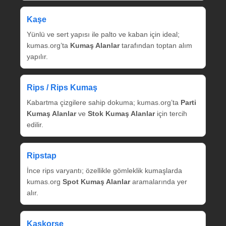
Kaşe
Yünlü ve sert yapısı ile palto ve kaban için ideal;
kumas.org’ta
Kumaş Alanlar
tarafından toptan alım
yapılır.
Rips / Rips Kumaş
Kabartma çizgilere sahip dokuma; kumas.org’ta
Parti
Kumaş Alanlar
ve
Stok Kumaş Alanlar
için tercih
edilir.
Ripstap
İnce rips varyantı; özellikle gömleklik kumaşlarda
kumas.org
Spot Kumaş Alanlar
aramalarında yer
alır.
Kaşkorse